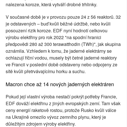
nalezena koroze, která vytváří drobné trhlinky.
V současné době je v provozu pouze 24 z 56 reaktorů. 32
je odstavených – buď kvůli běžné údržbě, nebo kvůli
posouzení rizik koroze. EDF nyní hodnotí celkovou
výrobu elektřiny pro rok 2022 "na spodní hranici
předpovědi 280 až 300 terawatthodin (TWh)", jak skupina
oznámila. Vzhledem k tomu, že jaderné elektrárny se
ochlazují říční vodou, musely být četné jaderné reaktory
ve Francii v poslední době odstaveny nebo odpojeny ze
sítě kvůli přetrvávajícímu horku a suchu.
Macron chce až 14 nových jaderných elektráren
Pokud její vlastní výroba nestačí pokrýt potřeby Francie,
EDF dováží elektřinu z jiných evropských zemí. Tam však
ceny energií raketově rostou, protože Rusko kvůli válce
na Ukrajině omezilo vývoz zemního plynu, který je
důležitým zdrojem výroby elektřiny.