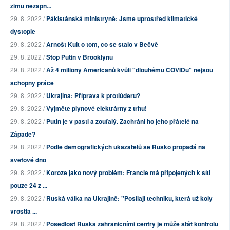
zimu nezapn...
29. 8. 2022 /
Pákistánská ministryně: Jsme uprostřed klimatické
dystopie
29. 8. 2022 /
Arnošt Kult o tom, co se stalo v Bečvě
29. 8. 2022 /
Stop Putin v Brooklynu
29. 8. 2022 /
Až 4 miliony Američanů kvůli "dlouhému COVIDu" nejsou
schopny práce
29. 8. 2022 /
Ukrajina: Příprava k protiúderu?
29. 8. 2022 /
Vyjměte plynové elektrárny z trhu!
29. 8. 2022 /
Putin je v pasti a zoufalý. Zachrání ho jeho přátelé na
Západě?
29. 8. 2022 /
Podle demografických ukazatelů se Rusko propadá na
světové dno
29. 8. 2022 /
Koroze jako nový problém: Francie má připojených k síti
pouze 24 z ...
29. 8. 2022 /
Ruská válka na Ukrajině: "Posílají techniku, která už koly
vrostla ...
29. 8. 2022 /
Posedlost Ruska zahraničními centry je může stát kontrolu