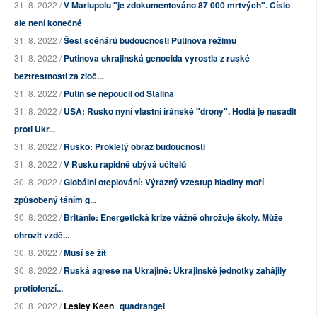
31. 8. 2022 /
V Mariupolu "je zdokumentováno 87 000 mrtvých". Číslo
ale není konečné
31. 8. 2022 /
Šest scénářů budoucnosti Putinova režimu
31. 8. 2022 /
Putinova ukrajinská genocida vyrostla z ruské
beztrestnosti za zloč...
31. 8. 2022 /
Putin se nepoučil od Stalina
31. 8. 2022 /
USA: Rusko nyní vlastní íránské "drony". Hodlá je nasadit
proti Ukr...
31. 8. 2022 /
Rusko: Prokletý obraz budoucnosti
31. 8. 2022 /
V Rusku rapidně ubývá učitelů
30. 8. 2022 /
Globální oteplování: Výrazný vzestup hladiny moří
způsobený táním g...
30. 8. 2022 /
Británie: Energetická krize vážně ohrožuje školy. Může
ohrozit vzdě...
30. 8. 2022 /
Musí se žít
30. 8. 2022 /
Ruská agrese na Ukrajině: Ukrajinské jednotky zahájily
protiofenzí...
30. 8. 2022 /
Lesley Keen
quadrangel