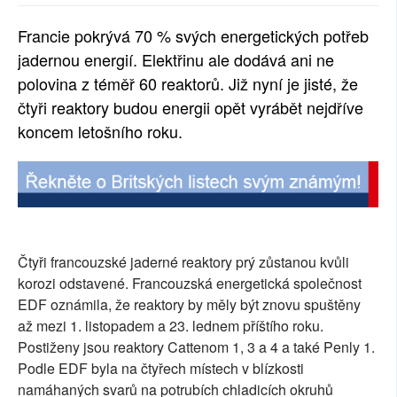
SOCIÁLNÍ SÍTĚ
Francie pokrývá 70 % svých energetických potřeb
jadernou energií. Elektřinu ale dodává ani ne
RUBRIKY
polovina z téměř 60 reaktorů. Již nyní je jisté, že
PLNÁ VERZE STRÁNEK
čtyři reaktory budou energii opět vyrábět nejdříve
koncem letošního roku.
Čtyři francouzské jaderné reaktory prý zůstanou kvůli
korozi odstavené. Francouzská energetická společnost
EDF oznámila, že reaktory by měly být znovu spuštěny
až mezi 1. listopadem a 23. lednem příštího roku.
Postiženy jsou reaktory Cattenom 1, 3 a 4 a také Penly 1.
Podle EDF byla na čtyřech místech v blízkosti
namáhaných svarů na potrubích chladicích okruhů