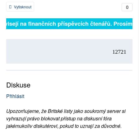
0
Vytisknout
závisejí na finančních příspěvcích čtenářů. Prosíme, p
12721
Diskuse
Přihlásit
Upozorňujeme, že Britské listy jako soukromý server si
vyhrazují právo blokovat přístup na diskusní fóra
jakémukoliv diskutérovi, pokud to uznají za důvodné.