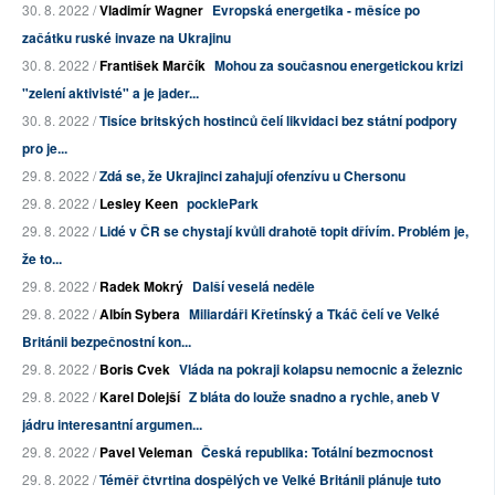
30. 8. 2022 /
Vladimír Wagner
Evropská energetika - měsíce po
začátku ruské invaze na Ukrajinu
30. 8. 2022 /
František Marčík
Mohou za současnou energetickou krizi
"zelení aktivisté" a je jader...
30. 8. 2022 /
Tisíce britských hostinců čelí likvidaci bez státní podpory
pro je...
29. 8. 2022 /
Zdá se, že Ukrajinci zahajují ofenzívu u Chersonu
29. 8. 2022 /
Lesley Keen
pocklePark
29. 8. 2022 /
Lidé v ČR se chystají kvůli drahotě topit dřívím. Problém je,
že to...
29. 8. 2022 /
Radek Mokrý
Další veselá neděle
29. 8. 2022 /
Albín Sybera
Miliardáři Křetínský a Tkáč čelí ve Velké
Británii bezpečnostní kon...
29. 8. 2022 /
Boris Cvek
Vláda na pokraji kolapsu nemocnic a železnic
29. 8. 2022 /
Karel Dolejší
Z bláta do louže snadno a rychle, aneb V
jádru interesantní argumen...
29. 8. 2022 /
Pavel Veleman
Česká republika: Totální bezmocnost
29. 8. 2022 /
Téměř čtvrtina dospělých ve Velké Británii plánuje tuto