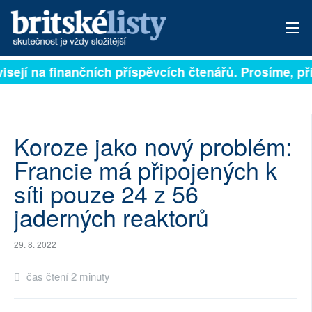
visejí na finančních příspěvcích čtenářů. Prosíme, při
PŘIHLÁSIT
AKTUÁLNÍ VYDÁNÍ
ARCHIV
Koroze jako nový problém:
Francie má připojených k
ROZHOVORY
síti pouze 24 z 56
TÉMATA
jaderných reaktorů
NEJČTENĚJŠÍ ZA 7 DNÍ
29. 8. 2022
AUTOŘI
čas čtení 2 minuty
PŘÍSPĚVKY NA PROVOZ