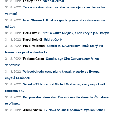
31. 8. 2022 /
Lesley Keen
vixensRetreat
31. 8. 2022 /
Teorie mezinárodních vztahů naznačuje, že se blíží válka
velmocí
31. 8. 2022 /
Nord Stream 1: Rusko vypnulo plynovod s odvoláním na
údržbu
31. 8. 2022 /
Boris Cvek
Piráti a kauza Mlejnek, aneb koryta jsou koryta
31. 8. 2022 /
Karel Dolejší
Urbi et Gorbi
31. 8. 2022 /
Pavel Veleman
Zemřel M. S. Gorbačov - muž, který byl
hozen přes palubu vlastně ka...
31. 8. 2022 /
Fabiano Golgo
Camilo, syn Che Guevary, zemřel ve
Venezuele
31. 8. 2022 /
Velkoobchodní ceny plynu klesají, protože se Evropa
chystá zasáhnou...
31. 8. 2022 /
Ve věku 91 let zemřel Michail Gorbačov, který se pokusil
reformovat...
31. 8. 2022 /
Pro pražské odéesáky: Éra automobilů skončila. Čím dříve
to přijme...
31. 8. 2022 /
Albín Sybera
TV Nova se snaží opanovat vysílání fotbalu