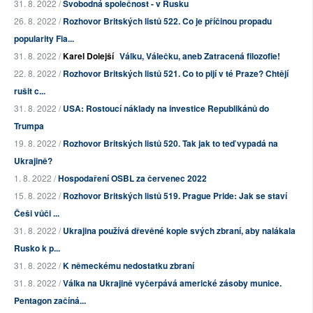
31. 8. 2022 /
Svobodná společnost - v Rusku
26. 8. 2022 /
Rozhovor Britských listů 522. Co je příčinou propadu
popularity Fia...
31. 8. 2022 /
Karel Dolejší
Válku, Válečku, aneb Zatracená filozofie!
22. 8. 2022 /
Rozhovor Britských listů 521. Co to pijí v té Praze? Chtějí
rušit c...
31. 8. 2022 /
USA: Rostoucí náklady na investice Republikánů do
Trumpa
19. 8. 2022 /
Rozhovor Britských listů 520. Tak jak to teď vypadá na
Ukrajině?
1. 8. 2022 /
Hospodaření OSBL za červenec 2022
15. 8. 2022 /
Rozhovor Britských listů 519. Prague Pride: Jak se staví
Češi vůči ...
31. 8. 2022 /
Ukrajina používá dřevěné kopie svých zbraní, aby nalákala
Rusko k p...
31. 8. 2022 /
K německému nedostatku zbraní
31. 8. 2022 /
Válka na Ukrajině vyčerpává americké zásoby munice.
Pentagon začíná...