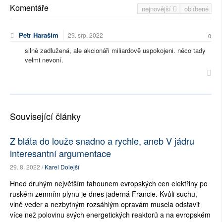
Komentáře
nejnovější
oblíbené
Petr Haraším
29. srp. 2022
0
silně zadlužená, ale akcionáři miliardově uspokojeni. něco tady
velmi nevoní.
Související články
Z bláta do louže snadno a rychle, aneb V jádru
interesantní argumentace
29. 8. 2022 /
Karel Dolejší
Hned druhým největším tahounem evropských cen elektřiny po
ruském zemním plynu je dnes jaderná Francie. Kvůli suchu,
vlně veder a nezbytným rozsáhlým opravám musela odstavit
více než polovinu svých energetických reaktorů a na evropském