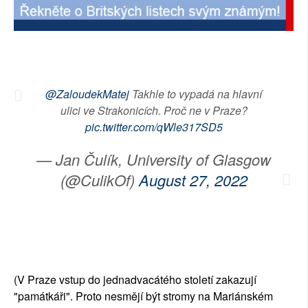
SOCIÁLNÍ SÍTĚ
RUBRIKY
PLNÁ VERZE STRÁNEK
@ZaloudekMatej
Takhle to vypadá na hlavní
ulici ve Strakonicích. Proč ne v Praze?
pic.twitter.com/qWle317SD5
— Jan Čulík, University of Glasgow
(@CulikOf)
August 27, 2022
(V Praze vstup do jednadvacátého století zakazují
"památkáři". Proto nesmějí být stromy na Mariánském