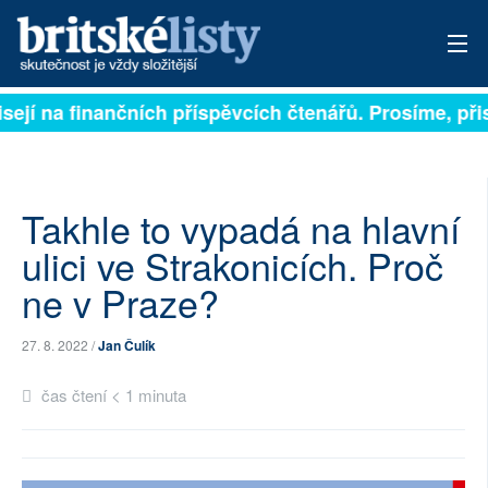
isejí na finančních příspěvcích čtenářů. Prosíme, přis
PŘIHLÁSIT
AKTUÁLNÍ VYDÁNÍ
ARCHIV
Takhle to vypadá na hlavní
ulici ve Strakonicích. Proč
ROZHOVORY
ne v Praze?
TÉMATA
27. 8. 2022 /
Jan Čulík
NEJČTENĚJŠÍ ZA 7 DNÍ
čas čtení < 1 minuta
AUTOŘI
PŘÍSPĚVKY NA PROVOZ