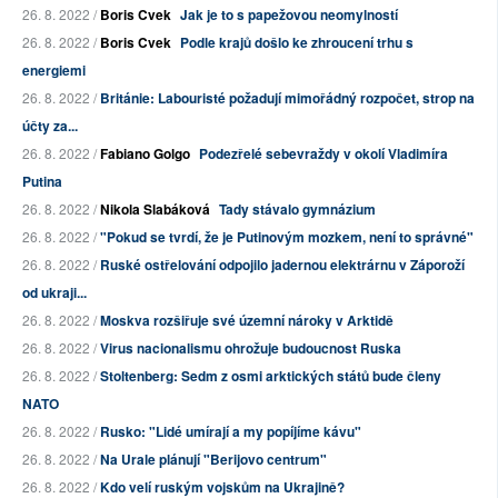
26. 8. 2022 /
Boris Cvek
Jak je to s papežovou neomylností
26. 8. 2022 /
Boris Cvek
Podle krajů došlo ke zhroucení trhu s
energiemi
26. 8. 2022 /
Británie: Labouristé požadují mimořádný rozpočet, strop na
účty za...
26. 8. 2022 /
Fabiano Golgo
Podezřelé sebevraždy v okolí Vladimíra
Putina
26. 8. 2022 /
Nikola Slabáková
Tady stávalo gymnázium
26. 8. 2022 /
"Pokud se tvrdí, že je Putinovým mozkem, není to správné"
26. 8. 2022 /
Ruské ostřelování odpojilo jadernou elektrárnu v Záporoží
od ukraji...
26. 8. 2022 /
Moskva rozšiřuje své územní nároky v Arktidě
26. 8. 2022 /
Virus nacionalismu ohrožuje budoucnost Ruska
26. 8. 2022 /
Stoltenberg: Sedm z osmi arktických států bude členy
NATO
26. 8. 2022 /
Rusko: "Lidé umírají a my popíjíme kávu"
26. 8. 2022 /
Na Urale plánují "Berijovo centrum"
26. 8. 2022 /
Kdo velí ruským vojskům na Ukrajině?