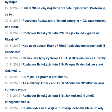
dystopie
29. 8. 2022 /
Lidé v ČR se chystají kvůli drahotě topit dřívím. Problém je,
že to...
29. 8. 2022 /
Posedlost Ruska zahraničními centry je může stát kontrolu
nad vlast...
19. 8. 2022 /
Rozhovor Britských listů 520. Tak jak to teď vypadá na
Ukrajině?
29. 8. 2022 /
Kdo nově opustil Rusko? Téměř polovinu emigrace tvoří IT
specialisté
29. 8. 2022 /
Na některé typy výzbroje z USA si Ukrajina počká i tři roky
15. 8. 2022 /
Rozhovor Britských listů 519. Prague Pride: Jak se staví
Češi vůči ...
29. 8. 2022 /
Ukrajina: Příprava k protiúderu?
29. 8. 2022 /
Až 4 miliony Američanů kvůli "dlouhému COVIDu" nejsou
schopny práce
12. 8. 2022 /
Rozhovor Britských listů 518. Jak teď změní umělá
inteligence náš s...
29. 8. 2022 /
Ruská válka na Ukrajině: "Posílají techniku, která už koly