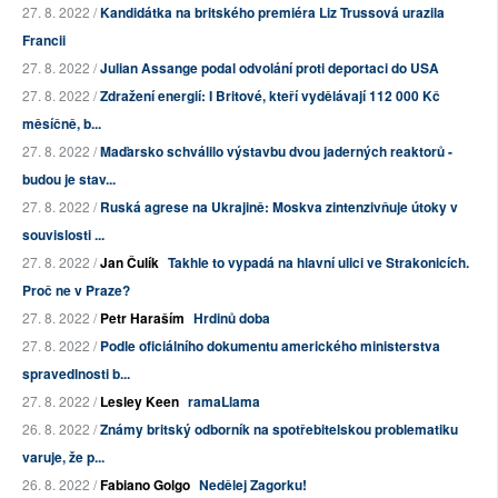
27. 8. 2022 /
Kandidátka na britského premiéra Liz Trussová urazila
Francii
27. 8. 2022 /
Julian Assange podal odvolání proti deportaci do USA
27. 8. 2022 /
Zdražení energií: I Britové, kteří vydělávají 112 000 Kč
měsíčně, b...
27. 8. 2022 /
Maďarsko schválilo výstavbu dvou jaderných reaktorů -
budou je stav...
27. 8. 2022 /
Ruská agrese na Ukrajině: Moskva zintenzivňuje útoky v
souvislosti ...
27. 8. 2022 /
Jan Čulík
Takhle to vypadá na hlavní ulici ve Strakonicích.
Proč ne v Praze?
27. 8. 2022 /
Petr Haraším
Hrdinů doba
27. 8. 2022 /
Podle oficiálního dokumentu amerického ministerstva
spravedlnosti b...
27. 8. 2022 /
Lesley Keen
ramaLlama
26. 8. 2022 /
Známy britský odborník na spotřebitelskou problematiku
varuje, že p...
26. 8. 2022 /
Fabiano Golgo
Nedělej Zagorku!