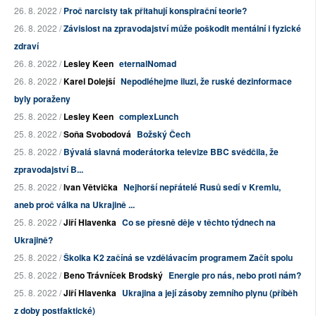
26. 8. 2022 /
Proč narcisty tak přitahují konspirační teorie?
26. 8. 2022 /
Závislost na zpravodajství může poškodit mentální i fyzické
zdraví
26. 8. 2022 /
Lesley Keen
eternalNomad
26. 8. 2022 /
Karel Dolejší
Nepodléhejme iluzi, že ruské dezinformace
byly poraženy
25. 8. 2022 /
Lesley Keen
complexLunch
25. 8. 2022 /
Soňa Svobodová
Božský Čech
25. 8. 2022 /
Bývalá slavná moderátorka televize BBC svědčila, že
zpravodajství B...
25. 8. 2022 /
Ivan Větvička
Nejhorší nepřátelé Rusů sedí v Kremlu,
aneb proč válka na Ukrajině ...
25. 8. 2022 /
Jiří Hlavenka
Co se přesně děje v těchto týdnech na
Ukrajině?
25. 8. 2022 /
Školka K2 začíná se vzdělávacím programem Začít spolu
25. 8. 2022 /
Beno Trávníček Brodský
Energie pro nás, nebo proti nám?
25. 8. 2022 /
Jiří Hlavenka
Ukrajina a její zásoby zemního plynu (příběh
z doby postfaktické)