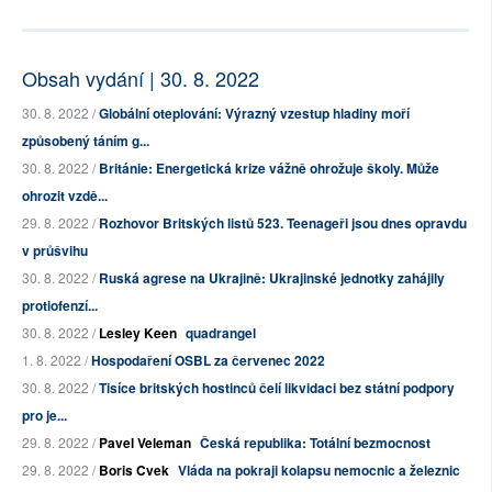
Obsah vydání | 30. 8. 2022
30. 8. 2022 /
Globální oteplování: Výrazný vzestup hladiny moří
způsobený táním g...
30. 8. 2022 /
Británie: Energetická krize vážně ohrožuje školy. Může
ohrozit vzdě...
29. 8. 2022 /
Rozhovor Britských listů 523. Teenageři jsou dnes opravdu
v průšvihu
30. 8. 2022 /
Ruská agrese na Ukrajině: Ukrajinské jednotky zahájily
protiofenzí...
30. 8. 2022 /
Lesley Keen
quadrangel
1. 8. 2022 /
Hospodaření OSBL za červenec 2022
30. 8. 2022 /
Tisíce britských hostinců čelí likvidaci bez státní podpory
pro je...
29. 8. 2022 /
Pavel Veleman
Česká republika: Totální bezmocnost
29. 8. 2022 /
Boris Cvek
Vláda na pokraji kolapsu nemocnic a železnic