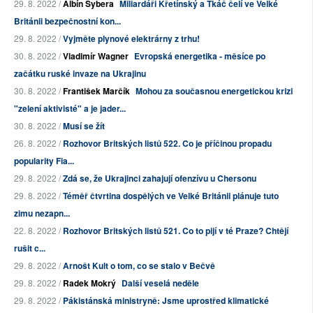
29. 8. 2022 /
Albín Sybera
Miliardáři Křetínský a Tkáč čelí ve Velké
Británii bezpečnostní kon...
29. 8. 2022 /
Vyjměte plynové elektrárny z trhu!
30. 8. 2022 /
Vladimír Wagner
Evropská energetika - měsíce po
začátku ruské invaze na Ukrajinu
30. 8. 2022 /
František Marčík
Mohou za současnou energetickou krizi
"zelení aktivisté" a je jader...
30. 8. 2022 /
Musí se žít
26. 8. 2022 /
Rozhovor Britských listů 522. Co je příčinou propadu
popularity Fia...
29. 8. 2022 /
Zdá se, že Ukrajinci zahajují ofenzívu u Chersonu
29. 8. 2022 /
Téměř čtvrtina dospělých ve Velké Británii plánuje tuto
zimu nezapn...
22. 8. 2022 /
Rozhovor Britských listů 521. Co to pijí v té Praze? Chtějí
rušit c...
29. 8. 2022 /
Arnošt Kult o tom, co se stalo v Bečvě
29. 8. 2022 /
Radek Mokrý
Další veselá neděle
29. 8. 2022 /
Pákistánská ministryně: Jsme uprostřed klimatické