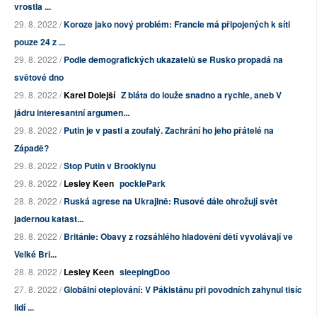
vrostla ...
29. 8. 2022 /
Koroze jako nový problém: Francie má připojených k síti
pouze 24 z ...
29. 8. 2022 /
Podle demografických ukazatelů se Rusko propadá na
světové dno
29. 8. 2022 /
Karel Dolejší
Z bláta do louže snadno a rychle, aneb V
jádru interesantní argumen...
29. 8. 2022 /
Putin je v pasti a zoufalý. Zachrání ho jeho přátelé na
Západě?
29. 8. 2022 /
Stop Putin v Brooklynu
29. 8. 2022 /
Lesley Keen
pocklePark
28. 8. 2022 /
Ruská agrese na Ukrajině: Rusové dále ohrožují svět
jadernou katast...
28. 8. 2022 /
Británie: Obavy z rozsáhlého hladovění dětí vyvolávají ve
Velké Bri...
28. 8. 2022 /
Lesley Keen
sleepingDoo
27. 8. 2022 /
Globální oteplování: V Pákistánu při povodních zahynul tisíc
lidí ...