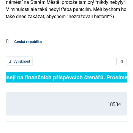
náměstí na Starém Městě, protože tam prý "nikdy nebyly".
V minulosti ale také nebyl třeba penicilín. Měli bychom ho
také dnes zakázat, abychom "nezrazovali historii"?)
Česká republika
0
Vytisknout
ávisejí na finančních příspěvcích čtenářů. Prosíme, př
18534