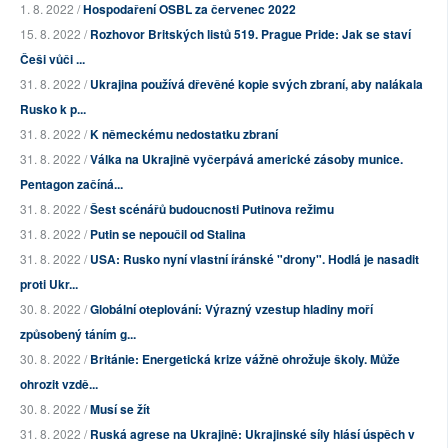
1. 8. 2022 /
Hospodaření OSBL za červenec 2022
15. 8. 2022 /
Rozhovor Britských listů 519. Prague Pride: Jak se staví
Češi vůči ...
31. 8. 2022 /
Ukrajina používá dřevěné kopie svých zbraní, aby nalákala
Rusko k p...
31. 8. 2022 /
K německému nedostatku zbraní
31. 8. 2022 /
Válka na Ukrajině vyčerpává americké zásoby munice.
Pentagon začíná...
31. 8. 2022 /
Šest scénářů budoucnosti Putinova režimu
31. 8. 2022 /
Putin se nepoučil od Stalina
31. 8. 2022 /
USA: Rusko nyní vlastní íránské "drony". Hodlá je nasadit
proti Ukr...
30. 8. 2022 /
Globální oteplování: Výrazný vzestup hladiny moří
způsobený táním g...
30. 8. 2022 /
Británie: Energetická krize vážně ohrožuje školy. Může
ohrozit vzdě...
30. 8. 2022 /
Musí se žít
31. 8. 2022 /
Ruská agrese na Ukrajině: Ukrajinské síly hlásí úspěch v