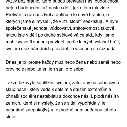
výzvy bez hranic, které budou přetvářet naši budoucnost,
nejen budoucnost až našich dětí, jak o tom mluvíme.
Přetváří to už náš život a definuje to nové hranice, o
kterých jsme si mysleli, že v 21. století neexistují . A nyní
společenská jednota, vůdcovství, státotvornost, taková,
jakou jste viděli po druhé světové válce atd., kdy jsme
mohli vytvořit soubor pravidel, podle kterých všichni hráli,
systém mezinárodních pravidel, to všechno se rozpadá.
Dnes je to prostě každý muž nebo žena nebo země nebo
provincie nebo kmen jen sám pro sebe.
Takže takovýto konfliktní systém, založený na sobeckých
skupinách, který vede k dalším a dalším extrémům a
přináší sociální nestabilitu a dokonce násilí, plodí násilí v
zemích, které si myslely, že se s tím vypořádaly, je
nesmírně znepokojivý a rozhodně není potřebou tohoto
století.