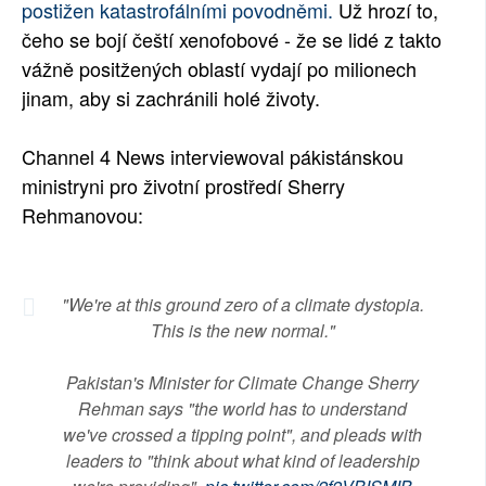
postižen katastrofálními povodněmi.
Už hrozí to,
SOCIÁLNÍ SÍTĚ
čeho se bojí čeští xenofobové - že se lidé z takto
vážně positžených oblastí vydají po milionech
RUBRIKY
jinam, aby si zachránili holé životy.
PLNÁ VERZE STRÁNEK
Channel 4 News interviewoval pákistánskou
ministryni pro životní prostředí Sherry
Rehmanovou:
"We're at this ground zero of a climate dystopia.
This is the new normal."
Pakistan's Minister for Climate Change Sherry
Rehman says "the world has to understand
we've crossed a tipping point", and pleads with
leaders to "think about what kind of leadership