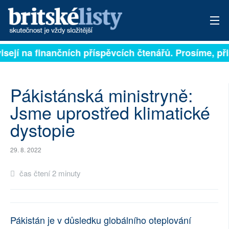
isejí na finančních příspěvcích čtenářů. Prosíme, přis
PŘIHLÁSIT
AKTUÁLNÍ VYDÁNÍ
Pákistánská ministryně:
ARCHIV
Jsme uprostřed klimatické
dystopie
ROZHOVORY
TÉMATA
29. 8. 2022
NEJČTENĚJŠÍ ZA 7 DNÍ
čas čtení 2 minuty
AUTOŘI
PŘÍSPĚVKY NA PROVOZ
Pákistán je v důsledku globálního oteplování