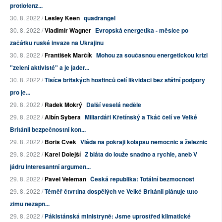
protiofenz...
30. 8. 2022 /
Lesley Keen
quadrangel
30. 8. 2022 /
Vladimír Wagner
Evropská energetika - měsíce po
začátku ruské invaze na Ukrajinu
30. 8. 2022 /
František Marčík
Mohou za současnou energetickou krizi
"zelení aktivisté" a je jader...
30. 8. 2022 /
Tisíce britských hostinců čelí likvidaci bez státní podpory
pro je...
29. 8. 2022 /
Radek Mokrý
Další veselá neděle
29. 8. 2022 /
Albín Sybera
Miliardáři Křetínský a Tkáč čelí ve Velké
Británii bezpečnostní kon...
29. 8. 2022 /
Boris Cvek
Vláda na pokraji kolapsu nemocnic a železnic
29. 8. 2022 /
Karel Dolejší
Z bláta do louže snadno a rychle, aneb V
jádru interesantní argumen...
29. 8. 2022 /
Pavel Veleman
Česká republika: Totální bezmocnost
29. 8. 2022 /
Téměř čtvrtina dospělých ve Velké Británii plánuje tuto
zimu nezapn...
29. 8. 2022 /
Pákistánská ministryně: Jsme uprostřed klimatické