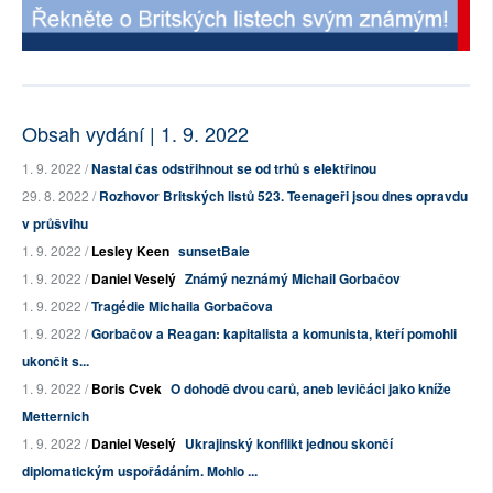
Obsah vydání | 1. 9. 2022
1. 9. 2022 /
Nastal čas odstřihnout se od trhů s elektřinou
29. 8. 2022 /
Rozhovor Britských listů 523. Teenageři jsou dnes opravdu
v průšvihu
1. 9. 2022 /
Lesley Keen
sunsetBaie
1. 9. 2022 /
Daniel Veselý
Známý neznámý Michail Gorbačov
1. 9. 2022 /
Tragédie Michaila Gorbačova
1. 9. 2022 /
Gorbačov a Reagan: kapitalista a komunista, kteří pomohli
ukončit s...
1. 9. 2022 /
Boris Cvek
O dohodě dvou carů, aneb levičáci jako kníže
Metternich
1. 9. 2022 /
Daniel Veselý
Ukrajinský konflikt jednou skončí
diplomatickým uspořádáním. Mohlo ...