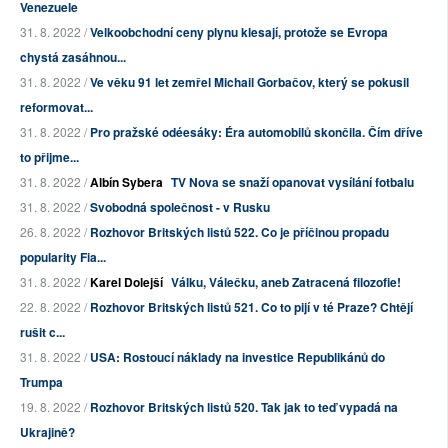
Venezuele
31. 8. 2022 /
Velkoobchodní ceny plynu klesají, protože se Evropa
chystá zasáhnou...
31. 8. 2022 /
Ve věku 91 let zemřel Michail Gorbačov, který se pokusil
reformovat...
31. 8. 2022 /
Pro pražské odéesáky: Éra automobilů skončila. Čím dříve
to přijme...
31. 8. 2022 /
Albín Sybera
TV Nova se snaží opanovat vysílání fotbalu
31. 8. 2022 /
Svobodná společnost - v Rusku
26. 8. 2022 /
Rozhovor Britských listů 522. Co je příčinou propadu
popularity Fia...
31. 8. 2022 /
Karel Dolejší
Válku, Válečku, aneb Zatracená filozofie!
22. 8. 2022 /
Rozhovor Britských listů 521. Co to pijí v té Praze? Chtějí
rušit c...
31. 8. 2022 /
USA: Rostoucí náklady na investice Republikánů do
Trumpa
19. 8. 2022 /
Rozhovor Britských listů 520. Tak jak to teď vypadá na
Ukrajině?