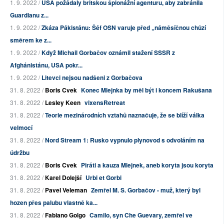
1. 9. 2022 /
USA požádaly britskou špionážní agenturu, aby zabránila
Guardianu z...
1. 9. 2022 /
Zkáza Pákistánu: Šéf OSN varuje před „náměsíčnou chůzí
směrem ke z...
1. 9. 2022 /
Když Michail Gorbačov oznámil stažení SSSR z
Afghánistánu, USA pokr...
1. 9. 2022 /
Litevci nejsou nadšeni z Gorbačova
31. 8. 2022 /
Boris Cvek
Konec Mlejnka by měl být i koncem Rakušana
31. 8. 2022 /
Lesley Keen
vixensRetreat
31. 8. 2022 /
Teorie mezinárodních vztahů naznačuje, že se blíží válka
velmocí
31. 8. 2022 /
Nord Stream 1: Rusko vypnulo plynovod s odvoláním na
údržbu
31. 8. 2022 /
Boris Cvek
Piráti a kauza Mlejnek, aneb koryta jsou koryta
31. 8. 2022 /
Karel Dolejší
Urbi et Gorbi
31. 8. 2022 /
Pavel Veleman
Zemřel M. S. Gorbačov - muž, který byl
hozen přes palubu vlastně ka...
31. 8. 2022 /
Fabiano Golgo
Camilo, syn Che Guevary, zemřel ve