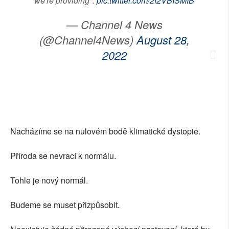
we're providing".
pic.twitter.com/2f2VBISMIB
— Channel 4 News
(@Channel4News)
August 28,
2022
Nacházíme se na nulovém bodě klimatické dystopie.
Příroda se nevrací k normálu.
Tohle je nový normál.
Budeme se muset přizpůsobit.