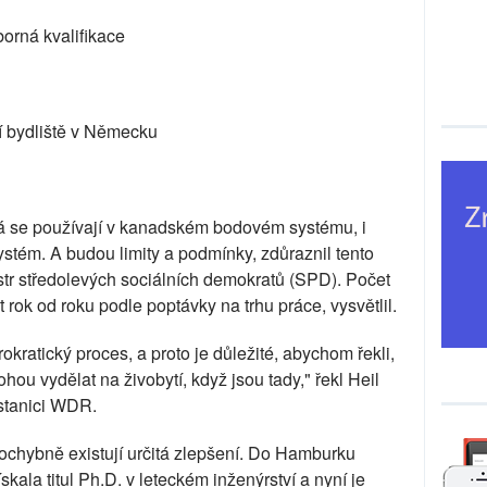
orná kvalifikace
í bydliště v Německu
rá se používají v kanadském bodovém systému, i
ystém. A budou limity a podmínky, zdůraznil tento
str středolevých sociálních demokratů (SPD). Počet
ok od roku podle poptávky na trhu práce, vysvětlil.
okratický proces, a proto je důležité, abychom řekli,
i mohou vydělat na živobytí, když jsou tady," řekl Heil
 stanici WDR.
hybně existují určitá zlepšení. Do Hamburku
skala titul Ph.D. v leteckém inženýrství a nyní je