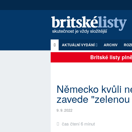
AKTUÁLNÍ VYDÁNÍ
ARCHIV
ROZ
Britské listy plně 
Německo kvůli ne
zavede "zelenou 
9. 9. 2022
čas čtení 6 minut