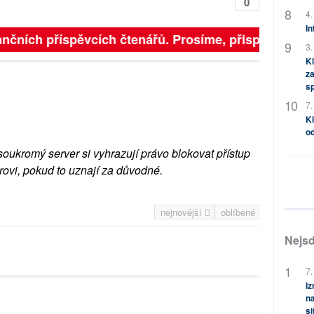
0
4.
In
nčních příspěvcích čtenářů. Prosíme, přispějte. ➥
3.
Kl
za
s
7.
Kl
od
soukromý server si vyhrazují právo blokovat přístup
rovi, pokud to uznají za důvodné.
nejnovější
oblíbené
Nejsd
7.
Iz
na
si