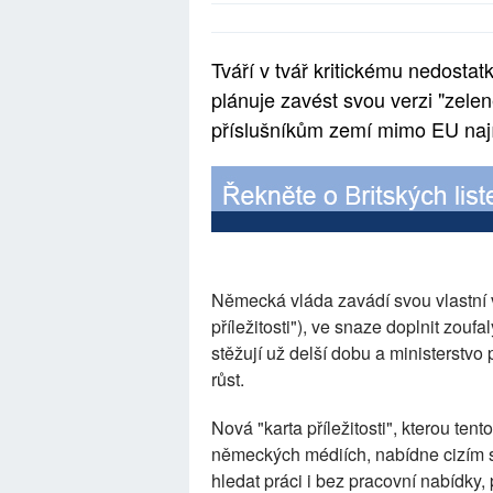
Tváří v tvář kritickému nedosta
plánuje zavést svou verzi "zelen
příslušníkům zemí mimo EU nají
Německá vláda zavádí svou vlastní v
příležitosti"), ve snaze doplnit zouf
stěžují už delší dobu a ministerstv
růst.
Nová "karta příležitosti", kterou ten
německých médiích, nabídne cizím s
hledat práci i bez pracovní nabídky, p