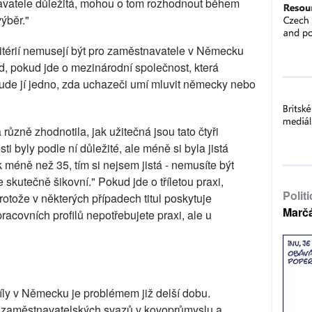
tnavatele důležitá, mohou o tom rozhodnout během
ýběr."
kritérií nemusejí být pro zaměstnavatele v Německu
ad, pokud jde o mezinárodní společnost, která
bude jí jedno, zda uchazeči umí mluvit německy nebo
různě zhodnotila, jak užitečná jsou tato čtyři
sti byly podle ní důležité, ale méně si byla jistá
 méně než 35, tím si nejsem jistá - nemusíte být
e skutečně šikovní." Pokud jde o tříletou praxi,
Polit
otože v některých případech titul poskytuje
Marč
acovních profilů nepotřebujete praxi, ale u
íly v Německu je problémem již delší dobu.
 zaměstnavatelských svazů v kovoprůmyslu a