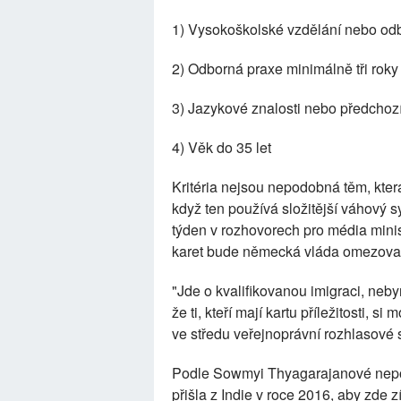
1) Vysokoškolské vzdělání nebo odb
2) Odborná praxe minimálně tři roky
3) Jazykové znalosti nebo předchoz
4) Věk do 35 let
Kritéria nejsou nepodobná těm, kte
když ten používá složitější váhový s
týden v rozhovorech pro média mini
karet bude německá vláda omezovat r
"Jde o kvalifikovanou imigraci, nebyr
že ti, kteří mají kartu příležitosti, s
ve středu veřejnoprávní rozhlasové
Podle Sowmyi Thyagarajanové nepoc
přišla z Indie v roce 2016, aby zde zí