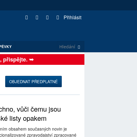
Přihlásit
PĚVKY
řispějte. ➥
OBJEDNAT PŘEDPLATNÉ
hno, vůči čemu jsou
ské listy opakem
ním obsahem současných novin je
ionalizované zpravodajství zpracované