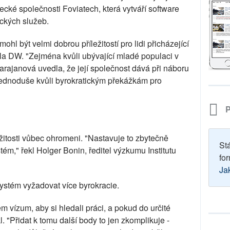
ecké společnosti Foviatech, která vytváří software
ických služeb.
hl být velmi dobrou příležitostí pro lidi přicházející
kla DW. "Zejména kvůli ubývající mladé populaci v
janová uvedla, že její společnost dává při náboru
dnoduše kvůli byrokratickým překážkám pro
P
ežitosti vůbec ohromeni. "Nastavuje to zbytečně
St
ém," řekl Holger Bonin, ředitel výzkumu Institutu
for
Ja
stém vyžadovat více byrokracie.
 vízum, aby si hledali práci, a pokud do určité
. "Přidat k tomu další body to jen zkomplikuje -