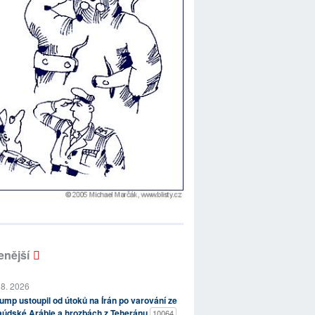
enější
 8. 2026
ump ustoupil od útoků na Írán po varování ze
aúdské Arábie a hrozbách z Teheránu
10064