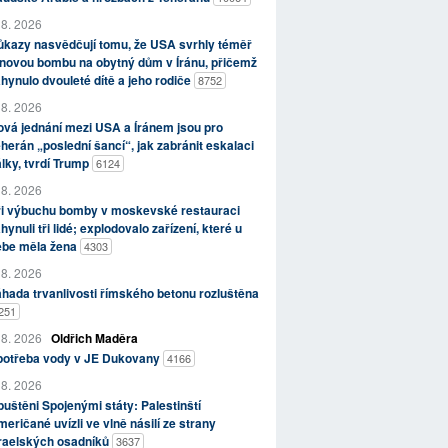
 8. 2026
kazy nasvědčují tomu, že USA svrhly téměř
novou bombu na obytný dům v Íránu, přičemž
hynulo dvouleté dítě a jeho rodiče
8752
 8. 2026
vá jednání mezi USA a Íránem jsou pro
herán „poslední šancí“, jak zabránit eskalaci
lky, tvrdí Trump
6124
 8. 2026
ři výbuchu bomby v moskevské restauraci
hynuli tři lidé; explodovalo zařízení, které u
ebe měla žena
4303
 8. 2026
hada trvanlivosti římského betonu rozluštěna
251
 8. 2026
Oldřich Maděra
potřeba vody v JE Dukovany
4166
 8. 2026
uštěni Spojenými státy: Palestinští
eričané uvízli ve vlně násilí ze strany
zraelských osadníků
3637