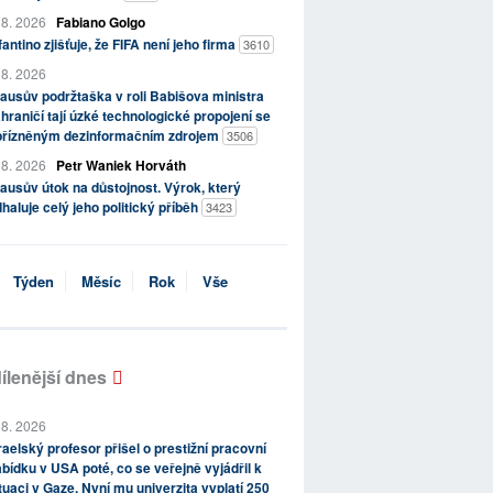
 8. 2026
Fabiano Golgo
fantino zjišťuje, že FIFA není jeho firma
3610
 8. 2026
ausův podržtaška v roli Babišova ministra
hraničí tají úzké technologické propojení se
přízněným dezinformačním zdrojem
3506
 8. 2026
Petr Waniek Horváth
ausův útok na důstojnost. Výrok, který
haluje celý jeho politický příběh
3423
Týden
Měsíc
Rok
Vše
ílenější dnes
 8. 2026
raelský profesor přišel o prestižní pracovní
bídku v USA poté, co se veřejně vyjádřil k
tuaci v Gaze. Nyní mu univerzita vyplatí 250