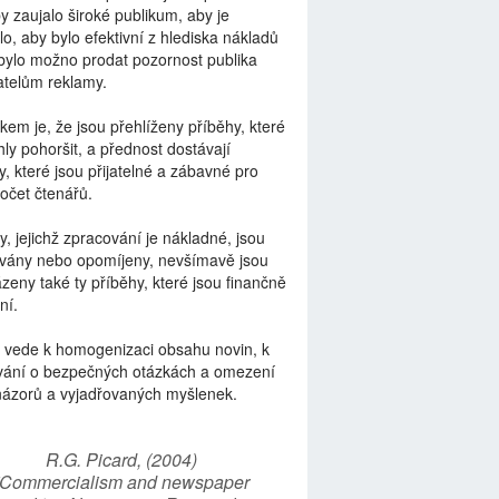
by zaujalo široké publikum, aby je
lo, aby bylo efektivní z hlediska nákladů
bylo možno prodat pozornost publika
telům reklamy.
kem je, že jsou přehlíženy příběhy, které
ly pohoršit, a přednost dostávají
y, které jsou přijatelné a zábavné pro
počet čtenářů.
y, jejichž zpracování je nákladné, jsou
vány nebo opomíjeny, nevšímavě jsou
zeny také ty příběhy, které jsou finančně
ní.
 vede k homogenizaci obsahu novin, k
vání o bezpečných otázkách a omezení
názorů a vyjadřovaných myšlenek.
R.G. Picard, (2004)
“Commercialism and newspaper