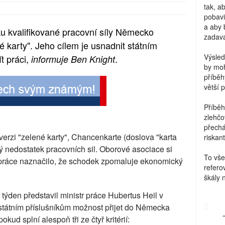
tak, a
pobavi
a aby 
tku kvalifikované pracovní síly Německo
zadava
é karty". Jeho cílem je usnadnit státním
Výsled
t práci,
.
informuje Ben Knight
by moh
příběh
větší 
Příběh
zlehčo
přechá
erzi "zelené karty", Chancenkarte (doslova "karta
riskant
alý nedostatek pracovních sil. Oborové asociace si
To vše
o práce naznačilo, že schodek zpomaluje ekonomický
refero
škály 
to týden představil ministr práce Hubertus Heil v
tátním příslušníkům možnost přijet do Německa
okud splní alespoň tři ze čtyř kritérií: