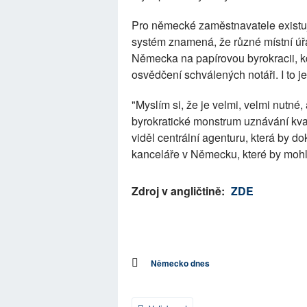
Pro německé zaměstnavatele existu
systém znamená, že různé místní úřa
Německa na papírovou byrokracii, k
osvědčení schválených notáři. I to je
"Myslím si, že je velmi, velmi nutn
byrokratické monstrum uznávání kval
viděl centrální agenturu, která by d
kanceláře v Německu, které by mohly
Zdroj v angličtině:
ZDE
Německo dnes