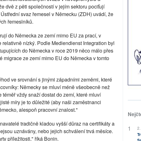
 dvě z pěti společností v jejím sektoru pociťují
 Ústřední svaz řemesel v Německu (ZDH) uvádí, že
ých řemeslníků.
migrují do Německa ze zemí mimo EU za prací, v
je relativně nízký. Podle Mediendienst Integration byl
stupujících do Německa v roce 2019 něco málo přes
ré migrace ze zemí mimo EU do Německa v tomto
hod ve srovnání s jinými západními zeměmi, které
 pracovníky: Německy se mluví méně všeobecně než
se téměř vždy snaží dostat do zemí, které mluví
jisté míry je to důležité (aby naši zaměstnanci
Německo, alespoň pracovní znalost."
Nejčt
avatelé tradičně kladou vyšší důraz na certifikáty a
2.
nejsou uznávány, nebo jejich schválení trvá měsíce.
Tr
y příležitosti," říká Bonin.
S