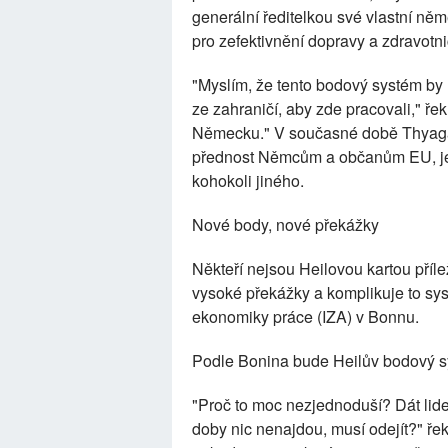
generální ředitelkou své vlastní něm
pro zefektivnění dopravy a zdravotn
"Myslím, že tento bodový systém by mo
ze zahraničí, aby zde pracovali," ře
Německu." V současné době Thyagara
přednost Němcům a občanům EU, je
kohokoli jiného.
Nové body, nové překážky
Někteří nejsou Heilovou kartou příl
vysoké překážky a komplikuje to syst
ekonomiky práce (IZA) v Bonnu.
Podle Bonina bude Heilův bodový sy
"Proč to moc nezjednoduší? Dát lidem
doby nic nenajdou, musí odejít?" řekl