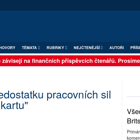
HOVORY
TÉMATA
RUBRIKY
NEJČTENĚJŠÍ
AUTOŘI
PŘÍS
závisejí na finančních příspěvcích čtenářů. Prosíme, p
dostatku pracovních sil
kartu"
Všec
Brit
Primár
komerc