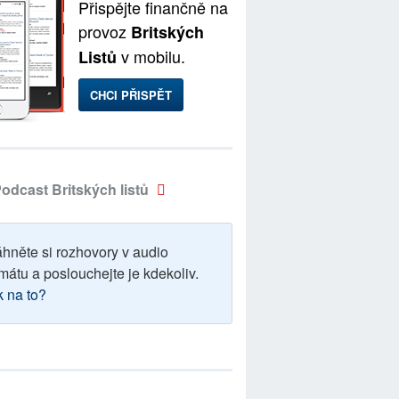
Přispějte finančně na
provoz
Britských
v mobilu.
Listů
CHCI PŘISPĚT
odcast Britských listů
áhněte si rozhovory v audio
mátu a poslouchejte je kdekoliv.
k na to?