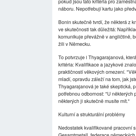
pokud jsou tato kritéria pro zaměs
náboru. Nepotřebují kartu jako předv
Bonin skutečně tvrdí, že některá z 
ve skutečnosti tak důležitá: Napříkl
komunikuje převážně v angličtině, 
žili v Německu.
To potvrzuje i Thyagarajanová, která 
kritéria: Kvalifikace a jazykové znalo
praktičností věkových omezení. "Věk
mladí, opravdu záleží na tom, jak jst
Thyagarajanová je také skeptická, pr
potřebnou odbornost: "U některých pr
některých ji skutečně musíte mít."
Kulturní a strukturální problémy
Nedostatek kvalifikované pracovní s
Gesamtmetall, federace německých