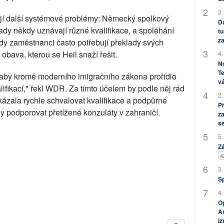
3.
jí další systémové problémy: Německý spolkový
Dů
dy někdy uznávají různé kvalifikace, a spoléhání
tu
za
dy zaměstnanci často potřebují překlady svých
 obava, kterou se Heil snaží řešit.
4.
No
Te
é, aby kromě moderního imigračního zákona prořídlo
vá
ifikací," řekl WDR. Za tímto účelem by podle něj rád
2.
okázala rychle schvalovat kvalifikace a podpůrné
P
 podporovat přetížené konzuláty v zahraničí.
za
s
5.
Zá
4
3.
S
4.
Op
Am
i