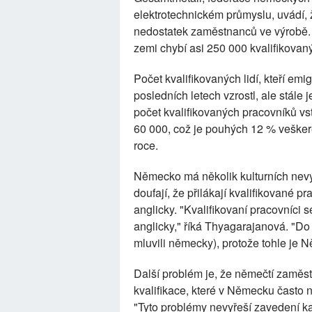
elektrotechnickém průmyslu, uvádí, že
nedostatek zaměstnanců ve výrobě.
zemi chybí asi 250 000 kvalifikovan
Počet kvalifikovaných lidí, kteří e
posledních letech vzrostl, ale stále 
počet kvalifikovaných pracovníků v
60 000, což je pouhých 12 % veške
roce.
Německo má několik kulturních nevý
doufají, že přilákají kvalifikované
anglicky. "Kvalifikovaní pracovníci 
anglicky," říká Thyagarajanová. "Do 
mluvili německy), protože tohle je 
Další problém je, že němečtí zaměstn
kvalifikace, které v Německu často 
"Tyto problémy nevyřeší zavedení kart