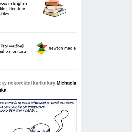
icky nekorektní karikatury
Michaela
áka