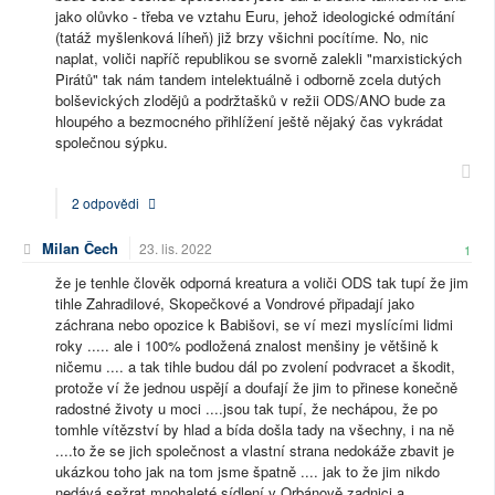
jako olůvko - třeba ve vztahu Euru, jehož ideologické odmítání
(tatáž myšlenková líheň) již brzy všichni pocítíme. No, nic
naplat, voliči napříč republikou se svorně zalekli "marxistických
Pirátů" tak nám tandem intelektuálně i odborně zcela dutých
bolševických zlodějů a podržtašků v režii ODS/ANO bude za
hloupého a bezmocného přihlížení ještě nějaký čas vykrádat
společnou sýpku.
2 odpovědi
Milan Čech
23. lis. 2022
1
že je tenhle člověk odporná kreatura a voliči ODS tak tupí že jim
tihle Zahradilové, Skopečkové a Vondrové připadají jako
záchrana nebo opozice k Babišovi, se ví mezi myslícími lidmi
roky ..... ale i 100% podložená znalost menšiny je většině k
ničemu .... a tak tihle budou dál po zvolení podvracet a škodit,
protože ví že jednou uspějí a doufají že jim to přinese konečně
radostné životy u moci ....jsou tak tupí, že nechápou, že po
tomhle vítězství by hlad a bída došla tady na všechny, i na ně
....to že se jich společnost a vlastní strana nedokáže zbavit je
ukázkou toho jak na tom jsme špatně .... jak to že jim nikdo
nedává sežrat mnohaleté sídlení v Orbánově zadnici a