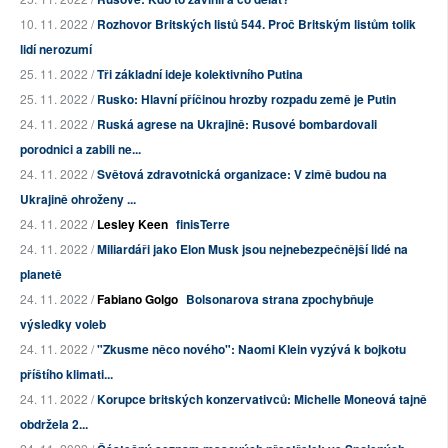
10. 11. 2022 /
Rozhovor Britských listů 544. Proč Britským listům tolik
lidí nerozumí
25. 11. 2022 /
Tři základní ideje kolektivního Putina
25. 11. 2022 /
Rusko: Hlavní příčinou hrozby rozpadu země je Putin
24. 11. 2022 /
Ruská agrese na Ukrajině: Rusové bombardovali
porodnici a zabili ne...
24. 11. 2022 /
Světová zdravotnická organizace: V zimě budou na
Ukrajině ohroženy ...
24. 11. 2022 /
Lesley Keen
finisTerre
24. 11. 2022 /
Miliardáři jako Elon Musk jsou nejnebezpečnější lidé na
planetě
24. 11. 2022 /
Fabiano Golgo
Bolsonarova strana zpochybňuje
výsledky voleb
24. 11. 2022 /
"Zkusme něco nového": Naomi Klein vyzývá k bojkotu
příštího klimati...
24. 11. 2022 /
Korupce britských konzervativců: Michelle Moneová tajně
obdržela 2...