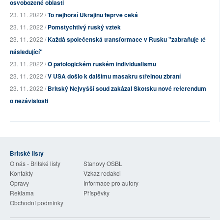
osvobozené oblasti
23. 11. 2022 /
To nejhorší Ukrajinu teprve čeká
23. 11. 2022 /
Pomstychtivý ruský vztek
23. 11. 2022 /
Každá společenská transformace v Rusku "zabraňuje té
následující"
23. 11. 2022 /
O patologickém ruském individualismu
23. 11. 2022 /
V USA došlo k dalšímu masakru střelnou zbraní
23. 11. 2022 /
Britský Nejvyšší soud zakázal Skotsku nové referendum
o nezávislosti
Britské listy
O nás - Britské listy
Stanovy OSBL
Kontakty
Vzkaz redakci
Opravy
Informace pro autory
Reklama
Příspěvky
Obchodní podmínky