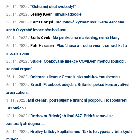
26. 11. 2022 /
"Ochutnej chuť svobody!"
25. 11. 2022 /
Lesley Keen
skwalkadoodle
25. 11. 2022 /
Karel Dolejší
Statistická významnost Karla Janečka,
aneb O výrobě informačního šumu
25. 11. 2022 /
Boris Cvek
Má peníze, má marketing, nemá hlasy
25. 11. 2022 /
Petr Haraším
Plášť, husa a trocha vína… smrad, kal a
mocná špína
25. 11. 2022 /
Studie: Opakované infekce COVIDem mohou způsobit
selhání orgánů
25. 11. 2022 /
Ochrana klimatu: Cesta k nízkouhlíkovému betonu
25. 11. 2022 /
Brexit: Facebook odejde z Británie, pokud konzervativci
zruší zákon...
3. 11. 2022 /
Milí čtenáři, potřebujeme finanční podporu. Hospodaření
Britských l...
18. 11. 2022 /
Rozhovor Britských listů 547. Přidržujeme-li se
zastaralých dogmat,...
25. 11. 2022 /
Hřejivý britský kapitalismus: Takto to vypadá v britských
bytech