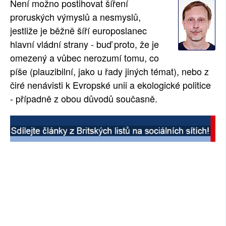
Není možno postihovat šíření
SOCIÁLNÍ SÍTĚ
proruských výmyslů a nesmyslů,
jestliže je běžně šíří europoslanec
RUBRIKY
hlavní vládní strany - buď proto, že je
omezený a vůbec nerozumí tomu, co
PLNÁ VERZE STRÁNEK
píše (plauzibilní, jako u řady jiných témat), nebo z
čiré nenávisti k Evropské unii a ekologické politice
- případně z obou důvodů současně.