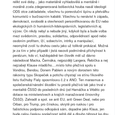
relikt své doby... jako materiálně vyhladovělá a mentálně i
morálně zcela zdegenerovaná bolševická houba nasál ideologii
ODS otce zakladatele, všechnu tu porevoluční špínu a přetvářku
komunistů v buržoazním kabátě. Všechnu tu nenávist k západu,
demokracii, svobodě a otevřenosti personifikovanou do EU nebo
ekologických či humánních-lidskoprávních, legislativních aj.
výzev. On nikdy nebyl a nebude jiný, kdykoli byla a bude volba
mezi svědomím, pravdou, solidaritou, odpovědností apod nebo
osobním profitem, lží, sobectvím, intriky a manipulací,
neomylně zvolí tu druhou cestu jako už tolikrát prokázal. Možná
je za tím v jeho případě i jistá rasově podmíněná příchylnost k
penězum, kdo ví, každopádně ten člověk měl už dávno
následovat Macka, Čermáka, nejpozději Langera, Řebíčka a nej
nejzašeji Klause mladšího....místo toho přežívá spolu s
Vondrou, Bendou, Donem Pablem a novým dorostem této
rakoviny typu Skopeček a potichu chystají ve stínu fíkového
listu tlučhuby Fialy oposmlouvu č.2 s ANO. Ten marasmus a
společenské/národní škodění tu prostě přežívá tak jako trval v
mentalitě ČSSD do posledních dnů (od Hamáčka a Vrbětic po
dotace na ministerstvech a krajích manažované činovníky
ČSSD). Zahradil a spol. se anti EU, anti Green Deal, nebo pro
Orban, pro Trump, pro čínskou, skrytě pro ruskou i pro
fašistickou podporou odkopává sám, dopadne jako Klaus, jen
bude celou českou společnost ještě dál a dlouho táhnout ke dnu