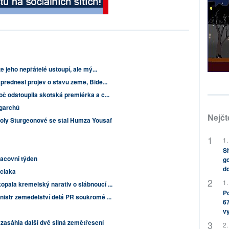
e jeho nepřátelé ustoupí, ale mý...
přednesl projev o stavu země, Bide...
oč odstoupila skotská premiérka a c...
igarchů
Nejčt
coly Sturgeonové se stal Humza Yousaf
1.
Sh
racovní týden
go
do
ciaka
1.
pala kremelský narativ o slábnoucí ...
Po
nistr zemědělství dělá PR soukromé ...
67
v
zasáhla další dvě silná zemětřesení
2.