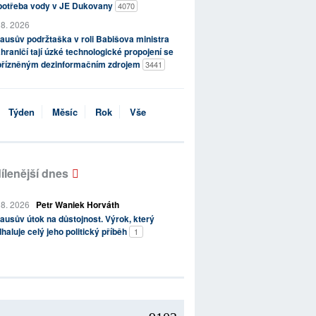
potřeba vody v JE Dukovany
4070
 8. 2026
ausův podržtaška v roli Babišova ministra
hraničí tají úzké technologické propojení se
přízněným dezinformačním zdrojem
3441
Týden
Měsíc
Rok
Vše
ílenější dnes
 8. 2026
Petr Waniek Horváth
ausův útok na důstojnost. Výrok, který
haluje celý jeho politický příběh
1