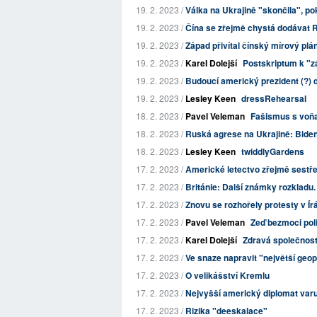
19. 2. 2023 /
Válka na Ukrajině "skončila", po
19. 2. 2023 /
Čína se zřejmě chystá dodávat R
19. 2. 2023 /
Západ přivítal čínský mírový plá
19. 2. 2023 /
Karel Dolejší
Postskriptum k "z
19. 2. 2023 /
Budoucí americký prezident (?) d
19. 2. 2023 /
Lesley Keen
dressRehearsal
18. 2. 2023 /
Pavel Veleman
Fašismus s voňav
18. 2. 2023 /
Ruská agrese na Ukrajině: Biden 
18. 2. 2023 /
Lesley Keen
twiddlyGardens
17. 2. 2023 /
Americké letectvo zřejmě sestřel
17. 2. 2023 /
Británie: Další známky rozkladu. 
17. 2. 2023 /
Znovu se rozhořely protesty v Ír
17. 2. 2023 /
Pavel Veleman
Zeď bezmoci pol
17. 2. 2023 /
Karel Dolejší
Zdravá společnost
17. 2. 2023 /
Ve snaze napravit "největší geopo
17. 2. 2023 /
O velikášství Kremlu
17. 2. 2023 /
Nejvyšší americký diplomat varuj
17. 2. 2023 /
Rizika "deeskalace"