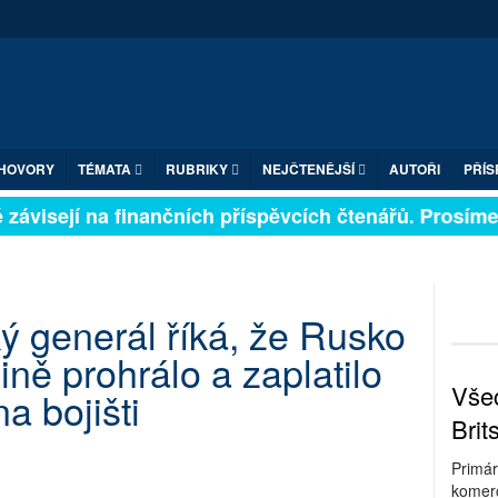
HOVORY
TÉMATA
RUBRIKY
NEJČTENĚJŠÍ
AUTOŘI
PŘÍS
závisejí na finančních příspěvcích čtenářů. Prosíme, p
ý generál říká, že Rusko
jině prohrálo a zaplatilo
Všec
a bojišti
Brit
Primár
komerc