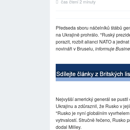
čas čtení 2 minuty
Předseda sboru náčelníků štábů gene
na Ukrajině prohrálo. "Ruský prezide
porazit, rozbít alianci NATO a jednat 
novináři v Bruselu,
informuje Busines
Nejvyšší americký generál se pusti
Ukrajinu a zdůraznil, že Rusko v jej
"Rusko je nyní globálním vyvrhelem a
vytrvalostí. Stručně řečeno, Rusko pr
dodal Milley.