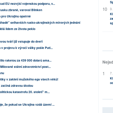
S
kud EU nezvýší vojenskou podporu, v...
3.
usku zbraně, varoval Blinken
Kl
n pro Ukrajinu opatrně
za
áhadě" selhavších rusko-ukrajinských mírových jednání
s
ělá lidem ze života peklo
ou tváří již vstupuje do dveří
v projevu k výročí války pošle Puti...
ilo raketou za 439 000 dolarů ama...
Nejsd
Milované státní zdravotnictví post...
ánu
7.
Kl
itiky v zakletí mužského ega všech věků!
od
 začíná zdravou školou
litickou katastrofu 20. století" m...
e, že pokud se Ukrajina vzdá území ...