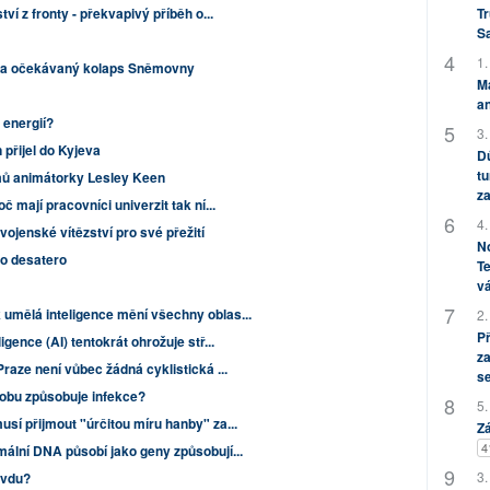
í z fronty - překvapivý příběh o...
Tr
S
1.
ů a očekávaný kolaps Sněmovny
M
an
 energií?
3.
přijel do Kyjeva
Dů
tu
lmů animátorky Lesley Keen
za
č mají pracovníci univerzit tak ní...
4.
 vojenské vítězství pro své přežití
No
o desatero
Te
vá
umělá inteligence mění všechny oblas...
2.
P
ence (AI) tentokrát ohrožuje stř...
za
raze není vůbec žádná cyklistická ...
s
obu způsobuje infekce?
5.
sí přijmout "úrčitou míru hanby" za...
Zá
4
mální DNA působí jako geny způsobují...
3.
avdu?