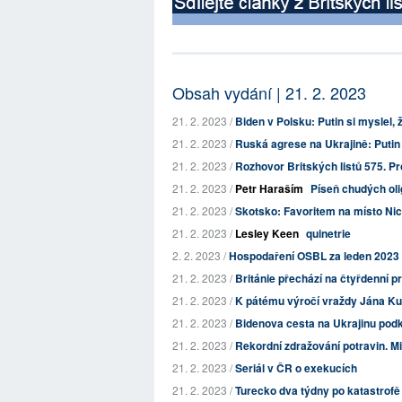
Obsah vydání | 21. 2. 2023
21. 2. 2023 /
Biden v Polsku: Putin si myslel, ž
21. 2. 2023 /
Ruská agrese na Ukrajině: Putin 
21. 2. 2023 /
Rozhovor Britských listů 575. Pr
21. 2. 2023 /
Petr Haraším
Píseň chudých ol
21. 2. 2023 /
Skotsko: Favoritem na místo Ni
21. 2. 2023 /
Lesley Keen
quinetrie
2. 2. 2023 /
Hospodaření OSBL za leden 2023
21. 2. 2023 /
Británie přechází na čtyřdenní p
21. 2. 2023 /
K pátému výročí vraždy Jána Ku
21. 2. 2023 /
Bidenova cesta na Ukrajinu podko
21. 2. 2023 /
Rekordní zdražování potravin. Mi
21. 2. 2023 /
Seriál v ČR o exekucích
21. 2. 2023 /
Turecko dva týdny po katastrofě 