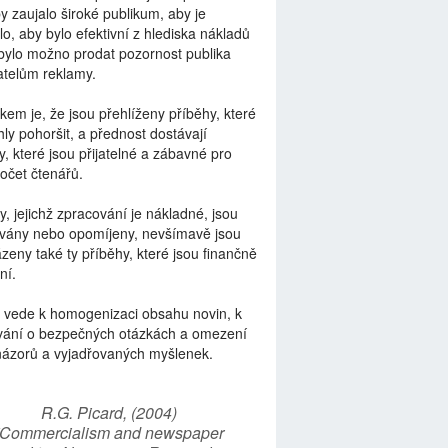
by zaujalo široké publikum, aby je
lo, aby bylo efektivní z hlediska nákladů
bylo možno prodat pozornost publika
telům reklamy.
kem je, že jsou přehlíženy příběhy, které
ly pohoršit, a přednost dostávají
y, které jsou přijatelné a zábavné pro
počet čtenářů.
y, jejichž zpracování je nákladné, jsou
vány nebo opomíjeny, nevšímavě jsou
zeny také ty příběhy, které jsou finančně
ní.
 vede k homogenizaci obsahu novin, k
vání o bezpečných otázkách a omezení
názorů a vyjadřovaných myšlenek.
R.G. Picard, (2004)
“Commercialism and newspaper