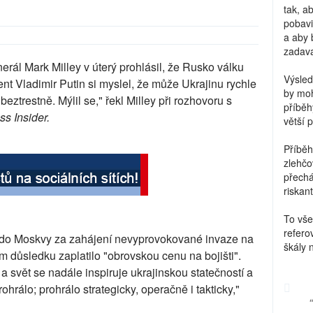
tak, a
pobavi
a aby 
zadava
rál Mark Milley v úterý prohlásil, že Rusko válku
Výsled
nt Vladimir Putin si myslel, že může Ukrajinu rychle
by moh
beztrestně. Mýlil se," řekl Milley při rozhovoru s
příběh
s Insider.
větší 
Příběh
zlehčo
přechá
riskant
To vše
refero
l do Moskvy za zahájení nevyprovokované invaze na
škály 
ím důsledku zaplatilo "obrovskou cenu na bojišti".
 svět se nadále inspiruje ukrajinskou statečností a
ohrálo; prohrálo strategicky, operačně i takticky,"