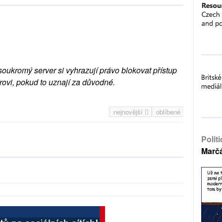
soukromý server si vyhrazují právo blokovat přístup
rovi, pokud to uznají za důvodné.
nejnovější
oblíbené
Polit
Marč