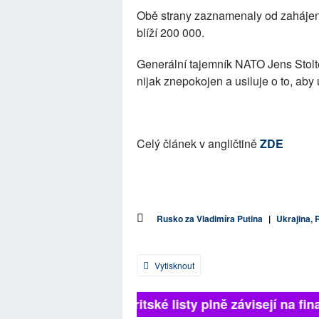
Obě strany zaznamenaly od zahájení
blíží 200 000.
Generální tajemník NATO Jens Stolt
nijak znepokojen a usiluje o to, aby 
Celý článek v angličtině
ZDE
Rusko za Vladimíra Putina
|
Ukrajina,
Vytisknout
Britské listy plně závisejí na fina