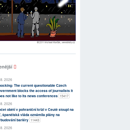
enější
 8. 2026
ocking: The current questionable Czech
vernment blocks the access of journalists it
es not like to its news conferences
15417
 8. 2026
čet obětí v pohraniční krizi v Ceutě stoupl na
, španělská vláda oznámila plány na
ybudování bariéry
11443
 8. 2026