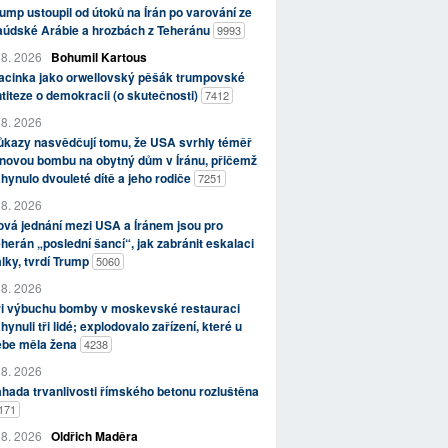
ump ustoupil od útoků na Írán po varování ze
aúdské Arábie a hrozbách z Teheránu
9993
 8. 2026
Bohumil Kartous
acinka jako orwellovský pěšák trumpovské
titeze o demokracii (o skutečnosti)
7412
 8. 2026
kazy nasvědčují tomu, že USA svrhly téměř
novou bombu na obytný dům v Íránu, přičemž
hynulo dvouleté dítě a jeho rodiče
7251
 8. 2026
vá jednání mezi USA a Íránem jsou pro
herán „poslední šancí“, jak zabránit eskalaci
lky, tvrdí Trump
5060
 8. 2026
ři výbuchu bomby v moskevské restauraci
hynuli tři lidé; explodovalo zařízení, které u
ebe měla žena
4238
 8. 2026
hada trvanlivosti římského betonu rozluštěna
171
 8. 2026
Oldřich Maděra