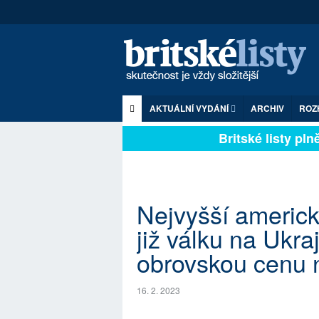
AKTUÁLNÍ VYDÁNÍ
ARCHIV
ROZ
Britské listy plně 
Nejvyšší americk
již válku na Ukra
obrovskou cenu n
16. 2. 2023