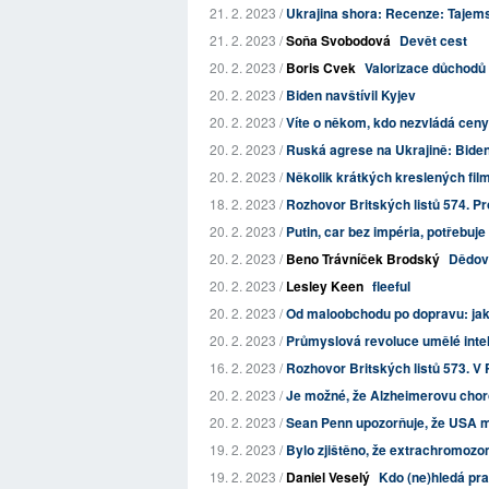
21. 2. 2023 /
Ukrajina shora: Recenze: Tajemstv
21. 2. 2023 /
Soňa Svobodová
Devět cest
20. 2. 2023 /
Boris Cvek
Valorizace důchod
20. 2. 2023 /
Biden navštívil Kyjev
20. 2. 2023 /
Víte o někom, kdo nezvládá ceny
20. 2. 2023 /
Ruská agrese na Ukrajině: Biden 
20. 2. 2023 /
Několik krátkých kreslených fi
18. 2. 2023 /
Rozhovor Britských listů 574. Pro
20. 2. 2023 /
Putin, car bez impéria, potřebuje
20. 2. 2023 /
Beno Trávníček Brodský
Dědov
20. 2. 2023 /
Lesley Keen
fleeful
20. 2. 2023 /
Od maloobchodu po dopravu: jak 
20. 2. 2023 /
Průmyslová revoluce umělé intelig
16. 2. 2023 /
Rozhovor Britských listů 573. V P
20. 2. 2023 /
Je možné, že Alzheimerovu chor
20. 2. 2023 /
Sean Penn upozorňuje, že USA mu
19. 2. 2023 /
Bylo zjištěno, že extrachromozo
19. 2. 2023 /
Daniel Veselý
Kdo (ne)hledá pr