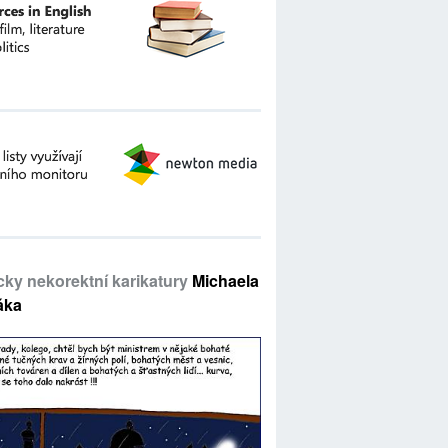
icky nekorektní karikatury
Michaela
áka