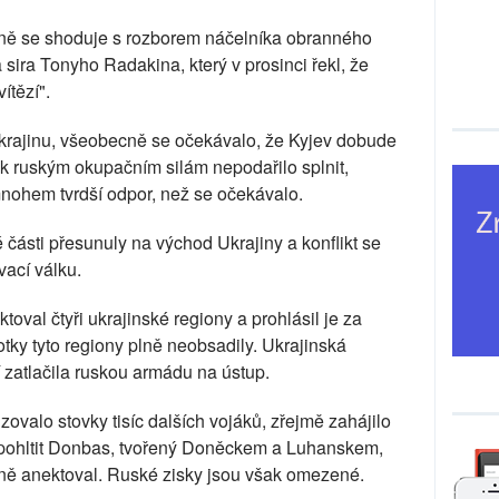
ině se shoduje s rozborem náčelníka obranného
sira Tonyho Radakina, který v prosinci řekl, že
ítězí".
Ukrajinu, všeobecně se očekávalo, že Kyjev dobude
ak ruským okupačním silám nepodařilo splnit,
mnohem tvrdší odpor, než se očekávalo.
 části přesunuly na východ Ukrajiny a konflikt se
vací válku.
oval čtyři ukrajinské regiony a prohlásil je za
tky tyto regiony plně neobsadily. Ukrajinská
í zatlačila ruskou armádu na ústup.
zovalo stovky tisíc dalších vojáků, zřejmě zahájilo
 pohltit Donbas, tvořený Doněckem a Luhanskem,
ně anektoval. Ruské zisky jsou však omezené.