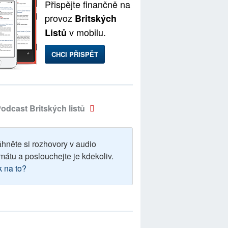
Přispějte finančně na
provoz
Britských
v mobilu.
Listů
CHCI PŘISPĚT
odcast Britských listů
áhněte si rozhovory v audio
mátu a poslouchejte je kdekoliv.
k na to?