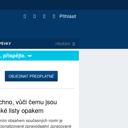
Přihlásit
PĚVKY
řispějte. ➥
OBJEDNAT PŘEDPLATNÉ
hno, vůči čemu jsou
ské listy opakem
ním obsahem současných novin je
ionalizované zpravodajství zpracované