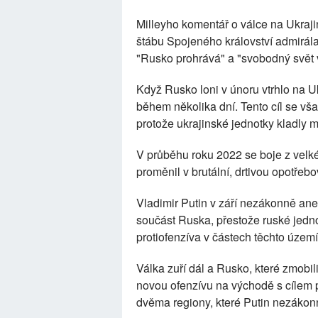
Milleyho komentář o válce na Ukraj
štábu Spojeného království admirála 
"Rusko prohrává" a "svobodný svět v
Když Rusko loni v únoru vtrhlo na 
během několika dní. Tento cíl se vš
protože ukrajinské jednotky kladly 
V průběhu roku 2022 se boje z velké
proměnil v brutální, drtivou opotřebo
Vladimir Putin v září nezákonně anekt
součást Ruska, přestože ruské jedno
protiofenzíva v částech těchto územ
Válka zuří dál a Rusko, které zmobili
novou ofenzívu na východě s cílem
dvěma regiony, které Putin nezákon