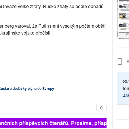
 invaze velké ztráty. Ruské ztráty se podle odhadů
enberg varoval, že Putin není vysokým počtem obětí
ukrajinské vojsko přečíslil.
P
St
for
 Rusko a dodávky plynu do Evropy
Ja
0
nčních příspěvcích čtenářů. Prosíme, přispějte. ➥