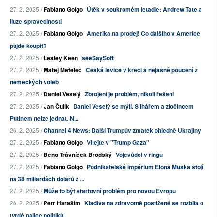
27. 2. 2025 /
Fabiano Golgo
Útěk v soukromém letadle: Andrew Tate a
iluze spravedlnosti
27. 2. 2025 /
Fabiano Golgo
Amerika na prodej! Co dalšího v Americe
půjde koupit?
27. 2. 2025 /
Lesley Keen
seeSaySoft
27. 2. 2025 /
Matěj Metelec
Česká levice v křeči a nejasné poučení z
německých voleb
27. 2. 2025 /
Daniel Veselý
Zbrojení je problém, nikoli řešení
27. 2. 2025 /
Jan Čulík
Daniel Veselý se mýlí. S lhářem a zločincem
Putinem nelze jednat. N...
26. 2. 2025 /
Channel 4 News: Další Trumpův zmatek ohledně Ukrajiny
27. 2. 2025 /
Fabiano Golgo
Vítejte v "Trump Gaza"
27. 2. 2025 /
Beno Trávníček Brodský
Vojevůdci v ringu
27. 2. 2025 /
Fabiano Golgo
Podnikatelské impérium Elona Muska stojí
na 38 miliardách dolarů z ...
27. 2. 2025 /
Může to být startovní problém pro novou Evropu
26. 2. 2025 /
Petr Haraším
Kladiva na zdravotně postižené se rozbila o
tvrdé palice politiků