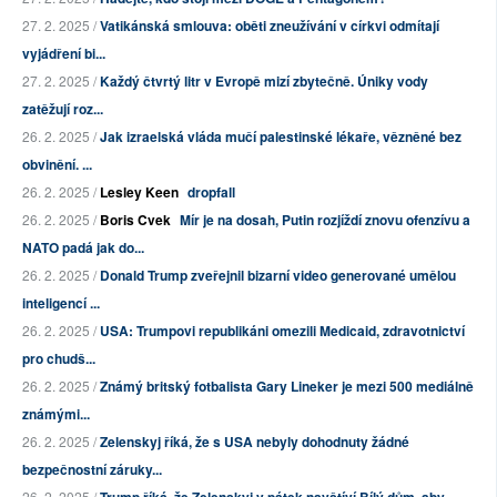
27. 2. 2025 /
Vatikánská smlouva: oběti zneužívání v církvi odmítají
vyjádření bi...
27. 2. 2025 /
Každý čtvrtý litr v Evropě mizí zbytečně. Úniky vody
zatěžují roz...
26. 2. 2025 /
Jak izraelská vláda mučí palestinské lékaře, vězněné bez
obvinění. ...
26. 2. 2025 /
Lesley Keen
dropfall
26. 2. 2025 /
Boris Cvek
Mír je na dosah, Putin rozjíždí znovu ofenzívu a
NATO padá jak do...
26. 2. 2025 /
Donald Trump zveřejnil bizarní video generované umělou
inteligencí ...
26. 2. 2025 /
USA: Trumpovi republikáni omezili Medicaid, zdravotnictví
pro chudš...
26. 2. 2025 /
Známý britský fotbalista Gary Lineker je mezi 500 mediálně
známými...
26. 2. 2025 /
Zelenskyj říká, že s USA nebyly dohodnuty žádné
bezpečnostní záruky...
26. 2. 2025 /