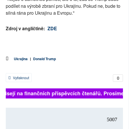
podílet na výrobě zbraní pro Ukrajinu. Pokud ne, bude to
silná rána pro Ukrajinu a Evropu."
Zdroj v angličtině:
ZDE
Ukrajina
|
Donald Trump
0
Vytisknout
ávisejí na finančních příspěvcích čtenářů. Prosíme, př
5007