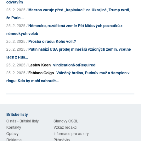
odvětvím
25. 2. 2025 /
Macron varuje před „kapitulací“ na Ukrajině, Trump tvrdí,
že Putin ...
25. 2. 2025 /
Německo, rozdělená země: Pět klíčových poznatků z
německých voleb
25. 2. 2025 /
Prosba o radu: Koho volit?
25. 2. 2025 /
Putin nabízí USA prodej minerálů vzácných zemin, včetně
těch z Rus...
25. 2. 2025 /
Lesley Keen
vindicationNotRequired
25. 2. 2025 /
Fabiano Golgo
Válečný hrdina, Putinův muž a šampion v
ringu: Kdo by mohl nahradit...
Britské listy
O nás - Britské listy
Stanovy OSBL
Kontakty
Vzkaz redakci
Opravy
Informace pro autory
Reklama
Příspěvky