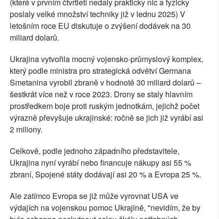
(které v prvním čtvrtletí nedaly prakticky nic a fyzicky
poslaly velké množství techniky již v lednu 2025) V
letošním roce EU diskutuje o zvýšení dodávek na 30
miliard dolarů.
Ukrajina vytvořila mocný vojensko-průmyslový komplex,
který podle ministra pro strategická odvětví Germana
Smetanina vyrobil zbraně v hodnotě 30 miliard dolarů –
šestkrát více než v roce 2023. Drony se staly hlavním
prostředkem boje proti ruským jednotkám, jejichž počet
výrazně převyšuje ukrajinské: ročně se jich již vyrábí asi
2 miliony.
Celkově, podle jednoho západního představitele,
Ukrajina nyní vyrábí nebo financuje nákupy asi 55 %
zbraní, Spojené státy dodávají asi 20 % a Evropa 25 %.
Ale zatímco Evropa se již může vyrovnat USA ve
výdajích na vojenskou pomoc Ukrajině, "nevidím, že by