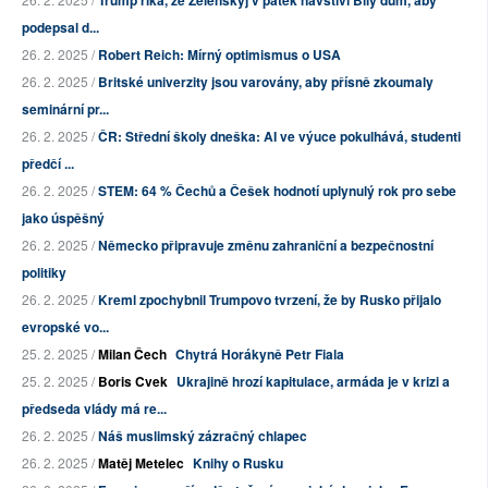
Trump říká, že Zelenskyj v pátek navštíví Bílý dům, aby
podepsal d...
26. 2. 2025 /
Robert Reich: Mírný optimismus o USA
26. 2. 2025 /
Britské univerzity jsou varovány, aby přísně zkoumaly
seminární pr...
26. 2. 2025 /
ČR: Střední školy dneška: AI ve výuce pokulhává, studenti
předčí ...
26. 2. 2025 /
STEM: 64 % Čechů a Češek hodnotí uplynulý rok pro sebe
jako úspěšný
26. 2. 2025 /
Německo připravuje změnu zahraniční a bezpečnostní
politiky
26. 2. 2025 /
Kreml zpochybnil Trumpovo tvrzení, že by Rusko přijalo
evropské vo...
25. 2. 2025 /
Milan Čech
Chytrá Horákyně Petr Fiala
25. 2. 2025 /
Boris Cvek
Ukrajině hrozí kapitulace, armáda je v krizi a
předseda vlády má re...
26. 2. 2025 /
Náš muslimský zázračný chlapec
26. 2. 2025 /
Matěj Metelec
Knihy o Rusku