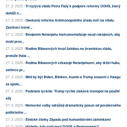
27. 2. 2025 /
TI vyzývá vládu Petra Fialy k podpoře reformy ÚOHS, který
dohlíží n...
27. 2. 2025 /
Osekaná reforma Antimonopolního úřadu míří na vládu.
Zastírací mané...
27. 2. 2025 /
Benjamin Netanjahu instrumentalizuje osud rukojmích, aby
mohl prov...
27. 2. 2025 /
Rodina Bibasových hrozí žalobou na izraelskou vládu,
protože lhala ...
27. 2. 2025 /
Rodina Bibasových vzkazuje Netanjahuovi, aby držel hubu,
zatímco pr...
27. 2. 2025 /
Měli by být Biden, Blinken, Austin a Trump souzeni v Haagu
za spolu...
27. 2. 2025 /
Podstata tyranie: Trump rychle získává monopol na použití
síly
27. 2. 2025 /
Německé volby odrážejí dramatický posun od poválečného
politického ...
27. 2. 2025 /
Etnické čistky Západu pod humanitárními záminkami
27. 2. 2025 /
Hádejte, kdo stojí mezi DOGE a Pentagonem?