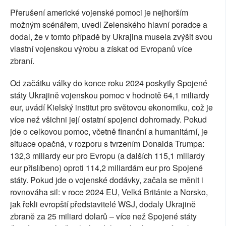
Přerušení americké vojenské pomoci je nejhorším
možným scénářem, uvedl Zelenského hlavní poradce a
dodal, že v tomto případě by Ukrajina musela zvýšit svou
vlastní vojenskou výrobu a získat od Evropanů více
zbraní.
Od začátku války do konce roku 2024 poskytly Spojené
státy Ukrajině vojenskou pomoc v hodnotě 64,1 miliardy
eur, uvádí Kielský institut pro světovou ekonomiku, což je
více než všichni její ostatní spojenci dohromady. Pokud
jde o celkovou pomoc, včetně finanční a humanitární, je
situace opačná, v rozporu s tvrzením Donalda Trumpa:
132,3 miliardy eur pro Evropu (a dalších 115,1 miliardy
eur přislíbeno) oproti 114,2 miliardám eur pro Spojené
státy. Pokud jde o vojenské dodávky, začala se měnit i
rovnováha sil: v roce 2024 EU, Velká Británie a Norsko,
jak řekli evropští představitelé WSJ, dodaly Ukrajině
zbraně za 25 miliard dolarů – více než Spojené státy