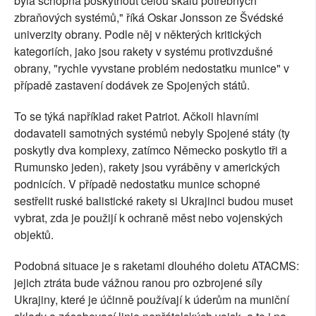
byla schopna poskytnout celou škálu potřebných
zbraňových systémů," říká Oskar Jonsson ze Švédské
univerzity obrany. Podle něj v některých kritických
kategoriích, jako jsou rakety v systému protivzdušné
obrany, "rychle vyvstane problém nedostatku munice" v
případě zastavení dodávek ze Spojených států.
To se týká například raket Patriot. Ačkoli hlavními
dodavateli samotných systémů nebyly Spojené státy (ty
poskytly dva komplexy, zatímco Německo poskytlo tři a
Rumunsko jeden), rakety jsou vyráběny v amerických
podnicích. V případě nedostatku munice schopné
sestřelit ruské balistické rakety si Ukrajinci budou muset
vybrat, zda je použijí k ochraně měst nebo vojenských
objektů.
Podobná situace je s raketami dlouhého doletu ATACMS:
jejich ztráta bude vážnou ranou pro ozbrojené síly
Ukrajiny, které je účinně používají k úderům na muniční