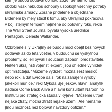
kteří je budou dodávat do roku 2026. Během tohoto
období však nebudou schopny uspokojit všechny potřeby
ukrajinské armády. Zbraně přidělené a objednané
Bidenem by měly stačit k tomu, aby Ukrajinci pokračovali
v boji stejným tempem nejméně do poloviny roku, řekla
The Wall Street Journal bývalá vysoká úřednice
Pentagonu Celeste Wallander.
Ozbrojené síly Ukrajiny se budou moci obejít bez nových
dodávek až do léta včetně, v budoucnu se vyskytnou
problémy, sdíleli bývalí i současní západní představitelé.
Někteří ukrajinští vojenští experti jsou ohledně vyhlídek
optimističtější. "Můžeme vydržet, možná šest měsíců
nebo rok, a dát Evropě další rok na zahájení výroby
jakékoli munice," řekl Mykola Bjeljeskov, hlavní analytik
nadace Come Back Alive a hlavní konzultant Národního
institutu pro strategická studia v Kyjevě. "Můžeme utrpět
nějaké ztráty, možná ztratit nějaké území. Ale nemáme
jinou možnost, než bojovat navzdory obtížím."