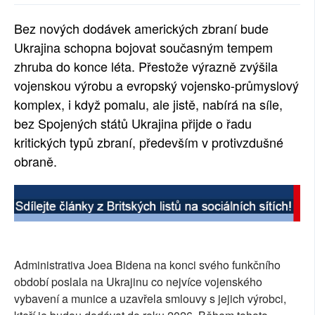
SOCIÁLNÍ SÍTĚ
Bez nových dodávek amerických zbraní bude
Ukrajina schopna bojovat současným tempem
RUBRIKY
zhruba do konce léta. Přestože výrazně zvýšila
PLNÁ VERZE STRÁNEK
vojenskou výrobu a evropský vojensko-průmyslový
komplex, i když pomalu, ale jistě, nabírá na síle,
bez Spojených států Ukrajina přijde o řadu
kritických typů zbraní, především v protivzdušné
obraně.
Administrativa Joea Bidena na konci svého funkčního
období poslala na Ukrajinu co nejvíce vojenského
vybavení a munice a uzavřela smlouvy s jejich výrobci,