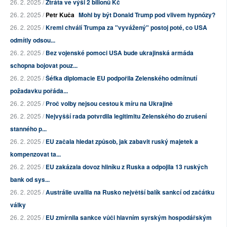
26. 2. 2025 /
Ztráta ve výši 2 bilionů Kč
26. 2. 2025 /
Petr Kuča
Mohl by být Donald Trump pod vlivem hypnózy?
26. 2. 2025 /
Kreml chválí Trumpa za "vyvážený" postoj poté, co USA
odmítly odsou...
26. 2. 2025 /
Bez vojenské pomoci USA bude ukrajinská armáda
schopna bojovat pouz...
26. 2. 2025 /
Šéfka diplomacie EU podpořila Zelenského odmítnutí
požadavku pořáda...
26. 2. 2025 /
Proč volby nejsou cestou k míru na Ukrajině
26. 2. 2025 /
Nejvyšší rada potvrdila legitimitu Zelenského do zrušení
stanného p...
26. 2. 2025 /
EU začala hledat způsob, jak zabavit ruský majetek a
kompenzovat ta...
26. 2. 2025 /
EU zakázala dovoz hliníku z Ruska a odpojila 13 ruských
bank od sys...
26. 2. 2025 /
Austrálie uvalila na Rusko největší balík sankcí od začátku
války
26. 2. 2025 /
EU zmírnila sankce vůči hlavním syrským hospodářským