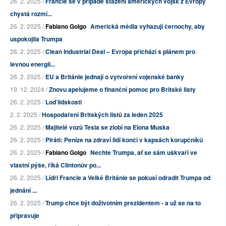
26. 2. 2025 /
Francie se v případě stažení amerických vojsk z Evropy
chystá rozmí...
26. 2. 2025 /
Fabiano Golgo
Americká média vyhazují černochy, aby
uspokojila Trumpa
26. 2. 2025 /
Clean Industrial Deal – Evropa přichází s plánem pro
levnou energii...
26. 2. 2025 /
EU a Británie jednají o vytvoření vojenské banky
19. 12. 2024 /
Znovu apelujeme o finanční pomoc pro Britské listy
26. 2. 2025 /
Loď lidskosti
2. 2. 2025 /
Hospodaření Britských listů za leden 2025
26. 2. 2025 /
Majitelé vozů Tesla se zlobí na Elona Muska
26. 2. 2025 /
Piráti: Peníze na zdraví lidí končí v kapsách korupčníků
26. 2. 2025 /
Fabiano Golgo
Nechte Trumpa, ať se sám uškvaří ve
vlastní pýše, říká Clintonův po...
26. 2. 2025 /
Lídři Francie a Velké Británie se pokusí odradit Trumpa od
jednání ...
26. 2. 2025 /
Trump chce být doživotním prezidentem - a už se na to
připravuje