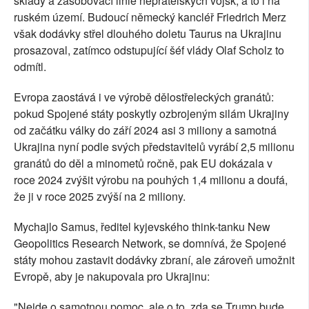
sklady a zásobovací linie nepřátelských vojsk, a to i na
ruském území. Budoucí německý kancléř Friedrich Merz
však dodávky střel dlouhého doletu Taurus na Ukrajinu
prosazoval, zatímco odstupující šéf vlády Olaf Scholz to
odmítl.
Evropa zaostává i ve výrobě dělostřeleckých granátů:
pokud Spojené státy poskytly ozbrojeným silám Ukrajiny
od začátku války do září 2024 asi 3 miliony a samotná
Ukrajina nyní podle svých představitelů vyrábí 2,5 milionu
granátů do děl a minometů ročně, pak EU dokázala v
roce 2024 zvýšit výrobu na pouhých 1,4 milionu a doufá,
že ji v roce 2025 zvýší na 2 miliony.
Mychajlo Samus, ředitel kyjevského think-tanku New
Geopolitics Research Network, se domnívá, že Spojené
státy mohou zastavit dodávky zbraní, ale zároveň umožnit
Evropě, aby je nakupovala pro Ukrajinu:
"Nejde o samotnou pomoc, ale o to, zda se Trump bude