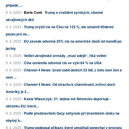
případě, ...
9. 4. 2025 /
Boris Cvek
Trump a vraždění syrských, vlastně
ukrajinských dětí
9. 4. 2025 /
Trump zvýšil cla na Čínu na 125 %, ale oznámil 90denní
pauzu pro os...
9. 4. 2025 /
EU zavede odvetná 25% cla na americké zboží od mandlí po
jachty
9. 4. 2025 /
Velitel ukrajinské armády „musí odejít“, říká velitel
9. 4. 2025 /
Čína oznámila odvetná cla ve výši 84 % na USA
9. 4. 2025 /
Channel 4 News: Izrael zabil dalších 23 lidí, z toho osm žen a
osm ...
9. 4. 2025 /
Channel 4 News: Od strachu k chamtivosti, zvířecí duch
Ameriky je ž...
9. 4. 2025 /
Kasia Wlaszczyk: 21. dubna mě Německo deportuje -
občanku EU, která...
9. 4. 2025 /
Podle představitelů Gazy zahynulo při izraelském útoku na
obytný b...
9. 4. 2025 /
Trump podepsal příkazy, které umožňují ponechat v provozu