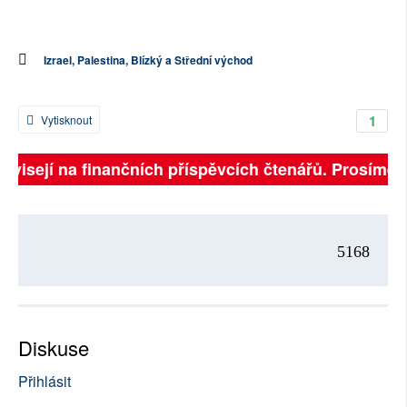
Izrael, Palestina, Blízký a Střední východ
1
Vytisknout
závisejí na finančních příspěvcích čtenářů. Prosíme, p
5168
Diskuse
Přihlásit