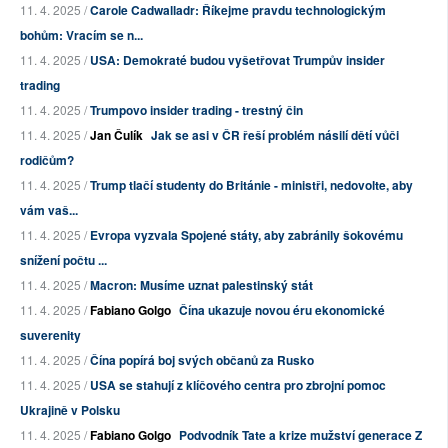
11. 4. 2025 /
Carole Cadwalladr: Říkejme pravdu technologickým
bohům: Vracím se n...
11. 4. 2025 /
USA: Demokraté budou vyšetřovat Trumpův insider
trading
11. 4. 2025 /
Trumpovo insider trading - trestný čin
11. 4. 2025 /
Jan Čulík
Jak se asi v ČR řeší problém násilí dětí vůči
rodičům?
11. 4. 2025 /
Trump tlačí studenty do Británie - ministři, nedovolte, aby
vám vaš...
11. 4. 2025 /
Evropa vyzvala Spojené státy, aby zabránily šokovému
snížení počtu ...
11. 4. 2025 /
Macron: Musíme uznat palestinský stát
11. 4. 2025 /
Fabiano Golgo
Čína ukazuje novou éru ekonomické
suverenity
11. 4. 2025 /
Čína popírá boj svých občanů za Rusko
11. 4. 2025 /
USA se stahují z klíčového centra pro zbrojní pomoc
Ukrajině v Polsku
11. 4. 2025 /
Fabiano Golgo
Podvodník Tate a krize mužství generace Z