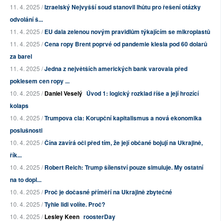
11. 4. 2025 /
Izraelský Nejvyšší soud stanovil lhůtu pro řešení otázky
odvolání š...
11. 4. 2025 /
EU dala zelenou novým pravidlům týkajícím se mikroplastů
11. 4. 2025 /
Cena ropy Brent poprvé od pandemie klesla pod 60 dolarů
za barel
11. 4. 2025 /
Jedna z největších amerických bank varovala před
poklesem cen ropy ...
10. 4. 2025 /
Daniel Veselý
Úvod 1: logický rozklad říše a její hrozící
kolaps
10. 4. 2025 /
Trumpova cla: Korupční kapitalismus a nová ekonomika
poslušnosti
10. 4. 2025 /
Čína zavírá oči před tím, že její občané bojují na Ukrajině,
řík...
10. 4. 2025 /
Robert Reich: Trump šílenství pouze simuluje. My ostatní
na to dopl...
10. 4. 2025 /
Proč je dočasné příměří na Ukrajině zbytečné
10. 4. 2025 /
Tyhle lidi volíte. Proč?
10. 4. 2025 /
Lesley Keen
roosterDay