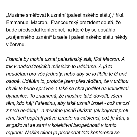
SOCIÁLNÍ SÍTĚ
„Musíme směřovat k uznání (palestinského státu),“ říká
RUBRIKY
Emmanuel Macron. Francouzský prezident doufá, že
bude předsedat konferenci, na které by se dosáhlo
PLNÁ VERZE STRÁNEK
„vzájemného uznání“ Izraele i palestinského státu někdy
v červnu.
Francie by mohla uznat palestinský stát, říká Macron. A
tak v nadcházejících měsících to uděláme. A já to
neudělám pro věc jednoty, nebo aby se to líbilo té či oné
osobě. Udělám to, protože jsem přesvědčen, že v určitou
chvíli to bude správně a také se chci podílet na kolektivní
dynamice. To znamená, že musíme také dovolit, všem
těm, kdo hájí Palestinu, aby také uznali Izrael - což mnozí
z nich nedělají - a musíme jasně ukázat, jak bojovat proti
těm, kteří popírají právo Izraele na existenci, což je Írán, a
angažovat se sami v kolektivní bezpečnosti v tomto
regionu. Naším cílem je předsedat této konferenci se