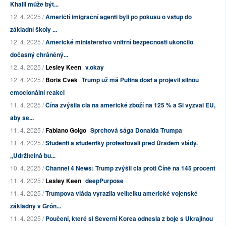
Khalil může být...
12. 4. 2025 /
Američtí imigrační agenti byli po pokusu o vstup do
základní školy ...
12. 4. 2025 /
Americké ministerstvo vnitřní bezpečnosti ukončilo
dočasný chráněný...
12. 4. 2025 /
Lesley Keen
v.okay
12. 4. 2025 /
Boris Cvek
Trump už má Putina dost a projevil silnou
emocionální reakci
11. 4. 2025 /
Čína zvýšila cla na americké zboží na 125 % a Si vyzval EU,
aby se...
11. 4. 2025 /
Fabiano Golgo
Sprchová sága Donalda Trumpa
11. 4. 2025 /
Studenti a studentky protestovali před Úřadem vlády.
„Udržitelná bu...
10. 4. 2025 /
Channel 4 News: Trump zvýšil cla proti Číně na 145 procent
11. 4. 2025 /
Lesley Keen
deepPurpose
11. 4. 2025 /
Trumpova vláda vyrazila velitelku americké vojenské
základny v Grón...
11. 4. 2025 /
Poučení, které si Severní Korea odnesla z boje s Ukrajinou