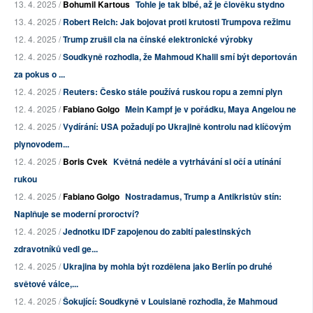
13. 4. 2025 /
Bohumil Kartous
Tohle je tak blbé, až je člověku stydno
13. 4. 2025 /
Robert Reich: Jak bojovat proti krutosti Trumpova režimu
12. 4. 2025 /
Trump zrušil cla na čínské elektronické výrobky
12. 4. 2025 /
Soudkyně rozhodla, že Mahmoud Khalil smí být deportován
za pokus o ...
12. 4. 2025 /
Reuters: Česko stále používá ruskou ropu a zemní plyn
12. 4. 2025 /
Fabiano Golgo
Mein Kampf je v pořádku, Maya Angelou ne
12. 4. 2025 /
Vydírání: USA požadují po Ukrajině kontrolu nad klíčovým
plynovodem...
12. 4. 2025 /
Boris Cvek
Květná neděle a vytrhávání si očí a utínání
rukou
12. 4. 2025 /
Fabiano Golgo
Nostradamus, Trump a Antikristův stín:
Naplňuje se moderní proroctví?
12. 4. 2025 /
Jednotku IDF zapojenou do zabití palestinských
zdravotníků vedl ge...
12. 4. 2025 /
Ukrajina by mohla být rozdělena jako Berlín po druhé
světové válce,...
12. 4. 2025 /
Šokující: Soudkyně v Louisianě rozhodla, že Mahmoud