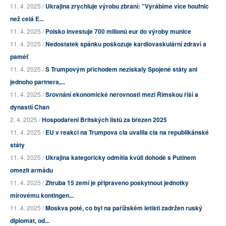
11. 4. 2025 /
Ukrajina zrychluje výrobu zbraní: "Vyrábíme více houfnic
než celá E...
11. 4. 2025 /
Polsko investuje 700 milionů eur do výroby munice
11. 4. 2025 /
Nedostatek spánku poškozuje kardiovaskulární zdraví a
paměť
11. 4. 2025 /
S Trumpovým příchodem nezískaly Spojené státy ani
jednoho partnera,...
11. 4. 2025 /
Srovnání ekonomické nerovnosti mezi Římskou říší a
dynastií Chan
2. 4. 2025 /
Hospodaření Britských listů za březen 2025
11. 4. 2025 /
EU v reakci na Trumpova cla uvalila cla na republikánské
státy
11. 4. 2025 /
Ukrajina kategoricky odmítla kvůli dohodě s Putinem
omezit armádu
11. 4. 2025 /
Zhruba 15 zemí je připraveno poskytnout jednotky
mírovému kontingen...
11. 4. 2025 /
Moskva poté, co byl na pařížském letišti zadržen ruský
diplomat, od...