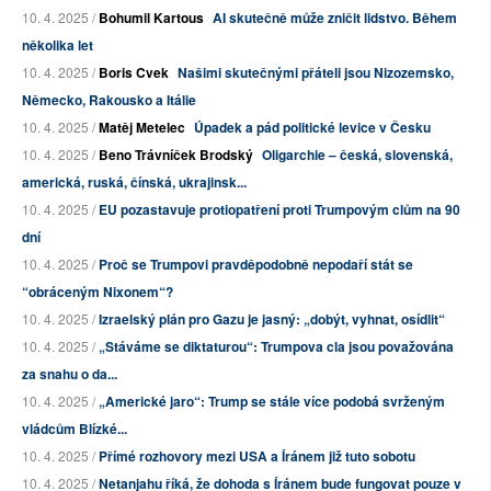
10. 4. 2025 /
Bohumil Kartous
AI skutečně může zničit lidstvo. Během
několika let
10. 4. 2025 /
Boris Cvek
Našimi skutečnými přáteli jsou Nizozemsko,
Německo, Rakousko a Itálie
10. 4. 2025 /
Matěj Metelec
Úpadek a pád politické levice v Česku
10. 4. 2025 /
Beno Trávníček Brodský
Oligarchie – česká, slovenská,
americká, ruská, čínská, ukrajinsk...
10. 4. 2025 /
EU pozastavuje protiopatření proti Trumpovým clům na 90
dní
10. 4. 2025 /
Proč se Trumpovi pravděpodobně nepodaří stát se
“obráceným Nixonem“?
10. 4. 2025 /
Izraelský plán pro Gazu je jasný: „dobýt, vyhnat, osídlit“
10. 4. 2025 /
„Stáváme se diktaturou“: Trumpova cla jsou považována
za snahu o da...
10. 4. 2025 /
„Americké jaro“: Trump se stále více podobá svrženým
vládcům Blízké...
10. 4. 2025 /
Přímé rozhovory mezi USA a Íránem již tuto sobotu
10. 4. 2025 /
Netanjahu říká, že dohoda s Íránem bude fungovat pouze v