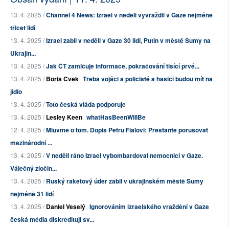
13. 4. 2025 /
Channel 4 News: Izrael v neděli vyvraždil v Gaze nejméně
třicet lidí
13. 4. 2025 /
Izrael zabil v neděli v Gaze 30 lidí, Putin v městě Sumy na
Ukrajin...
13. 4. 2025 /
Jak ČT zamlčuje informace, pokračování tisící prvé...
13. 4. 2025 /
Boris Cvek
Třeba vojáci a policisté a hasiči budou mít na
jídlo
13. 4. 2025 /
Toto česká vláda podporuje
13. 4. 2025 /
Lesley Keen
whatHasBeenWillBe
12. 4. 2025 /
Mluvme o tom. Dopis Petru Fialovi: Přestaňte porušovat
mezinárodní ...
13. 4. 2025 /
V neděli ráno Izrael vybombardoval nemocnici v Gaze.
Válečný zločin...
13. 4. 2025 /
Ruský raketový úder zabil v ukrajinském městě Sumy
nejméně 31 lidí
13. 4. 2025 /
Daniel Veselý
Ignorováním izraelského vraždění v Gaze
česká média diskreditují sv...