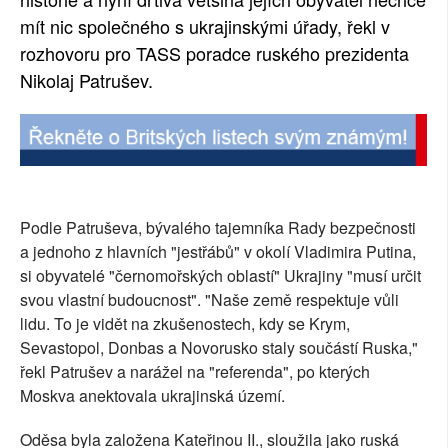
mít nic společného s ukrajinskými úřady, řekl v
SOCIÁLNÍ SÍTĚ
rozhovoru pro TASS poradce ruského prezidenta
RUBRIKY
Nikolaj Patrušev.
PLNÁ VERZE STRÁNEK
Podle Patruševa, bývalého tajemníka Rady bezpečnosti
a jednoho z hlavních "jestřábů" v okolí Vladimira Putina,
si obyvatelé "černomořských oblastí" Ukrajiny "musí určit
svou vlastní budoucnost". "Naše země respektuje vůli
lidu. To je vidět na zkušenostech, kdy se Krym,
Sevastopol, Donbas a Novorusko staly součástí Ruska,"
řekl Patrušev a narážel na "referenda", po kterých
Moskva anektovala ukrajinská území.
Oděsa byla založena Kateřinou II., sloužila jako ruská