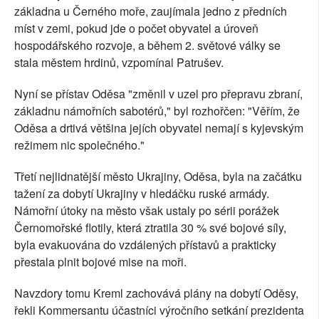
základna u Černého moře, zaujímala jedno z předních
míst v zemi, pokud jde o počet obyvatel a úroveň
hospodářského rozvoje, a během 2. světové války se
stala městem hrdinů, vzpomínal Patrušev.
Nyní se přístav Oděsa "změnil v uzel pro přepravu zbraní,
základnu námořních sabotérů," byl rozhořčen: "Věřím, že
Oděsa a drtivá většina jejích obyvatel nemají s kyjevským
režimem nic společného."
Třetí nejlidnatější město Ukrajiny, Oděsa, byla na začátku
tažení za dobytí Ukrajiny v hledáčku ruské armády.
Námořní útoky na město však ustaly po sérii porážek
Černomořské flotily, která ztratila 30 % své bojové síly,
byla evakuována do vzdálených přístavů a prakticky
přestala plnit bojové mise na moři.
Navzdory tomu Kreml zachovává plány na dobytí Oděsy,
řekli Kommersantu účastníci výročního setkání prezidenta