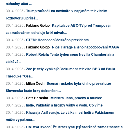
náhodný účet ...
30. 4. 2025 /
Trump zaútočil na novináře v napjatém televizním
rozhovoru u přílež...
30. 4. 2025 /
Fabiano Golgo
Kapitulace ABC-TV před Trumpovým
zastrašováním odhaluje krizi odvah...
30. 4. 2025 /
STEM: Hodnocení českého prezidenta
30. 4. 2025 /
Fabiano Golgo
Nigel Farage a jeho napodobování MAGA
30. 4. 2025 /
Robert Reich: Tento týden cenu Nevilla Chamberlaina
získává...
30. 4. 2025 /
Zde je celý vynikající dokument televize BBC od Paula
Therouxe "Osa...
30. 4. 2025 /
Milan Čech
Scénář ruského hybridního převratu ze
Slovenska bude brzy dokončen ...
30. 4. 2025 /
Petr Haraším
Ministra Jana, prachy a munice
30. 4. 2025 /
Indie, Pákistán a hrozby války o vodu: Co víme
30. 4. 2025 /
Khawaja Asif varuje, že válka mezi Indií a Pákistánem
může vypuknou...
30. 4. 2025 /
UNRWA svědčí, že Izrael týral její zadržené zaměstnance a