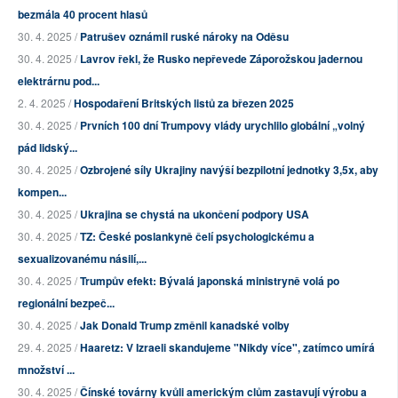
bezmála 40 procent hlasů
30. 4. 2025 /
Patrušev oznámil ruské nároky na Oděsu
30. 4. 2025 /
Lavrov řekl, že Rusko nepřevede Záporožskou jadernou
elektrárnu pod...
2. 4. 2025 /
Hospodaření Britských listů za březen 2025
30. 4. 2025 /
Prvních 100 dní Trumpovy vlády urychlilo globální „volný
pád lidský...
30. 4. 2025 /
Ozbrojené síly Ukrajiny navýší bezpilotní jednotky 3,5x, aby
kompen...
30. 4. 2025 /
Ukrajina se chystá na ukončení podpory USA
30. 4. 2025 /
TZ: České poslankyně čelí psychologickému a
sexualizovanému násilí,...
30. 4. 2025 /
Trumpův efekt: Bývalá japonská ministryně volá po
regionální bezpeč...
30. 4. 2025 /
Jak Donald Trump změnil kanadské volby
29. 4. 2025 /
Haaretz: V Izraeli skandujeme "Nikdy více", zatímco umírá
množství ...
30. 4. 2025 /
Čínské továrny kvůli americkým clům zastavují výrobu a