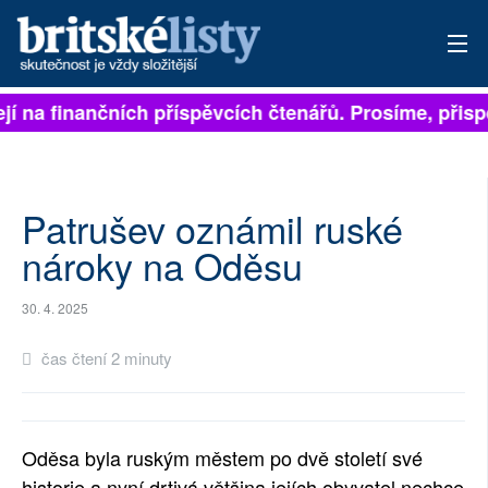
jí na finančních příspěvcích čtenářů. Prosíme, přispě
PŘIHLÁSIT
AKTUÁLNÍ VYDÁNÍ
ARCHIV
Patrušev oznámil ruské
nároky na Oděsu
ROZHOVORY
30. 4. 2025
TÉMATA
čas čtení 2 minuty
NEJČTENĚJŠÍ ZA 7 DNÍ
AUTOŘI
Oděsa byla ruským městem po dvě století své
PŘÍSPĚVKY NA PROVOZ
historie a nyní drtivá většina jejích obyvatel nechce