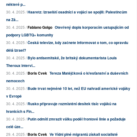
některé p...
30. 4. 2025 /
Haaretz: Izraelští osadníci a vojáci se spojili: Palestincům
na Zá...
30. 4. 2025 /
Fabiano Golgo
Otevřený dopis korporacím ustupujícím od
podpory LGBTQ+ komunity
30. 4. 2025 /
Česká televize, kdy začnete informovat o tom, co opravdu
dělá Izrael?
30. 4. 2025 /
Bylo antisemitské, že britský dokumentarista Louis
Theroux intervi...
30. 4. 2025 /
Boris Cvek
Tereza Matějčková o křesťanství a duševních
nemocech
30. 4. 2025 /
Bude trvat nejméně 10 let, než EU nahradí americké vojáky
v Evropě
30. 4. 2025 /
Rusko připravuje rozmístění desítek tisíc vojáků na
hranicích s Fin...
30. 4. 2025 /
Putin odmítl zmrazit válku podél frontové linie a požaduje
celé úze...
29. 4. 2025 /
Boris Cvek
Ve Vídni plné migrantů získali socialisté