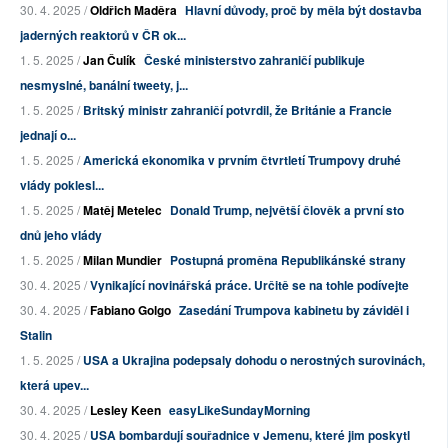
30. 4. 2025 /
Oldřich Maděra
Hlavní důvody, proč by měla být dostavba
jaderných reaktorů v ČR ok...
1. 5. 2025 /
Jan Čulík
České ministerstvo zahraničí publikuje
nesmyslné, banální tweety, j...
1. 5. 2025 /
Britský ministr zahraničí potvrdil, že Británie a Francie
jednají o...
1. 5. 2025 /
Americká ekonomika v prvním čtvrtletí Trumpovy druhé
vlády poklesl...
1. 5. 2025 /
Matěj Metelec
Donald Trump, největší člověk a první sto
dnů jeho vlády
1. 5. 2025 /
Milan Mundier
Postupná proměna Republikánské strany
30. 4. 2025 /
Vynikající novinářská práce. Určitě se na tohle podívejte
30. 4. 2025 /
Fabiano Golgo
Zasedání Trumpova kabinetu by záviděl i
Stalin
1. 5. 2025 /
USA a Ukrajina podepsaly dohodu o nerostných surovinách,
která upev...
30. 4. 2025 /
Lesley Keen
easyLikeSundayMorning
30. 4. 2025 /
USA bombardují souřadnice v Jemenu, které jim poskytl