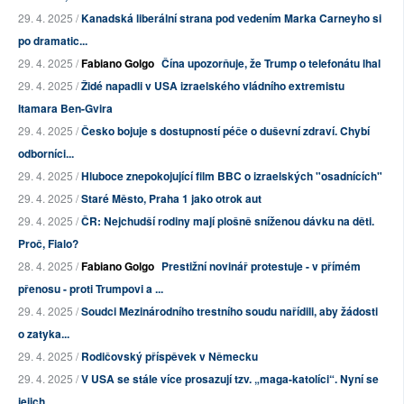
29. 4. 2025 /
Kanadská liberální strana pod vedením Marka Carneyho si
po dramatic...
29. 4. 2025 /
Fabiano Golgo
Čína upozorňuje, že Trump o telefonátu lhal
29. 4. 2025 /
Židé napadli v USA izraelského vládního extremistu
Itamara Ben-Gvira
29. 4. 2025 /
Česko bojuje s dostupností péče o duševní zdraví. Chybí
odborníci...
29. 4. 2025 /
Hluboce znepokojující film BBC o izraelských "osadnících"
29. 4. 2025 /
Staré Město, Praha 1 jako otrok aut
29. 4. 2025 /
ČR: Nejchudší rodiny mají plošně sníženou dávku na děti.
Proč, Fialo?
28. 4. 2025 /
Fabiano Golgo
Prestižní novinář protestuje - v přímém
přenosu - proti Trumpovi a ...
29. 4. 2025 /
Soudci Mezinárodního trestního soudu nařídili, aby žádosti
o zatyka...
29. 4. 2025 /
Rodičovský příspěvek v Německu
29. 4. 2025 /
V USA se stále více prosazují tzv. „maga-katolíci“. Nyní se
jejich...