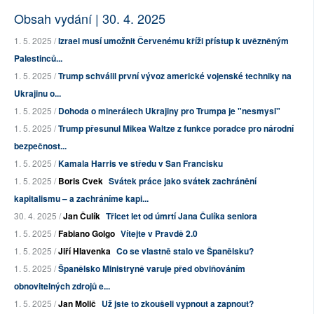
Obsah vydání | 30. 4. 2025
1. 5. 2025 /
Izrael musí umožnit Červenému kříži přístup k uvězněným
Palestinců...
1. 5. 2025 /
Trump schválil první vývoz americké vojenské techniky na
Ukrajinu o...
1. 5. 2025 /
Dohoda o minerálech Ukrajiny pro Trumpa je "nesmysl"
1. 5. 2025 /
Trump přesunul Mikea Waltze z funkce poradce pro národní
bezpečnost...
1. 5. 2025 /
Kamala Harris ve středu v San Francisku
1. 5. 2025 /
Boris Cvek
Svátek práce jako svátek zachránění
kapitalismu – a zachráníme kapi...
30. 4. 2025 /
Jan Čulík
Třicet let od úmrtí Jana Čulíka seniora
1. 5. 2025 /
Fabiano Golgo
Vítejte v Pravdě 2.0
1. 5. 2025 /
Jiří Hlavenka
Co se vlastně stalo ve Španělsku?
1. 5. 2025 /
Španělsko Ministryně varuje před obviňováním
obnovitelných zdrojů e...
1. 5. 2025 /
Jan Molič
Už jste to zkoušeli vypnout a zapnout?