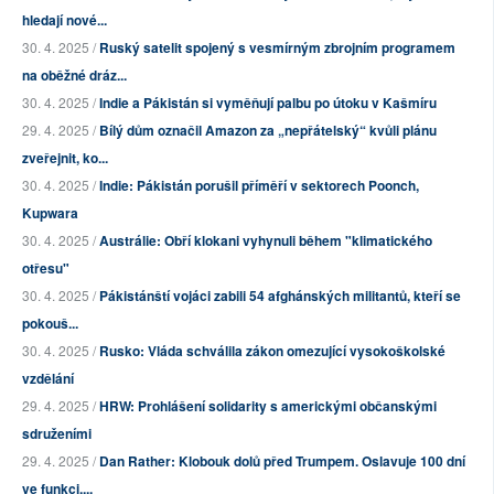
hledají nové...
30. 4. 2025 /
Ruský satelit spojený s vesmírným zbrojním programem
na oběžné dráz...
30. 4. 2025 /
Indie a Pákistán si vyměňují palbu po útoku v Kašmíru
29. 4. 2025 /
Bílý dům označil Amazon za „nepřátelský“ kvůli plánu
zveřejnit, ko...
30. 4. 2025 /
Indie: Pákistán porušil příměří v sektorech Poonch,
Kupwara
30. 4. 2025 /
Austrálie: Obří klokani vyhynuli během "klimatického
otřesu"
30. 4. 2025 /
Pákistánští vojáci zabili 54 afghánských militantů, kteří se
pokouš...
30. 4. 2025 /
Rusko: Vláda schválila zákon omezující vysokoškolské
vzdělání
29. 4. 2025 /
HRW: Prohlášení solidarity s americkými občanskými
sdruženími
29. 4. 2025 /
Dan Rather: Klobouk dolů před Trumpem. Oslavuje 100 dní
ve funkci,...