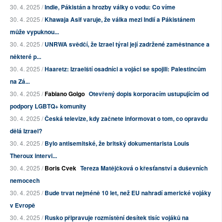
30. 4. 2025 /
Indie, Pákistán a hrozby války o vodu: Co víme
30. 4. 2025 /
Khawaja Asif varuje, že válka mezi Indií a Pákistánem
může vypuknou...
30. 4. 2025 /
UNRWA svědčí, že Izrael týral její zadržené zaměstnance a
některé p...
30. 4. 2025 /
Haaretz: Izraelští osadníci a vojáci se spojili: Palestincům
na Zá...
30. 4. 2025 /
Fabiano Golgo
Otevřený dopis korporacím ustupujícím od
podpory LGBTQ+ komunity
30. 4. 2025 /
Česká televize, kdy začnete informovat o tom, co opravdu
dělá Izrael?
30. 4. 2025 /
Bylo antisemitské, že britský dokumentarista Louis
Theroux intervi...
30. 4. 2025 /
Boris Cvek
Tereza Matějčková o křesťanství a duševních
nemocech
30. 4. 2025 /
Bude trvat nejméně 10 let, než EU nahradí americké vojáky
v Evropě
30. 4. 2025 /
Rusko připravuje rozmístění desítek tisíc vojáků na