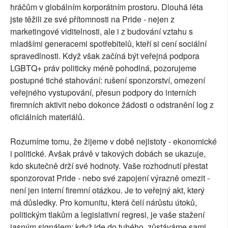
hráčům v globálním korporátním prostoru. Dlouhá léta
jste těžili ze své přítomnosti na Pride - nejen z
marketingové viditelnosti, ale i z budování vztahu s
mladšími generacemi spotřebitelů, kteří si cení sociální
spravedlnosti. Když však začíná být veřejná podpora
LGBTQ+ práv politicky méně pohodlná, pozorujeme
postupné tiché stahování: rušení sponzorství, omezení
veřejného vystupování, přesun podpory do interních
firemních aktivit nebo dokonce žádosti o odstranění log z
oficiálních materiálů.
Rozumíme tomu, že žijeme v době nejistoty - ekonomické
i politické. Avšak právě v takových dobách se ukazuje,
kdo skutečně drží své hodnoty. Vaše rozhodnutí přestat
sponzorovat Pride - nebo své zapojení výrazně omezit -
není jen interní firemní otázkou. Je to veřejný akt, který
má důsledky. Pro komunitu, která čelí nárůstu útoků,
politickým tlakům a legislativní regresi, je vaše stažení
jasným signálem: když jde do tuhého, zůstáváme sami.