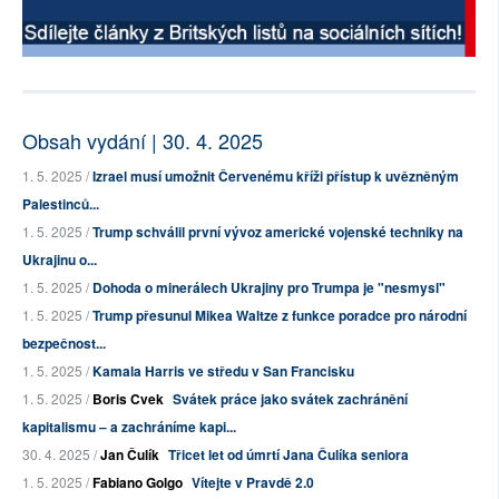
Obsah vydání | 30. 4. 2025
1. 5. 2025 /
Izrael musí umožnit Červenému kříži přístup k uvězněným
Palestinců...
1. 5. 2025 /
Trump schválil první vývoz americké vojenské techniky na
Ukrajinu o...
1. 5. 2025 /
Dohoda o minerálech Ukrajiny pro Trumpa je "nesmysl"
1. 5. 2025 /
Trump přesunul Mikea Waltze z funkce poradce pro národní
bezpečnost...
1. 5. 2025 /
Kamala Harris ve středu v San Francisku
1. 5. 2025 /
Boris Cvek
Svátek práce jako svátek zachránění
kapitalismu – a zachráníme kapi...
30. 4. 2025 /
Jan Čulík
Třicet let od úmrtí Jana Čulíka seniora
1. 5. 2025 /
Fabiano Golgo
Vítejte v Pravdě 2.0