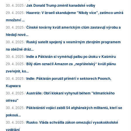
30. 4. 2025 /
Jak Donald Trump změnil kanadské volby
29. 4. 2025 /
Haaretz: V Izraeli skandujeme "Nikdy více", zatímco umírá
množství ...
30. 4. 2025 /
Čínské továrny kvůli americkým clům zastavují výrobu a
hledají nové...
30. 4. 2025 /
Ruský satelit spojený s vesmírným zbrojním programem
na oběžné dráz...
30. 4. 2025 /
Indie a Pákistán si vyměňují palbu po útoku v Kašmíru
29. 4. 2025 /
Bílý dům označil Amazon za „nepřátelský“ kvůli plánu
zveřejnit, ko...
30. 4. 2025 /
Indie: Pákistán porušil příměří v sektorech Poonch,
Kupwara
30. 4. 2025 /
Austrálie: Obří klokani vyhynuli během "klimatického
otřesu"
30. 4. 2025 /
Pákistánští vojáci zabili 54 afghánských militantů, kteří se
pokouš...
30. 4. 2025 /
Rusko: Vláda schválila zákon omezující vysokoškolské
vzdělání