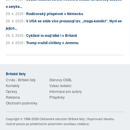
o zatyka...
29. 4. 2025 /
Rodičovský příspěvek v Německu
29. 4. 2025 /
V USA se stále více prosazují tzv. „maga-katolíci“. Nyní se
jejich...
29. 4. 2025 /
Cyklisté to mají blbé i v Británii
29. 4. 2025 /
Trump vraždí civilisty v Jemenu
Britské listy
O nás - Britské listy
Stanovy OSBL
Kontakty
Vzkaz redakci
Opravy
Informace pro autory
Reklama
Příspěvky
Obchodní podmínky
Copyright © 1996-2026
Občanské sdružení Britské listy
| Kopírování obsahu
možné pouze po předchozím písemném souhlasu redakce.