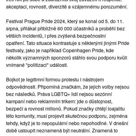
akceptaci, rovnosti, diverzitě a vzájemnému porozumění.
Festival Prague Pride 2024, který se konal od 5. do 11.
srpna, přilákal přibližně 60 000 účastníků a proběhl bez
větších incidentů, i přes zvýšená bezpečnostní
opatření. Tato situace kontrastuje s některými jinými Pride
festivaly, jako je například Copenhagen Pride, kde
několik významných sponzorů stáhlo svou podporu kvůli
vnímané "politizaci" události.
Bojkot je legitimní formou protestu i nástrojem
odpovědnosti. Připomíná značkám, že jejich volby nejsou
bez následků. Práva LGBTQ+ lidí nejsou sezónní
kampaní nebo reklamním trikem: jde o důstojnost,
bezpečí a rovnost milionů. Pokud značky chtějí loajalitu
této komunity, musí projevit skutečnou podporu, zejména
tehdy, když je to nepopulární nebo nepohodlné. V dnešní
době ustoupit neznamená být neutrální. Znamená to