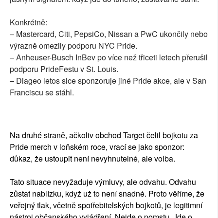
Konkrétně:
– Mastercard, Citi, PepsiCo, Nissan a PwC ukončily nebo
výrazně omezily podporu NYC Pride.
– Anheuser-Busch InBev po více než třiceti letech přerušil
podporu PrideFestu v St. Louis.
– Diageo letos sice sponzoruje jiné Pride akce, ale v San
Franciscu se stáhl.
Na druhé straně, ačkoliv obchod Target čelil bojkotu za
Pride merch v loňském roce, vrací se jako sponzor:
důkaz, že ustoupit není nevyhnutelné, ale volba.
Tato situace nevyžaduje výmluvy, ale odvahu. Odvahu
zůstat nablízku, když už to není snadné. Proto věříme, že
veřejný tlak, včetně spotřebitelských bojkotů, je legitimní
nástroj občanského vyjádření. Nejde o pomstu. Jde o