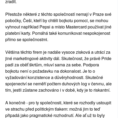
zradit.
Přestože některé z těchto společností nemají v Praze své
pobočky, Češi, kteří by chtěli bojkotu pomoci, se mohou
vyhnout například Pepsi a místo Mastercard používat jiné
platební karty. Pomáhá také komunikovat nespokojenost
přímo se společnostmi.
Většina těchto firem je nadále vysoce zisková a utrácí za
jiné marketingové aktivity dál. Skutečnost, že právě Pride
padl za oběť škrtům, mluví sama za sebe. Podpora
bojkotu není o požadavku na dokonalost. Je to o
vyžadování konzistence a důvěryhodnosti. Skutečné
spojenectví se neměří počtem duhových log v červnu, ale
tím, jestli zůstane zachováno i v době, kdy je to riskantní.
A konečně - pro ty společnosti, které se rozhodly ustoupit
ve strachu před politickým tlakem: možná jim to teď
připadá jako pragmatické rozhodnutí. Ale ať už to byly