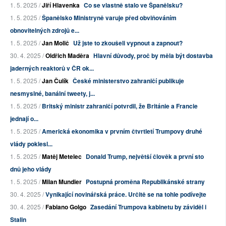
1. 5. 2025 /
Jiří Hlavenka
Co se vlastně stalo ve Španělsku?
1. 5. 2025 /
Španělsko Ministryně varuje před obviňováním
obnovitelných zdrojů e...
1. 5. 2025 /
Jan Molič
Už jste to zkoušeli vypnout a zapnout?
30. 4. 2025 /
Oldřich Maděra
Hlavní důvody, proč by měla být dostavba
jaderných reaktorů v ČR ok...
1. 5. 2025 /
Jan Čulík
České ministerstvo zahraničí publikuje
nesmyslné, banální tweety, j...
1. 5. 2025 /
Britský ministr zahraničí potvrdil, že Británie a Francie
jednají o...
1. 5. 2025 /
Americká ekonomika v prvním čtvrtletí Trumpovy druhé
vlády poklesl...
1. 5. 2025 /
Matěj Metelec
Donald Trump, největší člověk a první sto
dnů jeho vlády
1. 5. 2025 /
Milan Mundier
Postupná proměna Republikánské strany
30. 4. 2025 /
Vynikající novinářská práce. Určitě se na tohle podívejte
30. 4. 2025 /
Fabiano Golgo
Zasedání Trumpova kabinetu by záviděl i
Stalin