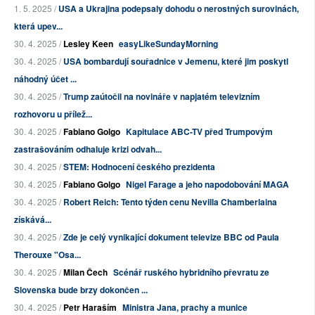
1. 5. 2025 /
USA a Ukrajina podepsaly dohodu o nerostných surovinách,
která upev...
30. 4. 2025 /
Lesley Keen
easyLikeSundayMorning
30. 4. 2025 /
USA bombardují souřadnice v Jemenu, které jim poskytl
náhodný účet ...
30. 4. 2025 /
Trump zaútočil na novináře v napjatém televizním
rozhovoru u přílež...
30. 4. 2025 /
Fabiano Golgo
Kapitulace ABC-TV před Trumpovým
zastrašováním odhaluje krizi odvah...
30. 4. 2025 /
STEM: Hodnocení českého prezidenta
30. 4. 2025 /
Fabiano Golgo
Nigel Farage a jeho napodobování MAGA
30. 4. 2025 /
Robert Reich: Tento týden cenu Nevilla Chamberlaina
získává...
30. 4. 2025 /
Zde je celý vynikající dokument televize BBC od Paula
Therouxe "Osa...
30. 4. 2025 /
Milan Čech
Scénář ruského hybridního převratu ze
Slovenska bude brzy dokončen ...
30. 4. 2025 /
Petr Haraším
Ministra Jana, prachy a munice