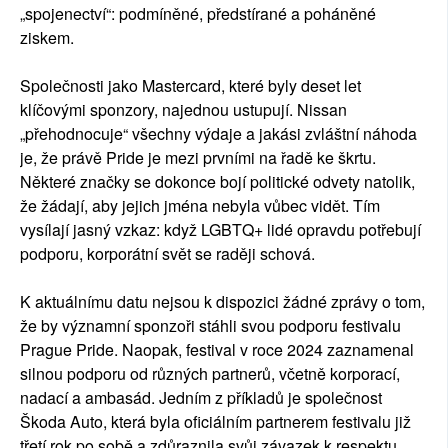
„spojenectví“: podmíněné, předstírané a poháněné
ziskem.
Společnosti jako Mastercard, které byly deset let
klíčovými sponzory, najednou ustupují. Nissan
„přehodnocuje“ všechny výdaje a jakási zvláštní náhoda
je, že právě Pride je mezi prvními na řadě ke škrtu.
Některé značky se dokonce bojí politické odvety natolik,
že žádají, aby jejich jména nebyla vůbec vidět. Tím
vysílají jasný vzkaz: když LGBTQ+ lidé opravdu potřebují
podporu, korporátní svět se raději schová.
K aktuálnímu datu nejsou k dispozici žádné zprávy o tom,
že by významní sponzoři stáhli svou podporu festivalu
Prague Pride. Naopak, festival v roce 2024 zaznamenal
silnou podporu od různých partnerů, včetně korporací,
nadací a ambasád. Jedním z příkladů je společnost
Škoda Auto, která byla oficiálním partnerem festivalu již
třetí rok po sobě a zdůraznila svůj závazek k respektu,