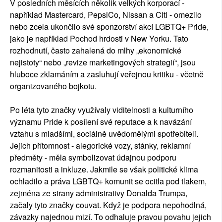
V posledních měsících několik velkých korporací -
například Mastercard, PepsiCo, Nissan a Citi - omezilo
nebo zcela ukončilo své sponzorství akcí LGBTQ+ Pride,
jako je například Pochod hrdosti v New Yorku. Tato
rozhodnutí, často zahalená do mlhy „ekonomické
nejistoty“ nebo „revize marketingových strategií“, jsou
hluboce zklamáním a zasluhují veřejnou kritiku - včetně
organizovaného bojkotu.
Po léta tyto značky využívaly viditelnosti a kulturního
významu Pride k posílení své reputace a k navázání
vztahu s mladšími, sociálně uvědomělými spotřebiteli.
Jejich přítomnost - alegorické vozy, stánky, reklamní
předměty - měla symbolizovat údajnou podporu
rozmanitosti a inkluze. Jakmile se však politické klima
ochladilo a práva LGBTQ+ komunit se ocitla pod tlakem,
zejména ze strany administrativy Donalda Trumpa,
začaly tyto značky couvat. Když je podpora nepohodlná,
závazky najednou mizí. To odhaluje pravou povahu jejich