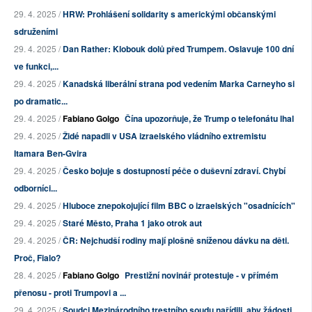
29. 4. 2025 /
HRW: Prohlášení solidarity s americkými občanskými
sdruženími
29. 4. 2025 /
Dan Rather: Klobouk dolů před Trumpem. Oslavuje 100 dní
ve funkci,...
29. 4. 2025 /
Kanadská liberální strana pod vedením Marka Carneyho si
po dramatic...
29. 4. 2025 /
Fabiano Golgo
Čína upozorňuje, že Trump o telefonátu lhal
29. 4. 2025 /
Židé napadli v USA izraelského vládního extremistu
Itamara Ben-Gvira
29. 4. 2025 /
Česko bojuje s dostupností péče o duševní zdraví. Chybí
odborníci...
29. 4. 2025 /
Hluboce znepokojující film BBC o izraelských "osadnících"
29. 4. 2025 /
Staré Město, Praha 1 jako otrok aut
29. 4. 2025 /
ČR: Nejchudší rodiny mají plošně sníženou dávku na děti.
Proč, Fialo?
28. 4. 2025 /
Fabiano Golgo
Prestižní novinář protestuje - v přímém
přenosu - proti Trumpovi a ...
29. 4. 2025 /
Soudci Mezinárodního trestního soudu nařídili, aby žádosti