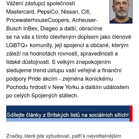
Vážení zástupci společností
SOCIÁLNÍ SÍTĚ
Mastercard, PepsiCo, Nissan, Citi,
PricewaterhouseCoopers, Anheuser-
RUBRIKY
Busch InBev, Diageo a další, obracíme
se na vás s tímto otevřeným dopisem jako členové
PLNÁ VERZE STRÁNEK
LGBTQ+ komunity, její spojenci a občané, kterým
záleží na hodnotách rovnosti, spravedlnosti a
lidské důstojnosti. S velkým znepokojením
sledujeme trend ústupu vaší veřejné a finanční
podpory Pride akcím - zejména ikonickému
Pochodu hrdosti v New Yorku a dalším událostem
po celých Spojených státech.
Značky, které jste vybudovali, patří k nejviditelnějším