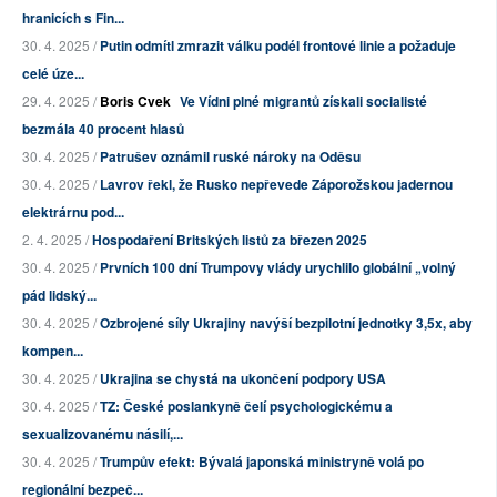
hranicích s Fin...
30. 4. 2025 /
Putin odmítl zmrazit válku podél frontové linie a požaduje
celé úze...
29. 4. 2025 /
Boris Cvek
Ve Vídni plné migrantů získali socialisté
bezmála 40 procent hlasů
30. 4. 2025 /
Patrušev oznámil ruské nároky na Oděsu
30. 4. 2025 /
Lavrov řekl, že Rusko nepřevede Záporožskou jadernou
elektrárnu pod...
2. 4. 2025 /
Hospodaření Britských listů za březen 2025
30. 4. 2025 /
Prvních 100 dní Trumpovy vlády urychlilo globální „volný
pád lidský...
30. 4. 2025 /
Ozbrojené síly Ukrajiny navýší bezpilotní jednotky 3,5x, aby
kompen...
30. 4. 2025 /
Ukrajina se chystá na ukončení podpory USA
30. 4. 2025 /
TZ: České poslankyně čelí psychologickému a
sexualizovanému násilí,...
30. 4. 2025 /
Trumpův efekt: Bývalá japonská ministryně volá po
regionální bezpeč...