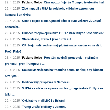
29. 4. 2025 /
Fabiano Golgo
Čína upozorňuje, že Trump o telefonátu lhal
29. 4. 2025 /
Židé napadli v USA izraelského vládního extremistu
Itamara Ben-Gvira
29. 4. 2025 /
Česko bojuje s dostupností péče o duševní zdraví. Chybí
odborníci...
29. 4. 2025 /
Hluboce znepokojující film BBC o izraelských "osadnících"
29. 4. 2025 /
Staré Město, Praha 1 jako otrok aut
29. 4. 2025 /
ČR: Nejchudší rodiny mají plošně sníženou dávku na děti.
Proč, Fialo?
28. 4. 2025 /
Fabiano Golgo
Prestižní novinář protestuje - v přímém
přenosu - proti Trumpovi a ...
29. 4. 2025 /
Soudci Mezinárodního trestního soudu nařídili, aby žádosti
o zatyka...
29. 4. 2025 /
Rodičovský příspěvek v Německu
29. 4. 2025 /
V USA se stále více prosazují tzv. „maga-katolíci“. Nyní se
jejich...
29. 4. 2025 /
Cyklisté to mají blbé i v Británii
29. 4. 2025 /
Trump vraždí civilisty v Jemenu