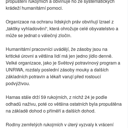
propuštění rukojmích a obviňuje ho ze systematických
krádeží humanitární pomoci.
Organizace na ochranu lidských práv obviňují Izrael z
„taktiky vyhladovění“, která ohrožuje celé obyvatelstvo a
může se jednat o válečný zločin.
Humanitární pracovníci uvádějí, že zásoby jsou na
kritické úrovni a většina lidí má jen jedno jídlo denně.
Velké organizace, jako je Světový potravinový program a
UNRWA, rozdaly poslední zásoby mouky a dalších
základních potravin a lékaři varují před rostoucí
podvýživou.
Hamas stále drží 59 rukojmích, z nichž 24 je podle
odhadů naživu, poté co většina ostatních byla propuštěna
na základě dohod o příměří a dalších dohod.
Rodiny zemřelých rukojmích v úterý vyzvaly k vrácení