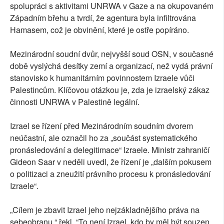
spolupráci s aktivitami UNRWA v Gaze a na okupovaném
Západním břehu a tvrdí, že agentura byla infiltrována
Hamasem, což je obvinění, které je ostře popíráno.
Mezinárodní soudní dvůr, nejvyšší soud OSN, v současné
době vyslýchá desítky zemí a organizací, než vydá právní
stanovisko k humanitárním povinnostem Izraele vůči
Palestincům. Klíčovou otázkou je, zda je izraelský zákaz
činnosti UNRWA v Palestině legální.
Izrael se řízení před Mezinárodním soudním dvorem
neúčastní, ale označil ho za „součást systematického
pronásledování a delegitimace“ Izraele. Ministr zahraničí
Gideon Saar v neděli uvedl, že řízení je „dalším pokusem
o politizaci a zneužití právního procesu k pronásledování
Izraele“.
„Cílem je zbavit Izrael jeho nejzákladnějšího práva na
sebeobranu,“ řekl. “To není Izrael, kdo by měl být souzen.