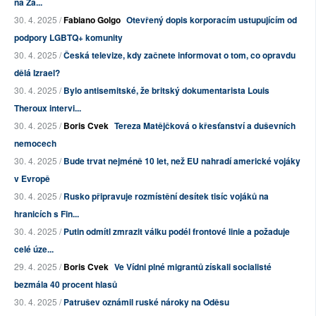
na Zá...
30. 4. 2025 /
Fabiano Golgo
Otevřený dopis korporacím ustupujícím od
podpory LGBTQ+ komunity
30. 4. 2025 /
Česká televize, kdy začnete informovat o tom, co opravdu
dělá Izrael?
30. 4. 2025 /
Bylo antisemitské, že britský dokumentarista Louis
Theroux intervi...
30. 4. 2025 /
Boris Cvek
Tereza Matějčková o křesťanství a duševních
nemocech
30. 4. 2025 /
Bude trvat nejméně 10 let, než EU nahradí americké vojáky
v Evropě
30. 4. 2025 /
Rusko připravuje rozmístění desítek tisíc vojáků na
hranicích s Fin...
30. 4. 2025 /
Putin odmítl zmrazit válku podél frontové linie a požaduje
celé úze...
29. 4. 2025 /
Boris Cvek
Ve Vídni plné migrantů získali socialisté
bezmála 40 procent hlasů
30. 4. 2025 /
Patrušev oznámil ruské nároky na Oděsu