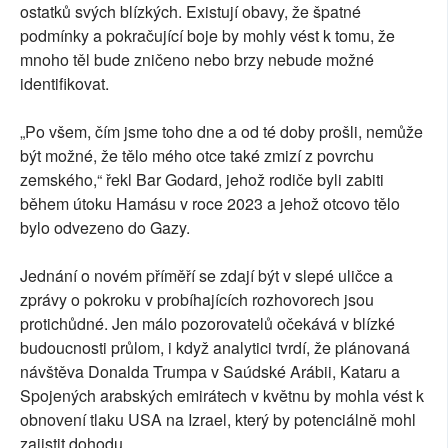
ostatků svých blízkých. Existují obavy, že špatné
podmínky a pokračující boje by mohly vést k tomu, že
mnoho těl bude zničeno nebo brzy nebude možné
identifikovat.
„Po všem, čím jsme toho dne a od té doby prošli, nemůže
být možné, že tělo mého otce také zmizí z povrchu
zemského,“ řekl Bar Godard, jehož rodiče byli zabiti
během útoku Hamásu v roce 2023 a jehož otcovo tělo
bylo odvezeno do Gazy.
Jednání o novém příměří se zdají být v slepé uličce a
zprávy o pokroku v probíhajících rozhovorech jsou
protichůdné. Jen málo pozorovatelů očekává v blízké
budoucnosti průlom, i když analytici tvrdí, že plánovaná
návštěva Donalda Trumpa v Saúdské Arábii, Kataru a
Spojených arabských emirátech v květnu by mohla vést k
obnovení tlaku USA na Izrael, který by potenciálně mohl
zajistit dohodu.