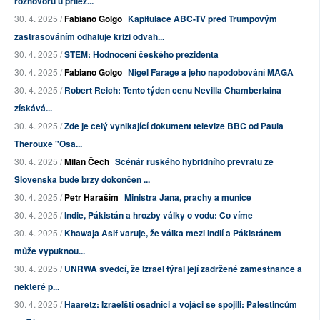
rozhovoru u přílež...
30. 4. 2025 /
Fabiano Golgo
Kapitulace ABC-TV před Trumpovým
zastrašováním odhaluje krizi odvah...
30. 4. 2025 /
STEM: Hodnocení českého prezidenta
30. 4. 2025 /
Fabiano Golgo
Nigel Farage a jeho napodobování MAGA
30. 4. 2025 /
Robert Reich: Tento týden cenu Nevilla Chamberlaina
získává...
30. 4. 2025 /
Zde je celý vynikající dokument televize BBC od Paula
Therouxe "Osa...
30. 4. 2025 /
Milan Čech
Scénář ruského hybridního převratu ze
Slovenska bude brzy dokončen ...
30. 4. 2025 /
Petr Haraším
Ministra Jana, prachy a munice
30. 4. 2025 /
Indie, Pákistán a hrozby války o vodu: Co víme
30. 4. 2025 /
Khawaja Asif varuje, že válka mezi Indií a Pákistánem
může vypuknou...
30. 4. 2025 /
UNRWA svědčí, že Izrael týral její zadržené zaměstnance a
některé p...
30. 4. 2025 /
Haaretz: Izraelští osadníci a vojáci se spojili: Palestincům