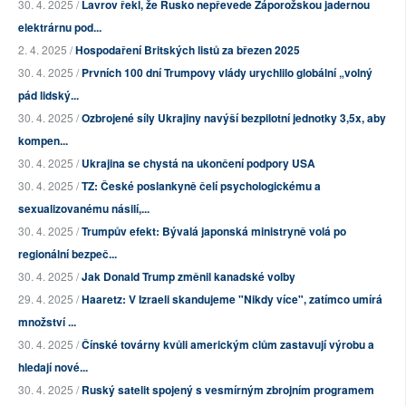
30. 4. 2025 /
Lavrov řekl, že Rusko nepřevede Záporožskou jadernou
elektrárnu pod...
2. 4. 2025 /
Hospodaření Britských listů za březen 2025
30. 4. 2025 /
Prvních 100 dní Trumpovy vlády urychlilo globální „volný
pád lidský...
30. 4. 2025 /
Ozbrojené síly Ukrajiny navýší bezpilotní jednotky 3,5x, aby
kompen...
30. 4. 2025 /
Ukrajina se chystá na ukončení podpory USA
30. 4. 2025 /
TZ: České poslankyně čelí psychologickému a
sexualizovanému násilí,...
30. 4. 2025 /
Trumpův efekt: Bývalá japonská ministryně volá po
regionální bezpeč...
30. 4. 2025 /
Jak Donald Trump změnil kanadské volby
29. 4. 2025 /
Haaretz: V Izraeli skandujeme "Nikdy více", zatímco umírá
množství ...
30. 4. 2025 /
Čínské továrny kvůli americkým clům zastavují výrobu a
hledají nové...
30. 4. 2025 /
Ruský satelit spojený s vesmírným zbrojním programem