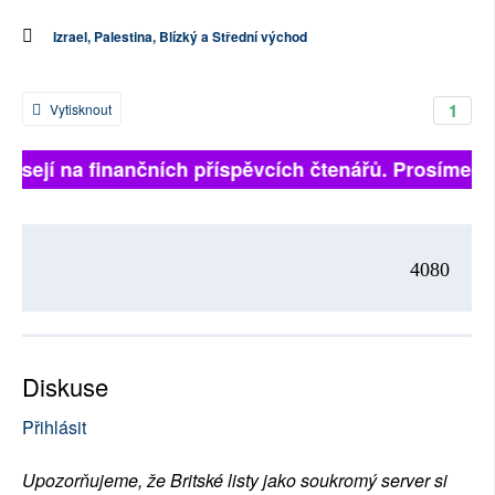
Izrael, Palestina, Blízký a Střední východ
1
Vytisknout
visejí na finančních příspěvcích čtenářů. Prosíme, při
4080
Diskuse
Přihlásit
Upozorňujeme, že Britské listy jako soukromý server si