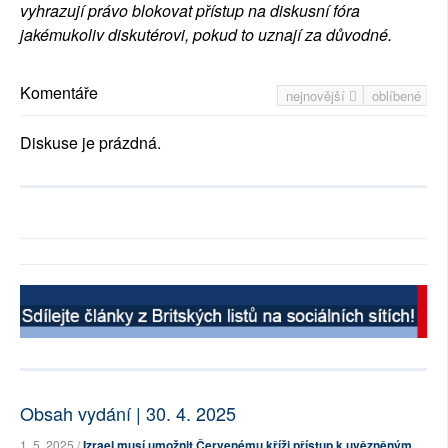
vyhrazují právo blokovat přístup na diskusní fóra
jakémukoliv diskutérovi, pokud to uznají za důvodné.
Komentáře
nejnovější
oblíbené
Diskuse je prázdná.
Obsah vydání | 30. 4. 2025
1. 5. 2025 /
Izrael musí umožnit Červenému kříži přístup k uvězněným