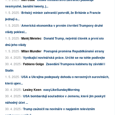
nesmyslné, banální tweety, j...
1. 5. 2025 /
Britský ministr zahraničí potvrdil, že Británie a Francie
jednají o...
1. 5. 2025 /
Americká ekonomika v prvním čtvrtletí Trumpovy druhé
vlády poklesl...
1. 5. 2025 /
Matěj Metelec
Donald Trump, největší člověk a první sto
dnů jeho vlády
1. 5. 2025 /
Milan Mundier
Postupná proměna Republikánské strany
30. 4. 2025 /
Vynikající novinářská práce. Určitě se na tohle podívejte
30. 4. 2025 /
Fabiano Golgo
Zasedání Trumpova kabinetu by záviděl i
Stalin
1. 5. 2025 /
USA a Ukrajina podepsaly dohodu o nerostných surovinách,
která upev...
30. 4. 2025 /
Lesley Keen
easyLikeSundayMorning
30. 4. 2025 /
USA bombardují souřadnice v Jemenu, které jim poskytl
náhodný účet ...
30. 4. 2025 /
Trump zaútočil na novináře v napjatém televizním