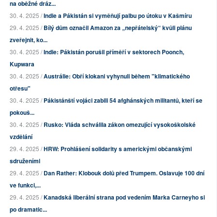
na oběžné dráz...
30. 4. 2025 /
Indie a Pákistán si vyměňují palbu po útoku v Kašmíru
29. 4. 2025 /
Bílý dům označil Amazon za „nepřátelský“ kvůli plánu
zveřejnit, ko...
30. 4. 2025 /
Indie: Pákistán porušil příměří v sektorech Poonch,
Kupwara
30. 4. 2025 /
Austrálie: Obří klokani vyhynuli během "klimatického
otřesu"
30. 4. 2025 /
Pákistánští vojáci zabili 54 afghánských militantů, kteří se
pokouš...
30. 4. 2025 /
Rusko: Vláda schválila zákon omezující vysokoškolské
vzdělání
29. 4. 2025 /
HRW: Prohlášení solidarity s americkými občanskými
sdruženími
29. 4. 2025 /
Dan Rather: Klobouk dolů před Trumpem. Oslavuje 100 dní
ve funkci,...
29. 4. 2025 /
Kanadská liberální strana pod vedením Marka Carneyho si
po dramatic...