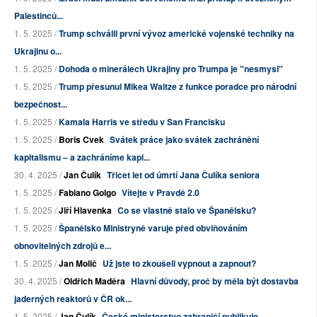
Palestinců...
1. 5. 2025 /
Trump schválil první vývoz americké vojenské techniky na
Ukrajinu o...
1. 5. 2025 /
Dohoda o minerálech Ukrajiny pro Trumpa je "nesmysl"
1. 5. 2025 /
Trump přesunul Mikea Waltze z funkce poradce pro národní
bezpečnost...
1. 5. 2025 /
Kamala Harris ve středu v San Francisku
1. 5. 2025 /
Boris Cvek
Svátek práce jako svátek zachránění
kapitalismu – a zachráníme kapi...
30. 4. 2025 /
Jan Čulík
Třicet let od úmrtí Jana Čulíka seniora
1. 5. 2025 /
Fabiano Golgo
Vítejte v Pravdě 2.0
1. 5. 2025 /
Jiří Hlavenka
Co se vlastně stalo ve Španělsku?
1. 5. 2025 /
Španělsko Ministryně varuje před obviňováním
obnovitelných zdrojů e...
1. 5. 2025 /
Jan Molič
Už jste to zkoušeli vypnout a zapnout?
30. 4. 2025 /
Oldřich Maděra
Hlavní důvody, proč by měla být dostavba
jaderných reaktorů v ČR ok...
1. 5. 2025 /
Jan Čulík
České ministerstvo zahraničí publikuje