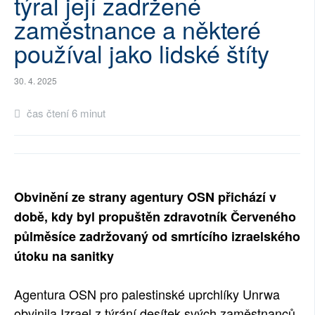
týral její zadržené
SOCIÁLNÍ SÍTĚ
zaměstnance a některé
používal jako lidské štíty
RUBRIKY
30. 4. 2025
PLNÁ VERZE STRÁNEK
čas čtení 6 minut
Obvinění ze strany agentury OSN přichází v
době, kdy byl propuštěn zdravotník Červeného
půlměsíce zadržovaný od smrtícího izraelského
útoku na sanitky
Agentura OSN pro palestinské uprchlíky Unrwa
obvinila Izrael z týrání desítek svých zaměstnanců