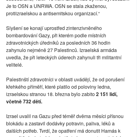
Je to OSN a UNRWA. OSN se stala zkaženou,
protiizraelskou a antisemitskou organizací.“
Slyšení se konají uprostřed zintenzivněného
bombardování Gazy, při kterém podle místních
zdravotnických úředníků za posledních 36 hodin
zahynulo nejméně 27 Palestinců. Izraelská armáda
uvedla, že při leteckých úderech zahynuli tři militantní
velitelé.
Palestinští zdravotníci v oblasti uvádějí, že od porušení
křehkého příměří, které platilo od poloviny ledna,
izraelskou stranou 18. března bylo zabito
2 151 lidí,
včetně 732 dětí.
Izrael uvalil na Gazu před téměř dvěma měsíci přísnou
blokádu a zastavil dodávky potravin, paliva, léků a
dalších potřeb. Tvrdí, že opatření má donutit Hamás k