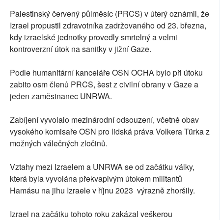
Palestinský červený půlměsíc (PRCS) v úterý oznámil, že
Izrael propustil zdravotníka zadržovaného od 23. března,
kdy izraelské jednotky provedly smrtelný a velmi
kontroverzní útok na sanitky v jižní Gaze.
Podle humanitární kanceláře OSN OCHA bylo při útoku
zabito osm členů PRCS, šest z civilní obrany v Gaze a
jeden zaměstnanec UNRWA.
Zabíjení vyvolalo mezinárodní odsouzení, včetně obav
vysokého komisaře OSN pro lidská práva Volkera Türka z
možných válečných zločinů.
Vztahy mezi Izraelem a UNRWA se od začátku války,
která byla vyvolána překvapivým útokem militantů
Hamásu na jihu Izraele v říjnu 2023 výrazně zhoršily.
Izrael na začátku tohoto roku zakázal veškerou