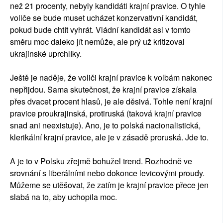
než 21 procenty, nebyly kandidáti krajní pravice. O tyhle
voliče se bude muset ucházet konzervativní kandidát,
pokud bude chtít vyhrát. Vládní kandidát asi v tomto
směru moc daleko jít nemůže, ale prý už kritizoval
ukrajinské uprchlíky.
Ještě je naděje, že voliči krajní pravice k volbám nakonec
nepřijdou. Sama skutečnost, že krajní pravice získala
přes dvacet procent hlasů, je ale děsivá. Tohle není krajní
pravice proukrajinská, protiruská (taková krajní pravice
snad ani neexistuje). Ano, je to polská nacionalistická,
klerikální krajní pravice, ale je v zásadě proruská. Jde to.
A je to v Polsku zřejmě bohužel trend. Rozhodně ve
srovnání s liberálními nebo dokonce levicovými proudy.
Můžeme se utěšovat, že zatím je krajní pravice přece jen
slabá na to, aby uchopila moc.