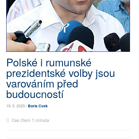
SOCIÁLNÍ SÍTĚ
RUBRIKY
PLNÁ VERZE STRÁNEK
Polské i rumunské
prezidentské volby jsou
varováním před
budoucností
19. 5. 2025 /
Boris Cvek
čas čtení 1 minuta