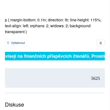
p { margin-bottom: 0.1in; direction: ltr; line-height: 115%;
text-align: left; orphans: 2; widows: 2; background:
transparent }
0
Vytisknout
 závisejí na finančních příspěvcích čtenářů. Prosíme, 
5625
Diskuse