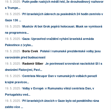
19. 5. 2025 /
Putin podle ruských médií řekl, že dvouhodinový rozhovor
s Trumpe...
19. 5. 2025 /
Při izraelských úderech za posledních 24 hodin zemřelo v
Gaze 136 ...
19. 5. 2025 /
Muskův AI bot Grok popírá holocaust. Musk se vymlouvá
na programova...
19. 5. 2025 /
Gaza: Uprostřed vraždění vyhání izraelská armáda
Palestince z (vybo...
19. 5. 2025 /
Boris Cvek
Polské i rumunské prezidentské volby jsou
varováním před budoucností
19. 5. 2025 /
Radomír Silber
Je povinností srovnávat nacistické lži i s
dnešními Fialovými, Pavl...
19. 5. 2025 /
Centrista Nicuşor Dan v rumunských volbách porazil
krajně pravicov...
19. 5. 2025 /
Volby v Evropě: v Rumunsku vítězí centrista Dan, v
Portugalsku ved...
19. 5. 2025 /
Při izraelských útocích v Gaze bylo od pondělního rána
zabito více ...