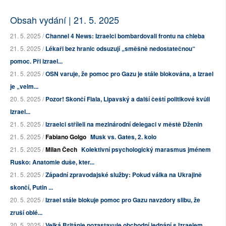
Obsah vydání | 21. 5. 2025
21. 5. 2025 /
Channel 4 News: Izraelci bombardovali frontu na chleba
21. 5. 2025 /
Lékaři bez hranic odsuzují „směšně nedostatečnou“
pomoc. Při izrael...
21. 5. 2025 /
OSN varuje, že pomoc pro Gazu je stále blokována, a Izrael
je „velm...
20. 5. 2025 /
Pozor! Skončí Fiala, Lipavský a další čeští politikové kvůli
Izrael...
21. 5. 2025 /
Izraelci stříleli na mezinárodní delegaci v městě Dženin
21. 5. 2025 /
Fabiano Golgo
Musk vs. Gates, 2. kolo
21. 5. 2025 /
Milan Čech
Kolektivní psychologický marasmus jménem
Rusko: Anatomie duše, kter...
21. 5. 2025 /
Západní zpravodajské služby: Pokud válka na Ukrajině
skončí, Putin ...
20. 5. 2025 /
Izrael stále blokuje pomoc pro Gazu navzdory slibu, že
zruší oblé...
20. 5. 2025 /
Velká Británie pozastavuje obchodní jednání s Izraelem