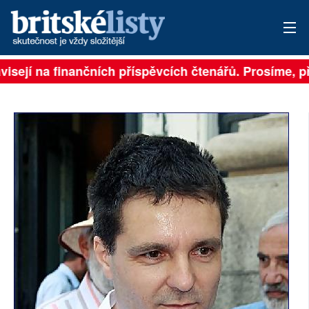
visejí na finančních příspěvcích čtenářů. Prosíme, při
PŘIHLÁSIT
AKTUÁLNÍ VYDÁNÍ
ARCHIV
ROZHOVORY
TÉMATA
NEJČTENĚJŠÍ ZA 7 DNÍ
AUTOŘI
PŘÍSPĚVKY NA PROVOZ