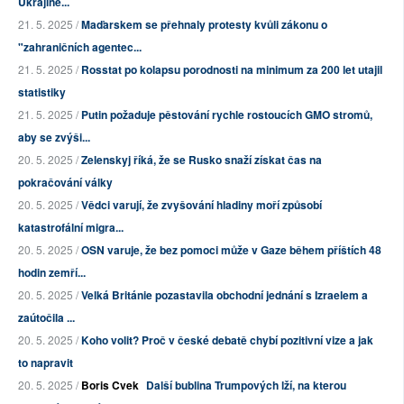
Ukrajině...
21. 5. 2025 /
Maďarskem se přehnaly protesty kvůli zákonu o
"zahraničních agentec...
21. 5. 2025 /
Rosstat po kolapsu porodnosti na minimum za 200 let utajil
statistiky
21. 5. 2025 /
Putin požaduje pěstování rychle rostoucích GMO stromů,
aby se zvýši...
20. 5. 2025 /
Zelenskyj říká, že se Rusko snaží získat čas na
pokračování války
20. 5. 2025 /
Vědci varují, že zvyšování hladiny moří způsobí
katastrofální migra...
20. 5. 2025 /
OSN varuje, že bez pomoci může v Gaze během příštích 48
hodin zemří...
20. 5. 2025 /
Velká Británie pozastavila obchodní jednání s Izraelem a
zaútočila ...
20. 5. 2025 /
Koho volit? Proč v české debatě chybí pozitivní vize a jak
to napravit
20. 5. 2025 /
Boris Cvek
Další bublina Trumpových lží, na kterou