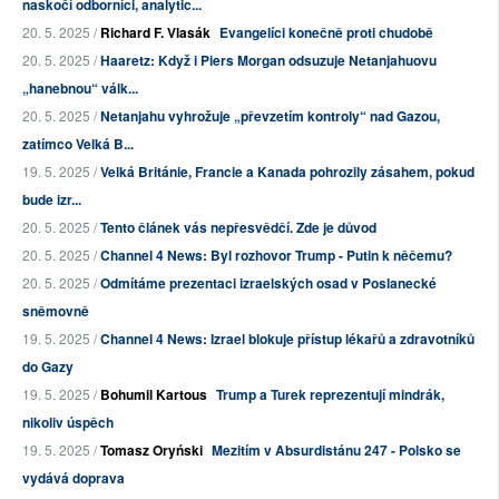
naskočí odborníci, analytic...
20. 5. 2025 /
Richard F. Vlasák
Evangelíci konečně proti chudobě
20. 5. 2025 /
Haaretz: Když i Piers Morgan odsuzuje Netanjahuovu
„hanebnou“ válk...
20. 5. 2025 /
Netanjahu vyhrožuje „převzetím kontroly“ nad Gazou,
zatímco Velká B...
19. 5. 2025 /
Velká Británie, Francie a Kanada pohrozily zásahem, pokud
bude izr...
20. 5. 2025 /
Tento článek vás nepřesvědčí. Zde je důvod
20. 5. 2025 /
Channel 4 News: Byl rozhovor Trump - Putin k něčemu?
20. 5. 2025 /
Odmítáme prezentaci izraelských osad v Poslanecké
sněmovně
19. 5. 2025 /
Channel 4 News: Izrael blokuje přístup lékařů a zdravotníků
do Gazy
19. 5. 2025 /
Bohumil Kartous
Trump a Turek reprezentují mindrák,
nikoliv úspěch
19. 5. 2025 /
Tomasz Oryński
Mezitím v Absurdistánu 247 - Polsko se
vydává doprava