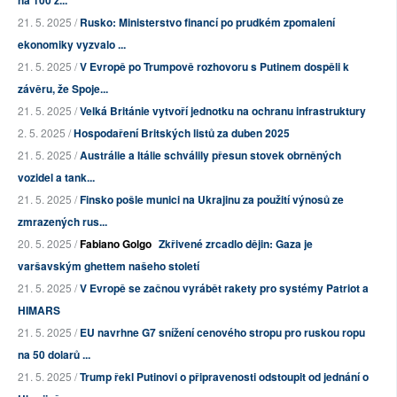
na 100 z...
21. 5. 2025 /
Rusko: Ministerstvo financí po prudkém zpomalení
ekonomiky vyzvalo ...
21. 5. 2025 /
V Evropě po Trumpově rozhovoru s Putinem dospěli k
závěru, že Spoje...
21. 5. 2025 /
Velká Británie vytvoří jednotku na ochranu infrastruktury
2. 5. 2025 /
Hospodaření Britských listů za duben 2025
21. 5. 2025 /
Austrálie a Itálie schválily přesun stovek obrněných
vozidel a tank...
21. 5. 2025 /
Finsko pošle munici na Ukrajinu za použití výnosů ze
zmrazených rus...
20. 5. 2025 /
Fabiano Golgo
Zkřivené zrcadlo dějin: Gaza je
varšavským ghettem našeho století
21. 5. 2025 /
V Evropě se začnou vyrábět rakety pro systémy Patriot a
HIMARS
21. 5. 2025 /
EU navrhne G7 snížení cenového stropu pro ruskou ropu
na 50 dolarů ...
21. 5. 2025 /
Trump řekl Putinovi o připravenosti odstoupit od jednání o