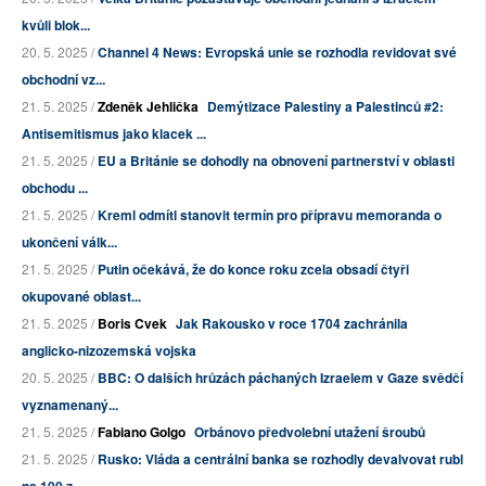
kvůli blok...
20. 5. 2025 /
Channel 4 News: Evropská unie se rozhodla revidovat své
obchodní vz...
21. 5. 2025 /
Zdeněk Jehlička
Demýtizace Palestiny a Palestinců #2:
Antisemitismus jako klacek ...
21. 5. 2025 /
EU a Británie se dohodly na obnovení partnerství v oblasti
obchodu ...
21. 5. 2025 /
Kreml odmítl stanovit termín pro přípravu memoranda o
ukončení válk...
21. 5. 2025 /
Putin očekává, že do konce roku zcela obsadí čtyři
okupované oblast...
21. 5. 2025 /
Boris Cvek
Jak Rakousko v roce 1704 zachránila
anglicko-nizozemská vojska
20. 5. 2025 /
BBC: O dalších hrůzách páchaných Izraelem v Gaze svědčí
vyznamenaný...
21. 5. 2025 /
Fabiano Golgo
Orbánovo předvolební utažení šroubů
21. 5. 2025 /
Rusko: Vláda a centrální banka se rozhodly devalvovat rubl