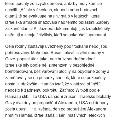
které uprchly ze svých domovů, aniž by měly kam se
uchýlit. „Ať jste v úkrytech, stanech nebo budovách...
okamžitě se evakuujte na jih,“ stálo v letácích, které
izraelská armáda shazovala nad těmito oblastmi. Záběry
získané stanicí Al Jazeera dokumentují, jak izraelské síly
ostřelují a zabíjejí civilisty, kteří se pokoušejí uprchnout.
Celé rodiny zůstávají uvězněny pod troskami nebo jsou
pohřešovány. Mahmoud Basal, mluvčí civilní obrany v
Gaze, popsal útok jako „noc hrůz soudného dne“.
Izraelské síly podle něj zintenzivnily bezohledné
bombardování, bez varování útočily na obydlené domy a
zaměřovaly se na posádky sanitek, které se pokoušely
dostat k přeživším. Hamás tvrdí, že v otázce příměří
nedošlo k žádnému pokroku. Zatímco Witkoff podle
Hamásu slíbil, že USA usnadní zrušení izraelské blokády
Gazy dva dny po propuštění Alexandra, USA od dohody
zcela upustili. 13. května, den po propuštění Alexandra
hnutím Hamás, Izrael zahájil sérii masivních leteckých