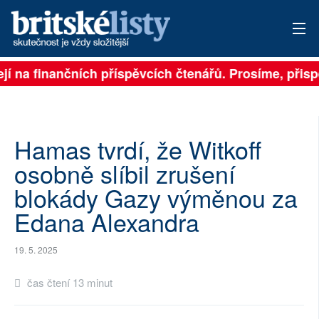
jí na finančních příspěvcích čtenářů. Prosíme, přispěj
PŘIHLÁSIT
AKTUÁLNÍ VYDÁNÍ
ARCHIV
Hamas tvrdí, že Witkoff
osobně slíbil zrušení
ROZHOVORY
blokády Gazy výměnou za
TÉMATA
Edana Alexandra
NEJČTENĚJŠÍ ZA 7 DNÍ
19. 5. 2025
AUTOŘI
čas čtení 13 minut
PŘÍSPĚVKY NA PROVOZ