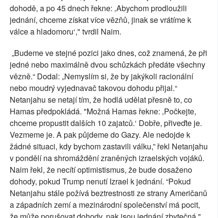
dohodě, a po 45 dnech řekne: ‚Abychom prodloužili
jednání, chceme získat více vězňů, jinak se vrátíme k
válce a hladomoru‘," tvrdil Naim.
„Budeme ve stejné pozici jako dnes, což znamená, že při
jedné nebo maximálně dvou schůzkách předáte všechny
vězně.“ Dodal: „Nemyslím si, že by jakýkoli racionální
nebo moudrý vyjednavač takovou dohodu přijal.“
Netanjahu se netají tím, že hodlá udělat přesně to, co
Hamas předpokládá. "Možná Hamas řekne: ‚Počkejte,
chceme propustit dalších 10 zajatců.‘ Dobře, přiveďte je.
Vezmeme je. A pak půjdeme do Gazy. Ale nedojde k
žádné situaci, kdy bychom zastavili válku,” řekl Netanjahu
v pondělí na shromáždění zraněných izraelských vojáků.
Naim řekl, že necítí optimistismus, že bude dosaženo
dohody, pokud Trump nenutí Izrael k jednání. “Pokud
Netanjahu stále požívá beztrestnosti ze strany Američanů
a západních zemí a mezinárodní společenství má pocit,
že může porušovat dohody, pak jsou jednání zbytečná,"