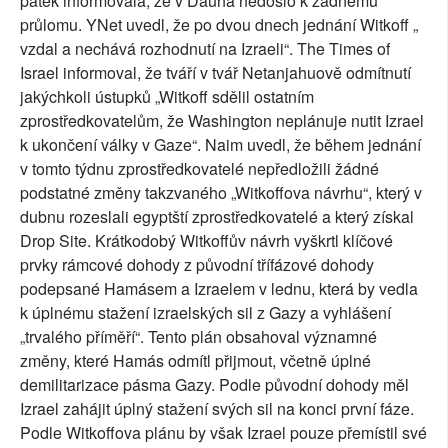
pátek informovala, že v Dauhá nedošlo k žádnému
průlomu. YNet uvedl, že po dvou dnech jednání Witkoff „
vzdal a nechává rozhodnutí na Izraeli“. The Times of
Israel informoval, že tváří v tvář Netanjahuově odmítnutí
jakýchkoli ústupků „Witkoff sdělil ostatním
zprostředkovatelům, že Washington neplánuje nutit Izrael
k ukončení války v Gaze“. Naim uvedl, že během jednání
v tomto týdnu zprostředkovatelé nepředložili žádné
podstatné změny takzvaného „Witkoffova návrhu“, který v
dubnu rozeslali egyptští zprostředkovatelé a který získal
Drop Site. Krátkodobý Witkoffův návrh vyškrtl klíčové
prvky rámcové dohody z původní třífázové dohody
podepsané Hamásem a Izraelem v lednu, která by vedla
k úplnému stažení izraelských sil z Gazy a vyhlášení
„trvalého příměří“. Tento plán obsahoval významné
změny, které Hamás odmítl přijmout, včetně úplné
demilitarizace pásma Gazy. Podle původní dohody měl
Izrael zahájit úplný stažení svých sil na konci první fáze.
Podle Witkoffova plánu by však Izrael pouze přemístil své