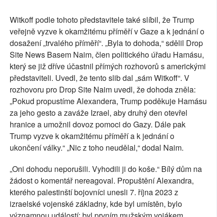
Witkoff podle tohoto představitele také slíbil, že Trump
veřejně vyzve k okamžitému příměří v Gaze a k jednání o
dosažení „trvalého příměří“. „Byla to dohoda,“ sdělil Drop
Site News Basem Naim, člen politického úřadu Hamásu,
který se již dříve účastnil přímých rozhovorů s americkými
představiteli. Uvedl, že tento slib dal „sám Witkoff“. V
rozhovoru pro Drop Site Naim uvedl, že dohoda zněla:
„Pokud propustíme Alexandera, Trump poděkuje Hamásu
za jeho gesto a zaváže Izrael, aby druhý den otevřel
hranice a umožnil dovoz pomoci do Gazy. Dále pak
Trump vyzve k okamžitému příměří a k jednání o
ukončení války.“ „Nic z toho neudělal,“ dodal Naim.
„Oni dohodu neporušili. Vyhodili ji do koše.“ Bílý dům na
žádost o komentář nereagoval. Propuštění Alexandra,
kterého palestinští bojovníci unesli 7. října 2023 z
izraelské vojenské základny, kde byl umístěn, bylo
významnou událostí: byl prvním mužským vojákem