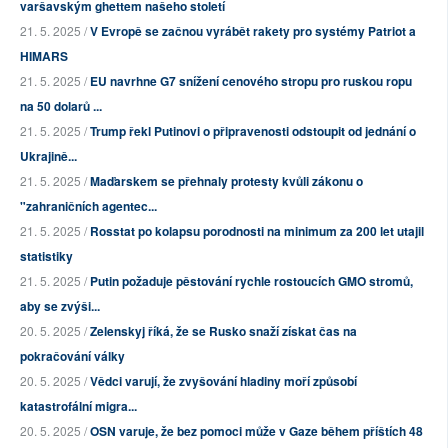
varšavským ghettem našeho století
21. 5. 2025 /
V Evropě se začnou vyrábět rakety pro systémy Patriot a
HIMARS
21. 5. 2025 /
EU navrhne G7 snížení cenového stropu pro ruskou ropu
na 50 dolarů ...
21. 5. 2025 /
Trump řekl Putinovi o připravenosti odstoupit od jednání o
Ukrajině...
21. 5. 2025 /
Maďarskem se přehnaly protesty kvůli zákonu o
"zahraničních agentec...
21. 5. 2025 /
Rosstat po kolapsu porodnosti na minimum za 200 let utajil
statistiky
21. 5. 2025 /
Putin požaduje pěstování rychle rostoucích GMO stromů,
aby se zvýši...
20. 5. 2025 /
Zelenskyj říká, že se Rusko snaží získat čas na
pokračování války
20. 5. 2025 /
Vědci varují, že zvyšování hladiny moří způsobí
katastrofální migra...
20. 5. 2025 /
OSN varuje, že bez pomoci může v Gaze během příštích 48