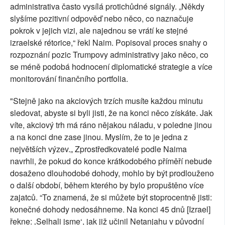
administrativa často vysílá protichůdné signály. „Někdy
slyšíme pozitivní odpověď nebo něco, co naznačuje
pokrok v jejich vizi, ale najednou se vrátí ke stejné
izraelské rétorice,“ řekl Naim. Popisoval proces snahy o
rozpoznání pozic Trumpovy administrativy jako něco, co
se méně podobá hodnocení diplomatické strategie a více
monitorování finančního portfolia.
"Stejně jako na akciových trzích musíte každou minutu
sledovat, abyste si byli jisti, že na konci něco získáte. Jak
víte, akciový trh má ráno nějakou náladu, v poledne jinou
a na konci dne zase jinou. Myslím, že to je jedna z
největších výzev.„ Zprostředkovatelé podle Naima
navrhli, že pokud do konce krátkodobého příměří nebude
dosaženo dlouhodobé dohody, mohlo by být prodlouženo
o další období, během kterého by bylo propuštěno více
zajatců. “To znamená, že si můžete být stoprocentně jisti:
konečné dohody nedosáhneme. Na konci 45 dnů [Izrael]
řekne: ‚Selhali jsme‘, jak již učinil Netanjahu v původní