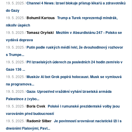
19. 5. 2025 /
Channel 4 News: Izrael blokuje přístup lékařů a zdravotníků
do Gazy
19. 5. 2025 /
Bohumil Kartous
Trump a Turek reprezentují mindrák,
nikoliv úspěch
19. 5. 2025 /
Tomasz Oryński
Mezitím v Absurdistánu 247 - Polsko se
vydává doprava
19. 5. 2025 /
Putin podle ruských médií řekl, že dvouhodinový rozhovor
s Trumpe...
19. 5. 2025 /
Při izraelských úderech za posledních 24 hodin zemřelo v
Gaze 136 ...
19. 5. 2025 /
Muskův AI bot Grok popírá holocaust. Musk se vymlouvá
na programova...
19. 5. 2025 /
Gaza: Uprostřed vraždění vyhání izraelská armáda
Palestince z (vybo...
19. 5. 2025 /
Boris Cvek
Polské i rumunské prezidentské volby jsou
varováním před budoucností
19. 5. 2025 /
Radomír Silber
Je povinností srovnávat nacistické lži i s
dnešními Fialovými, Pavl...