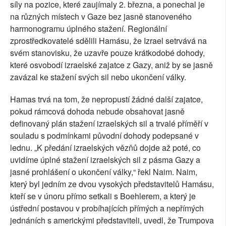
síly na pozice, které zaujímaly 2. března, a ponechal je
na různých místech v Gaze bez jasně stanoveného
harmonogramu úplného stažení. Regionální
zprostředkovatelé sdělili Hamásu, že Izrael setrvává na
svém stanovisku, že uzavře pouze krátkodobé dohody,
které osvobodí izraelské zajatce z Gazy, aniž by se jasně
zavázal ke stažení svých sil nebo ukončení války.
Hamas trvá na tom, že nepropustí žádné další zajatce,
pokud rámcová dohoda nebude obsahovat jasně
definovaný plán stažení izraelských sil a trvalé příměří v
souladu s podmínkami původní dohody podepsané v
lednu. „K předání izraelských vězňů dojde až poté, co
uvidíme úplné stažení izraelských sil z pásma Gazy a
jasné prohlášení o ukončení války,“ řekl Naim. Naim,
který byl jedním ze dvou vysokých představitelů Hamásu,
kteří se v únoru přímo setkali s Boehlerem, a který je
ústřední postavou v probíhajících přímých a nepřímých
jednáních s americkými představiteli, uvedl, že Trumpova