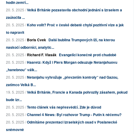
hodin zemří...
20. 5. 2025 /
Velká Británie pozastavila obchodní jednání s Izraelem a
zaútočila ...
20. 5. 2025 /
Koho volit? Proč v české debatě chybí pozitivní vize a jak
to napravit
20. 5. 2025 /
Boris Cvek
Další bublina Trumpových lží, na kterou
naskočí odborníci, analytic...
20. 5. 2025 /
Richard F. Vlasák
Evangelíci konečně proti chudobě
20. 5. 2025 /
Haaretz: Když i Piers Morgan odsuzuje Netanjahuovu
„hanebnou“ válk...
20. 5. 2025 /
Netanjahu vyhrožuje „převzetím kontroly“ nad Gazou,
zatímco Velká B...
19. 5. 2025 /
Velká Británie, Francie a Kanada pohrozily zásahem, pokud
bude izr...
20. 5. 2025 /
Tento článek vás nepřesvědčí. Zde je důvod
20. 5. 2025 /
Channel 4 News: Byl rozhovor Trump - Putin k něčemu?
20. 5. 2025 /
Odmítáme prezentaci izraelských osad v Poslanecké
sněmovně