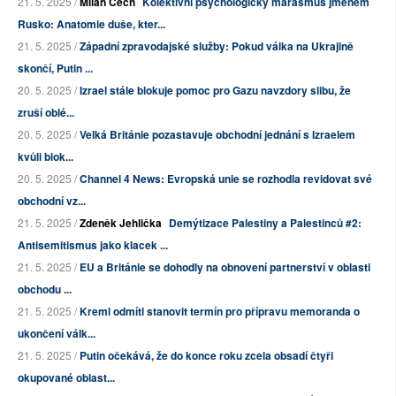
21. 5. 2025 /
Milan Čech
Kolektivní psychologický marasmus jménem
Rusko: Anatomie duše, kter...
21. 5. 2025 /
Západní zpravodajské služby: Pokud válka na Ukrajině
skončí, Putin ...
20. 5. 2025 /
Izrael stále blokuje pomoc pro Gazu navzdory slibu, že
zruší oblé...
20. 5. 2025 /
Velká Británie pozastavuje obchodní jednání s Izraelem
kvůli blok...
20. 5. 2025 /
Channel 4 News: Evropská unie se rozhodla revidovat své
obchodní vz...
21. 5. 2025 /
Zdeněk Jehlička
Demýtizace Palestiny a Palestinců #2:
Antisemitismus jako klacek ...
21. 5. 2025 /
EU a Británie se dohodly na obnovení partnerství v oblasti
obchodu ...
21. 5. 2025 /
Kreml odmítl stanovit termín pro přípravu memoranda o
ukončení válk...
21. 5. 2025 /
Putin očekává, že do konce roku zcela obsadí čtyři
okupované oblast...