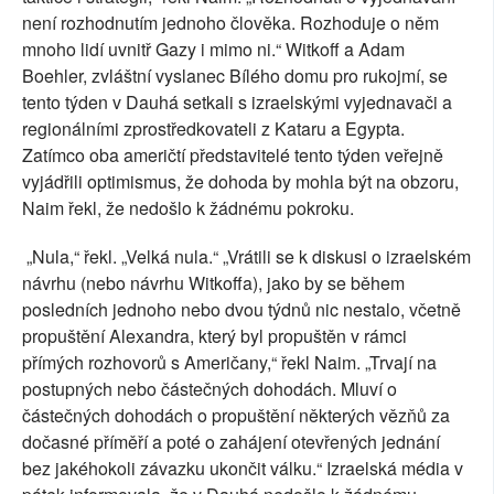
není rozhodnutím jednoho člověka. Rozhoduje o něm
mnoho lidí uvnitř Gazy i mimo ni.“ Witkoff a Adam
Boehler, zvláštní vyslanec Bílého domu pro rukojmí, se
tento týden v Dauhá setkali s izraelskými vyjednavači a
regionálními zprostředkovateli z Kataru a Egypta.
Zatímco oba američtí představitelé tento týden veřejně
vyjádřili optimismus, že dohoda by mohla být na obzoru,
Naim řekl, že nedošlo k žádnému pokroku.
„Nula,“ řekl. „Velká nula.“ „Vrátili se k diskusi o izraelském
návrhu (nebo návrhu Witkoffa), jako by se během
posledních jednoho nebo dvou týdnů nic nestalo, včetně
propuštění Alexandra, který byl propuštěn v rámci
přímých rozhovorů s Američany,“ řekl Naim. „Trvají na
postupných nebo částečných dohodách. Mluví o
částečných dohodách o propuštění některých vězňů za
dočasné příměří a poté o zahájení otevřených jednání
bez jakéhokoli závazku ukončit válku.“ Izraelská média v