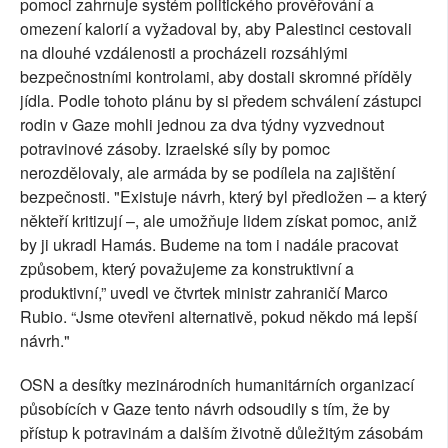
pomoci zahrnuje systém politického prověřování a
omezení kalorií a vyžadoval by, aby Palestinci cestovali
na dlouhé vzdálenosti a procházeli rozsáhlými
bezpečnostními kontrolami, aby dostali skromné příděly
jídla. Podle tohoto plánu by si předem schválení zástupci
rodin v Gaze mohli jednou za dva týdny vyzvednout
potravinové zásoby. Izraelské síly by pomoc
nerozdělovaly, ale armáda by se podílela na zajištění
bezpečnosti. "Existuje návrh, který byl předložen – a který
někteří kritizují –, ale umožňuje lidem získat pomoc, aniž
by ji ukradl Hamás. Budeme na tom i nadále pracovat
způsobem, který považujeme za konstruktivní a
produktivní,” uvedl ve čtvrtek ministr zahraničí Marco
Rubio. “Jsme otevřeni alternativě, pokud někdo má lepší
návrh."
OSN a desítky mezinárodních humanitárních organizací
působících v Gaze tento návrh odsoudily s tím, že by
přístup k potravinám a dalším životně důležitým zásobám