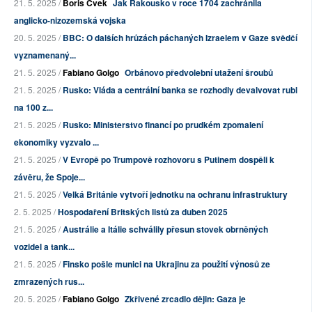
21. 5. 2025 /
Boris Cvek
Jak Rakousko v roce 1704 zachránila
anglicko-nizozemská vojska
20. 5. 2025 /
BBC: O dalších hrůzách páchaných Izraelem v Gaze svědčí
vyznamenaný...
21. 5. 2025 /
Fabiano Golgo
Orbánovo předvolební utažení šroubů
21. 5. 2025 /
Rusko: Vláda a centrální banka se rozhodly devalvovat rubl
na 100 z...
21. 5. 2025 /
Rusko: Ministerstvo financí po prudkém zpomalení
ekonomiky vyzvalo ...
21. 5. 2025 /
V Evropě po Trumpově rozhovoru s Putinem dospěli k
závěru, že Spoje...
21. 5. 2025 /
Velká Británie vytvoří jednotku na ochranu infrastruktury
2. 5. 2025 /
Hospodaření Britských listů za duben 2025
21. 5. 2025 /
Austrálie a Itálie schválily přesun stovek obrněných
vozidel a tank...
21. 5. 2025 /
Finsko pošle munici na Ukrajinu za použití výnosů ze
zmrazených rus...
20. 5. 2025 /
Fabiano Golgo
Zkřivené zrcadlo dějin: Gaza je