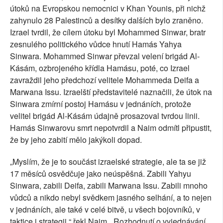
útoků na Evropskou nemocnici v Khan Younis, při nichž
zahynulo 28 Palestinců a desítky dalších bylo zraněno.
Izrael tvrdil, že cílem útoku byl Mohammed Sinwar, bratr
zesnulého politického vůdce hnutí Hamás Yahya
Sinwara. Mohammed Sinwar převzal velení brigád Al-
Kásám, ozbrojeného křídla Hamásu, poté, co Izrael
zavraždil jeho předchozí velitele Mohammeda Deifa a
Marwana Issu. Izraelští představitelé naznačili, že útok na
Sinwara zmírní postoj Hamásu v jednáních, protože
velitel brigád Al-Kásám údajně prosazoval tvrdou linii.
Hamás Sinwarovu smrt nepotvrdil a Naim odmítl připustit,
že by jeho zabití mělo jakýkoli dopad.
„Myslím, že je to součást izraelské strategie, ale ta se již
17 měsíců osvědčuje jako neúspěšná. Zabili Yahyu
Sinwara, zabili Deifa, zabili Marwana Issu. Zabili mnoho
vůdců a nikdo nebyl svědkem jasného selhání, a to nejen
v jednáních, ale také v celé bitvě, u všech bojovníků, v
taktice i strategii,“ řekl Naim. „Rozhodnutí o vyjednávání