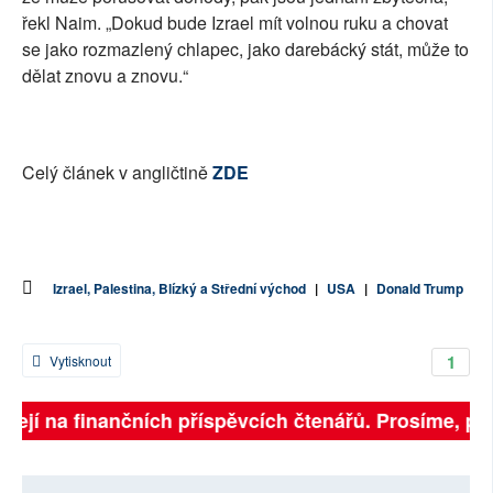
řekl Naim. „Dokud bude Izrael mít volnou ruku a chovat
se jako rozmazlený chlapec, jako darebácký stát, může to
dělat znovu a znovu.“
Celý článek v angličtině
ZDE
Izrael, Palestina, Blízký a Střední východ
|
USA
|
Donald Trump
1
Vytisknout
sejí na finančních příspěvcích čtenářů. Prosíme, přisp