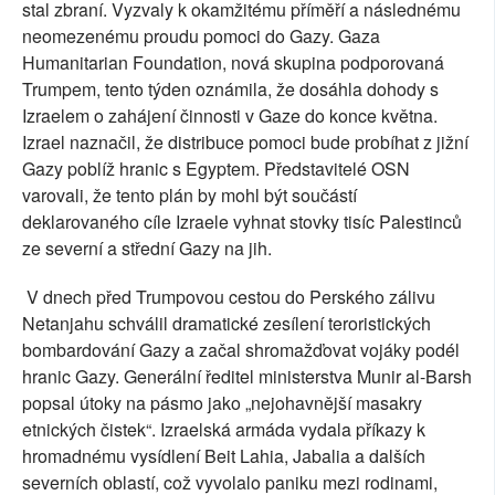
stal zbraní. Vyzvaly k okamžitému příměří a následnému
neomezenému proudu pomoci do Gazy. Gaza
Humanitarian Foundation, nová skupina podporovaná
Trumpem, tento týden oznámila, že dosáhla dohody s
Izraelem o zahájení činnosti v Gaze do konce května.
Izrael naznačil, že distribuce pomoci bude probíhat z jižní
Gazy poblíž hranic s Egyptem. Představitelé OSN
varovali, že tento plán by mohl být součástí
deklarovaného cíle Izraele vyhnat stovky tisíc Palestinců
ze severní a střední Gazy na jih.
V dnech před Trumpovou cestou do Perského zálivu
Netanjahu schválil dramatické zesílení teroristických
bombardování Gazy a začal shromažďovat vojáky podél
hranic Gazy. Generální ředitel ministerstva Munir al-Barsh
popsal útoky na pásmo jako „nejohavnější masakry
etnických čistek“. Izraelská armáda vydala příkazy k
hromadnému vysídlení Beit Lahia, Jabalia a dalších
severních oblastí, což vyvolalo paniku mezi rodinami,