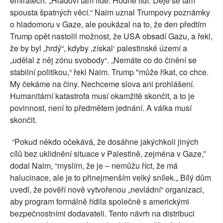
emirátech. „Hladoví tam lidé. Hodně lidí. Děje se tam
spousta špatných věcí.“ Naim uznal Trumpovy poznámky
o hladomoru v Gaze, ale poukázal na to, že den předtím
Trump opět nastolil možnost, že USA obsadí Gazu, a řekl,
že by byl „hrdý“, kdyby ‚získal‘ palestinské území a
„udělal z něj zónu svobody“. „Nemáte co do činění se
stabilní politikou,“ řekl Naim. Trump "může říkat, co chce.
My čekáme na činy. Nechceme slova ani prohlášení.
Humanitární katastrofa musí okamžitě skončit, a to je
povinnost, není to předmětem jednání. A válka musí
skončit.
“Pokud někdo očekává, že dosáhne jakýchkoli jiných
cílů bez uklidnění situace v Palestině, zejména v Gaze,”
dodal Naim, “myslím, že je – nemůžu říct, že má
halucinace, ale je to přinejmenším velký snílek.„ Bílý dům
uvedl, že pověří nově vytvořenou „nevládní“ organizaci,
aby program formálně řídila společně s americkými
bezpečnostními dodavateli. Tento návrh na distribuci