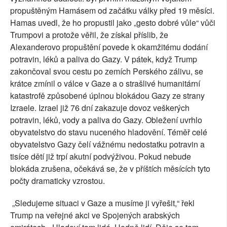
propuštěným Hamásem od začátku války před 19 měsíci.
Hamas uvedl, že ho propustil jako „gesto dobré vůle“ vůči
Trumpovi a protože věřil, že získal příslib, že
Alexanderovo propuštění povede k okamžitému dodání
potravin, léků a paliva do Gazy. V pátek, když Trump
zakončoval svou cestu po zemích Perského zálivu, se
krátce zmínil o válce v Gaze a o strašlivé humanitární
katastrofě způsobené úplnou blokádou Gazy ze strany
Izraele. Izrael již 76 dní zakazuje dovoz veškerých
potravin, léků, vody a paliva do Gazy. Obležení uvrhlo
obyvatelstvo do stavu nuceného hladovění. Téměř celé
obyvatelstvo Gazy čelí vážnému nedostatku potravin a
tisíce dětí již trpí akutní podvýživou. Pokud nebude
blokáda zrušena, očekává se, že v příštích měsících tyto
počty dramaticky vzrostou.
„Sledujeme situaci v Gaze a musíme ji vyřešit,“ řekl
Trump na veřejné akci ve Spojených arabských