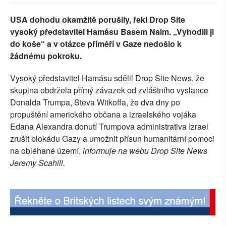
SOCIÁLNÍ SÍTĚ
USA dohodu okamžitě porušily, řekl Drop Site
vysoký představitel Hamásu Basem Naim. „Vyhodili ji
RUBRIKY
do koše“ a v otázce příměří v Gaze nedošlo k
žádnému pokroku.
PLNÁ VERZE STRÁNEK
Vysoký představitel Hamásu sdělil Drop Site News, že
skupina obdržela přímý závazek od zvláštního vyslance
Donalda Trumpa, Steva Witkoffa, že dva dny po
propuštění amerického občana a izraelského vojáka
Edana Alexandra donutí Trumpova administrativa Izrael
zrušit blokádu Gazy a umožnit přísun humanitární pomoci
na obléhané území,
informuje na webu Drop Site News
Jeremy Scahill.