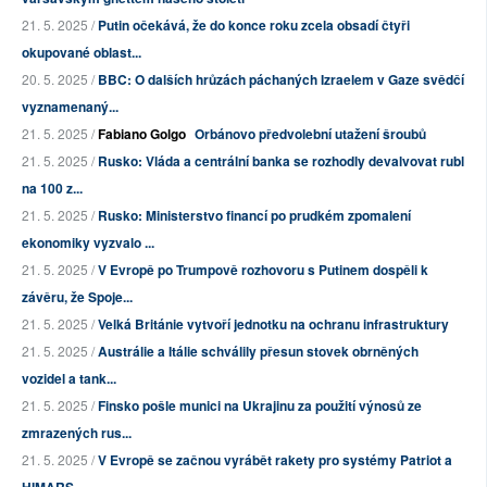
21. 5. 2025 /
Putin očekává, že do konce roku zcela obsadí čtyři
okupované oblast...
20. 5. 2025 /
BBC: O dalších hrůzách páchaných Izraelem v Gaze svědčí
vyznamenaný...
21. 5. 2025 /
Fabiano Golgo
Orbánovo předvolební utažení šroubů
21. 5. 2025 /
Rusko: Vláda a centrální banka se rozhodly devalvovat rubl
na 100 z...
21. 5. 2025 /
Rusko: Ministerstvo financí po prudkém zpomalení
ekonomiky vyzvalo ...
21. 5. 2025 /
V Evropě po Trumpově rozhovoru s Putinem dospěli k
závěru, že Spoje...
21. 5. 2025 /
Velká Británie vytvoří jednotku na ochranu infrastruktury
21. 5. 2025 /
Austrálie a Itálie schválily přesun stovek obrněných
vozidel a tank...
21. 5. 2025 /
Finsko pošle munici na Ukrajinu za použití výnosů ze
zmrazených rus...
21. 5. 2025 /
V Evropě se začnou vyrábět rakety pro systémy Patriot a
HIMARS