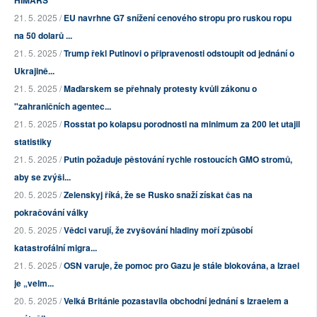
21. 5. 2025 /
EU navrhne G7 snížení cenového stropu pro ruskou ropu
na 50 dolarů ...
21. 5. 2025 /
Trump řekl Putinovi o připravenosti odstoupit od jednání o
Ukrajině...
21. 5. 2025 /
Maďarskem se přehnaly protesty kvůli zákonu o
"zahraničních agentec...
21. 5. 2025 /
Rosstat po kolapsu porodnosti na minimum za 200 let utajil
statistiky
21. 5. 2025 /
Putin požaduje pěstování rychle rostoucích GMO stromů,
aby se zvýši...
20. 5. 2025 /
Zelenskyj říká, že se Rusko snaží získat čas na
pokračování války
20. 5. 2025 /
Vědci varují, že zvyšování hladiny moří způsobí
katastrofální migra...
21. 5. 2025 /
OSN varuje, že pomoc pro Gazu je stále blokována, a Izrael
je „velm...
20. 5. 2025 /
Velká Británie pozastavila obchodní jednání s Izraelem a