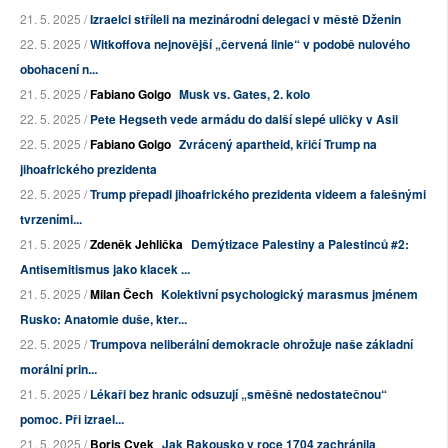
21. 5. 2025 /
Izraelci stříleli na mezinárodní delegaci v městě Dženin
22. 5. 2025 /
Witkoffova nejnovější „červená linie“ v podobě nulového
obohacení n...
21. 5. 2025 /
Fabiano Golgo
Musk vs. Gates, 2. kolo
22. 5. 2025 /
Pete Hegseth vede armádu do další slepé uličky v Asii
22. 5. 2025 /
Fabiano Golgo
Zvrácený apartheid, křičí Trump na
jihoafrického prezidenta
22. 5. 2025 /
Trump přepadl jihoafrického prezidenta videem a falešnými
tvrzeními...
21. 5. 2025 /
Zdeněk Jehlička
Demýtizace Palestiny a Palestinců #2:
Antisemitismus jako klacek ...
21. 5. 2025 /
Milan Čech
Kolektivní psychologický marasmus jménem
Rusko: Anatomie duše, kter...
22. 5. 2025 /
Trumpova neliberální demokracie ohrožuje naše základní
morální prin...
21. 5. 2025 /
Lékaři bez hranic odsuzují „směšně nedostatečnou“
pomoc. Při izrael...
21. 5. 2025 /
Boris Cvek
Jak Rakousko v roce 1704 zachránila