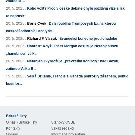
zaútočila ...
20. 5. 2025 /
Koho volit? Proč v české debatě chybí pozitivní vize a jak
to napravit
20. 5. 2025 /
Boris Cvek
Další bublina Trumpových lží, na kterou
naskočí odborníci, analytic...
20. 5. 2025 /
Richard F. Vlasák
Evangelíci konečně proti chudobě
20. 5. 2025 /
Haaretz: Když i Piers Morgan odsuzuje Netanjahuovu
„hanebnou“ válk...
20. 5. 2025 /
Netanjahu vyhrožuje „převzetím kontroly“ nad Gazou,
zatímco Velká B...
19. 5. 2025 /
Velká Británie, Francie a Kanada pohrozily zásahem, pokud
bude izr...
Britské listy
O nás - Britské listy
Stanovy OSBL
Kontakty
Vzkaz redakci
Opravy
Informace pro autory