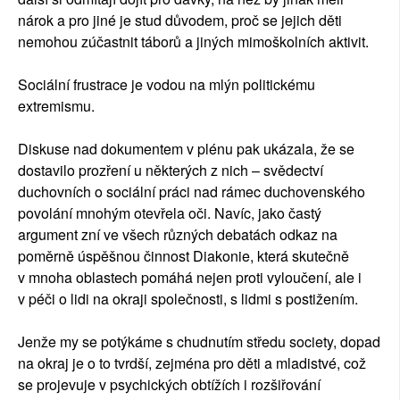
nárok a pro jiné je stud důvodem, proč se jejich děti
nemohou zúčastnit táborů a jiných mimoškolních aktivit.
Sociální frustrace je vodou na mlýn politickému
extremismu.
Diskuse nad dokumentem v plénu pak ukázala, že se
dostavilo prozření u některých z nich – svědectví
duchovních o sociální práci nad rámec duchovenského
povolání mnohým otevřela oči. Navíc, jako častý
argument zní ve všech různých debatách odkaz na
poměrně úspěšnou činnost Diakonie, která skutečně
v mnoha oblastech pomáhá nejen proti vyloučení, ale i
v péči o lidi na okraji společnosti, s lidmi s postižením.
Jenže my se potýkáme s chudnutím středu society, dopad
na okraj je o to tvrdší, zejména pro děti a mladistvé, což
se projevuje v psychických obtížích i rozšiřování