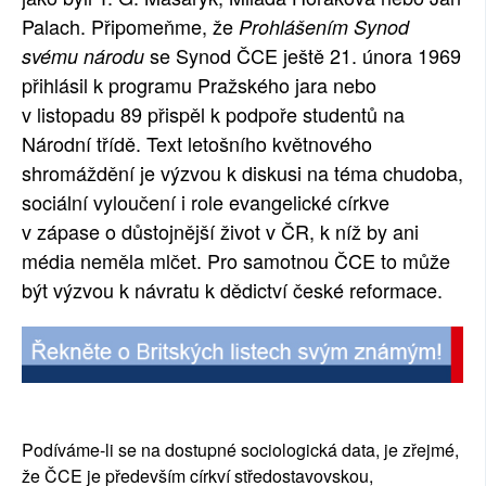
Palach. Připomeňme, že
Prohlášením Synod
se Synod ČCE ještě 21. února 1969
svému národu
přihlásil k programu Pražského jara nebo
v listopadu 89 přispěl k podpoře studentů na
Národní třídě. Text letošního květnového
shromáždění je výzvou k diskusi na téma chudoba,
sociální vyloučení i role evangelické církve
v zápase o důstojnější život v ČR, k níž by ani
média neměla mlčet. Pro samotnou ČCE to může
být výzvou k návratu k dědictví české reformace.
Podíváme-li se na dostupné sociologická data, je zřejmé,
že ČCE je především církví středostavovskou,