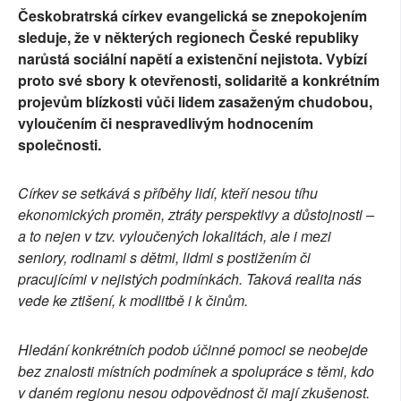
Českobratrská církev evangelická se znepokojením
sleduje, že v některých regionech České republiky
narůstá sociální napětí a existenční nejistota. Vybízí
proto své sbory k otevřenosti, solidaritě a konkrétním
projevům blízkosti vůči lidem zasaženým chudobou,
vyloučením či nespravedlivým hodnocením
společnosti.
Církev se setkává s příběhy lidí, kteří nesou tíhu
ekonomických proměn, ztráty perspektivy a důstojnosti –
a to nejen v tzv. vyloučených lokalitách, ale i mezi
seniory, rodinami s dětmi, lidmi s postižením či
pracujícími v nejistých podmínkách. Taková realita nás
vede ke ztišení, k modlitbě i k činům.
Hledání konkrétních podob účinné pomoci se neobejde
bez znalosti místních podmínek a spolupráce s těmi, kdo
v daném regionu nesou odpovědnost či mají zkušenost.