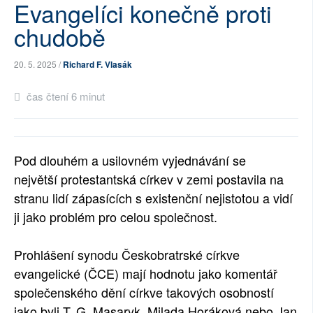
Evangelíci konečně proti
SOCIÁLNÍ SÍTĚ
chudobě
RUBRIKY
20. 5. 2025 /
Richard F. Vlasák
PLNÁ VERZE STRÁNEK
čas čtení 6 minut
Pod dlouhém a usilovném vyjednávání se
největší protestantská církev v zemi postavila na
stranu lidí zápasících s existenční nejistotou a vidí
ji jako problém pro celou společnost.
Prohlášení synodu Českobratrské církve
evangelické (ČCE) mají hodnotu jako komentář
společenského dění církve takových osobností
jako byli T. G. Masaryk, Milada Horáková nebo Jan