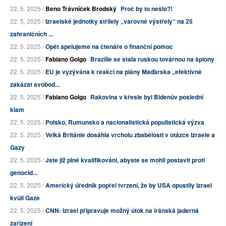
22. 5. 2025 /
Beno Trávníček Brodský
Proč by to nešlo?!
22. 5. 2025 /
Izraelské jednotky střílely „varovné výstřely“ na 25
zahraničních ...
22. 5. 2025 /
Opět apelujeme na čtenáře o finanční pomoc
22. 5. 2025 /
Fabiano Golgo
Brazílie se stala ruskou továrnou na špiony
22. 5. 2025 /
EU je vyzývána k reakci na plány Maďarska „efektivně
zakázat svobod...
22. 5. 2025 /
Fabiano Golgo
Rakovina v křesle byl Bidenův poslední
klam
22. 5. 2025 /
Polsko, Rumunsko a nacionalistická populistická výzva
22. 5. 2025 /
Velká Británie dosáhla vrcholu zbabělosti v otázce Izraele a
Gazy
22. 5. 2025 /
Jste již plně kvalifikováni, abyste se mohli postavit proti
genocid...
22. 5. 2025 /
Americký úředník popřel tvrzení, že by USA opustily Izrael
kvůli Gaze
22. 5. 2025 /
CNN: Izrael připravuje možný útok na íránská jaderná
zařízení