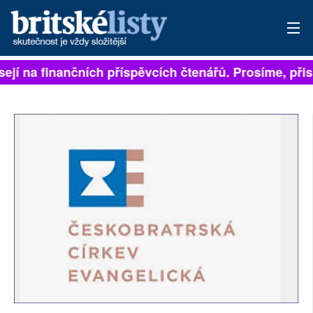
sejí na finančních příspěvcích čtenářů. Prosíme, přisp
PŘIHLÁSIT
AKTUÁLNÍ VYDÁNÍ
ARCHIV
ROZHOVORY
TÉMATA
NEJČTENĚJŠÍ ZA 7 DNÍ
AUTOŘI
PŘÍSPĚVKY NA PROVOZ