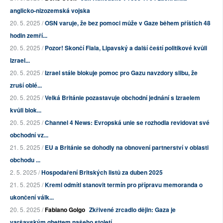
anglicko-nizozemská vojska
20. 5. 2025 /
OSN varuje, že bez pomoci může v Gaze během příštích 48
hodin zemří...
20. 5. 2025 /
Pozor! Skončí Fiala, Lipavský a další čeští politikové kvůli
Izrael...
20. 5. 2025 /
Izrael stále blokuje pomoc pro Gazu navzdory slibu, že
zruší oblé...
20. 5. 2025 /
Velká Británie pozastavuje obchodní jednání s Izraelem
kvůli blok...
20. 5. 2025 /
Channel 4 News: Evropská unie se rozhodla revidovat své
obchodní vz...
21. 5. 2025 /
EU a Británie se dohodly na obnovení partnerství v oblasti
obchodu ...
2. 5. 2025 /
Hospodaření Britských listů za duben 2025
21. 5. 2025 /
Kreml odmítl stanovit termín pro přípravu memoranda o
ukončení válk...
20. 5. 2025 /
Fabiano Golgo
Zkřivené zrcadlo dějin: Gaza je
varšavským ghettem našeho století