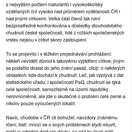
s nejvyšším počtem maturantů i vysokoškolsky
vzdělaných ční vysoko nad průměrem vzdělanosti ČR i
nad jinými církvemi. Velká část členů tak není
bezprostředně konfrontována s důsledky dlouhodobého
chudnutí české společnosti, lidé z nižších společenských
vrstev nejsou v církvi skoro zastoupeni.
To se projevilo i v těžkém projednávání prohlášení:
někteří neviděli důvod k takovému vyjádření církve, jiným
se podařilo dostat do jeho znění pasáž, cituji:
o některých
oblastech
, kde dochází k chudnutí. Leč, jak vyplývá z dat
statistického úřadu, i společností PaQ, chudnutí se týká
celé společnosti, samozřejmě na území republiky
nerovnoměrně, ale jde o skutečně o problém celé země a
nikoliv pouze vyloučených lokalit.
Navíc, chudoba v ČR cti bohužel, navzdory známému
rčení, tratí: mnozí se o svých problémech stydí mluvit,
další si odmítají dojít pro dávky, na něž by jinak měli