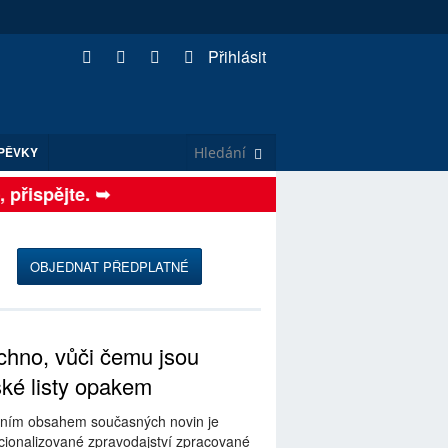
Přihlásit
PĚVKY
řispějte. ➥
OBJEDNAT PŘEDPLATNÉ
hno, vůči čemu jsou
ské listy opakem
ním obsahem současných novin je
ionalizované zpravodajství zpracované