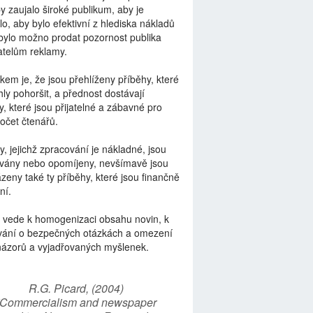
by zaujalo široké publikum, aby je
lo, aby bylo efektivní z hlediska nákladů
bylo možno prodat pozornost publika
telům reklamy.
kem je, že jsou přehlíženy příběhy, které
ly pohoršit, a přednost dostávají
y, které jsou přijatelné a zábavné pro
počet čtenářů.
y, jejichž zpracování je nákladné, jsou
vány nebo opomíjeny, nevšímavě jsou
zeny také ty příběhy, které jsou finančně
ní.
 vede k homogenizaci obsahu novin, k
vání o bezpečných otázkách a omezení
názorů a vyjadřovaných myšlenek.
R.G. Picard, (2004)
“Commercialism and newspaper