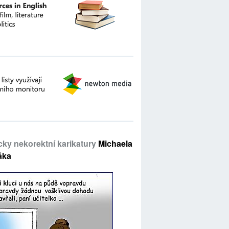
icky nekorektní karikatury
Michaela
áka