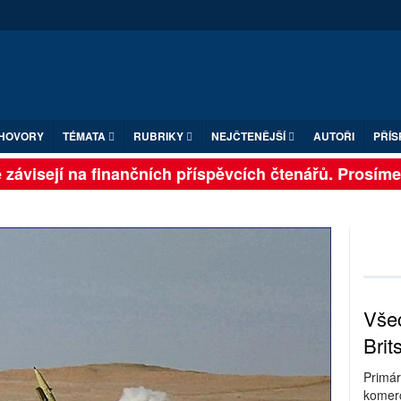
HOVORY
TÉMATA
RUBRIKY
NEJČTENĚJŠÍ
AUTOŘI
PŘÍS
ávisejí na finančních příspěvcích čtenářů. Prosíme, p
Všec
Brit
Primár
komerc