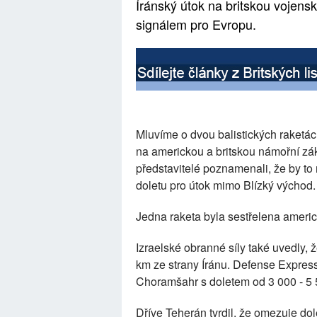
Íránský útok na britskou vojen
signálem pro Evropu.
Mluvíme o dvou balistických raketách
na americkou a britskou námořní zá
představitelé poznamenali, že by to 
doletu pro útok mimo Blízký východ.
Jedna raketa byla sestřelena americ
Izraelské obranné síly také uvedly, ž
km ze strany Íránu. Defense Express 
Choramšahr s doletem od 3 000 - 5
Dříve Teherán tvrdil, že omezuje dol