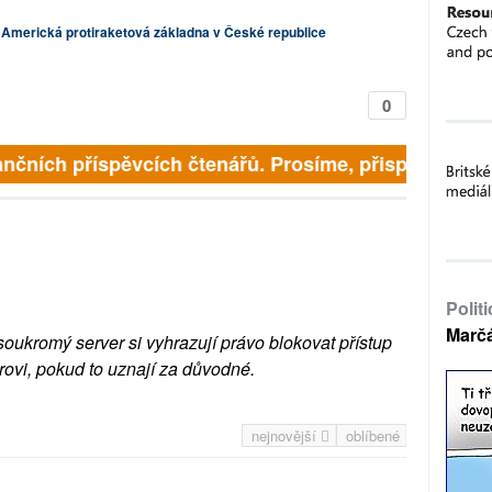
Americká protiraketová základna v České republice
0
nčních příspěvcích čtenářů. Prosíme, přispějte. ➥
Polit
Marč
soukromý server si vyhrazují právo blokovat přístup
rovi, pokud to uznají za důvodné.
nejnovější
oblíbené