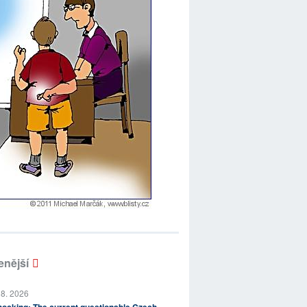
enější
 8. 2026