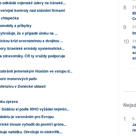
 odkládá vojenské údery na íránské...
31
eřejné kontroly nad státními firmami
BB
o chlapečka
C
tomobily a příbytky
31
Iz
hrožuje, že v případě útoku na ...
kou krizi srovnatelnou s dvojitou ...
31
H
dpory izraelské armády systematické...
sd
na zdravotníky. ČR ty vraždy podporuje
st
zabránit jemenským Húsiům ve vstupu d...
poře motorových paliv
ofenzívu v Doněcké oblasti
toku zprava
Nejsd
v Súdánu si podle WHO vyžádal nejmén...
 doletu je varováním pro Evropu
6.
cké invaze vyhodit do povětří gróns...
Ja
ře
je nabídku. Ohrožuje to elektrifik...