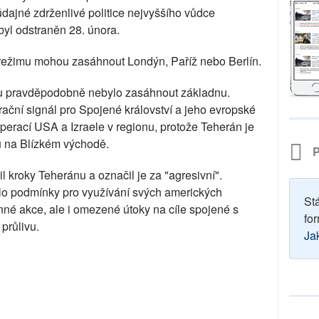
dajné zdrženlivé politice nejvyššího vůdce
byl odstraněn 28. února.
o režimu mohou zasáhnout Londýn, Paříž nebo Berlín.
ku pravděpodobně nebylo zasáhnout základnu.
rační signál pro Spojené království a jeho evropské
perací USA a Izraele v regionu, protože Teherán je
u na Blízkém východě.
P
l kroky Teheránu a označil je za "agresivní".
ilo podmínky pro využívání svých amerických
St
né akce, ale i omezené útoky na cíle spojené s
for
průlivu.
Ja