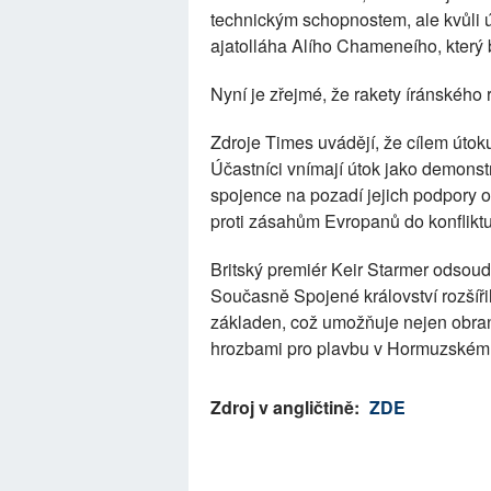
technickým schopnostem, ale kvůli ú
ajatolláha Alího Chameneího, který 
Nyní je zřejmé, že rakety íránskéh
Zdroje Times uvádějí, že cílem úto
Účastníci vnímají útok jako demonst
spojence na pozadí jejich podpory o
proti zásahům Evropanů do konflikt
Britský premiér Keir Starmer odsoudi
Současně Spojené království rozšíř
základen, což umožňuje nejen obran
hrozbami pro plavbu v Hormuzském 
Zdroj v angličtině:
ZDE