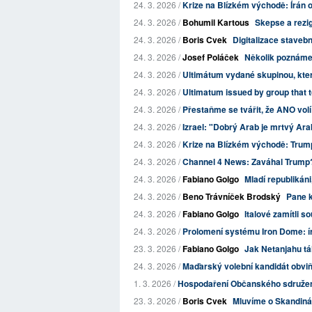
24. 3. 2026 /
Krize na Blízkém východě: Írán o
24. 3. 2026 /
Bohumil Kartous
Skepse a rezi
24. 3. 2026 /
Boris Cvek
Digitalizace stavebn
24. 3. 2026 /
Josef Poláček
Několik poznáme
24. 3. 2026 /
Ultimátum vydané skupinou, která
24. 3. 2026 /
Ultimatum issued by group that t
24. 3. 2026 /
Přestaňme se tvářit, že ANO volí 
24. 3. 2026 /
Izrael: "Dobrý Arab je mrtvý Ara
24. 3. 2026 /
Krize na Blízkém východě: Trump t
24. 3. 2026 /
Channel 4 News: Zaváhal Trump
24. 3. 2026 /
Fabiano Golgo
Mladí republikáni
24. 3. 2026 /
Beno Trávníček Brodský
Pane kr
24. 3. 2026 /
Fabiano Golgo
Italové zamítli s
24. 3. 2026 /
Prolomení systému Iron Dome: ír
23. 3. 2026 /
Fabiano Golgo
Jak Netanjahu tá
24. 3. 2026 /
Maďarský volební kandidát obviňu
1. 3. 2026 /
Hospodaření Občanského sdružení 
23. 3. 2026 /
Boris Cvek
Mluvíme o Skandiná