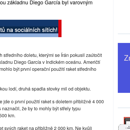
skou základnu Diego García byl varovným
 středního doletu, kterými se Írán pokusil zaútočit
kladnu Diego García v Indickém oceánu. Američtí
mohlo být první operační použití raket středního
kou lodí, druhá spadla stovky mil od objektu.
e jde o první použití raket s doletem přibližně 4 000
naznačil, že by to mohly být střely typu
 500 km.
et svých raket na přibližně 2 000 km. Ne kvůli