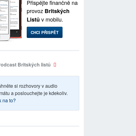
Přispějte finančně na
provoz
Britských
v mobilu.
Listů
CHCI PŘISPĚT
odcast Britských listů
áhněte si rozhovory v audio
mátu a poslouchejte je kdekoliv.
k na to?