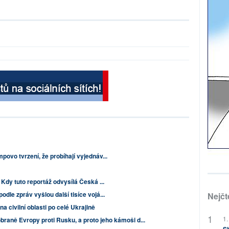
povo tvrzení, že probíhají vyjednáv...
 Kdy tuto reportáž odvysílá Česká ...
dle zpráv vyšlou další tisíce vojá...
Nejčt
a civilní oblasti po celé Ukrajině
1.
braně Evropy proti Rusku, a proto jeho kámoši d...