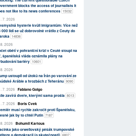
ocking: The current questionable Czech
vernment blocks the access of journalists it
es not like to its news conferences
15032
. 7. 2026
smyslná hysterie kvůli imigrantům: Více než
 000 lidí se už dobrovolně vrátilo z Ceuty do
aroka
14836
 8. 2026
čet obětí v pohraniční krizi v Ceutě stoupl na
, španělská vláda oznámila plány na
ybudování bariéry
10601
 8. 2026
ump ustoupil od útoků na Írán po varování ze
aúdské Arábie a hrozbách z Teheránu
9090
. 7. 2026
Fabiano Golgo
álie zavírá dveře, kterými sama prošla
8013
. 7. 2026
Boris Cvek
emiér musí rychle zakročit proti Španělsku,
esně jak by to chtěl Putin
7187
 8. 2026
Bohumil Kartous
acinka jako orwellovský pěšák trumpovské
titeze o demokracii (o skutečnosti)
6807