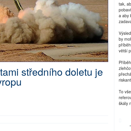
tak, a
pobavi
a aby 
zadava
Výsled
by moh
příběh
větší 
Příběh
tami středního doletu je
zlehčo
přechá
vropu
riskant
To vše
refero
škály 