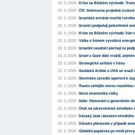
23. 3. 2026 /
Krize na Blízkém východě: Trump
23. 3. 2026 /
ČR: Sněmovna projedná zrušení v
23. 3. 2026 /
Izraelská armáda mučila ročníh
23. 3. 2026 /
Izraelci podpalují palestinské au
23. 3. 2026 /
Krize na Blízkém východě: Írán vy
23. 3. 2026 /
Válka s Íránem vyvolává energetic
23. 3. 2026 /
Izraelští osadníci páchají za po
23. 3. 2026 /
Izrael v Gaze dále vraždí, zejmé
23. 3. 2026 /
Strategické selhání v Íránu
23. 3. 2026 /
Saúdská Arábie a USA se snaží 
23. 3. 2026 /
Slovinsko zavedlo opatření k ús
23. 3. 2026 /
Rusko zahájilo novou rozsáhlou 
23. 3. 2026 /
Nová ekonomika války
23. 3. 2026 /
Itálie: Hlasování o generálním ú
23. 3. 2026 /
Útok na zdravotnické středisko 
23. 3. 2026 /
Íránský útok raketami středního
23. 3. 2026 /
Dánsko plánovalo v případě ameri
23. 3. 2026 /
Globální poptávka po mědi převyšu