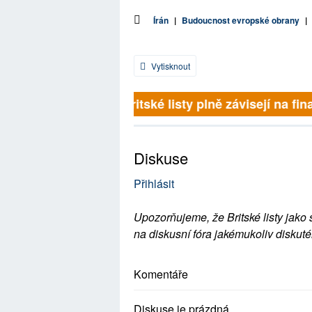
Írán
|
Budoucnost evropské obrany
|
Vytisknout
Britské listy plně závisejí na fina
Diskuse
Přihlásit
Upozorňujeme, že Britské listy jako 
na diskusní fóra jakémukoliv diskuté
Komentáře
Diskuse je prázdná.