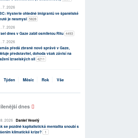
. 7. 2026
C: Hysterie ohledně imigrantů ve španělské
eutě je nesmysl
5828
. 7. 2026
rael dnes v Gaze zabil osmiletou Ritu
4493
. 7. 2026
amás předá zbraně nové správě v Gaze,
ěluje představitel, dohoda však závisí na
ažení izraelských sil
4211
Týden
Měsíc
Rok
Vše
ílenější dnes
 8. 2026
Daniel Veselý
k se pozdně kapitalistická mentalita snoubí s
šením klimatické krize?
1