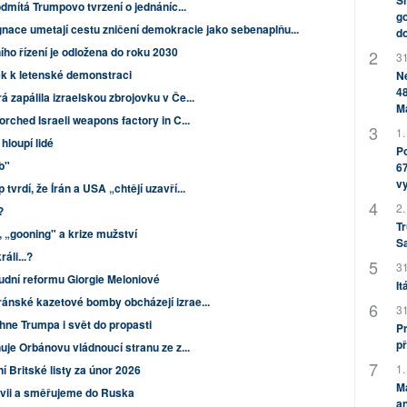
Sh
dmítá Trumpovo tvrzení o jednáníc...
go
gnace umetají cestu zničení demokracie jako sebenaplňu...
do
ího řízení je odložena do roku 2030
31
k k letenské demonstraci
Ne
48
 zapálila izraelskou zbrojovku v Če...
M
orched Israeli weapons factory in C...
1.
hloupí lidé
Po
b"
67
v
vrdí, že Írán a USA „chtějí uzavří...
2.
?
Tr
, „gooning" a krize mužství
S
áli...?
31
oudní reformu Giorgie Meloniové
It
ánské kazetové bomby obcházejí izrae...
31
hne Trumpa i svět do propasti
Pr
př
je Orbánovu vládnoucí stranu ze z...
1.
Britské listy za únor 2026
M
vii a směřujeme do Ruska
an