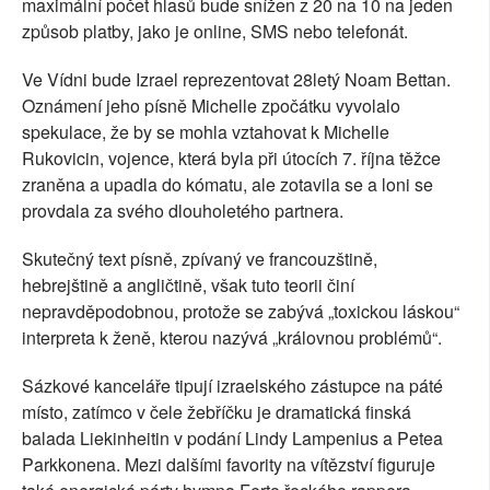
maximální počet hlasů bude snížen z 20 na 10 na jeden
způsob platby, jako je online, SMS nebo telefonát.
Ve Vídni bude Izrael reprezentovat 28letý Noam Bettan.
Oznámení jeho písně Michelle zpočátku vyvolalo
spekulace, že by se mohla vztahovat k Michelle
Rukovicin, vojence, která byla při útocích 7. října těžce
zraněna a upadla do kómatu, ale zotavila se a loni se
provdala za svého dlouholetého partnera.
Skutečný text písně, zpívaný ve francouzštině,
hebrejštině a angličtině, však tuto teorii činí
nepravděpodobnou, protože se zabývá „toxickou láskou“
interpreta k ženě, kterou nazývá „královnou problémů“.
Sázkové kanceláře tipují izraelského zástupce na páté
místo, zatímco v čele žebříčku je dramatická finská
balada Liekinheitin v podání Lindy Lampenius a Petea
Parkkonena. Mezi dalšími favority na vítězství figuruje