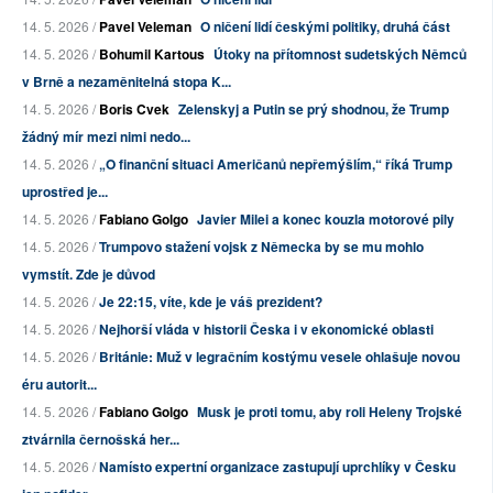
14. 5. 2026 /
Pavel Veleman
O ničení lidí českými politiky, druhá část
14. 5. 2026 /
Bohumil Kartous
Útoky na přítomnost sudetských Němců
v Brně a nezaměnitelná stopa K...
14. 5. 2026 /
Boris Cvek
Zelenskyj a Putin se prý shodnou, že Trump
žádný mír mezi nimi nedo...
14. 5. 2026 /
„O finanční situaci Američanů nepřemýšlím,“ říká Trump
uprostřed je...
14. 5. 2026 /
Fabiano Golgo
Javier Milei a konec kouzla motorové pily
14. 5. 2026 /
Trumpovo stažení vojsk z Německa by se mu mohlo
vymstít. Zde je důvod
14. 5. 2026 /
Je 22:15, víte, kde je váš prezident?
14. 5. 2026 /
Nejhorší vláda v historii Česka i v ekonomické oblasti
14. 5. 2026 /
Británie: Muž v legračním kostýmu vesele ohlašuje novou
éru autorit...
14. 5. 2026 /
Fabiano Golgo
Musk je proti tomu, aby roli Heleny Trojské
ztvárnila černošská her...
14. 5. 2026 /
Namísto expertní organizace zastupují uprchlíky v Česku