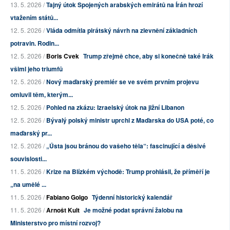
13. 5. 2026 /
Tajný útok Spojených arabských emirátů na Írán hrozí
vtažením států...
12. 5. 2026 /
Vláda odmítla pirátský návrh na zlevnění základních
potravin. Rodin...
12. 5. 2026 /
Boris Cvek
Trump zřejmě chce, aby si konečně také Irák
všiml jeho triumfů
12. 5. 2026 /
Nový maďarský premiér se ve svém prvním projevu
omluvil těm, kterým...
12. 5. 2026 /
Pohled na zkázu: Izraelský útok na jižní Libanon
12. 5. 2026 /
Bývalý polský ministr uprchl z Maďarska do USA poté, co
maďarský pr...
12. 5. 2026 /
„Ústa jsou bránou do vašeho těla“: fascinující a děsivé
souvislosti...
11. 5. 2026 /
Krize na Blízkém východě: Trump prohlásil, že příměří je
„na umělé ...
11. 5. 2026 /
Fabiano Golgo
Týdenní historický kalendář
11. 5. 2026 /
Arnošt Kult
Je možné podat správní žalobu na
Ministerstvo pro místní rozvoj?