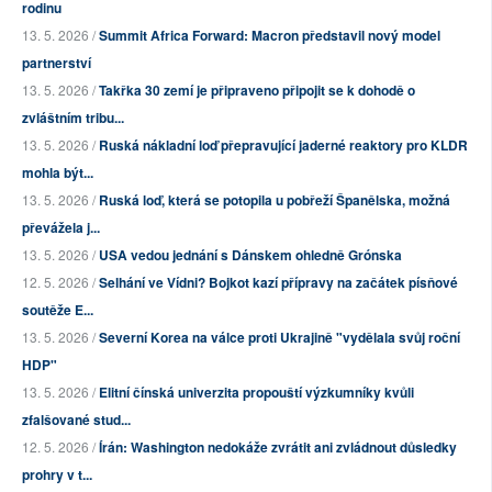
rodinu
13. 5. 2026 /
Summit Africa Forward: Macron představil nový model
partnerství
13. 5. 2026 /
Takřka 30 zemí je připraveno připojit se k dohodě o
zvláštním tribu...
13. 5. 2026 /
Ruská nákladní loď přepravující jaderné reaktory pro KLDR
mohla být...
13. 5. 2026 /
Ruská loď, která se potopila u pobřeží Španělska, možná
převážela j...
13. 5. 2026 /
USA vedou jednání s Dánskem ohledně Grónska
12. 5. 2026 /
Selhání ve Vídni? Bojkot kazí přípravy na začátek písňové
soutěže E...
13. 5. 2026 /
Severní Korea na válce proti Ukrajině "vydělala svůj roční
HDP"
13. 5. 2026 /
Elitní čínská univerzita propouští výzkumníky kvůli
zfalšované stud...
12. 5. 2026 /
Írán: Washington nedokáže zvrátit ani zvládnout důsledky
prohry v t...