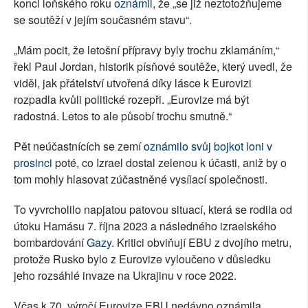
konci loňského roku
oznámil
, že „se již neztotožňujeme
se soutěží v jejím současném stavu“.
„Mám pocit, že letošní přípravy byly trochu zklamáním,“
řekl Paul Jordan, historik písňové soutěže, který uvedl, že
viděl, jak přátelství utvořená díky lásce k Eurovizi
rozpadla kvůli politické rozepři. „Eurovize má být
radostná. Letos to ale působí trochu smutně.“
Pět neúčastnících se zemí
oznámilo svůj bojkot loni v
prosinci
poté, co Izrael dostal zelenou k účasti, aniž by o
tom mohly hlasovat zúčastněné vysílací společnosti.
To vyvrcholilo napjatou patovou situací, která se rodila od
útoku Hamásu 7. října 2023 a následného izraelského
bombardování
Gazy
. Kritici obviňují EBU z dvojího metru,
protože Rusko bylo z Eurovize vyloučeno v důsledku
jeho rozsáhlé invaze na Ukrajinu v roce 2022.
Včas k 70. výročí Eurovize EBU nedávno oznámila