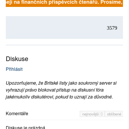
isejí na finančních příspěvcích čtenářů. Prosíme, přis
3579
Diskuse
Přihlásit
Upozorňujeme, že Britské listy jako soukromý server si
vyhrazují právo blokovat přístup na diskusní fóra
jakémukoliv diskutérovi, pokud to uznají za důvodné.
Komentáře
nejnovější
oblíbené
Diskuse je prázdná.