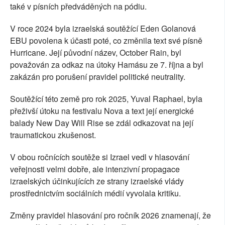
také v písních předváděných na pódiu.
V roce 2024 byla izraelská soutěžící Eden Golanová
EBU povolena k účasti poté, co změnila text své písně
Hurricane. Její původní název, October Rain, byl
považován za odkaz na útoky Hamásu ze 7. října a byl
zakázán pro porušení pravidel politické neutrality.
Soutěžící této země pro rok 2025, Yuval Raphael, byla
přeživší útoku na festivalu Nova a text její energické
balady New Day Will Rise se zdál odkazovat na její
traumatickou zkušenost.
V obou ročnících soutěže si Izrael vedl v hlasování
veřejnosti velmi dobře, ale intenzivní propagace
izraelských účinkujících ze strany izraelské vlády
prostřednictvím sociálních médií vyvolala kritiku.
Změny pravidel hlasování pro ročník 2026 znamenají, že