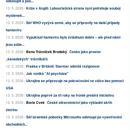
odstoupit a pos...
13. 5. 2026 /
Krize v Anglii: Labouristická strana nyní potřebuje souboj
myšlenek...
13. 5. 2026 /
Šéf WHO vyzývá země, aby se připravily na další případy
hantaviru
13. 5. 2026 /
Vypuknutí hantaviru bylo zvládnuto dobře – ale před námi
jsou stále...
13. 5. 2026 /
Beno Trávníček Brodský
Česko jako prostor
„kanadských“ trávníkářů
12. 5. 2026 /
Fraška v Británii: Starmer odmítá rezignovat
13. 5. 2026 /
Jak vzniká "AI psychóza"
13. 5. 2026 /
Ukrajina se připravuje na pokračování ve válce bez pomoci
USA
13. 5. 2026 /
Ukrajina poprvé za tři roky na frontě přebírá iniciativu
12. 5. 2026 /
Boris Cvek
České zdravotnictví jako výkladní skříň
zločinu
13. 5. 2026 /
Šéf izraelské pobočky Microsoftu odstoupí po vyšetřování
obchodních...