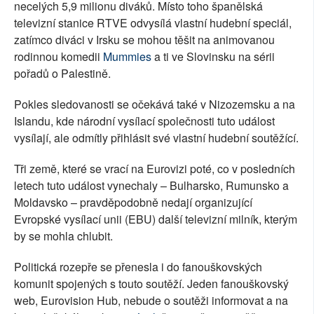
necelých 5,9 milionu diváků. Místo toho španělská
televizní stanice RTVE odvysílá vlastní hudební speciál,
zatímco diváci v Irsku se mohou těšit na animovanou
rodinnou komedii
Mummies
a ti ve Slovinsku na sérii
pořadů o Palestině.
Pokles sledovanosti se očekává také v Nizozemsku a na
Islandu, kde národní vysílací společnosti tuto událost
vysílají, ale odmítly přihlásit své vlastní hudební soutěžící.
Tři země, které se vrací na Eurovizi poté, co v posledních
letech tuto událost vynechaly – Bulharsko, Rumunsko a
Moldavsko – pravděpodobně nedají organizující
Evropské vysílací unii (EBU) další televizní milník, kterým
by se mohla chlubit.
Politická rozepře se přenesla i do fanouškovských
komunit spojených s touto soutěží. Jeden fanouškovský
web, Eurovision Hub, nebude o soutěži informovat a na