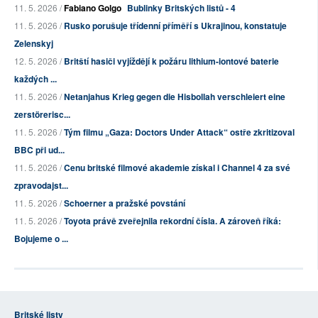
11. 5. 2026 /
Fabiano Golgo
Bublinky Britských listů - 4
11. 5. 2026 /
Rusko porušuje třídenní příměří s Ukrajinou, konstatuje
Zelenskyj
12. 5. 2026 /
Britští hasiči vyjíždějí k požáru lithium-iontové baterie
každých ...
11. 5. 2026 /
Netanjahus Krieg gegen die Hisbollah verschleiert eine
zerstörerisc...
11. 5. 2026 /
Tým filmu „Gaza: Doctors Under Attack“ ostře zkritizoval
BBC při ud...
11. 5. 2026 /
Cenu britské filmové akademie získal i Channel 4 za své
zpravodajst...
11. 5. 2026 /
Schoerner a pražské povstání
11. 5. 2026 /
Toyota právě zveřejnila rekordní čísla. A zároveň říká:
Bojujeme o ...
Britské listy