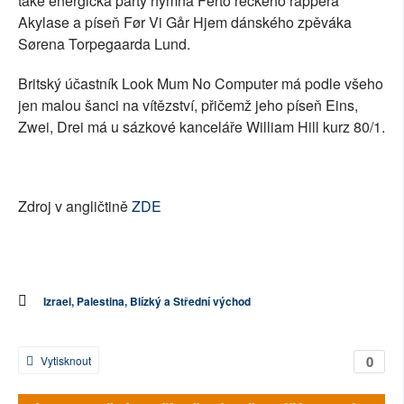
také energická párty hymna Ferto řeckého rappera
Akylase a píseň Før Vi Går Hjem dánského zpěváka
Sørena Torpegaarda Lund.
Britský účastník Look Mum No Computer má podle všeho
jen malou šanci na vítězství, přičemž jeho píseň Eins,
Zwei, Drei má u sázkové kanceláře William Hill kurz 80/1.
Zdroj v angličtině
ZDE
Izrael, Palestina, Blízký a Střední východ
0
Vytisknout