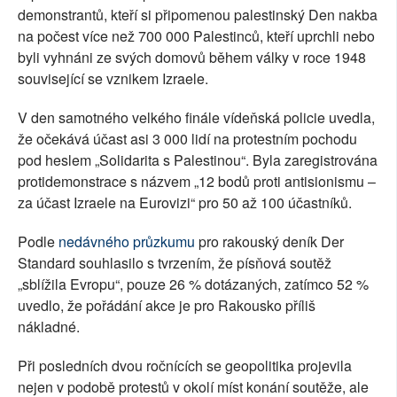
demonstrantů, kteří si připomenou palestinský Den nakba
na počest více než 700 000 Palestinců, kteří uprchli nebo
byli vyhnáni ze svých domovů během války v roce 1948
související se vznikem Izraele.
V den samotného velkého finále vídeňská policie uvedla,
že očekává účast asi 3 000 lidí na protestním pochodu
pod heslem „Solidarita s Palestinou“. Byla zaregistrována
protidemonstrace s názvem „12 bodů proti antisionismu –
za účast Izraele na Eurovizi“ pro 50 až 100 účastníků.
Podle
nedávného průzkumu
pro rakouský deník Der
Standard souhlasilo s tvrzením, že písňová soutěž
„sblížila Evropu“, pouze 26 % dotázaných, zatímco 52 %
uvedlo, že pořádání akce je pro Rakousko příliš
nákladné.
Při posledních dvou ročnících se geopolitika projevila
nejen v podobě protestů v okolí míst konání soutěže, ale