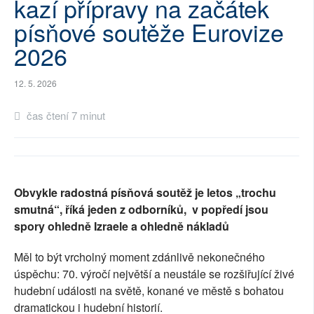
kazí přípravy na začátek
SOCIÁLNÍ SÍTĚ
písňové soutěže Eurovize
2026
RUBRIKY
PLNÁ VERZE STRÁNEK
12. 5. 2026
čas čtení 7 minut
Obvykle radostná písňová soutěž je letos „trochu
smutná“, říká jeden z odborníků, v popředí jsou
spory ohledně Izraele a ohledně nákladů
Měl to být vrcholný moment zdánlivě nekonečného
úspěchu: 70. výročí největší a neustále se rozšiřující živé
hudební události na světě, konané ve městě s bohatou
dramatickou i hudební historií.