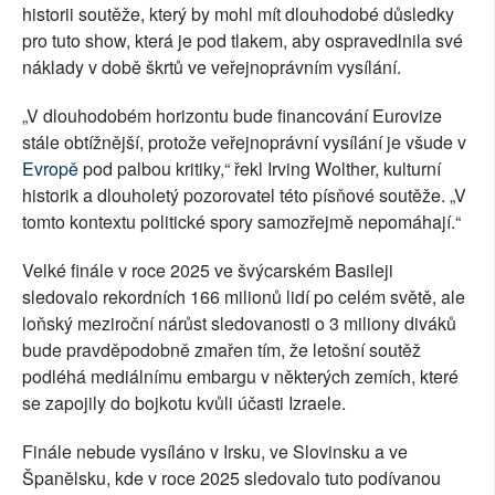
historii soutěže, který by mohl mít dlouhodobé důsledky
pro tuto show, která je pod tlakem, aby ospravedlnila své
náklady v době škrtů ve veřejnoprávním vysílání.
„V dlouhodobém horizontu bude financování Eurovize
stále obtížnější, protože veřejnoprávní vysílání je všude v
Evropě
pod palbou kritiky,“ řekl Irving Wolther, kulturní
historik a dlouholetý pozorovatel této písňové soutěže. „V
tomto kontextu politické spory samozřejmě nepomáhají.“
Velké finále v roce 2025 ve švýcarském Basileji
sledovalo rekordních 166 milionů lidí po celém světě, ale
loňský meziroční nárůst sledovanosti o 3 miliony diváků
bude pravděpodobně zmařen tím, že letošní soutěž
podléhá mediálnímu embargu v některých zemích, které
se zapojily do bojkotu kvůli účasti Izraele.
Finále nebude vysíláno v Irsku, ve Slovinsku a ve
Španělsku, kde v roce 2025 sledovalo tuto podívanou