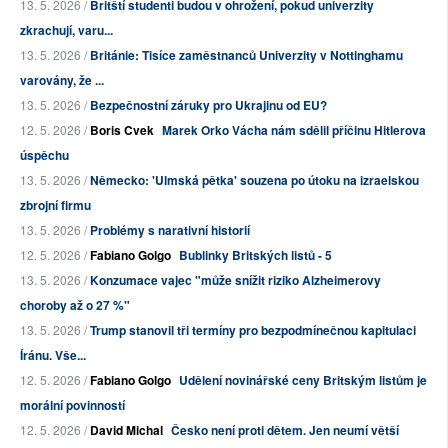
13. 5. 2026 /
Britští studenti budou v ohrožení, pokud univerzity
zkrachují, varu...
13. 5. 2026 /
Británie: Tisíce zaměstnanců Univerzity v Nottinghamu
varovány, že ...
13. 5. 2026 /
Bezpečnostní záruky pro Ukrajinu od EU?
12. 5. 2026 /
Boris Cvek
Marek Orko Vácha nám sdělil příčinu Hitlerova
úspěchu
13. 5. 2026 /
Německo: 'Ulmská pětka' souzena po útoku na izraelskou
zbrojní firmu
13. 5. 2026 /
Problémy s narativní historií
12. 5. 2026 /
Fabiano Golgo
Bublinky Britských listů - 5
13. 5. 2026 /
Konzumace vajec "může snížit riziko Alzheimerovy
choroby až o 27 %"
13. 5. 2026 /
Trump stanovil tři termíny pro bezpodmínečnou kapitulaci
Íránu. Vše...
12. 5. 2026 /
Fabiano Golgo
Udělení novinářské ceny Britským listům je
morální povinností
12. 5. 2026 /
David Michal
Česko není proti dětem. Jen neumí větší