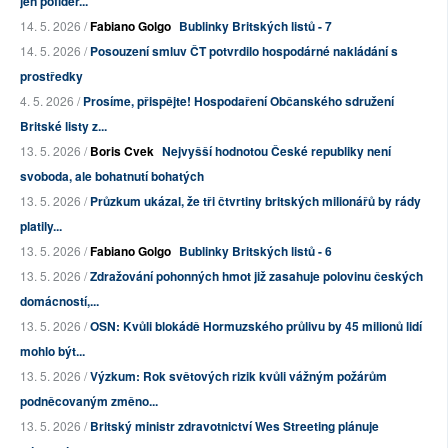
jen pofider...
14. 5. 2026 /
Fabiano Golgo
Bublinky Britských listů - 7
14. 5. 2026 /
Posouzení smluv ČT potvrdilo hospodárné nakládání s
prostředky
4. 5. 2026 /
Prosíme, přispějte! Hospodaření Občanského sdružení
Britské listy z...
13. 5. 2026 /
Boris Cvek
Nejvyšší hodnotou České republiky není
svoboda, ale bohatnutí bohatých
13. 5. 2026 /
Průzkum ukázal, že tři čtvrtiny britských milionářů by rády
platily...
13. 5. 2026 /
Fabiano Golgo
Bublinky Britských listů - 6
13. 5. 2026 /
Zdražování pohonných hmot již zasahuje polovinu českých
domácností,...
13. 5. 2026 /
OSN: Kvůli blokádě Hormuzského průlivu by 45 milionů lidí
mohlo být...
13. 5. 2026 /
Výzkum: Rok světových rizik kvůli vážným požárům
podněcovaným změno...
13. 5. 2026 /
Britský ministr zdravotnictví Wes Streeting plánuje