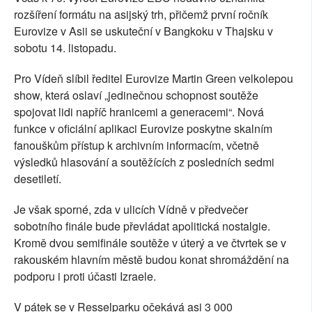
rozšíření formátu na asijský trh, přičemž první ročník
Eurovize v Asii se uskuteční v Bangkoku v Thajsku v
sobotu 14. listopadu.
Pro Vídeň slíbil ředitel Eurovize Martin Green velkolepou
show, která oslaví „jedinečnou schopnost soutěže
spojovat lidi napříč hranicemi a generacemi“. Nová
funkce v oficiální aplikaci Eurovize poskytne skalním
fanouškům přístup k archivním informacím, včetně
výsledků hlasování a soutěžících z posledních sedmi
desetiletí.
Je však sporné, zda v ulicích Vídně v předvečer
sobotního finále bude převládat apolitická nostalgie.
Kromě dvou semifinále soutěže v úterý a ve čtvrtek se v
rakouském hlavním městě budou konat shromáždění na
podporu i proti účasti Izraele.
V pátek se v Resselparku očekává asi 3 000