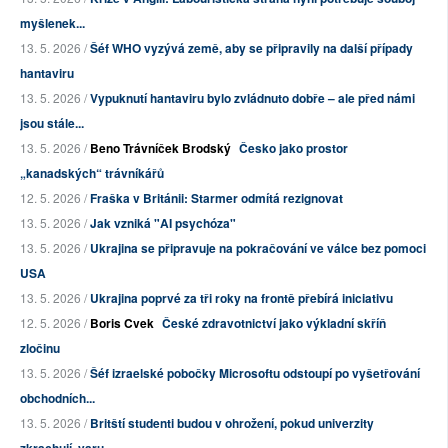
myšlenek...
13. 5. 2026 /
Šéf WHO vyzývá země, aby se připravily na další případy
hantaviru
13. 5. 2026 /
Vypuknutí hantaviru bylo zvládnuto dobře – ale před námi
jsou stále...
13. 5. 2026 /
Beno Trávníček Brodský
Česko jako prostor
„kanadských“ trávníkářů
12. 5. 2026 /
Fraška v Británii: Starmer odmítá rezignovat
13. 5. 2026 /
Jak vzniká "AI psychóza"
13. 5. 2026 /
Ukrajina se připravuje na pokračování ve válce bez pomoci
USA
13. 5. 2026 /
Ukrajina poprvé za tři roky na frontě přebírá iniciativu
12. 5. 2026 /
Boris Cvek
České zdravotnictví jako výkladní skříň
zločinu
13. 5. 2026 /
Šéf izraelské pobočky Microsoftu odstoupí po vyšetřování
obchodních...
13. 5. 2026 /
Britští studenti budou v ohrožení, pokud univerzity