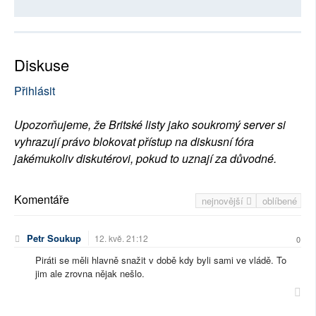
Diskuse
Přihlásit
Upozorňujeme, že Britské listy jako soukromý server si
vyhrazují právo blokovat přístup na diskusní fóra
jakémukoliv diskutérovi, pokud to uznají za důvodné.
Komentáře
nejnovější
oblíbené
Petr Soukup
12. kvě. 21:12
0
Piráti se měli hlavně snažit v době kdy byli sami ve vládě. To
jim ale zrovna nějak nešlo.