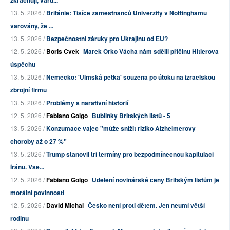
zkrachují, varu...
13. 5. 2026 /
Británie: Tisíce zaměstnanců Univerzity v Nottinghamu
varovány, že ...
13. 5. 2026 /
Bezpečnostní záruky pro Ukrajinu od EU?
12. 5. 2026 /
Boris Cvek
Marek Orko Vácha nám sdělil příčinu Hitlerova
úspěchu
13. 5. 2026 /
Německo: 'Ulmská pětka' souzena po útoku na izraelskou
zbrojní firmu
13. 5. 2026 /
Problémy s narativní historií
12. 5. 2026 /
Fabiano Golgo
Bublinky Britských listů - 5
13. 5. 2026 /
Konzumace vajec "může snížit riziko Alzheimerovy
choroby až o 27 %"
13. 5. 2026 /
Trump stanovil tři termíny pro bezpodmínečnou kapitulaci
Íránu. Vše...
12. 5. 2026 /
Fabiano Golgo
Udělení novinářské ceny Britským listům je
morální povinností
12. 5. 2026 /
David Michal
Česko není proti dětem. Jen neumí větší
rodinu