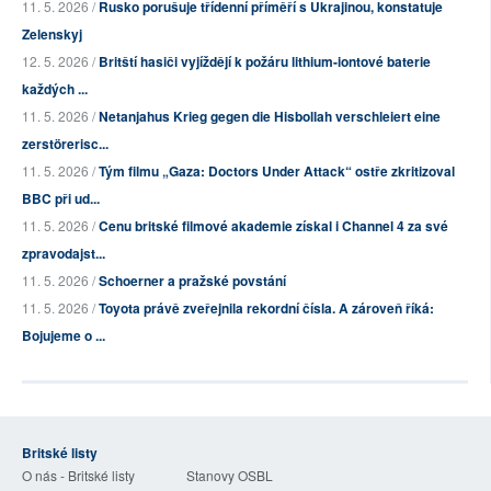
11. 5. 2026 /
Rusko porušuje třídenní příměří s Ukrajinou, konstatuje
Zelenskyj
12. 5. 2026 /
Britští hasiči vyjíždějí k požáru lithium-iontové baterie
každých ...
11. 5. 2026 /
Netanjahus Krieg gegen die Hisbollah verschleiert eine
zerstörerisc...
11. 5. 2026 /
Tým filmu „Gaza: Doctors Under Attack“ ostře zkritizoval
BBC při ud...
11. 5. 2026 /
Cenu britské filmové akademie získal i Channel 4 za své
zpravodajst...
11. 5. 2026 /
Schoerner a pražské povstání
11. 5. 2026 /
Toyota právě zveřejnila rekordní čísla. A zároveň říká:
Bojujeme o ...
Britské listy
O nás - Britské listy
Stanovy OSBL