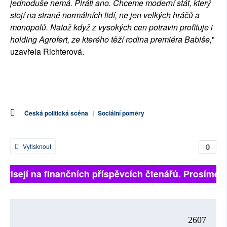
jednoduše nemá. Piráti ano. Chceme moderní stát, který
stojí na straně normálních lidí, ne jen velkých hráčů a
monopolů. Natož když z vysokých cen potravin profituje i
holding Agrofert, ze kterého těží rodina premiéra Babiše,
"
uzavřela Richterová.
Česká politická scéna
|
Sociální poměry
0
Vytisknout
ávisejí na finančních příspěvcích čtenářů. Prosíme, p
2607