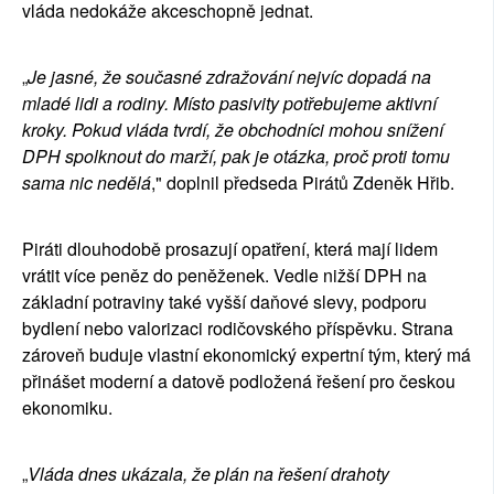
vláda nedokáže akceschopně jednat.
„
Je jasné, že současné zdražování nejvíc dopadá na
mladé lidi a rodiny. Místo pasivity potřebujeme aktivní
kroky. Pokud vláda tvrdí, že obchodníci mohou snížení
DPH spolknout do marží, pak je otázka, proč proti tomu
sama nic nedělá
," doplnil předseda Pirátů Zdeněk Hřib.
Piráti dlouhodobě prosazují opatření, která mají lidem
vrátit více peněz do peněženek. Vedle nižší DPH na
základní potraviny také vyšší daňové slevy, podporu
bydlení nebo valorizaci rodičovského příspěvku. Strana
zároveň buduje vlastní ekonomický expertní tým, který má
přinášet moderní a datově podložená řešení pro českou
ekonomiku.
„
Vláda dnes ukázala, že plán na řešení drahoty