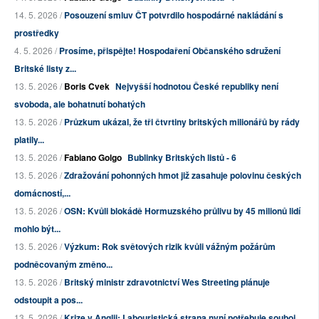
14. 5. 2026 /
Posouzení smluv ČT potvrdilo hospodárné nakládání s
prostředky
4. 5. 2026 /
Prosíme, přispějte! Hospodaření Občanského sdružení
Britské listy z...
13. 5. 2026 /
Boris Cvek
Nejvyšší hodnotou České republiky není
svoboda, ale bohatnutí bohatých
13. 5. 2026 /
Průzkum ukázal, že tři čtvrtiny britských milionářů by rády
platily...
13. 5. 2026 /
Fabiano Golgo
Bublinky Britských listů - 6
13. 5. 2026 /
Zdražování pohonných hmot již zasahuje polovinu českých
domácností,...
13. 5. 2026 /
OSN: Kvůli blokádě Hormuzského průlivu by 45 milionů lidí
mohlo být...
13. 5. 2026 /
Výzkum: Rok světových rizik kvůli vážným požárům
podněcovaným změno...
13. 5. 2026 /
Britský ministr zdravotnictví Wes Streeting plánuje
odstoupit a pos...
13. 5. 2026 /
Krize v Anglii: Labouristická strana nyní potřebuje souboj