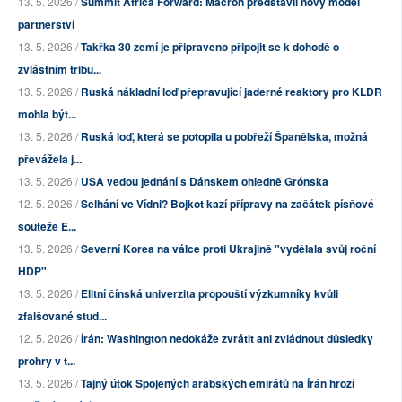
13. 5. 2026 /
Summit Africa Forward: Macron představil nový model
partnerství
13. 5. 2026 /
Takřka 30 zemí je připraveno připojit se k dohodě o
zvláštním tribu...
13. 5. 2026 /
Ruská nákladní loď přepravující jaderné reaktory pro KLDR
mohla být...
13. 5. 2026 /
Ruská loď, která se potopila u pobřeží Španělska, možná
převážela j...
13. 5. 2026 /
USA vedou jednání s Dánskem ohledně Grónska
12. 5. 2026 /
Selhání ve Vídni? Bojkot kazí přípravy na začátek písňové
soutěže E...
13. 5. 2026 /
Severní Korea na válce proti Ukrajině "vydělala svůj roční
HDP"
13. 5. 2026 /
Elitní čínská univerzita propouští výzkumníky kvůli
zfalšované stud...
12. 5. 2026 /
Írán: Washington nedokáže zvrátit ani zvládnout důsledky
prohry v t...
13. 5. 2026 /
Tajný útok Spojených arabských emirátů na Írán hrozí