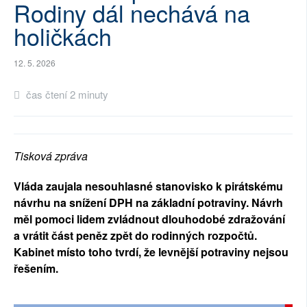
Rodiny dál nechává na
SOCIÁLNÍ SÍTĚ
holičkách
RUBRIKY
12. 5. 2026
PLNÁ VERZE STRÁNEK
čas čtení 2 minuty
Tisková zpráva
Vláda zaujala nesouhlasné stanovisko k pirátskému
návrhu na snížení DPH na základní potraviny. Návrh
měl pomoci lidem zvládnout dlouhodobé zdražování
a vrátit část peněz zpět do rodinných rozpočtů.
Kabinet místo toho tvrdí, že levnější potraviny nejsou
řešením.