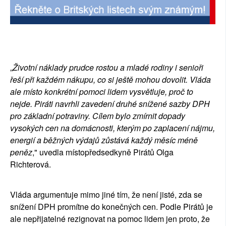
„
Životní náklady prudce rostou a mladé rodiny i senioři
řeší při každém nákupu, co si ještě mohou dovolit. Vláda
ale místo konkrétní pomoci lidem vysvětluje, proč to
nejde. Piráti navrhli zavedení druhé snížené sazby DPH
pro základní potraviny. Cílem bylo zmírnit dopady
vysokých cen na domácnosti, kterým po zaplacení nájmu,
energií a běžných výdajů zůstává každý měsíc méně
peněz
," uvedla místopředsedkyně Pirátů Olga
Richterová.
Vláda argumentuje mimo jiné tím, že není jisté, zda se
snížení DPH promítne do konečných cen. Podle Pirátů je
ale nepřijatelné rezignovat na pomoc lidem jen proto, že