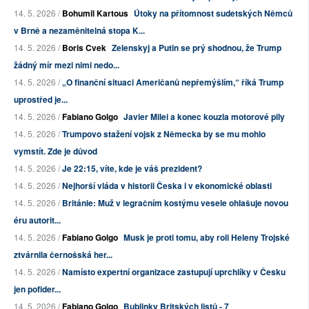
14. 5. 2026 /
Bohumil Kartous
Útoky na přítomnost sudetských Němců
v Brně a nezaměnitelná stopa K...
14. 5. 2026 /
Boris Cvek
Zelenskyj a Putin se prý shodnou, že Trump
žádný mír mezi nimi nedo...
14. 5. 2026 /
„O finanční situaci Američanů nepřemýšlím,“ říká Trump
uprostřed je...
14. 5. 2026 /
Fabiano Golgo
Javier Milei a konec kouzla motorové pily
14. 5. 2026 /
Trumpovo stažení vojsk z Německa by se mu mohlo
vymstít. Zde je důvod
14. 5. 2026 /
Je 22:15, víte, kde je váš prezident?
14. 5. 2026 /
Nejhorší vláda v historii Česka i v ekonomické oblasti
14. 5. 2026 /
Británie: Muž v legračním kostýmu vesele ohlašuje novou
éru autorit...
14. 5. 2026 /
Fabiano Golgo
Musk je proti tomu, aby roli Heleny Trojské
ztvárnila černošská her...
14. 5. 2026 /
Namísto expertní organizace zastupují uprchlíky v Česku
jen pofider...
14. 5. 2026 /
Fabiano Golgo
Bublinky Britských listů - 7