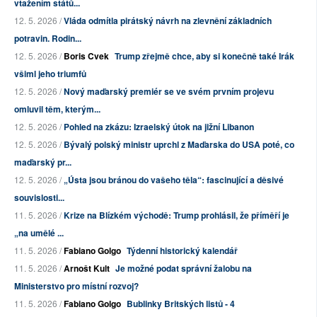
vtažením států...
12. 5. 2026 /
Vláda odmítla pirátský návrh na zlevnění základních
potravin. Rodin...
12. 5. 2026 /
Boris Cvek
Trump zřejmě chce, aby si konečně také Irák
všiml jeho triumfů
12. 5. 2026 /
Nový maďarský premiér se ve svém prvním projevu
omluvil těm, kterým...
12. 5. 2026 /
Pohled na zkázu: Izraelský útok na jižní Libanon
12. 5. 2026 /
Bývalý polský ministr uprchl z Maďarska do USA poté, co
maďarský pr...
12. 5. 2026 /
„Ústa jsou bránou do vašeho těla“: fascinující a děsivé
souvislosti...
11. 5. 2026 /
Krize na Blízkém východě: Trump prohlásil, že příměří je
„na umělé ...
11. 5. 2026 /
Fabiano Golgo
Týdenní historický kalendář
11. 5. 2026 /
Arnošt Kult
Je možné podat správní žalobu na
Ministerstvo pro místní rozvoj?
11. 5. 2026 /
Fabiano Golgo
Bublinky Britských listů - 4