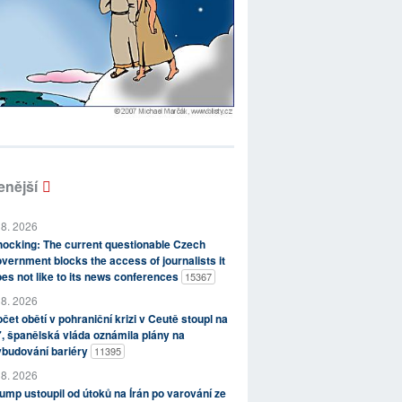
enější
 8. 2026
ocking: The current questionable Czech
vernment blocks the access of journalists it
es not like to its news conferences
15367
 8. 2026
čet obětí v pohraniční krizi v Ceutě stoupl na
, španělská vláda oznámila plány na
ybudování bariéry
11395
 8. 2026
ump ustoupil od útoků na Írán po varování ze