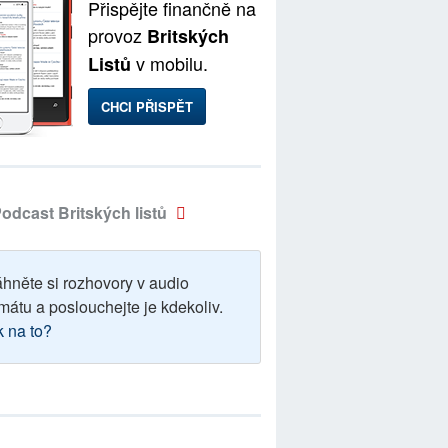
Přispějte finančně na
provoz
Britských
v mobilu.
Listů
CHCI PŘISPĚT
odcast Britských listů
áhněte si rozhovory v audio
mátu a poslouchejte je kdekoliv.
k na to?