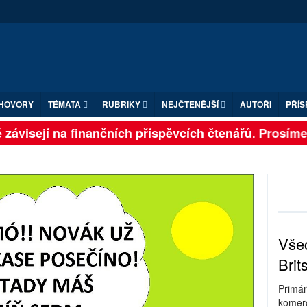
HOVORY
TÉMATA
RUBRIKY
NEJČTENĚJŠÍ
AUTOŘI
PŘÍS
závisejí na finančních příspěvcích čtenářů. Prosíme, p
Všec
Brit
Primár
komerc