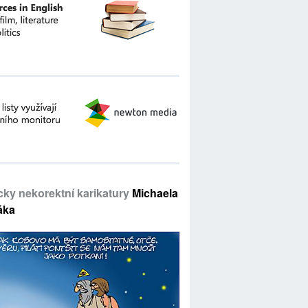
icky nekorektní karikatury
Michaela
áka