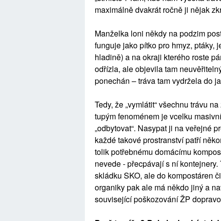
maximálně dvakrát ročně ji nějak zkr
Manželka loni někdy na podzim post
funguje jako pítko pro hmyz, ptáky, 
hladině) a na okraji kterého roste pá
odřízla, ale objevila tam neuvěřitel
ponechán – tráva tam vydržela do ja
Tedy, že „vymlátit“ všechnu trávu n
tupým fenoménem je vcelku masivní
„odbytovat“. Nasypat ji na veřejné p
každé takové prostranství patří něko
tolik potřebnému domácímu komposto
nevede - přecpávají s ní kontejnery
skládku SKO, ale do kompostáren či 
organiky pak ale má někdo jiný a nav
související poškozování ŽP dopravo