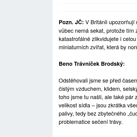
V Británii upozorňují
Pozn. JČ:
vůbec nemá sekat, protože tím zn
katastrofálně zlikvidujete i cel
miniaturních zvířat, která by nor
Beno Trávníček Brodský:
Odstěhovali jsme se před časem
čistým vzduchem, klidem, selsk
toho jsme tu našli, ale také pár
velikost sídla – jsou zkrátka vš
palivy, tedy bez zbytečného „čud
problematice sečení trávy.