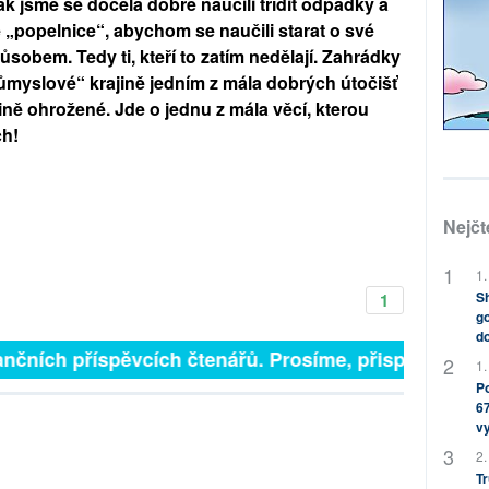
ak jsme se docela dobře naučili třídit odpadky a
„popelnice“, abychom se naučili starat o své
sobem. Tedy ti, kteří to zatím nedělají. Zahrádky
ůmyslové“ krajině jedním z mála dobrých útočišť
šině ohrožené. Jde o jednu z mála věcí, kterou
ch!
Nejčt
1.
Sh
1
go
do
nčních příspěvcích čtenářů. Prosíme, přispějte. ➥
1.
Po
67
v
2.
Tr