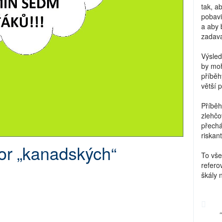
tak, a
pobavi
a aby 
zadava
Výsled
by moh
příběh
větší 
Příběh
zlehčo
přechá
riskant
or „kanadských“
To vše
refero
škály 