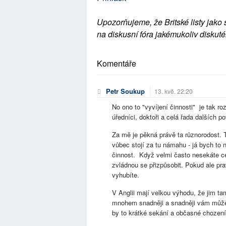
Upozorňujeme, že Britské listy jako 
na diskusní fóra jakémukoliv diskuté
Komentáře
Petr Soukup
13. kvě. 22:20
No ono to "vyvíjení činnosti" je tak ro
úředníci, doktoři a celá řada dalších p
Za mě je pěkná právě ta různorodost. 
vůbec stojí za tu námahu - já bych to 
činnost. Když velmi často nesekáte ce
zvládnou se přizpůsobit. Pokud ale pr
vyhubíte.
V Anglii mají velkou výhodu, že jim ta
mnohem snadněji a snadněji vám může t
by to krátké sekání a občasné chození 