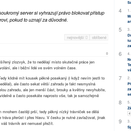
S
1.
soukromý server si vyhrazují právo blokovat přístup
M
rovi, pokud to uznají za důvodné.
an
3.
Dů
nejnovější
oblíbené
tu
za
4.
0
No
zšířený zlozvyk, že to nedělají místo skutečné práce jen
Te
ovolání, ale i běžní lidé ve svém volném čase.
vá
Tedy klidně mít kousek pěkně posekaný (i když nevím jestli to
2.
nedělal), ale často sekat větší zahradu je fakt nesmyslná
P
za
lou zahradu, ale jen menší část, brouky a květiny nevyhubíte,
s
avidelně a často posekáte naprosto vše, tak je samozřejmě
5.
Zá
m mnohem častěji prší, tedy pěkný nízký trávniček se dělá
4
ráva přerůst i přes hlavu. V česku je nutné zavlažovat, jinak
3.
váš trávník ani nemusel přežít.
S