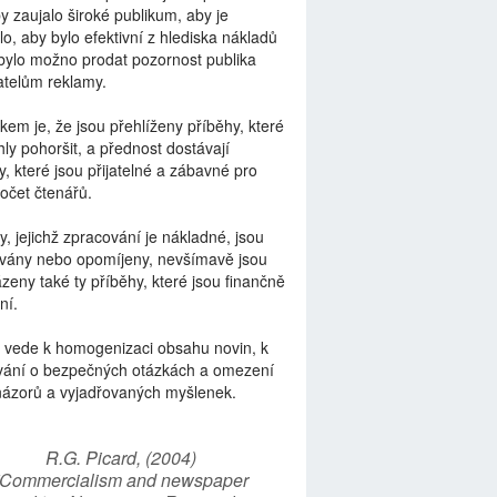
by zaujalo široké publikum, aby je
lo, aby bylo efektivní z hlediska nákladů
bylo možno prodat pozornost publika
telům reklamy.
kem je, že jsou přehlíženy příběhy, které
ly pohoršit, a přednost dostávají
y, které jsou přijatelné a zábavné pro
počet čtenářů.
y, jejichž zpracování je nákladné, jsou
vány nebo opomíjeny, nevšímavě jsou
zeny také ty příběhy, které jsou finančně
ní.
 vede k homogenizaci obsahu novin, k
vání o bezpečných otázkách a omezení
názorů a vyjadřovaných myšlenek.
R.G. Picard, (2004)
“Commercialism and newspaper