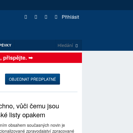
Přihlásit
PĚVKY
řispějte. ➥
OBJEDNAT PŘEDPLATNÉ
hno, vůči čemu jsou
ské listy opakem
ním obsahem současných novin je
ionalizované zpravodajství zpracované