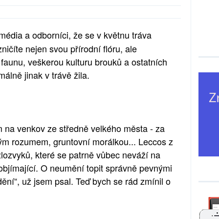
 média a odborníci, že se v květnu tráva
ičíte nejen svou přírodní flóru, ale
ou faunu, veškerou kulturu brouků a ostatních
málně jinak v trávě žila.
 na venkov ze středně velkého města - za
ým rozumem, gruntovní morálkou... Leccos z
 zlozvyků, které se patrně vůbec neváží na
eobjímající. O neumění topit správně pevnými
ění“, už jsem psal. Teď bych se rád zmínil o