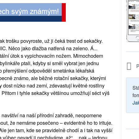
 Jak trošku povyroste, už ji čeká trest od sekačky.
IC. Něco jako dlažba natřená na zeleno. Á...
ntální útok s vypichovacím nožem. Mimochodem
inkáře ptali, kdyby si směl vybrat jen jednu
P
ého přemýšlení odpověděl smetánka lékařská
becně známo, ale běžné rotační sekačky, kterými
ky dost nízko nad zemí, zdevastují květné rostliny
St
. Přitom i tyhle sekačky většinou umožňují séct výš
for
Ja
 navštíví na naší přírodní zahradě, neopomene
out, že nemáme posečeno – evidentně ho to irituje.
 jen tam, kde se pravidelně chodí a i tak na vyšší
a vůbec nevadí ji necháváme „až“...
pak – jednou,