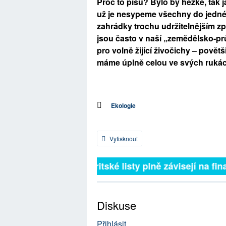
Proč to píšu? Bylo by hezké, tak j
už je nesypeme všechny do jedné 
zahrádky trochu udržitelnějším způ
jsou často v naší „zemědělsko-pr
pro volně žijící živočichy – povět
máme úplně celou ve svých ruká
Ekologie
Vytisknout
Britské listy plně závisejí na fina
Diskuse
Přihlásit