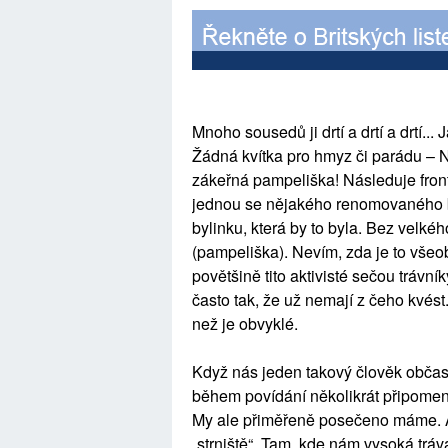
Mnoho sousedů ji drtí a drtí a drtí...
Žádná kvítka pro hmyz či parádu – N
zákeřná pampeliška! Následuje fro
jednou se nějakého renomovaného byl
bylinku, která by to byla. Bez velk
(pampeliška). Nevím, zda je to všeo
povětšině tito aktivisté sečou trávní
často tak, že už nemají z čeho kvést
než je obvyklé.
Když nás jeden takový člověk občas
během povídání několikrát připomen
My ale přiměřeně posečeno máme. Ale
„strniště“. Tam, kde nám vysoká tráv