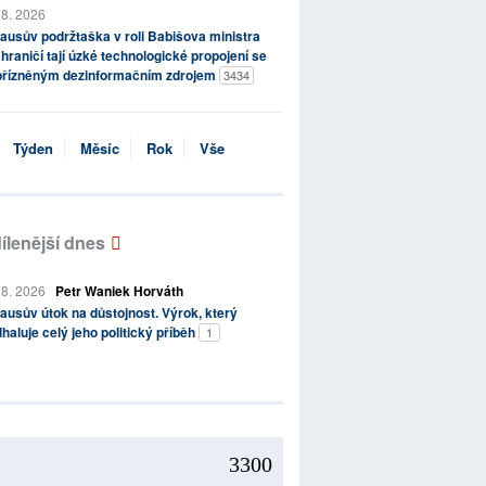
 8. 2026
ausův podržtaška v roli Babišova ministra
hraničí tají úzké technologické propojení se
přízněným dezinformačním zdrojem
3434
Týden
Měsíc
Rok
Vše
ílenější dnes
 8. 2026
Petr Waniek Horváth
ausův útok na důstojnost. Výrok, který
haluje celý jeho politický příběh
1
3300