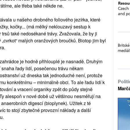
átíme, ale třeba také někde ne.
ávala u našeho drobného foliového jezírka, které
ježky, kočky... (má mělký neklouzavý sestup k
r trsů také nedosékané trávy. Zvažovala, že by ji
ný „cvrkot“ malých oranžových broučků. Biotop jim byl
ra.
a zahrádce je hodně přihlouplé je nasnadě. Druhým
 snaha řady lidí, posečenou trávu někam
rostranství už dneska tak jednoduché není, protože
Polit
mu konkrétnímu – minimálně obci. To ale řadu lidí k
Marč
vání a vracení organiky zpět do půdy stejně
. Ty alespoň v nové době už většinou nesměřují na
anaerobních digescí (bioplynek). Užitek z té
íc to stojí zbytečné provozní náklady a další
u.