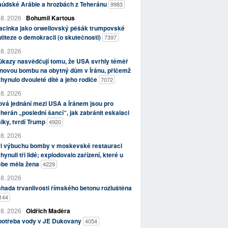
aúdské Arábie a hrozbách z Teheránu
9983
 8. 2026
Bohumil Kartous
acinka jako orwellovský pěšák trumpovské
titeze o demokracii (o skutečnosti)
7397
 8. 2026
kazy nasvědčují tomu, že USA svrhly téměř
novou bombu na obytný dům v Íránu, přičemž
hynulo dvouleté dítě a jeho rodiče
7072
 8. 2026
vá jednání mezi USA a Íránem jsou pro
herán „poslední šancí“, jak zabránit eskalaci
lky, tvrdí Trump
4920
 8. 2026
ři výbuchu bomby v moskevské restauraci
hynuli tři lidé; explodovalo zařízení, které u
ebe měla žena
4229
 8. 2026
hada trvanlivosti římského betonu rozluštěna
144
 8. 2026
Oldřich Maděra
potřeba vody v JE Dukovany
4054