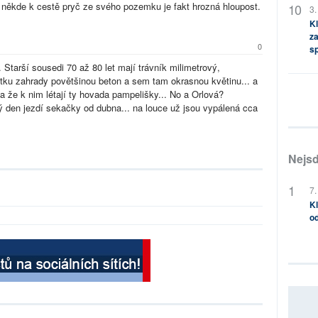
 někde k cestě pryč ze svého pozemku je fakt hrozná hloupost.
3.
Kl
za
0
s
Starší sousedi 70 až 80 let mají trávník milimetrový,
bytku zahrady povětšinou beton a sem tam okrasnou květinu... a
 že k nim létají ty hovada pampelišky... No a Orlová?
ý den jezdí sekačky od dubna... na louce už jsou vypálená cca
Nejsd
7.
Kl
od