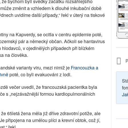
u, že bychom byli svědky začátku rozsáhlejšího
ě může změnit a vzhledem k dlouhé inkubační době
ýdnech uvidíme další případy,“ řekl v úterý na tiskové
tiny na Kapverdy, se ocitla v centru epidemie poté,
nizozemský pár a německý občan. Ačkoli se hantavirus
h hlodavců, v ojedinělých případech při blízkém
ka na člověka.
P
ndské varianty viru, mezi nimiž je
Francouzka a
tivně
poté, co byli evakuováni z lodi.
St
pozdě večer uvedli, že francouzská pacientka byla
for
éče s „nejzávažnější formou kardiopulmonálních
Ja
že 65letá žena měla již dříve zdravotní potíže, ale
e připojena na umělou plíci a krevní obtok, což jí,
t,“ řekl.