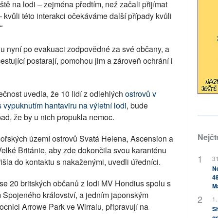
ještě na lodi – zejména předtím, než začali přijímat
– kvůli této interakci očekáváme další případy kvůli
“
sou nyní po evakuaci zodpovědné za své občany, a
estující postarají, pomohou jim a zároveň ochrání i
ečnost uvedla, že 10 lidí z odlehlých
ostrovů v
 s vypuknutím hantaviru na výletní lodi
, bude
pad, že by u nich propukla nemoc.
Nejčt
mořských území ostrovů Svatá Helena, Ascension a
elké Británie, aby zde dokončila svou karanténu
31
řišla do kontaktu s nakaženými, uvedli úředníci.
Ne
48
se 20 britských občanů z lodi MV Hondius spolu s
M
 Spojeného království, a jedním japonským
1.
mocnici Arrowe Park ve Wirralu, připravují na
Sh
go