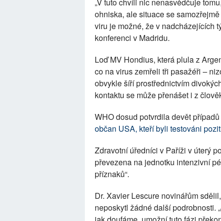
„V tuto chvíli nic nenasvědčuje tom
ohniska, ale situace se samozřejm
viru je možné, že v nadcházejících t
konferenci v Madridu.
Loď MV Hondius, která plula z Argen
co na virus zemřeli tři pasažéři – 
obvykle šíří prostřednictvím divokýc
kontaktu se může přenášet i z člově
WHO dosud potvrdila devět případů a
občan USA, kteří byli testováni pozi
Zdravotní úředníci v Paříži v úterý 
převezena na jednotku intenzivní p
příznaků“.
Dr. Xavier Lescure novinářům sdělil, 
neposkytl žádné další podrobnosti. „J
jak doufáme, umožní tuto fázi překona