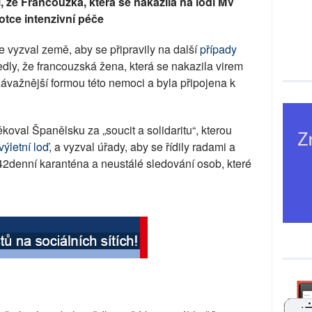
í, že Francouzka, která se nakazila na lodi MV
otce intenzivní péče
 vyzval země, aby se připravily na další
případy
edly, že francouzská žena, která se nakazila virem
závažnější formou této nemoci a byla připojena k
al Španělsku za „soucit a solidaritu“, kterou
výletní loď
, a vyzval úřady, aby se řídily radami a
2denní karanténa a neustálé sledování osob, které