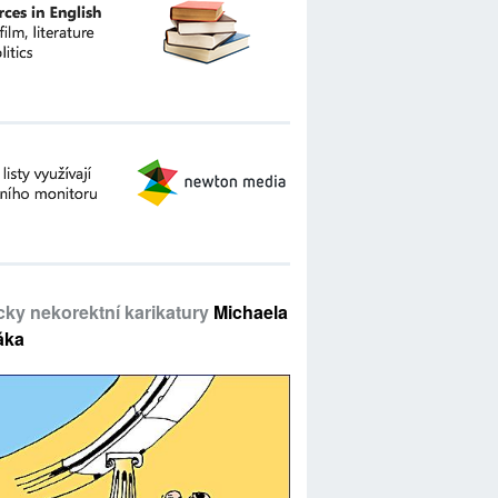
icky nekorektní karikatury
Michaela
áka