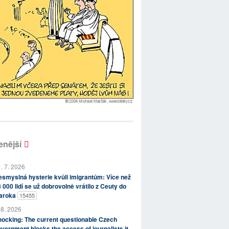
enější
. 7. 2026
smyslná hysterie kvůli imigrantům: Více než
 000 lidí se už dobrovolně vrátilo z Ceuty do
aroka
15455
 8. 2026
ocking: The current questionable Czech
vernment blocks the access of journalists it