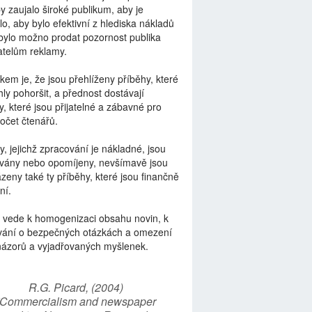
by zaujalo široké publikum, aby je
lo, aby bylo efektivní z hlediska nákladů
bylo možno prodat pozornost publika
telům reklamy.
kem je, že jsou přehlíženy příběhy, které
ly pohoršit, a přednost dostávají
y, které jsou přijatelné a zábavné pro
počet čtenářů.
y, jejichž zpracování je nákladné, jsou
vány nebo opomíjeny, nevšímavě jsou
zeny také ty příběhy, které jsou finančně
ní.
 vede k homogenizaci obsahu novin, k
vání o bezpečných otázkách a omezení
názorů a vyjadřovaných myšlenek.
R.G. Picard, (2004)
“Commercialism and newspaper