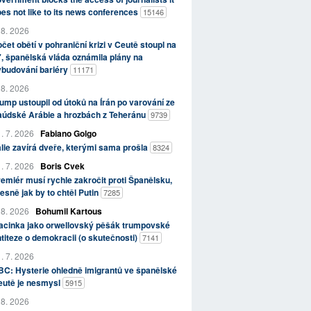
es not like to its news conferences
15146
 8. 2026
čet obětí v pohraniční krizi v Ceutě stoupl na
, španělská vláda oznámila plány na
ybudování bariéry
11171
 8. 2026
ump ustoupil od útoků na Írán po varování ze
aúdské Arábie a hrozbách z Teheránu
9739
. 7. 2026
Fabiano Golgo
álie zavírá dveře, kterými sama prošla
8324
. 7. 2026
Boris Cvek
emiér musí rychle zakročit proti Španělsku,
esně jak by to chtěl Putin
7285
 8. 2026
Bohumil Kartous
acinka jako orwellovský pěšák trumpovské
titeze o demokracii (o skutečnosti)
7141
. 7. 2026
C: Hysterie ohledně imigrantů ve španělské
eutě je nesmysl
5915
 8. 2026