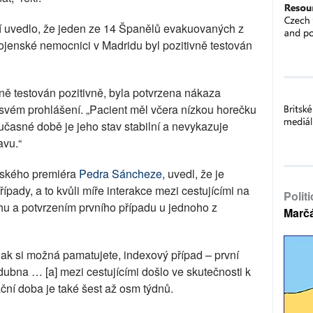
ví uvedlo, že jeden ze 14 Španělů evakuovaných z
ojenské nemocnici v Madridu byl pozitivně testován
žně testován pozitivně, byla potvrzena nákaza
 svém prohlášení. „Pacient měl včera nízkou horečku
oučasné době je jeho stav stabilní a nevykazuje
avu.“
ělského premiéra
Pedra Sáncheze
, uvedl, že je
ípady, a to kvůli míře interakce mezi cestujícími na
Polit
hu a potvrzením prvního případu u jednoho z
Marč
jak si možná pamatujete, indexový případ – první
dubna … [a] mezi cestujícími došlo ve skutečnosti k
ční doba je také šest až osm týdnů.