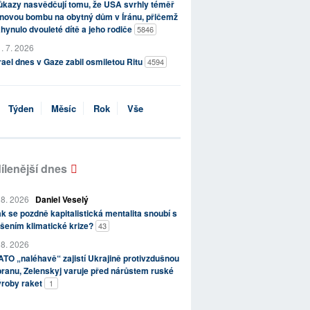
kazy nasvědčují tomu, že USA svrhly téměř
novou bombu na obytný dům v Íránu, přičemž
hynulo dvouleté dítě a jeho rodiče
5846
. 7. 2026
rael dnes v Gaze zabil osmiletou Ritu
4594
Týden
Měsíc
Rok
Vše
ílenější dnes
 8. 2026
Daniel Veselý
k se pozdně kapitalistická mentalita snoubí s
šením klimatické krize?
43
 8. 2026
TO „naléhavě“ zajistí Ukrajině protivzdušnou
ranu, Zelenskyj varuje před nárůstem ruské
ýroby raket
1