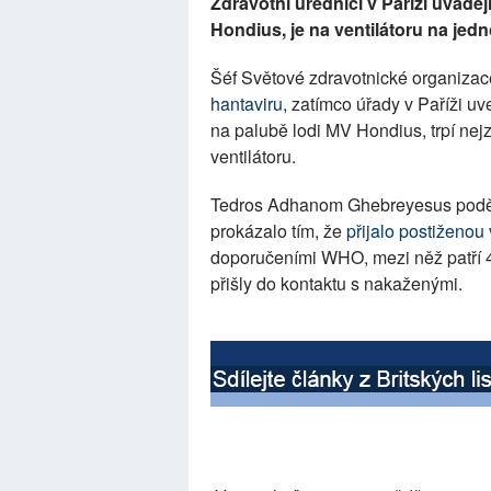
Zdravotní úředníci v Paříži uváděj
Hondius, je na ventilátoru na jedn
Šéf Světové zdravotnické organizace
hantaviru
, zatímco úřady v Paříži uv
na palubě lodi MV Hondius, trpí nej
ventilátoru.
Tedros Adhanom Ghebreyesus poděkov
prokázalo tím, že
přijalo postiženou 
doporučeními WHO, mezi něž patří 4
přišly do kontaktu s nakaženými.