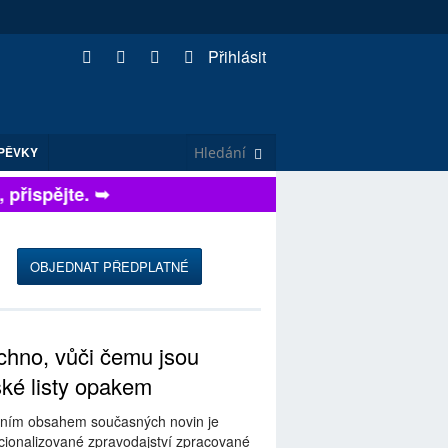
Přihlásit
PĚVKY
řispějte. ➥
OBJEDNAT PŘEDPLATNÉ
hno, vůči čemu jsou
ské listy opakem
ním obsahem současných novin je
ionalizované zpravodajství zpracované