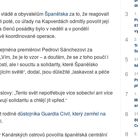
do
 vládě a obyvatelům
Španělska
za to, že reagovali
1.
Po
di poté, co úřady na Kapverdách odmítly povolit její
67
a členů posádky bylo v neděli a v pondělí
v
ivě koordinované operace.
2.
Tr
ejména premiérovi Pedrovi Sánchezovi za
S
 „Vím, že je to vzor – a doufám, že se z toho poučí i
31
tí, ale i soucitu a solidarity, které Španělsko
It
ícím světě“, dodal, jsou důležité „laskavost a péče
31
Pr
př
slovy: „Tento svět nepotřebuje více sobectví ani více
1.
jí solidaritu a chtějí jít vpřed.“
M
an
st rodině
důstojníka Guardia Civil, který zemřel na
31
BB
i.
C
 Kanárských ostrovů povolila španělská centrální
3.