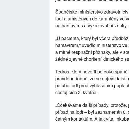
Španělské ministerstvo zdravotnict
lodi a umístěných do karantény ve v
na hantavirus a vykazoval příznaky.
„U pacienta, který byl včera předbě
hantavirem,“ uvedlo ministerstvo ve
a mírné respirační příznaky, ale v s
žádné zjevné zhoršení klinického st
Tedros, který hovořil po boku špan
pravděpodobné, že se objeví další př
palubě lodi před vyhlášením poplac
cestujících 2. května.
„Očekáváme další případy, protože, 
případ na lodi – byl zaznamenán 6. 
četným kontaktům. A jak víte, inkuba