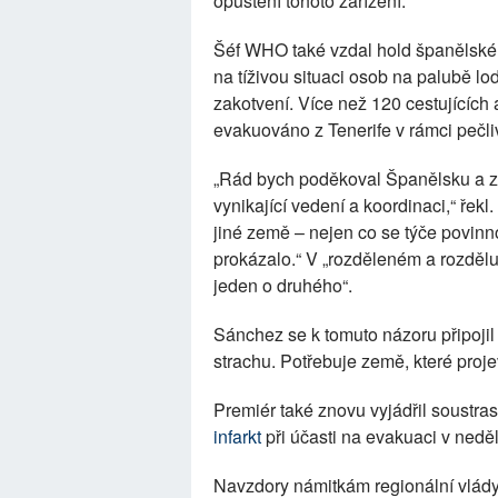
opuštění tohoto zařízení.
Šéf WHO také vzdal hold španělské
na tíživou situaci osob na palubě lo
zakotvení. Více než 120 cestujících 
evakuováno z Tenerife v rámci pečl
„Rád bych poděkoval Španělsku a z
vynikající vedení a koordinaci,“ řekl.
jiné země – nejen co se týče povinnos
prokázalo.“ V „rozděleném a rozděluj
jeden o druhého“.
Sánchez se k tomuto názoru připojil 
strachu. Potřebuje země, které projevu
Premiér také znovu vyjádřil soustra
infarkt
při účasti na evakuaci v neděl
Navzdory námitkám regionální vlády