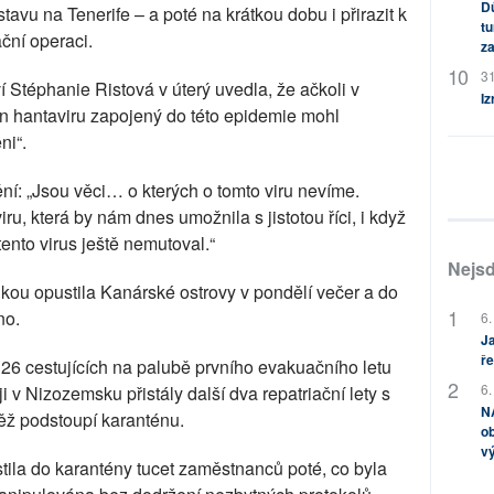
Dů
tavu na Tenerife – a poté na krátkou dobu i přirazit k
tu
ční operaci.
za
31
 Stéphanie Ristová v úterý uvedla, že ačkoli v
Iz
 hantaviru zapojený do této epidemie mohl
ni“.
í: „Jsou věci… o kterých o tomto viru nevíme.
, která by nám dnes umožnila s jistotou říci, i když
nto virus ještě nemutoval.“
Nejsd
kou opustila Kanárské ostrovy v pondělí večer a do
no.
6.
Ja
ře
26 cestujících na palubě prvního evakuačního letu
6.
i v Nizozemsku přistály další dva repatriační lety s
NA
ěž podstoupí karanténu.
ob
v
ila do karantény tucet zaměstnanců poté, co byla