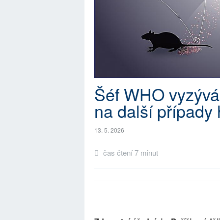
Šéf WHO vyzývá 
na další případy 
13. 5. 2026
čas čtení 7 minut