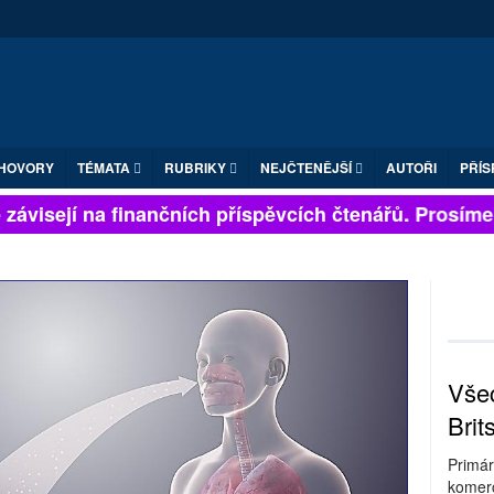
HOVORY
TÉMATA
RUBRIKY
NEJČTENĚJŠÍ
AUTOŘI
PŘÍS
ávisejí na finančních příspěvcích čtenářů. Prosíme, p
Všec
Brit
Primár
komerc