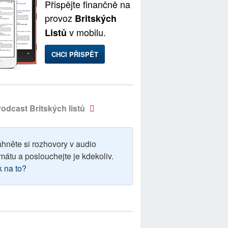
Přispějte finančně na
provoz
Britských
v mobilu.
Listů
CHCI PŘISPĚT
odcast Britských listů
áhněte si rozhovory v audio
mátu a poslouchejte je kdekoliv.
k na to?