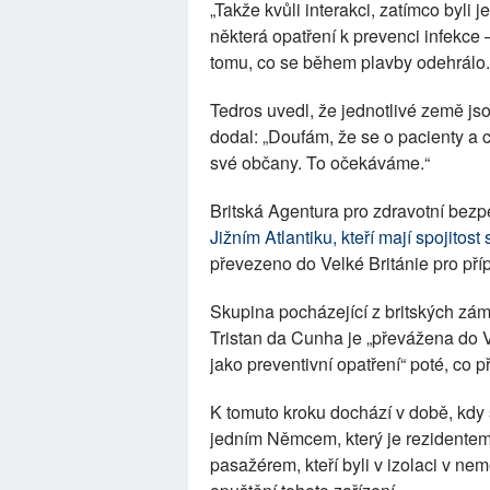
„Takže kvůli interakci, zatímco byli 
některá opatření k prevenci infekce 
tomu, co se během plavby odehrálo.
Tedros uvedl, že jednotlivé země j
dodal: „Doufám, že se o pacienty a c
své občany. To očekáváme.“
Britská Agentura pro zdravotní bezp
Jižním Atlantiku, kteří mají spojitost
převezeno do Velké Británie pro pří
Skupina pocházející z britských zá
Tristan da Cunha je „převážena do V
jako preventivní opatření“ poté, co p
K tomuto kroku dochází v době, kdy 
jedním Němcem, který je rezidentem
pasažérem, kteří byli v izolaci v ne