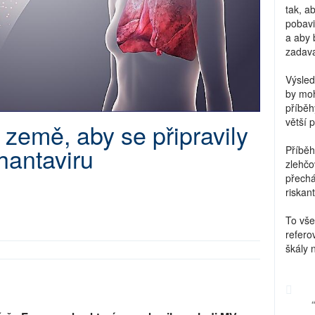
tak, a
pobavi
a aby 
zadava
Výsled
by moh
příběh
větší 
země, aby se připravily
hantaviru
Příběh
zlehčo
přechá
riskant
To vše
refero
škály 