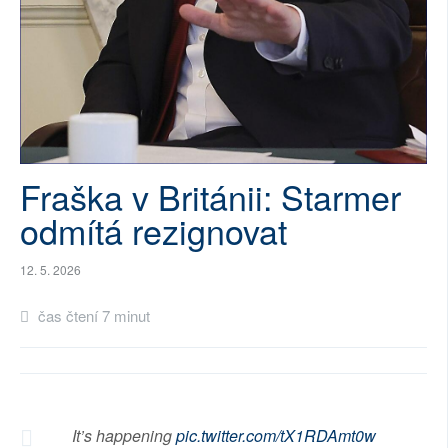
SOCIÁLNÍ SÍTĚ
RUBRIKY
PLNÁ VERZE STRÁNEK
Fraška v Británii: Starmer
odmítá rezignovat
12. 5. 2026
čas čtení 7 minut
It’s happening
pic.twitter.com/tX1RDAmt0w