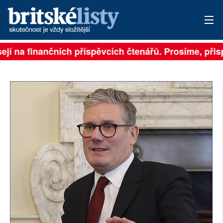
jí na finančních příspěvcích čtenářů. Prosíme, přispě
PŘIHLÁSIT
AKTUÁLNÍ VYDÁNÍ
ARCHIV
ROZHOVORY
TÉMATA
NEJČTENĚJŠÍ ZA 7 DNÍ
AUTOŘI
PŘÍSPĚVKY NA PROVOZ