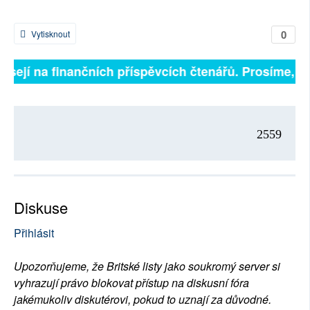
0
Vytisknout
isejí na finančních příspěvcích čtenářů. Prosíme, přis
2559
Diskuse
Přihlásit
Upozorňujeme, že Britské listy jako soukromý server si
vyhrazují právo blokovat přístup na diskusní fóra
jakémukoliv diskutérovi, pokud to uznají za důvodné.