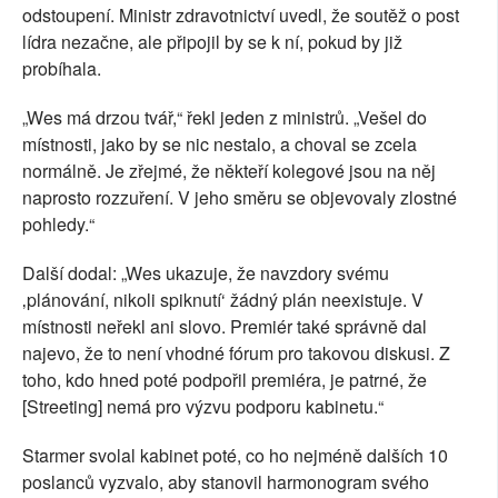
odstoupení. Ministr zdravotnictví uvedl, že soutěž o post
lídra nezačne, ale připojil by se k ní, pokud by již
probíhala.
„Wes má drzou tvář,“ řekl jeden z ministrů. „Vešel do
místnosti, jako by se nic nestalo, a choval se zcela
normálně. Je zřejmé, že někteří kolegové jsou na něj
naprosto rozzuření. V jeho směru se objevovaly zlostné
pohledy.“
Další dodal: „Wes ukazuje, že navzdory svému
‚plánování, nikoli spiknutí‘ žádný plán neexistuje. V
místnosti neřekl ani slovo. Premiér také správně dal
najevo, že to není vhodné fórum pro takovou diskusi. Z
toho, kdo hned poté podpořil premiéra, je patrné, že
[Streeting] nemá pro výzvu podporu kabinetu.“
Starmer svolal kabinet poté, co ho nejméně dalších 10
poslanců vyzvalo, aby stanovil harmonogram svého