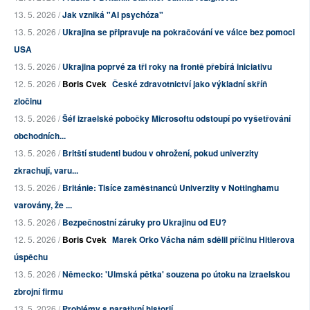
13. 5. 2026 /
Jak vzniká "AI psychóza"
13. 5. 2026 /
Ukrajina se připravuje na pokračování ve válce bez pomoci
USA
13. 5. 2026 /
Ukrajina poprvé za tři roky na frontě přebírá iniciativu
12. 5. 2026 /
Boris Cvek
České zdravotnictví jako výkladní skříň
zločinu
13. 5. 2026 /
Šéf izraelské pobočky Microsoftu odstoupí po vyšetřování
obchodních...
13. 5. 2026 /
Britští studenti budou v ohrožení, pokud univerzity
zkrachují, varu...
13. 5. 2026 /
Británie: Tisíce zaměstnanců Univerzity v Nottinghamu
varovány, že ...
13. 5. 2026 /
Bezpečnostní záruky pro Ukrajinu od EU?
12. 5. 2026 /
Boris Cvek
Marek Orko Vácha nám sdělil příčinu Hitlerova
úspěchu
13. 5. 2026 /
Německo: 'Ulmská pětka' souzena po útoku na izraelskou
zbrojní firmu
13. 5. 2026 /
Problémy s narativní historií