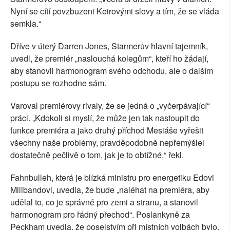
Nyní se cítí povzbuzeni Keirovými slovy a tím, že se vláda
semkla.“
Dříve v úterý Darren Jones, Starmerův hlavní tajemník,
uvedl, že premiér „naslouchá kolegům“, kteří ho žádají,
aby stanovil harmonogram svého odchodu, ale o dalším
postupu se rozhodne sám.
Varoval premiérovy rivaly, že se jedná o „vyčerpávající“
práci. „Kdokoli si myslí, že může jen tak nastoupit do
funkce premiéra a jako druhý příchod Mesiáše vyřešit
všechny naše problémy, pravděpodobně nepřemýšlel
dostatečně pečlivě o tom, jak je to obtížné,“ řekl.
Fahnbulleh, která je blízká ministru pro energetiku Edovi
Milibandovi, uvedla, že bude „naléhat na premiéra, aby
udělal to, co je správné pro zemi a stranu, a stanovil
harmonogram pro řádný přechod“. Poslankyně za
Peckham uvedla, že poselstvím při místních volbách bylo,