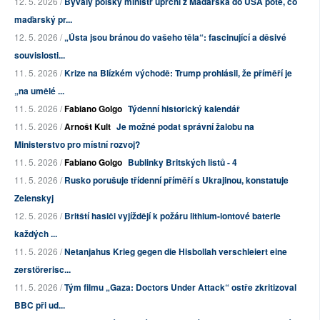
12. 5. 2026 /
Bývalý polský ministr uprchl z Maďarska do USA poté, co
maďarský pr...
12. 5. 2026 /
„Ústa jsou bránou do vašeho těla“: fascinující a děsivé
souvislosti...
11. 5. 2026 /
Krize na Blízkém východě: Trump prohlásil, že příměří je
„na umělé ...
11. 5. 2026 /
Fabiano Golgo
Týdenní historický kalendář
11. 5. 2026 /
Arnošt Kult
Je možné podat správní žalobu na
Ministerstvo pro místní rozvoj?
11. 5. 2026 /
Fabiano Golgo
Bublinky Britských listů - 4
11. 5. 2026 /
Rusko porušuje třídenní příměří s Ukrajinou, konstatuje
Zelenskyj
12. 5. 2026 /
Britští hasiči vyjíždějí k požáru lithium-iontové baterie
každých ...
11. 5. 2026 /
Netanjahus Krieg gegen die Hisbollah verschleiert eine
zerstörerisc...
11. 5. 2026 /
Tým filmu „Gaza: Doctors Under Attack“ ostře zkritizoval
BBC při ud...