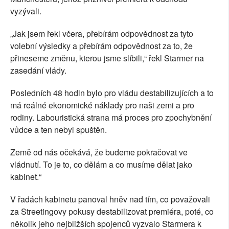
vyzývali.
„Jak jsem řekl včera, přebírám odpovědnost za tyto
volební výsledky a přebírám odpovědnost za to, že
přineseme změnu, kterou jsme slíbili,“ řekl Starmer na
zasedání vlády.
Posledních 48 hodin bylo pro vládu destabilizujících a to
má reálné ekonomické náklady pro naši zemi a pro
rodiny. Labouristická strana má proces pro zpochybnění
vůdce a ten nebyl spuštěn.
Země od nás očekává, že budeme pokračovat ve
vládnutí. To je to, co dělám a co musíme dělat jako
kabinet.“
V řadách kabinetu panoval hněv nad tím, co považovali
za Streetingovy pokusy destabilizovat premiéra, poté, co
několik jeho nejbližších spojenců vyzvalo Starmera k