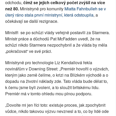
odchodu,
čímž se jejich celkový počet zvýšil na více
než 80.
Ministryně pro komunity
Miatta Fahnbulleh se v
úterý ráno stala první ministryní, která odstoupila
, a
očekávají se další rezignace.
Ministři se po schůzi vlády veřejně postavili za Starmera.
Ministr práce a důchodů Pat McFadden uvedl, že na
schůzi nikdo Starmera nezpochybnil a že vláda by měla
„pokračovat“ ve své práci.
Ministryně pro technologie Liz Kendallová řekla
novinářům v Downing Street: „Premiér hovořil o výzvách,
kterým jako země čelíme, o krizi na Blízkém východě a o
dopadu na životní náklady zde. Tato vláda bude dělat to,
k čemu jsme byli zvoleni, a to sloužit britskému lidu.
Premiér má v tomto ohledu mou plnou podporu.
„Dovolte mi jen říci toto: existuje proces, jak zpochybnit
vůdce, nikdo takovou výzvu nevznesl a to, co by lidé ode