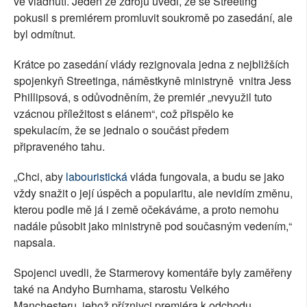
ve vládnutí. Jeden ze zdrojů uvedl, že se Streeting
pokusil s premiérem promluvit soukromě po zasedání, ale
byl odmítnut.
Krátce po zasedání vlády rezignovala jedna z nejbližších
spojenkyň Streetinga, náměstkyně ministryně vnitra Jess
Phillipsová, s odůvodněním, že premiér „nevyužil tuto
vzácnou příležitost s elánem“, což přispělo ke
spekulacím, že se jednalo o součást předem
připraveného tahu.
„Chci, aby
labouristická
vláda fungovala, a budu se jako
vždy snažit o její úspěch a popularitu, ale nevidím změnu,
kterou podle mě já i země očekáváme, a proto nemohu
nadále působit jako ministryně pod současným vedením,“
napsala.
Spojenci uvedli, že Starmerovy komentáře byly zaměřeny
také na Andyho Burnhama, starostu Velkého
Manchesteru, jehož příznivci premiéra k odchodu