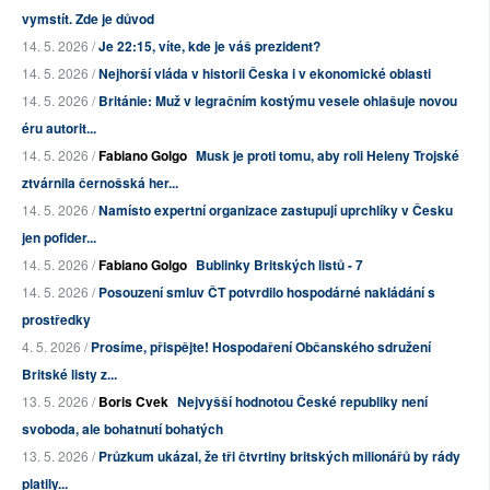
vymstít. Zde je důvod
14. 5. 2026 /
Je 22:15, víte, kde je váš prezident?
14. 5. 2026 /
Nejhorší vláda v historii Česka i v ekonomické oblasti
14. 5. 2026 /
Británie: Muž v legračním kostýmu vesele ohlašuje novou
éru autorit...
14. 5. 2026 /
Fabiano Golgo
Musk je proti tomu, aby roli Heleny Trojské
ztvárnila černošská her...
14. 5. 2026 /
Namísto expertní organizace zastupují uprchlíky v Česku
jen pofider...
14. 5. 2026 /
Fabiano Golgo
Bublinky Britských listů - 7
14. 5. 2026 /
Posouzení smluv ČT potvrdilo hospodárné nakládání s
prostředky
4. 5. 2026 /
Prosíme, přispějte! Hospodaření Občanského sdružení
Britské listy z...
13. 5. 2026 /
Boris Cvek
Nejvyšší hodnotou České republiky není
svoboda, ale bohatnutí bohatých
13. 5. 2026 /
Průzkum ukázal, že tři čtvrtiny britských milionářů by rády
platily...