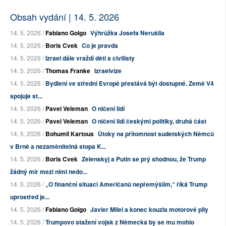
Obsah vydání | 14. 5. 2026
14. 5. 2026 /
Fabiano Golgo
Výhrůžka Josefa Nerušila
14. 5. 2026 /
Boris Cvek
Co je pravda
14. 5. 2026 /
Izrael dále vraždí děti a civilisty
14. 5. 2026 /
Thomas Franke
Izraelvize
14. 5. 2026 /
Bydlení ve střední Evropě přestává být dostupné. Země V4
spojuje st...
14. 5. 2026 /
Pavel Veleman
O ničení lidí
14. 5. 2026 /
Pavel Veleman
O ničení lidí českými politiky, druhá část
14. 5. 2026 /
Bohumil Kartous
Útoky na přítomnost sudetských Němců
v Brně a nezaměnitelná stopa K...
14. 5. 2026 /
Boris Cvek
Zelenskyj a Putin se prý shodnou, že Trump
žádný mír mezi nimi nedo...
14. 5. 2026 /
„O finanční situaci Američanů nepřemýšlím,“ říká Trump
uprostřed je...
14. 5. 2026 /
Fabiano Golgo
Javier Milei a konec kouzla motorové pily
14. 5. 2026 /
Trumpovo stažení vojsk z Německa by se mu mohlo