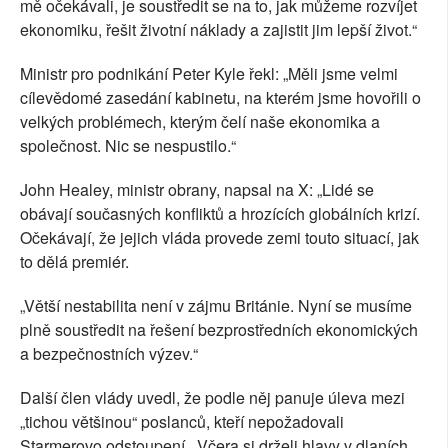
mě očekávali, je soustředit se na to, jak můžeme rozvíjet
ekonomiku, řešit životní náklady a zajistit jim lepší život.“
Ministr pro podnikání Peter Kyle řekl: „Měli jsme velmi
cílevědomé zasedání kabinetu, na kterém jsme hovořili o
velkých problémech, kterým čelí naše ekonomika a
společnost. Nic se nespustilo.“
John Healey, ministr obrany, napsal na X: „Lidé se
obávají současných konfliktů a hrozících globálních krizí.
Očekávají, že jejich vláda provede zemi touto situací, jak
to dělá premiér.
„Větší nestabilita není v zájmu Británie. Nyní se musíme
plně soustředit na řešení bezprostředních ekonomických
a bezpečnostních výzev.“
Další člen vlády uvedl, že podle něj panuje úleva mezi
„tichou většinou“ poslanců, kteří nepožadovali
Starmerovo odstoupení. „Včera si drželi hlavy v dlaních.