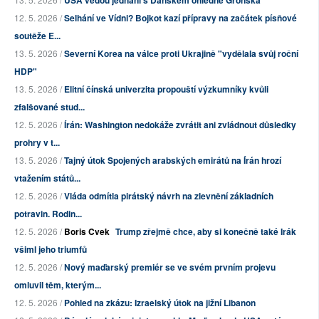
USA vedou jednání s Dánskem ohledně Grónska
12. 5. 2026 /
Selhání ve Vídni? Bojkot kazí přípravy na začátek písňové
soutěže E...
13. 5. 2026 /
Severní Korea na válce proti Ukrajině "vydělala svůj roční
HDP"
13. 5. 2026 /
Elitní čínská univerzita propouští výzkumníky kvůli
zfalšované stud...
12. 5. 2026 /
Írán: Washington nedokáže zvrátit ani zvládnout důsledky
prohry v t...
13. 5. 2026 /
Tajný útok Spojených arabských emirátů na Írán hrozí
vtažením států...
12. 5. 2026 /
Vláda odmítla pirátský návrh na zlevnění základních
potravin. Rodin...
12. 5. 2026 /
Boris Cvek
Trump zřejmě chce, aby si konečně také Irák
všiml jeho triumfů
12. 5. 2026 /
Nový maďarský premiér se ve svém prvním projevu
omluvil těm, kterým...
12. 5. 2026 /
Pohled na zkázu: Izraelský útok na jižní Libanon