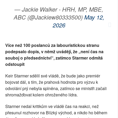
— Jackie Walker - HRH, MP, MBE,
ABC (@Jackiew80333500)
May 12,
2026
Více než 100 poslanců za labouristickou stranu
podepsalo dopis, v němž uvádějí, že „není čas na
souboj o předsednictví“, zatímco Starmer odmítá
odstoupit
Keir Starmer sdělil své vládě, že bude jako premiér
bojovat dál, s tím, že prahová hodnota pro výzvu k
odvolání prý nebyla splněna, zatímco se ministři začali
shromažďovat kolem ohroženého lídra.
Starmer nedal kritikům ve vládě čas na reakci, než
přesunul rozhovor na Blízký východ, a nikdo ho během