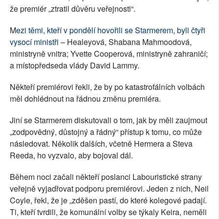
že premiér „ztratil důvěru veřejnosti“.
M
ezi těmi, kteří v pondělí hovořili se Starmerem, byli čtyři
vysocí ministři
– Healeyová, Shabana Mahmoodová,
ministryně vnitra; Yvette Cooperová, ministryně zahraničí;
a místopředseda vlády David Lammy.
Někteří premiérovi řekli, že by po katastrofálních volbách
měl dohlédnout na řádnou změnu premiéra.
Jiní se Starmerem diskutovali o tom, jak by měli zaujmout
„zodpovědný, důstojný a řádný“ přístup k tomu, co může
následovat. Několik dalších, včetně Hermera a Steva
Reeda, ho vyzvalo, aby bojoval dál.
Během noci začali někteří poslanci Labouristické strany
veřejně vyjadřovat podporu premiérovi. Jeden z nich, Neil
Coyle, řekl, že je „zděšen pastí, do které kolegové padají.
Ti, kteří tvrdili, že komunální volby se týkaly Keira, neměli