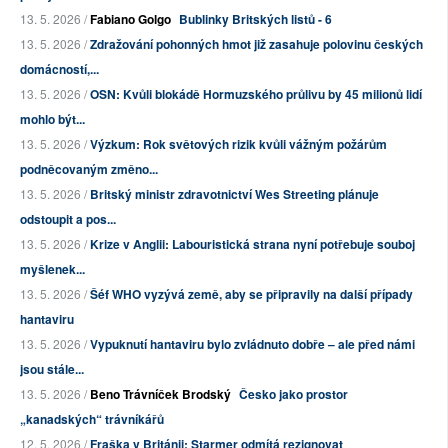
13. 5. 2026 /
Fabiano Golgo
Bublinky Britských listů - 6
13. 5. 2026 /
Zdražování pohonných hmot již zasahuje polovinu českých
domácností,...
13. 5. 2026 /
OSN: Kvůli blokádě Hormuzského průlivu by 45 milionů lidí
mohlo být...
13. 5. 2026 /
Výzkum: Rok světových rizik kvůli vážným požárům
podněcovaným změno...
13. 5. 2026 /
Britský ministr zdravotnictví Wes Streeting plánuje
odstoupit a pos...
13. 5. 2026 /
Krize v Anglii: Labouristická strana nyní potřebuje souboj
myšlenek...
13. 5. 2026 /
Šéf WHO vyzývá země, aby se připravily na další případy
hantaviru
13. 5. 2026 /
Vypuknutí hantaviru bylo zvládnuto dobře – ale před námi
jsou stále...
13. 5. 2026 /
Beno Trávníček Brodský
Česko jako prostor
„kanadských“ trávníkářů
12. 5. 2026 /
Fraška v Británii: Starmer odmítá rezignovat