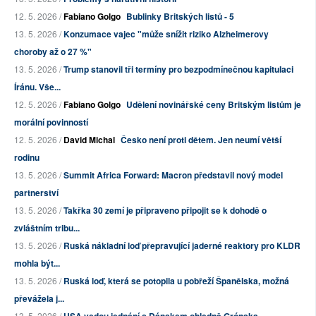
12. 5. 2026 /
Fabiano Golgo
Bublinky Britských listů - 5
13. 5. 2026 /
Konzumace vajec "může snížit riziko Alzheimerovy
choroby až o 27 %"
13. 5. 2026 /
Trump stanovil tři termíny pro bezpodmínečnou kapitulaci
Íránu. Vše...
12. 5. 2026 /
Fabiano Golgo
Udělení novinářské ceny Britským listům je
morální povinností
12. 5. 2026 /
David Michal
Česko není proti dětem. Jen neumí větší
rodinu
13. 5. 2026 /
Summit Africa Forward: Macron představil nový model
partnerství
13. 5. 2026 /
Takřka 30 zemí je připraveno připojit se k dohodě o
zvláštním tribu...
13. 5. 2026 /
Ruská nákladní loď přepravující jaderné reaktory pro KLDR
mohla být...
13. 5. 2026 /
Ruská loď, která se potopila u pobřeží Španělska, možná
převážela j...
13. 5. 2026 /