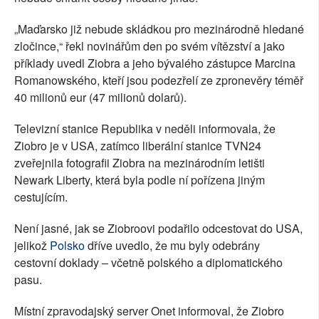
„Maďarsko již nebude skládkou pro mezinárodně hledané
zločince,“ řekl novinářům den po svém vítězství a jako
příklady uvedl Ziobra a jeho bývalého zástupce Marcina
Romanowského, kteří jsou podezřelí ze zpronevěry téměř
40 milionů eur (47 milionů dolarů).
Televizní stanice Republika v neděli informovala, že
Ziobro je v USA, zatímco liberální stanice TVN24
zveřejnila fotografii Ziobra na mezinárodním letišti
Newark Liberty, která byla podle ní pořízena jiným
cestujícím.
Není jasné, jak se Ziobroovi podařilo odcestovat do USA,
jelikož
Polsko
dříve uvedlo, že mu byly odebrány
cestovní doklady – včetně polského a diplomatického
pasu.
Místní zpravodajský server Onet informoval, že Ziobro