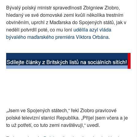
Bývalý polský ministr spravedlnosti Zbigniew Ziobro,
hledaný ve své domovské zemi kvůli několika trestním
obviněním, uprchl z Maďarska do Spojených států, jak v
neděli potvrdil poté, co mu loni
udělila azyl vláda
bývalého maďarského premiéra
Viktora Orbána
.
„Jsem ve Spojených státech,“ řekl Ziobro pravicové
polské televizní stanici Republika. „Přijel jsem včera a je
to už potřetí, co tuto zemi navštěvuji,“ uvedl.