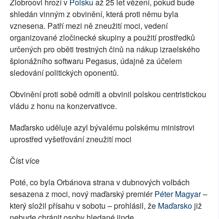
Ziobroovi hrozí v
Polsku
až 25 let vězení, pokud bude
shledán vinným z obvinění, která proti němu byla
vznesena. Patří mezi ně zneužití moci, vedení
organizované zločinecké skupiny a použití prostředků
určených pro oběti trestných činů na nákup izraelského
špionážního softwaru Pegasus, údajně za účelem
sledování politických oponentů.
Obvinění proti sobě odmítl a obvinil polskou centristickou
vládu z honu na konzervativce.
Maďarsko uděluje azyl bývalému polskému ministrovi
uprostřed vyšetřování zneužití moci
Číst více
Poté, co byla Orbánova strana v dubnových volbách
sesazena z moci, nový maďarský premiér
Péter Magyar
–
který složil přísahu v sobotu – prohlásil, že
Maďarsko
již
nebude chránit osoby hledané jinde.