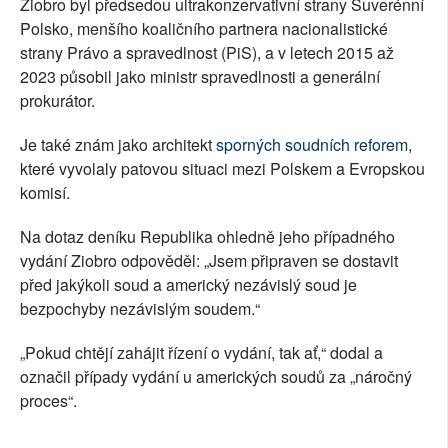
Ziobro byl předsedou ultrakonzervativní strany Suverénní
Polsko, menšího koaličního partnera nacionalistické
strany Právo a spravedlnost (PiS), a v letech 2015 až
2023 působil jako ministr spravedlnosti a generální
prokurátor.
Je také znám jako architekt
sporných soudních reforem
,
které vyvolaly patovou situaci mezi Polskem a Evropskou
komisí.
Na dotaz deníku Republika ohledně jeho případného
vydání Ziobro odpověděl: „Jsem připraven se dostavit
před jakýkoli soud a americký nezávislý soud je
bezpochyby nezávislým soudem.“
„Pokud chtějí zahájit řízení o vydání, tak ať,“ dodal a
označil případy vydání u amerických soudů za „náročný
proces“.