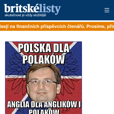
sejí na finančních příspěvcích čtenářů. Prosíme, přisp
PŘIHLÁSIT
AKTUÁLNÍ VYDÁNÍ
ARCHIV
ROZHOVORY
TÉMATA
NEJČTENĚJŠÍ ZA 7 DNÍ
AUTOŘI
PŘÍSPĚVKY NA PROVOZ