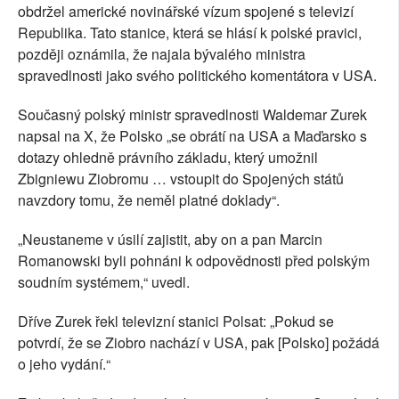
obdržel americké novinářské vízum spojené s televizí
Republika. Tato stanice, která se hlásí k polské pravici,
později oznámila, že najala bývalého ministra
spravedlnosti jako svého politického komentátora v USA.
Současný polský ministr spravedlnosti Waldemar Zurek
napsal na X, že Polsko „se obrátí na USA a Maďarsko s
dotazy ohledně právního základu, který umožnil
Zbigniewu Ziobromu … vstoupit do Spojených států
navzdory tomu, že neměl platné doklady“.
„Neustaneme v úsilí zajistit, aby on a pan Marcin
Romanowski byli pohnáni k odpovědnosti před polským
soudním systémem,“ uvedl.
Dříve Zurek řekl televizní stanici Polsat: „Pokud se
potvrdí, že se Ziobro nachází v USA, pak [Polsko] požádá
o jeho vydání.“