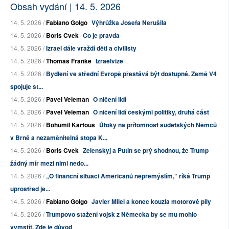
Obsah vydání | 14. 5. 2026
14. 5. 2026 /
Fabiano Golgo
Výhrůžka Josefa Nerušila
14. 5. 2026 /
Boris Cvek
Co je pravda
14. 5. 2026 /
Izrael dále vraždí děti a civilisty
14. 5. 2026 /
Thomas Franke
Izraelvize
14. 5. 2026 /
Bydlení ve střední Evropě přestává být dostupné. Země V4
spojuje st...
14. 5. 2026 /
Pavel Veleman
O ničení lidí
14. 5. 2026 /
Pavel Veleman
O ničení lidí českými politiky, druhá část
14. 5. 2026 /
Bohumil Kartous
Útoky na přítomnost sudetských Němců
v Brně a nezaměnitelná stopa K...
14. 5. 2026 /
Boris Cvek
Zelenskyj a Putin se prý shodnou, že Trump
žádný mír mezi nimi nedo...
14. 5. 2026 /
„O finanční situaci Američanů nepřemýšlím,“ říká Trump
uprostřed je...
14. 5. 2026 /
Fabiano Golgo
Javier Milei a konec kouzla motorové pily
14. 5. 2026 /
Trumpovo stažení vojsk z Německa by se mu mohlo
vymstít. Zde je důvod