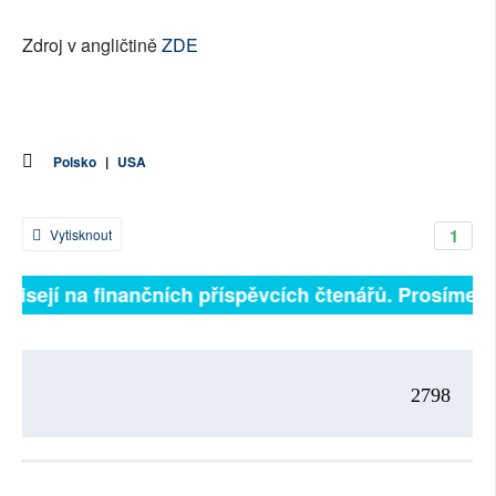
Zdroj v angličtině
ZDE
Polsko
|
USA
1
Vytisknout
ávisejí na finančních příspěvcích čtenářů. Prosíme, př
2798