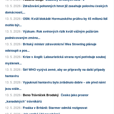
13. 5. 2026 /
Zdražování pohonných hmot již zasahuje polovinu českých
domácností,...
13. 5. 2026 /
OSN: Kvůli blokádě Hormuzského průlivu by 45 milionů lidí
mohlo být...
13. 5. 2026 /
Výzkum: Rok světových rizik kvůli vážným požárům
podněcovaným změno...
13. 5. 2026 /
Britský ministr zdravotnictví Wes Streeting plánuje
odstoupit a pos...
13. 5. 2026 /
Krize v Anglii: Labouristická strana nyní potřebuje souboj
myšlenek...
13. 5. 2026 /
Šéf WHO vyzývá země, aby se připravily na další případy
hantaviru
13. 5. 2026 /
Vypuknutí hantaviru bylo zvládnuto dobře – ale před námi
jsou stále...
13. 5. 2026 /
Beno Trávníček Brodský
Česko jako prostor
„kanadských“ trávníkářů
12. 5. 2026 /
Fraška v Británii: Starmer odmítá rezignovat
13. 5. 2026 /