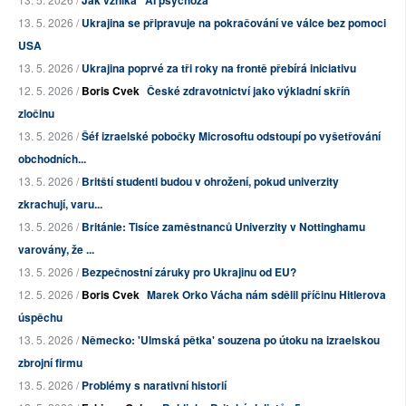
Jak vzniká "AI psychóza"
13. 5. 2026 /
Ukrajina se připravuje na pokračování ve válce bez pomoci
USA
13. 5. 2026 /
Ukrajina poprvé za tři roky na frontě přebírá iniciativu
12. 5. 2026 /
Boris Cvek
České zdravotnictví jako výkladní skříň
zločinu
13. 5. 2026 /
Šéf izraelské pobočky Microsoftu odstoupí po vyšetřování
obchodních...
13. 5. 2026 /
Britští studenti budou v ohrožení, pokud univerzity
zkrachují, varu...
13. 5. 2026 /
Británie: Tisíce zaměstnanců Univerzity v Nottinghamu
varovány, že ...
13. 5. 2026 /
Bezpečnostní záruky pro Ukrajinu od EU?
12. 5. 2026 /
Boris Cvek
Marek Orko Vácha nám sdělil příčinu Hitlerova
úspěchu
13. 5. 2026 /
Německo: 'Ulmská pětka' souzena po útoku na izraelskou
zbrojní firmu
13. 5. 2026 /
Problémy s narativní historií