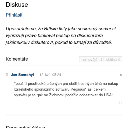
Diskuse
Přihlásit
Upozorňujeme, že Britské listy jako soukromý server si
vyhrazují právo blokovat přístup na diskusní fóra
jakémukoliv diskutérovi, pokud to uznají za důvodné.
Komentáře
nejnovější
oblíbené
Jan Samohýl
12. kvě. 05:24
0
"použití prostředků určených pro oběti trestných činů na nákup
izraelského špionážního softwaru Pegasus" asi celkem
vysvětluje to "jak se Ziobroovi podařilo odcestovat do USA"
Související články