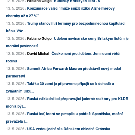
12. 5. 2026 /
Fabiano Golgo
Bublinky Britských listů - 5
13. 5. 2026 /
Konzumace vajec "může snížit riziko Alzheimerovy
choroby až o 27 %"
13. 5. 2026 /
Trump stanovil tři termíny pro bezpodmínečnou kapitulaci
Íránu. Vše...
12. 5. 2026 /
Fabiano Golgo
Udělení novinářské ceny Britským listům je
morální povinností
12. 5. 2026 /
David Michal
Česko není proti dětem. Jen neumí větší
rodinu
13. 5. 2026 /
Summit Africa Forward: Macron představil nový model
partnerství
13. 5. 2026 /
Takřka 30 zemí je připraveno připojit se k dohodě o
zvláštním tribu...
13. 5. 2026 /
Ruská nákladní loď přepravující jaderné reaktory pro KLDR
mohla být...
13. 5. 2026 /
Ruská loď, která se potopila u pobřeží Španělska, možná
převážela j...
13. 5. 2026 /
USA vedou jednání s Dánskem ohledně Grónska