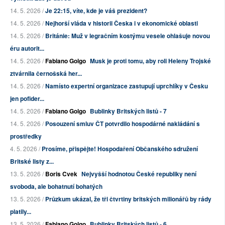
14. 5. 2026 /
Je 22:15, víte, kde je váš prezident?
14. 5. 2026 /
Nejhorší vláda v historii Česka i v ekonomické oblasti
14. 5. 2026 /
Británie: Muž v legračním kostýmu vesele ohlašuje novou
éru autorit...
14. 5. 2026 /
Fabiano Golgo
Musk je proti tomu, aby roli Heleny Trojské
ztvárnila černošská her...
14. 5. 2026 /
Namísto expertní organizace zastupují uprchlíky v Česku
jen pofider...
14. 5. 2026 /
Fabiano Golgo
Bublinky Britských listů - 7
14. 5. 2026 /
Posouzení smluv ČT potvrdilo hospodárné nakládání s
prostředky
4. 5. 2026 /
Prosíme, přispějte! Hospodaření Občanského sdružení
Britské listy z...
13. 5. 2026 /
Boris Cvek
Nejvyšší hodnotou České republiky není
svoboda, ale bohatnutí bohatých
13. 5. 2026 /
Průzkum ukázal, že tři čtvrtiny britských milionářů by rády
platily...
13. 5. 2026 /
Fabiano Golgo
Bublinky Britských listů - 6