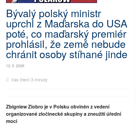
SOCIÁLNÍ SÍTĚ
Bývalý polský ministr
uprchl z Maďarska do USA
RUBRIKY
poté, co maďarský premiér
PLNÁ VERZE STRÁNEK
prohlásil, že země nebude
chránit osoby stíhané jinde
12. 5. 2026
čas čtení 3 minuty
Zbigniew Ziobro je v Polsku obviněn z vedení
organizované zločinecké skupiny a zneužití úřední
moci