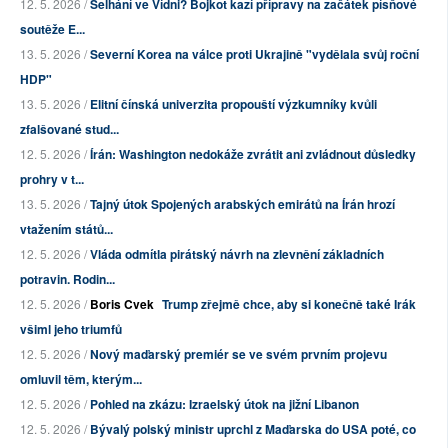
12. 5. 2026 /
Selhání ve Vídni? Bojkot kazí přípravy na začátek písňové
soutěže E...
13. 5. 2026 /
Severní Korea na válce proti Ukrajině "vydělala svůj roční
HDP"
13. 5. 2026 /
Elitní čínská univerzita propouští výzkumníky kvůli
zfalšované stud...
12. 5. 2026 /
Írán: Washington nedokáže zvrátit ani zvládnout důsledky
prohry v t...
13. 5. 2026 /
Tajný útok Spojených arabských emirátů na Írán hrozí
vtažením států...
12. 5. 2026 /
Vláda odmítla pirátský návrh na zlevnění základních
potravin. Rodin...
12. 5. 2026 /
Boris Cvek
Trump zřejmě chce, aby si konečně také Irák
všiml jeho triumfů
12. 5. 2026 /
Nový maďarský premiér se ve svém prvním projevu
omluvil těm, kterým...
12. 5. 2026 /
Pohled na zkázu: Izraelský útok na jižní Libanon
12. 5. 2026 /
Bývalý polský ministr uprchl z Maďarska do USA poté, co