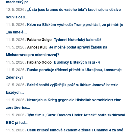
maďarský pr...
12. 5. 2026 /
„Ústa jsou bránou do vašeho těla“: fascinující a děsivé
souvislosti...
11. 5. 2026 /
Krize na Blízkém východě: Trump prohlásil, že příměří je
„na umělé ...
11. 5. 2026 /
Fabiano Golgo
Týdenní historický kalendář
11. 5. 2026 /
Arnošt Kult
Je možné podat správní žalobu na
Ministerstvo pro místní rozvoj?
11. 5. 2026 /
Fabiano Golgo
Bublinky Britských listů - 4
11. 5. 2026 /
Rusko porušuje třídenní příměří s Ukrajinou, konstatuje
Zelenskyj
12. 5. 2026 /
Britští hasiči vyjíždějí k požáru lithium-iontové baterie
každých ...
11. 5. 2026 /
Netanjahus Krieg gegen die Hisbollah verschleiert eine
zerstörerisc...
11. 5. 2026 /
Tým filmu „Gaza: Doctors Under Attack“ ostře zkritizoval
BBC při ud...
11. 5. 2026 /
Cenu britské filmové akademie získal i Channel 4 za své