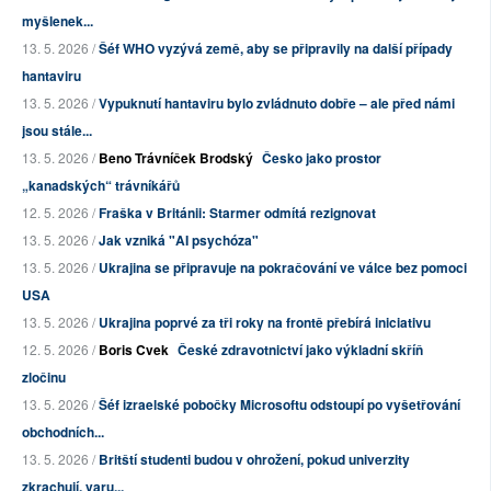
myšlenek...
13. 5. 2026 /
Šéf WHO vyzývá země, aby se připravily na další případy
hantaviru
13. 5. 2026 /
Vypuknutí hantaviru bylo zvládnuto dobře – ale před námi
jsou stále...
13. 5. 2026 /
Beno Trávníček Brodský
Česko jako prostor
„kanadských“ trávníkářů
12. 5. 2026 /
Fraška v Británii: Starmer odmítá rezignovat
13. 5. 2026 /
Jak vzniká "AI psychóza"
13. 5. 2026 /
Ukrajina se připravuje na pokračování ve válce bez pomoci
USA
13. 5. 2026 /
Ukrajina poprvé za tři roky na frontě přebírá iniciativu
12. 5. 2026 /
Boris Cvek
České zdravotnictví jako výkladní skříň
zločinu
13. 5. 2026 /
Šéf izraelské pobočky Microsoftu odstoupí po vyšetřování
obchodních...
13. 5. 2026 /
Britští studenti budou v ohrožení, pokud univerzity
zkrachují, varu...