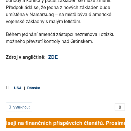
dohody a konečný počet základen se může změnit.
Předpokládá se, že jedna z nových základen bude
umístěna v Narsarsuaq – na místě bývalé americké
vojenské základny s malým letištěm.
Během jednání američtí zástupci nezmiňovali otázku
možného převzetí kontroly nad Grónskem.
Zdroj v angličtině:
ZDE
USA
|
Dánsko
0
Vytisknout
ávisejí na finančních příspěvcích čtenářů. Prosíme, p