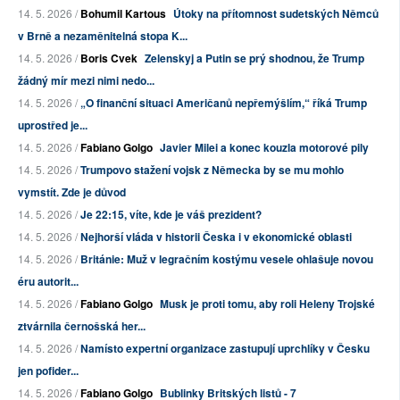
14. 5. 2026 /
Bohumil Kartous
Útoky na přítomnost sudetských Němců
v Brně a nezaměnitelná stopa K...
14. 5. 2026 /
Boris Cvek
Zelenskyj a Putin se prý shodnou, že Trump
žádný mír mezi nimi nedo...
14. 5. 2026 /
„O finanční situaci Američanů nepřemýšlím,“ říká Trump
uprostřed je...
14. 5. 2026 /
Fabiano Golgo
Javier Milei a konec kouzla motorové pily
14. 5. 2026 /
Trumpovo stažení vojsk z Německa by se mu mohlo
vymstít. Zde je důvod
14. 5. 2026 /
Je 22:15, víte, kde je váš prezident?
14. 5. 2026 /
Nejhorší vláda v historii Česka i v ekonomické oblasti
14. 5. 2026 /
Británie: Muž v legračním kostýmu vesele ohlašuje novou
éru autorit...
14. 5. 2026 /
Fabiano Golgo
Musk je proti tomu, aby roli Heleny Trojské
ztvárnila černošská her...
14. 5. 2026 /
Namísto expertní organizace zastupují uprchlíky v Česku
jen pofider...
14. 5. 2026 /
Fabiano Golgo
Bublinky Britských listů - 7