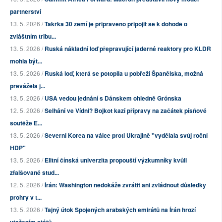
partnerství
13. 5. 2026 /
Takřka 30 zemí je připraveno připojit se k dohodě o
zvláštním tribu...
13. 5. 2026 /
Ruská nákladní loď přepravující jaderné reaktory pro KLDR
mohla být...
13. 5. 2026 /
Ruská loď, která se potopila u pobřeží Španělska, možná
převážela j...
13. 5. 2026 /
USA vedou jednání s Dánskem ohledně Grónska
12. 5. 2026 /
Selhání ve Vídni? Bojkot kazí přípravy na začátek písňové
soutěže E...
13. 5. 2026 /
Severní Korea na válce proti Ukrajině "vydělala svůj roční
HDP"
13. 5. 2026 /
Elitní čínská univerzita propouští výzkumníky kvůli
zfalšované stud...
12. 5. 2026 /
Írán: Washington nedokáže zvrátit ani zvládnout důsledky
prohry v t...
13. 5. 2026 /
Tajný útok Spojených arabských emirátů na Írán hrozí
vtažením států...