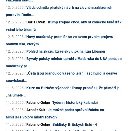
12. 5. 2026 /
Vláda odmítla pirátský návrh na zlevnění základních
potravin. Rodin...
12. 5. 2026 /
Boris Cvek
Trump zřejmě chce, aby si konečně také Irák
všiml jeho triumfů
12. 5. 2026 /
Nový maďarský premiér se ve svém prvním projevu
omluvil těm, kterým...
12. 5. 2026 /
Pohled na zkázu: Izraelský útok na jižní Libanon
12. 5. 2026 /
Bývalý polský ministr uprchl z Maďarska do USA poté, co
maďarský pr...
12. 5. 2026 /
„Ústa jsou bránou do vašeho těla“: fascinující a děsivé
souvislosti...
11. 5. 2026 /
Krize na Blízkém východě: Trump prohlásil, že příměří je
„na umělé ...
11. 5. 2026 /
Fabiano Golgo
Týdenní historický kalendář
11. 5. 2026 /
Arnošt Kult
Je možné podat správní žalobu na
Ministerstvo pro místní rozvoj?
11. 5. 2026 /
Fabiano Golgo
Bublinky Britských listů - 4