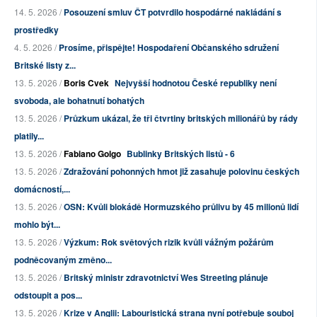
14. 5. 2026 /
Posouzení smluv ČT potvrdilo hospodárné nakládání s
prostředky
4. 5. 2026 /
Prosíme, přispějte! Hospodaření Občanského sdružení
Britské listy z...
13. 5. 2026 /
Boris Cvek
Nejvyšší hodnotou České republiky není
svoboda, ale bohatnutí bohatých
13. 5. 2026 /
Průzkum ukázal, že tři čtvrtiny britských milionářů by rády
platily...
13. 5. 2026 /
Fabiano Golgo
Bublinky Britských listů - 6
13. 5. 2026 /
Zdražování pohonných hmot již zasahuje polovinu českých
domácností,...
13. 5. 2026 /
OSN: Kvůli blokádě Hormuzského průlivu by 45 milionů lidí
mohlo být...
13. 5. 2026 /
Výzkum: Rok světových rizik kvůli vážným požárům
podněcovaným změno...
13. 5. 2026 /
Britský ministr zdravotnictví Wes Streeting plánuje
odstoupit a pos...
13. 5. 2026 /
Krize v Anglii: Labouristická strana nyní potřebuje souboj