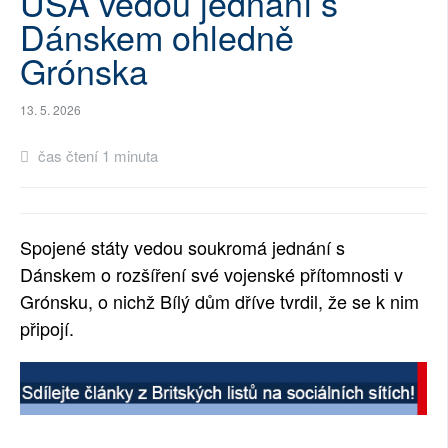
USA vedou jednání s
Dánskem ohledně
SOCIÁLNÍ SÍTĚ
Grónska
RUBRIKY
13. 5. 2026
PLNÁ VERZE STRÁNEK
čas čtení 1 minuta
Spojené státy vedou soukromá jednání s
Dánskem o rozšíření své vojenské přítomnosti v
Grónsku, o nichž Bílý dům dříve tvrdil, že se k nim
připojí.