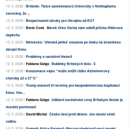
13. 5. 2026 /
Británie: Tisíce zaměstnanců Univerzity v Nottinghamu
varovány, že ...
13. 5. 2026 /
Bezpečnostní záruky pro Ukrajinu od EU?
12. 5. 2026 /
Boris Cvek
Marek Orko Vácha nám sdělil příčinu Hitlerova
úspěchu
13. 5. 2026 /
Německo: 'Ulmská pětka' souzena po útoku na izraelskou
zbrojní firmu
13. 5. 2026 /
Problémy s narativní historií
12. 5. 2026 /
Fabiano Golgo
Bublinky Britských listů - 5
13. 5. 2026 /
Konzumace vajec "může snížit riziko Alzheimerovy
choroby až o 27 %"
13. 5. 2026 /
Trump stanovil tři termíny pro bezpodmínečnou kapitulaci
Íránu. Vše...
12. 5. 2026 /
Fabiano Golgo
Udělení novinářské ceny Britským listům je
morální povinností
12. 5. 2026 /
David Michal
Česko není proti dětem. Jen neumí větší
rodinu
13. 5. 2026 /
Summit Africa Forward: Macron představil nový model