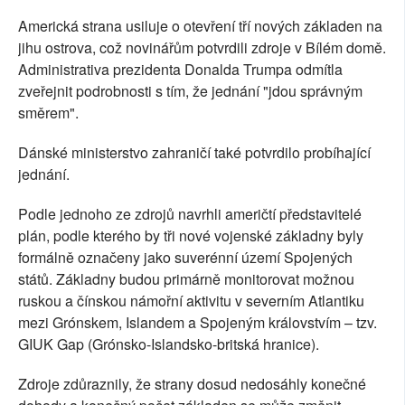
Americká strana usiluje o otevření tří nových základen na
jihu ostrova, což novinářům potvrdili zdroje v Bílém domě.
Administrativa prezidenta Donalda Trumpa odmítla
zveřejnit podrobnosti s tím, že jednání "jdou správným
směrem".
Dánské ministerstvo zahraničí také potvrdilo probíhající
jednání.
Podle jednoho ze zdrojů navrhli američtí představitelé
plán, podle kterého by tři nové vojenské základny byly
formálně označeny jako suverénní území Spojených
států. Základny budou primárně monitorovat možnou
ruskou a čínskou námořní aktivitu v severním Atlantiku
mezi Grónskem, Islandem a Spojeným královstvím – tzv.
GIUK Gap (Grónsko-Islandsko-britská hranice).
Zdroje zdůraznily, že strany dosud nedosáhly konečné