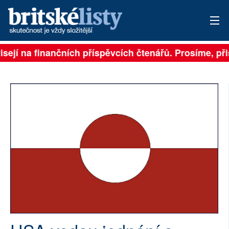
isejí na finančních příspěvcích čtenářů. Prosíme, přis
PŘIHLÁSIT
AKTUÁLNÍ VYDÁNÍ
ARCHIV
ROZHOVORY
TÉMATA
NEJČTENĚJŠÍ ZA 7 DNÍ
AUTOŘI
PŘÍSPĚVKY NA PROVOZ