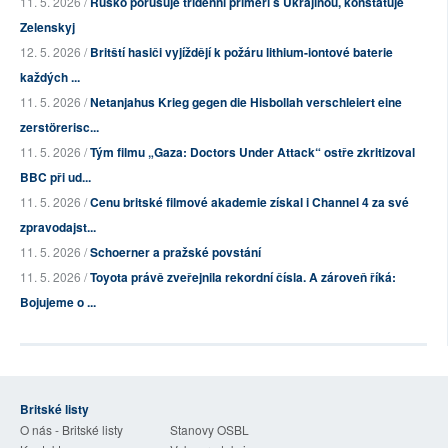
11. 5. 2026 /
Rusko porušuje třídenní příměří s Ukrajinou, konstatuje
Zelenskyj
12. 5. 2026 /
Britští hasiči vyjíždějí k požáru lithium-iontové baterie
každých ...
11. 5. 2026 /
Netanjahus Krieg gegen die Hisbollah verschleiert eine
zerstörerisc...
11. 5. 2026 /
Tým filmu „Gaza: Doctors Under Attack“ ostře zkritizoval
BBC při ud...
11. 5. 2026 /
Cenu britské filmové akademie získal i Channel 4 za své
zpravodajst...
11. 5. 2026 /
Schoerner a pražské povstání
11. 5. 2026 /
Toyota právě zveřejnila rekordní čísla. A zároveň říká:
Bojujeme o ...
Britské listy
O nás - Britské listy
Stanovy OSBL