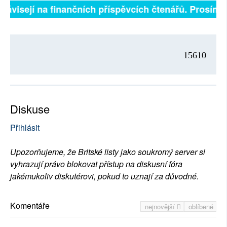
 závisejí na finančních příspěvcích čtenářů. Prosíme,
15610
Diskuse
Přihlásit
Upozorňujeme, že Britské listy jako soukromý server si
vyhrazují právo blokovat přístup na diskusní fóra
jakémukoliv diskutérovi, pokud to uznají za důvodné.
Komentáře
nejnovější
oblíbené