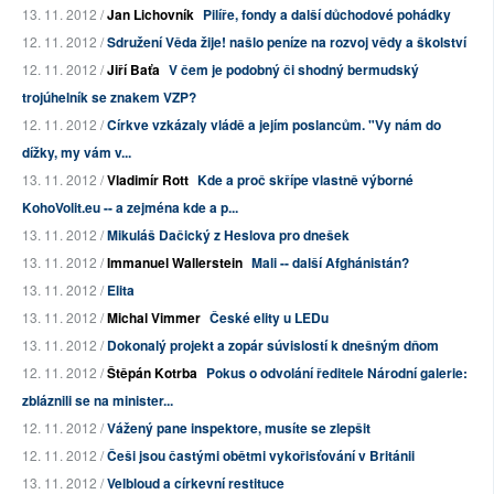
13. 11. 2012 /
Jan Lichovník
Pilíře, fondy a další důchodové pohádky
12. 11. 2012 /
Sdružení Věda žije! našlo peníze na rozvoj vědy a školství
12. 11. 2012 /
Jiří Baťa
V čem je podobný či shodný bermudský
trojúhelník se znakem VZP?
12. 11. 2012 /
Církve vzkázaly vládě a jejím poslancům. "Vy nám do
dížky, my vám v...
13. 11. 2012 /
Vladimír Rott
Kde a proč skřípe vlastně výborné
KohoVolit.eu -- a zejména kde a p...
13. 11. 2012 /
Mikuláš Dačický z Heslova pro dnešek
13. 11. 2012 /
Immanuel Wallerstein
Mali -- další Afghánistán?
13. 11. 2012 /
Elita
13. 11. 2012 /
Michal Vimmer
České elity u LEDu
13. 11. 2012 /
Dokonalý projekt a zopár súvislostí k dnešným dňom
12. 11. 2012 /
Štěpán Kotrba
Pokus o odvolání ředitele Národní galerie:
zbláznili se na minister...
12. 11. 2012 /
Vážený pane inspektore, musíte se zlepšit
12. 11. 2012 /
Češi jsou častými obětmi vykořisťování v Británii
13. 11. 2012 /
Velbloud a církevní restituce