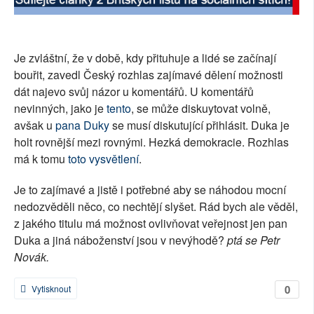
SOCIÁLNÍ SÍTĚ
RUBRIKY
Je zvláštní, že v době, kdy přituhuje a lidé se začínají
bouřit, zavedl Český rozhlas zajímavé dělení možnosti
PLNÁ VERZE STRÁNEK
dát najevo svůj názor u komentářů. U komentářů
nevinných, jako je
tento
, se může diskuytovat volně,
avšak u
pana Duky
se musí diskutující přihlásit. Duka je
holt rovnější mezi rovnými. Hezká demokracie. Rozhlas
má k tomu
toto vysvětlení
.
Je to zajímavé a jistě i potřebné aby se náhodou mocní
nedozvěděli něco, co nechtějí slyšet. Rád bych ale věděl,
z jakého titulu má možnost ovlivňovat veřejnost jen pan
Duka a jiná náboženství jsou v nevýhodě?
ptá se Petr
Novák.
0
Vytisknout