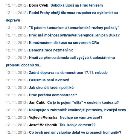
12. 11. 2012 /
Boris Cvek
Sobotka útočí na Hrad tenisem
12. 11. 2012 /
Radní Prahy chtějí škrtnout rozpočet na cyklistickou
dopravu
13. 11. 2012 /
"S pádem komunismu komunistické režimy počítaly"
12. 11. 2012 /
Proč má možnost ovlivňovat veřejnost jen pan Duka?
12. 11. 2012 /
K možnostem diskuse na serverech ČRo
12. 11. 2012 /
Demonstrace nezmění nic
12. 11. 2012 /
Hnutí za přímou demokracii vyzývá k celostátnímu
protestu občanů dn...
12. 11. 2012 /
Žádná doprava na demonstrace 17.11. nebude
12. 11. 2012 /
Fašismus není levicový
12. 11. 2012 /
Jak ukončit řádění politiků
12. 11. 2012 /
Proč pořádat demonstrace?
11. 11. 2012 /
Jan Čulík
Co je to pojem "elita" v českém kontextu?
12. 11. 2012 /
Nakupujte v zahraničí: kvalitnější potraviny, levnější ceny
12. 11. 2012 /
Vojtěch Merunka
Nechce se vám zvracet?
12. 11. 2012 /
Josef Mezihorák
Tak, kdo je dement??
12. 11. 2012 /
Co bych měl smysluplně dělat ve prospěch komunity?