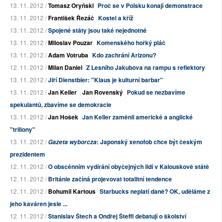
13. 11. 2012 /
Tomasz Oryński
Proč se v Polsku konají demonstrace
13. 11. 2012 /
František Řezáč
Kostel a kříž
13. 11. 2012 /
Spojené státy jsou také nejednotné
13. 11. 2012 /
Miloslav Pouzar
Komenského hořký pláč
13. 11. 2012 /
Adam Votruba
Kdo zachrání Arizonu?
12. 11. 2012 /
Milan Daniel
Z Lesního Jakubova na rampu s reflektory
13. 11. 2012 /
Jiří Dienstbier: "Klaus je kulturní barbar"
13. 11. 2012 /
Jan Keller
,
Jan Rovenský
Pokud se nezbavíme
spekulantů, zbavíme se demokracie
13. 11. 2012 /
Jan Hošek
Jan Keller zaměnil americké a anglické
"triliony"
13. 11. 2012 /
: Japonský xenofob chce být českým
Gazeta wyborcza
prezidentem
12. 11. 2012 /
O obscénním vydírání obyčejných lidí v Kalouskově státě
12. 11. 2012 /
Británie začíná projevovat totalitní tendence
12. 11. 2012 /
Bohumil Kartous
Starbucks neplatí daně? OK, uděláme z
jeho kaváren jesle ...
12. 11. 2012 /
Stanislav Štech a Ondřej Šteffl debatují o školství