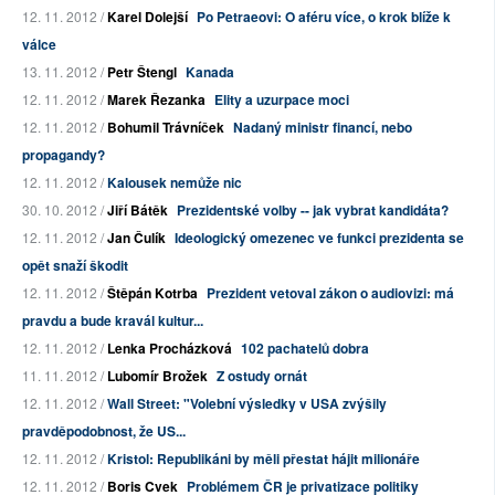
12. 11. 2012 /
Karel Dolejší
Po Petraeovi: O aféru více, o krok blíže k
válce
13. 11. 2012 /
Petr Štengl
Kanada
12. 11. 2012 /
Marek Řezanka
Elity a uzurpace moci
12. 11. 2012 /
Bohumil Trávníček
Nadaný ministr financí, nebo
propagandy?
12. 11. 2012 /
Kalousek nemůže nic
30. 10. 2012 /
Jiří Bátěk
Prezidentské volby -- jak vybrat kandidáta?
12. 11. 2012 /
Jan Čulík
Ideologický omezenec ve funkci prezidenta se
opět snaží škodit
12. 11. 2012 /
Štěpán Kotrba
Prezident vetoval zákon o audiovizi: má
pravdu a bude kravál kultur...
12. 11. 2012 /
Lenka Procházková
102 pachatelů dobra
11. 11. 2012 /
Lubomír Brožek
Z ostudy ornát
12. 11. 2012 /
Wall Street: "Volební výsledky v USA zvýšily
pravděpodobnost, že US...
12. 11. 2012 /
Kristol: Republikáni by měli přestat hájit milionáře
12. 11. 2012 /
Boris Cvek
Problémem ČR je privatizace politiky