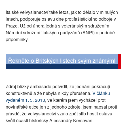
SOCIÁLNÍ SÍTĚ
Italské velvyslanectví také letos, jak to dělalo v minulých
letech, podporuje oslavu dne protifašistického odboje v
RUBRIKY
Praze. Už od února jedná s veteránským sdružením
Národní sdružení italských partyzánů (ANPI) o podobě
PLNÁ VERZE STRÁNEK
připomínky.
Zdroj blízký ambasádě potvrdil, že jednání pokračují
konstruktivně a že nebyla nikdy přerušena.
V článku
vydaném 1. 3. 2013
, ve kterém jsem vycházel proti
novinářské etice jen z jednoho zdroje, jsem napsal proti
pravdě, že velvyslanectví vzalo zpět slib hostit oslavu
kvůli účasti historičky Alessandry Kersevan.