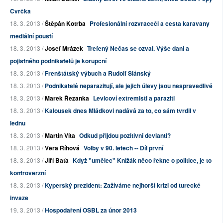
Cvrčka
18. 3. 2013 /
Štěpán Kotrba
Profesionální rozvraceči a cesta karavany
mediální pouští
18. 3. 2013 /
Josef Mrázek
Trefený Nečas se ozval. Výše daní a
pojistného podnikatelů je korupční
18. 3. 2013 /
Frenštátský výbuch a Rudolf Slánský
18. 3. 2013 /
Podnikatelé neparazitují, ale jejich úlevy jsou nespravedlivé
18. 3. 2013 /
Marek Řezanka
Levicoví extremisti a paraziti
18. 3. 2013 /
Kalousek dnes Mládkovi nadává za to, co sám tvrdil v
lednu
18. 3. 2013 /
Martin Víta
Odkud přijdou pozitivní devianti?
18. 3. 2013 /
Věra Říhová
Volby v 90. letech -- Díl první
18. 3. 2013 /
Jiří Baťa
Když "umělec" Knížák něco řekne o politice, je to
kontroverzní
18. 3. 2013 /
Kyperský prezident: Zažíváme nejhorší krizi od turecké
invaze
19. 3. 2013 /
Hospodaření OSBL za únor 2013