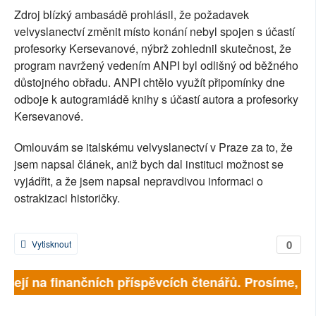
Zdroj blízký ambasádě prohlásil, že požadavek
velvyslanectví změnit místo konání nebyl spojen s účastí
profesorky Kersevanové, nýbrž zohlednil skutečnost, že
program navržený vedením ANPI byl odlišný od běžného
důstojného obřadu. ANPI chtělo využít připomínky dne
odboje k autogramiádě knihy s účastí autora a profesorky
Kersevanové.
Omlouvám se italskému velvyslanectví v Praze za to, že
jsem napsal článek, aniž bych dal instituci možnost se
vyjádřit, a že jsem napsal nepravdivou informaci o
ostrakizaci historičky.
0
Vytisknout
visejí na finančních příspěvcích čtenářů. Prosíme, při