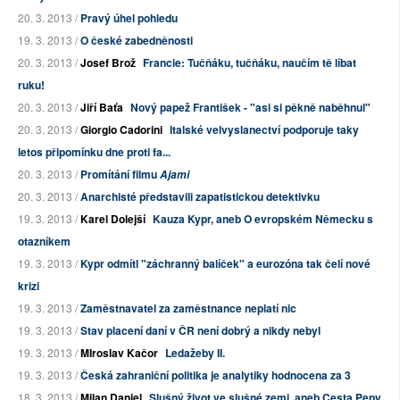
20. 3. 2013 /
Pravý úhel pohledu
19. 3. 2013 /
O české zabedněnosti
20. 3. 2013 /
Josef Brož
Francie: Tučňáku, tučňáku, naučím tě líbat
ruku!
20. 3. 2013 /
Jiří Baťa
Nový papež František - "asi si pěkně naběhnul"
20. 3. 2013 /
Giorgio Cadorini
Italské velvyslanectví podporuje taky
letos připomínku dne proti fa...
20. 3. 2013 /
Promítání filmu
Ajami
20. 3. 2013 /
Anarchisté představili zapatistickou detektivku
19. 3. 2013 /
Karel Dolejší
Kauza Kypr, aneb O evropském Německu s
otazníkem
19. 3. 2013 /
Kypr odmítl "záchranný balíček" a eurozóna tak čelí nové
krizi
19. 3. 2013 /
Zaměstnavatel za zaměstnance neplatí nic
19. 3. 2013 /
Stav placení daní v ČR není dobrý a nikdy nebyl
19. 3. 2013 /
MIroslav Kačor
Ledažeby II.
19. 3. 2013 /
Česká zahraniční politika je analytiky hodnocena za 3
18. 3. 2013 /
Milan Daniel
Slušný život ve slušné zemi, aneb Cesta Pepy