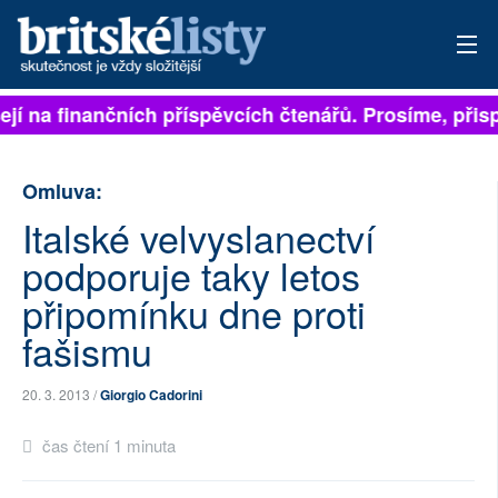
sejí na finančních příspěvcích čtenářů. Prosíme, přisp
PŘIHLÁSIT
AKTUÁLNÍ VYDÁNÍ
Omluva:
ARCHIV
Italské velvyslanectví
podporuje taky letos
ROZHOVORY
připomínku dne proti
TÉMATA
fašismu
NEJČTENĚJŠÍ ZA 7 DNÍ
20. 3. 2013 /
Giorgio Cadorini
AUTOŘI
čas čtení 1 minuta
PŘÍSPĚVKY NA PROVOZ