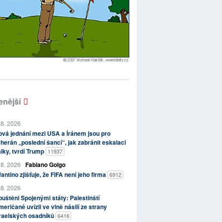
enější
 8. 2026
vá jednání mezi USA a Íránem jsou pro
herán „poslední šancí“, jak zabránit eskalaci
lky, tvrdí Trump
11937
 8. 2026
Fabiano Golgo
fantino zjišťuje, že FIFA není jeho firma
6912
 8. 2026
uštěni Spojenými státy: Palestinští
eričané uvízli ve vlně násilí ze strany
zraelských osadníků
6416