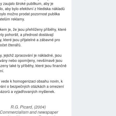
by zaujalo široké publikum, aby je
lo, aby bylo efektivní z hlediska nákladů
bylo možno prodat pozornost publika
telům reklamy.
kem je, že jsou přehlíženy příběhy, které
ly pohoršit, a přednost dostávají
y, které jsou přijatelné a zábavné pro
počet čtenářů.
y, jejichž zpracování je nákladné, jsou
vány nebo opomíjeny, nevšímavě jsou
zeny také ty příběhy, které jsou finančně
ní.
 vede k homogenizaci obsahu novin, k
vání o bezpečných otázkách a omezení
názorů a vyjadřovaných myšlenek.
R.G. Picard, (2004)
“Commercialism and newspaper