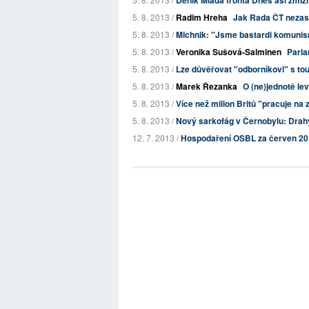
Deník Mladá fronta Dnes asi zmizí 
5. 8. 2013 /
Radim Hreha
Jak Rada ČT nezastu
5. 8. 2013 /
Michnik: "Jsme bastardi komuni
5. 8. 2013 /
Veronika Sušová-Salminen
Parla
5. 8. 2013 /
Lze důvěřovat "odborníkovi" s tou
5. 8. 2013 /
Marek Řezanka
O (ne)jednotě le
5. 8. 2013 /
Více než milion Britů "pracuje na
5. 8. 2013 /
Nový sarkofág v Černobylu: Drahý
12. 7. 2013 /
Hospodaření OSBL za červen 2