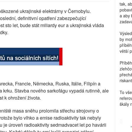
tak, a
pobavi
oškozené ukrajinské elektrárny v Černobylu.
a aby 
slední, definitivní opatření zabezpečující
zadava
 sto let, bude stát miliardy eur a ukrajinská vláda
edky.
Výsled
by moh
příběh
větší 
Příběh
zlehčo
přechá
riskant
urecka, Francie, Německa, Ruska, Itálie, Filipín a
a krku. Stavba nového sarkofágu vypadá rutinně, ale
To vše
 k ohrožení života.
refero
škály 
eniště masa sněhu prolomila střechu strojovny o
protože bylo vlhko a emise radioaktivity tak nebyly
zu je úroveň radioaktivity sedmadvacet let po havárii
u. Každý dělník tu smí kvůli expozici záření