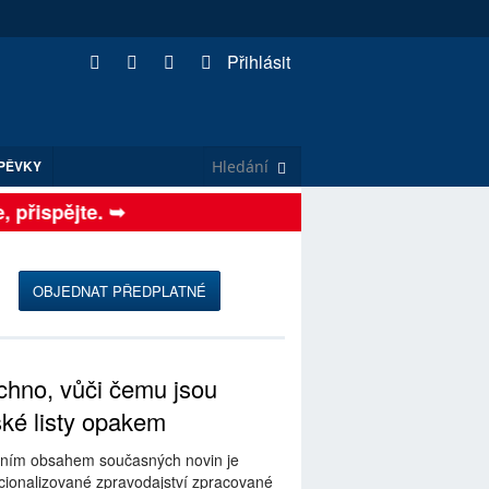
Přihlásit
PĚVKY
přispějte. ➥
OBJEDNAT PŘEDPLATNÉ
hno, vůči čemu jsou
ské listy opakem
ním obsahem současných novin je
ionalizované zpravodajství zpracované