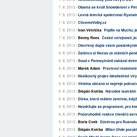
7. 8. 2013 /
Obama se kvůli Snowdenovi v Pet
7. 8. 2013 /
Levná letecká společnost Ryanair 
7. 8. 2013 /
ChcemeVolby.cz
7. 8. 2013 /
Ivan Větvička
Pojďte na Muchu, j
7. 8. 2013 /
Benny Rees
České veřejnosti, je
6. 8. 2013 /
Otevřený dopis všem poslankyní
6. 8. 2013 /
Zatímco si Nečas ze státních peněz
6. 8. 2013 /
Soud v Pennsylvánii zakázal dvěm
6. 8. 2013 /
Marek Adam
Pravicoví maloměš
6. 8. 2013 /
Nešikovný projev idealistické víry
6. 8. 2013 /
Většina občanů si nepřeje pokrač
6. 8. 2013 /
Štěpán Kotrba
Národně teatrální 
6. 8. 2013 /
Dívka, která málem zemřela, když
6. 8. 2013 /
Nezdržujte se programem, pro který
6. 8. 2013 /
Pozoruhodné reakce čtenářů serve
5. 8. 2013 /
Boris Cvek
Důvěrou pro Rusnoka
5. 8. 2013 /
Štěpán Kotrba
Milan Uhde porušil
5. 8. 2013 /