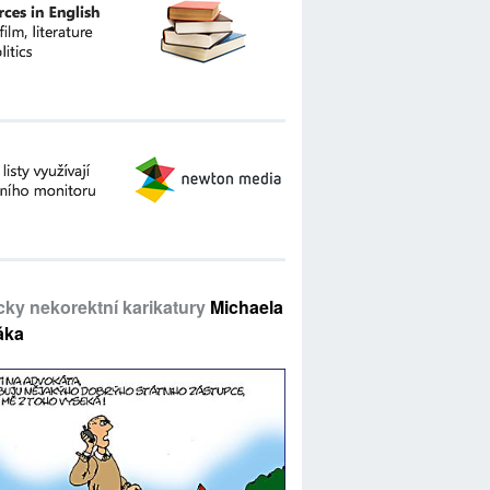
icky nekorektní karikatury
Michaela
áka