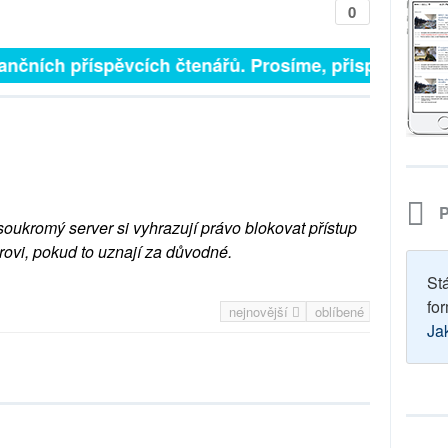
0
ančních příspěvcích čtenářů. Prosíme, přispějte. ➥
P
soukromý server si vyhrazují právo blokovat přístup
rovi, pokud to uznají za důvodné.
St
for
nejnovější
oblíbené
Ja