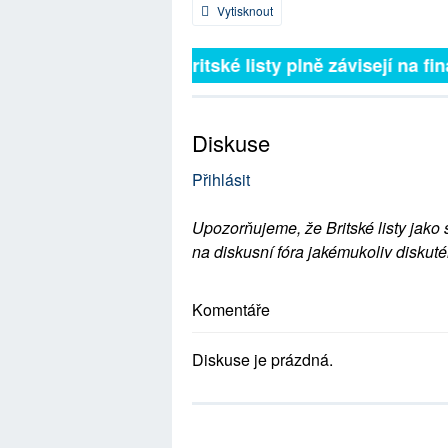
Vytisknout
Britské listy plně závisejí na fin
Diskuse
Přihlásit
Upozorňujeme, že Britské listy jako 
na diskusní fóra jakémukoliv diskuté
Komentáře
Diskuse je prázdná.