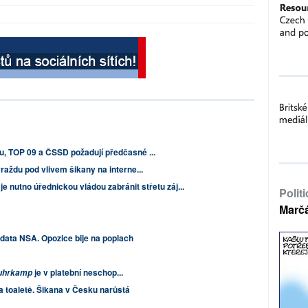
, TOP 09 a ČSSD požadují předčasné ...
raždu pod vlivem šikany na interne...
 nutno úřednickou vládou zabránit střetu záj...
Polit
Marč
ata NSA. Opozice bije na poplach
je v platební neschop...
uhrkamp
a toaletě. Šikana v Česku narůstá