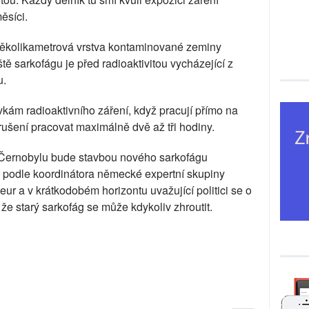
ěsíci.
 několikametrová vrstva kontaminované zeminy
ě sarkofágu je před radioaktivitou vycházející z
u.
vkám radioaktivního záření, když pracují přímo na
ušení pracovat maximálně dvě až tři hodiny.
lém Černobylu bude stavbou nového sarkofágu
a podle koordinátora německé expertní skupiny
eur a v krátkodobém horizontu uvažující politici se o
, že starý sarkofág se může kdykoliv zhroutit.