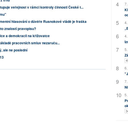
z trhu
7.
puje veřejnost v rámci kontroly činnosti České t...
Kl
smu"
od
mentní hlasování o důvěře Rusnokové vládě je fraška
4.
„
to znalostí pravopisu?
vice a demokracii na křižovatce
4.
Iz
 základě pracovních smluv nezaruču...
5.
, ale ne poslední
Zá
013
4
6.
"J
7.
Ni
5.
Pr
o
3