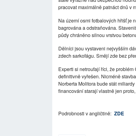
pracovat maximálně patnáct dnů v m
Na území osmi fotbalových hřišť je
bagrována a odstraňována. Staveništ
půdy chráněno silnou vrstvou beton
Dělníci jsou vystaveni nejvyšším dá
zdech sarkofágu. Smějí zde bez přer
Experti si netroufají říci, že prob
definitivně vyřešen. Nicméně stavb
Norberta Molitora bude stát miliardy 
financování starají vlastně jen proto
Podrobnosti v angličtině:
ZDE