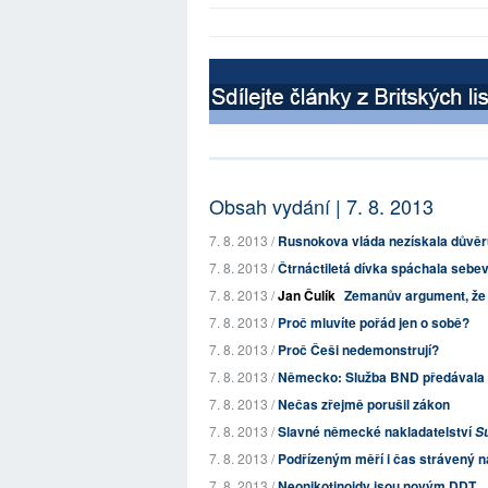
Obsah vydání | 7. 8. 2013
7. 8. 2013 /
Rusnokova vláda nezískala důvěru
7. 8. 2013 /
Čtrnáctiletá dívka spáchala sebev
7. 8. 2013 /
Jan Čulík
Zemanův argument, že je
7. 8. 2013 /
Proč mluvíte pořád jen o sobě?
7. 8. 2013 /
Proč Češi nedemonstrují?
7. 8. 2013 /
Německo: Služba BND předávala d
7. 8. 2013 /
Nečas zřejmě porušil zákon
7. 8. 2013 /
Slavné německé nakladatelství
S
7. 8. 2013 /
Podřízeným měří i čas strávený n
7. 8. 2013 /
Neonikotinoidy jsou novým DDT