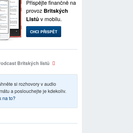
Přispějte finančně na
provoz
Britských
v mobilu.
Listů
CHCI PŘISPĚT
odcast Britských listů
áhněte si rozhovory v audio
mátu a poslouchejte je kdekoliv.
k na to?