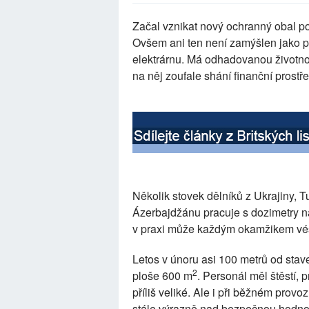
Začal vznikat nový ochranný obal p
Ovšem ani ten není zamýšlen jako po
elektrárnu. Má odhadovanou životnost
na něj zoufale shání finanční prostř
Několik stovek dělníků z Ukrajiny, T
Ázerbajdžánu pracuje s dozimetry n
v praxi může každým okamžikem vést
Letos v únoru asi 100 metrů od stav
2
ploše 600 m
. Personál měl štěstí, 
příliš veliké. Ale i při běžném provo
stále výrazně nad bezpečnou hodnoto