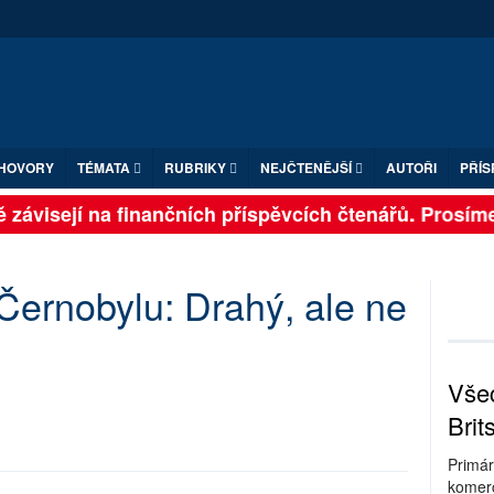
HOVORY
TÉMATA
RUBRIKY
NEJČTENĚJŠÍ
AUTOŘI
PŘÍS
 závisejí na finančních příspěvcích čtenářů. Prosíme, 
Černobylu: Drahý, ale ne
Všec
Brit
Primár
komerc