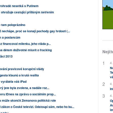
rohradě nesetká s Putinem
ohrožuje cestující přílišným šetřením
e tam poloprázdno
ž nechápe, proč se konají pochody gay hrdosti (...
m a poslancům
 financoval milenku, jeho vláda p...
a dětem doživotně mluvit o fracking
Nejčt
ťáci 2013
4.
No
ování pravicové korupční vlády
Te
gesta klaunů a krutá realita
vá
 vyráběla váš iPad
4.
 jste byla zvolena, a nadále roz...
In
ru IDnes na zprávu o sociálním prop...
4.
 může skončit Zemanova politická role
Op
Am
 zákon o České televizi. Odstoupí sám, nebo ho bu...
i