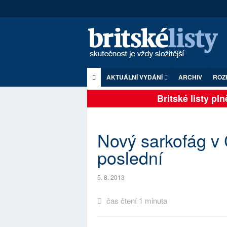
AKTUÁLNÍ VYDÁNÍ
ARCHIV
ROZ
Britské listy plně
Nový sarkofág v 
poslední
5. 8. 2013
čas čtení 1 minuta