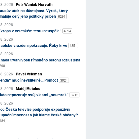
 8. 2026
Petr Waniek Horváth
ausův útok na důstojnost. Výrok, který
haluje celý jeho politický příběh
6291
 8. 2026
Evropa v ceutském testu neuspěla“
4894
 8. 2026
raelské vraždění pokračuje. Řeky krve
4851
 8. 2026
hada trvanlivosti římského betonu rozluštěna
598
 8. 2026
Pavel Veleman
enda" mučí neviditelné... Pomoc!
3924
 8. 2026
Matěj Metelec
kdo nepozoruje svůj vlastní „soumrak“
3712
 8. 2026
oč Česká televize podporuje expanzivní
kupační mocnost a jak klame české občany?
484