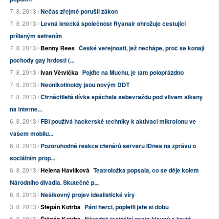
7. 8. 2013 /
Nečas zřejmě porušil zákon
7. 8. 2013 /
Levná letecká společnost Ryanair ohrožuje cestující
přílišným šetřením
7. 8. 2013 /
Benny Rees
České veřejnosti, jež nechápe, proč se konají
pochody gay hrdosti (...
7. 8. 2013 /
Ivan Větvička
Pojďte na Muchu, je tam poloprázdno
7. 8. 2013 /
Neonikotinoidy jsou novým DDT
7. 8. 2013 /
Čtrnáctiletá dívka spáchala sebevraždu pod vlivem šikany
na interne...
6. 8. 2013 /
FBI používá hackerské techniky k aktivaci mikrofonu ve
vašem mobilu...
6. 8. 2013 /
Pozoruhodné reakce čtenářů serveru IDnes na zprávu o
sociálním prop...
6. 8. 2013 /
Helena Havlíková
Teatroložka popsala, co se děje kolem
Národního divadla. Skutečně p...
6. 8. 2013 /
Nešikovný projev idealistické víry
3. 8. 2013 /
Štěpán Kotrba
Páni herci, popletli jste si dobu
6. 8. 2013 /