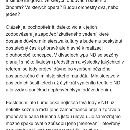
instituce fungovat. Ve kterých budovách bude hrát
činohra? Ve kterých opera? Budou orchestry dva, nebo
jeden?
Otázek je, pochopitelně, daleko víc a k jejich
zodpovězení je zapotřebí zkušeného vedení, které
dostane důvěru ministerstva kultury a bude mu poskytnut
dostatečný čas k přípravě ale hlavně k realizaci
dlouhodobé koncepce. V divadlech typu ND se sezóny
plánují s několikaletým předstihem a výsledky jakýchkoliv
reforem se tedy projeví dávno po vypršení běžného
poslaneckého či ministerského mandátu. Ministerstvo v
posledních šesti letech už čtyřikrát vyměnilo ředitele ND
a to vždy s poněkud nepřesvědčivým odůvodněním.
Existenční, ale i umělecká nejistota trvá tedy v ND už
několik sezón a řada jeho zaměstnanců přijala zprávu o
jmenování pana Buriana s jistou úlevou. Je samozřejmě
možné spekulovat o způsobu jeho jmenování - otevřený