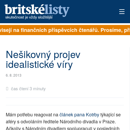
visejí na finančních příspěvcích čtenářů. Prosíme, při
PŘIHLÁSIT
AKTUÁLNÍ VYDÁNÍ
Nešikovný projev
ARCHIV
idealistické víry
ROZHOVORY
6. 8. 2013
TÉMATA
čas čtení 3 minuty
NEJČTENĚJŠÍ ZA 7 DNÍ
AUTOŘI
Mám potřebu reagovat na
článek pana Kotrby
týkající se
aféry s odvoláním ředitele Národního divadla v Praze.
PŘÍSPĚVKY NA PROVOZ
Ačkoliv s Národním divadlem spolupracuji v posledních