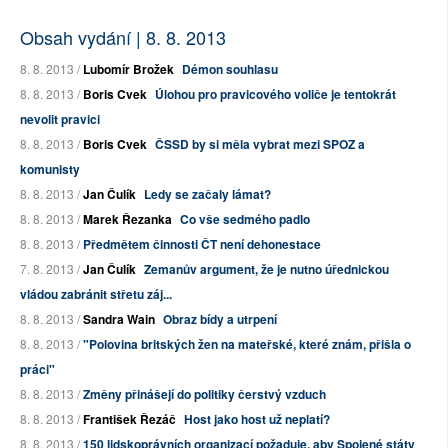
Obsah vydání | 8. 8. 2013
8. 8. 2013 /
Lubomír Brožek
Démon souhlasu
8. 8. 2013 /
Boris Cvek
Úlohou pro pravicového voliče je tentokrát
nevolit pravici
8. 8. 2013 /
Boris Cvek
ČSSD by si měla vybrat mezi SPOZ a
komunisty
8. 8. 2013 /
Jan Čulík
Ledy se začaly lámat?
8. 8. 2013 /
Marek Řezanka
Co vše sedmého padlo
8. 8. 2013 /
Předmětem činnosti ČT není dehonestace
7. 8. 2013 /
Jan Čulík
Zemanův argument, že je nutno úřednickou
vládou zabránit střetu záj...
8. 8. 2013 /
Sandra Wain
Obraz bídy a utrpení
8. 8. 2013 /
"Polovina britských žen na mateřské, které znám, přišla o
práci"
8. 8. 2013 /
Změny přinášejí do politiky čerstvý vzduch
8. 8. 2013 /
František Řezáč
Host jako host už neplatí?
8. 8. 2013 /
150 lidskoprávních organizací požaduje, aby Spojené státy