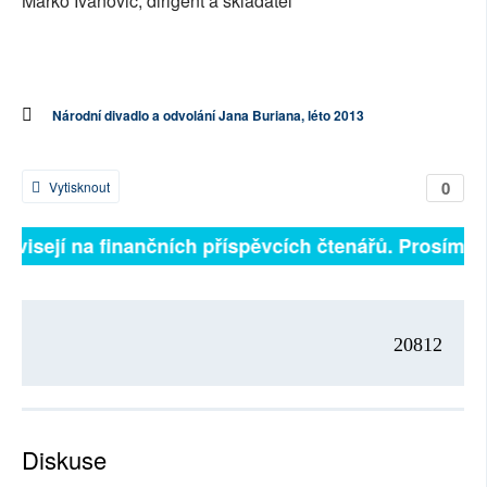
Marko Ivanović, dirigent a skladatel
Národní divadlo a odvolání Jana Buriana, léto 2013
0
Vytisknout
závisejí na finančních příspěvcích čtenářů. Prosíme, p
20812
Diskuse