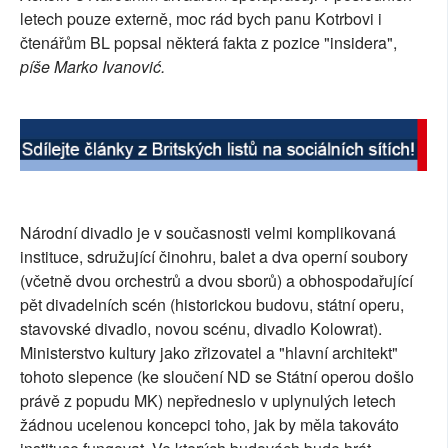
letech pouze externě, moc rád bych panu Kotrbovi i
SOCIÁLNÍ SÍTĚ
čtenářům BL popsal některá fakta z pozice "insidera",
píše Marko Ivanović.
RUBRIKY
PLNÁ VERZE STRÁNEK
Národní divadlo je v současnosti velmi komplikovaná
instituce, sdružující činohru, balet a dva operní soubory
(včetně dvou orchestrů a dvou sborů) a obhospodařující
pět divadelních scén (historickou budovu, státní operu,
stavovské divadlo, novou scénu, divadlo Kolowrat).
Ministerstvo kultury jako zřizovatel a "hlavní architekt"
tohoto slepence (ke sloučení ND se Státní operou došlo
právě z popudu MK) nepředneslo v uplynulých letech
žádnou ucelenou koncepci toho, jak by měla takováto