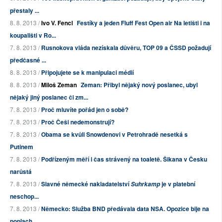
přestaly ...
8. 8. 2013 /
Ivo V. Fencl
Festíky a jeden Fluff Fest Open air Na letišti i na
koupališti v Ro...
7. 8. 2013 /
Rusnokova vláda nezískala důvěru, TOP 09 a ČSSD požadují
předčasné ...
8. 8. 2013 /
Připojujete se k manipulaci médií
8. 8. 2013 /
Miloš Zeman
Zeman: Přibyl nějaký nový poslanec, ubyl
nějaký jiný poslanec či zm...
7. 8. 2013 /
Proč mluvíte pořád jen o sobě?
7. 8. 2013 /
Proč Češi nedemonstrují?
7. 8. 2013 /
Obama se kvůli Snowdenovi v Petrohradě nesetká s
Putinem
7. 8. 2013 /
Podřízeným měří i čas strávený na toaletě. Šikana v Česku
narůstá
7. 8. 2013 /
Slavné německé nakladatelství
je v platební
Suhrkamp
neschop...
7. 8. 2013 /
Německo: Služba BND předávala data NSA. Opozice bije na
poplach