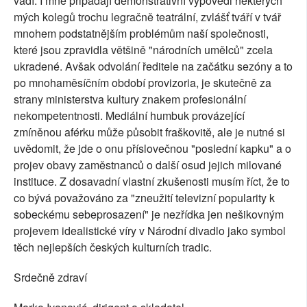
vadí. I mně připadají demonstrativní výpovědi některých
mých kolegů trochu legračně teatrální, zvlášť tváří v tvář
mnohem podstatnějším problémům naší společnosti,
které jsou zpravidla většině "národních umělců" zcela
ukradené. Avšak odvolání ředitele na začátku sezóny a to
po mnohaměsíčním období provizoria, je skutečně za
strany ministerstva kultury znakem profesionální
nekompetentnosti. Mediální humbuk provázející
zmíněnou aférku může působit fraškovitě, ale je nutné si
uvědomit, že jde o onu příslovečnou "poslední kapku" a o
projev obavy zaměstnanců o další osud jejich milované
instituce. Z dosavadní vlastní zkušenosti musím říct, že to
co bývá považováno za "zneužití televizní popularity k
sobeckému sebeprosazení" je nezřídka jen nešikovným
projevem idealistické víry v Národní divadlo jako symbol
těch nejlepších českých kulturních tradic.
Srdečně zdraví