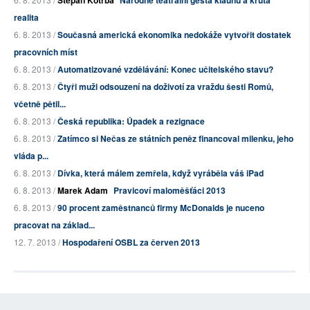
Štěpán Kotrba
Národně teatrální gesta klaunů a krutá
realita
6. 8. 2013 /
Současná americká ekonomika nedokáže vytvořit dostatek
pracovních míst
6. 8. 2013 /
Automatizované vzdělávání: Konec učitelského stavu?
6. 8. 2013 /
Čtyři muži odsouzení na doživotí za vraždu šesti Romů,
včetně pětil...
6. 8. 2013 /
Česká republika: Úpadek a rezignace
6. 8. 2013 /
Zatímco si Nečas ze státních peněz financoval milenku, jeho
vláda p...
6. 8. 2013 /
Dívka, která málem zemřela, když vyráběla váš iPad
6. 8. 2013 /
Marek Adam
Pravicoví maloměšťáci 2013
6. 8. 2013 /
90 procent zaměstnanců firmy McDonalds je nuceno
pracovat na základ...
12. 7. 2013 /
Hospodaření OSBL za červen 2013