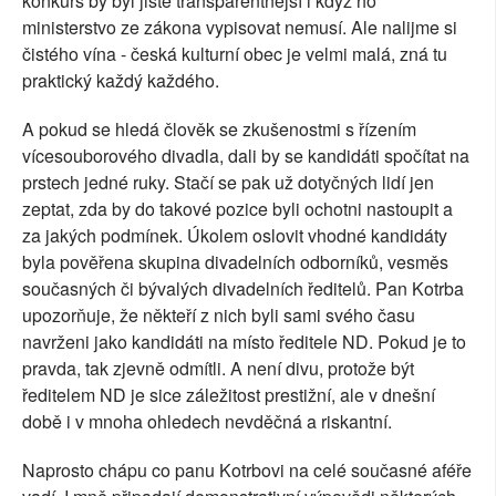
konkurs by byl jistě transparentnější i když ho
ministerstvo ze zákona vypisovat nemusí. Ale nalijme si
čistého vína - česká kulturní obec je velmi malá, zná tu
praktický každý každého.
A pokud se hledá člověk se zkušenostmi s řízením
vícesouborového divadla, dali by se kandidáti spočítat na
prstech jedné ruky. Stačí se pak už dotyčných lidí jen
zeptat, zda by do takové pozice byli ochotni nastoupit a
za jakých podmínek. Úkolem oslovit vhodné kandidáty
byla pověřena skupina divadelních odborníků, vesměs
současných či bývalých divadelních ředitelů. Pan Kotrba
upozorňuje, že někteří z nich byli sami svého času
navrženi jako kandidáti na místo ředitele ND. Pokud je to
pravda, tak zjevně odmítli. A není divu, protože být
ředitelem ND je sice záležitost prestižní, ale v dnešní
době i v mnoha ohledech nevděčná a riskantní.
Naprosto chápu co panu Kotrbovi na celé současné aféře