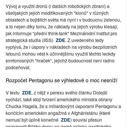
Vývoj a využití dronů (i dalších robotických zbraní) a
všelijakých jejich modifikovaných "klonů" v různých
oblastech a bojištích světa má nyní i v budoucnu zelenou,
a to nejen díky tomu, že náklady na jejich výrobu klesají,
jak informuje "přední think-tank" Mezinárodní institut pro
strategická studia (IISS)
ZDE
. Z uvedeného tedy
vyplývá, že i úspory v nákladech na výrobu bezpilotních
letounů mohou vést k účinnějšímu využití těchto leckdy
smrtonosných "hraček", jejichž budoucnost není radno
podceňovat.
Rozpočet Pentagonu se výhledově o moc nesníží
V textu
ZDE
, z nějž v perexu svého článku Dolejší
vychází, také stojí tvrzení amerického ministra obrany
Chucka Hagela, že s miliardovými úsporami Pentagonu a
končícím americkém angažmá v Afghánistánu (které
nemusí být úplně konečné
ZDE
) souvisí přesun
pozornosti Bílého domu na země asijsko-pacifického