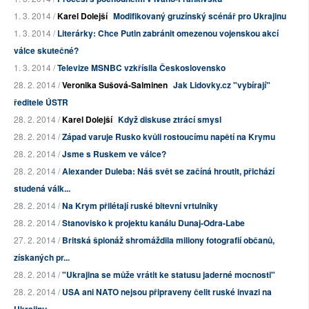
1. 3. 2014 /
Karel Dolejší
Modifikovaný gruzínský scénář pro Ukrajinu
1. 3. 2014 /
Literárky: Chce Putin zabránit omezenou vojenskou akcí
válce skutečné?
1. 3. 2014 /
Televize MSNBC vzkřísila Československo
28. 2. 2014 /
Veronika Sušová-Salminen
Jak Lidovky.cz "vybírají"
ředitele ÚSTR
28. 2. 2014 /
Karel Dolejší
Když diskuse ztrácí smysl
28. 2. 2014 /
Západ varuje Rusko kvůli rostoucímu napětí na Krymu
28. 2. 2014 /
Jsme s Ruskem ve válce?
28. 2. 2014 /
Alexander Duleba: Náš svět se začíná hroutit, přichází
studená válk...
28. 2. 2014 /
Na Krym přilétají ruské bitevní vrtulníky
28. 2. 2014 /
Stanovisko k projektu kanálu Dunaj-Odra-Labe
27. 2. 2014 /
Britská špionáž shromáždila miliony fotografií občanů,
získaných pr...
28. 2. 2014 /
"Ukrajina se může vrátit ke statusu jaderné mocnosti"
28. 2. 2014 /
USA ani NATO nejsou připraveny čelit ruské invazi na