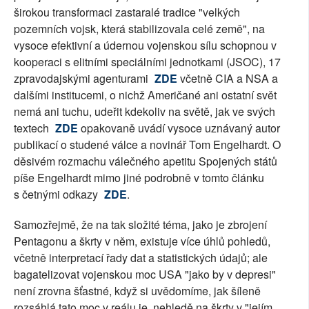
širokou transformaci zastaralé tradice "velkých
pozemních vojsk, která stabilizovala celé země", na
vysoce efektivní a údernou vojenskou sílu schopnou v
kooperaci s elitními speciálními jednotkami (JSOC), 17
zpravodajskými agenturami
ZDE
včetně CIA a NSA a
dalšími institucemi, o nichž Američané ani ostatní svět
nemá ani tuchu, udeřit kdekoliv na světě, jak ve svých
textech
ZDE
opakovaně uvádí vysoce uznávaný autor
publikací o studené válce a novinář Tom Engelhardt. O
děsivém rozmachu válečného apetitu Spojených států
píše Engelhardt mimo jiné podrobně v tomto článku
s četnými odkazy
ZDE
.
Samozřejmě, že na tak složité téma, jako je zbrojení
Pentagonu a škrty v něm, existuje více úhlů pohledů,
včetně interpretací řady dat a statistických údajů; ale
bagatelizovat vojenskou moc USA "jako by v depresi"
není zrovna šťastné, když si uvědomíme, jak šíleně
rozsáhlá tato moc v reálu je, nehledě na škrty v "jejím