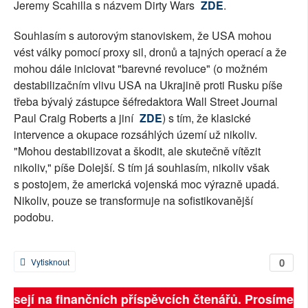
Jeremy Scahilla s názvem Dirty Wars
ZDE
.
Souhlasím s autorovým stanoviskem, že USA mohou
vést války pomocí proxy sil, dronů a tajných operací a že
mohou dále iniciovat "barevné revoluce" (o možném
destabilizačním vlivu USA na Ukrajině proti Rusku píše
třeba bývalý zástupce šéfredaktora Wall Street Journal
Paul Craig Roberts a jiní
ZDE
) s tím, že klasické
intervence a okupace rozsáhlých území už nikoliv.
"Mohou destabilizovat a škodit, ale skutečně vítězit
nikoliv," píše Dolejší. S tím já souhlasím, nikoliv však
s postojem, že americká vojenská moc výrazně upadá.
Nikoliv, pouze se transformuje na sofistikovanější
podobu.
0
Vytisknout
visejí na finančních příspěvcích čtenářů. Prosíme, při