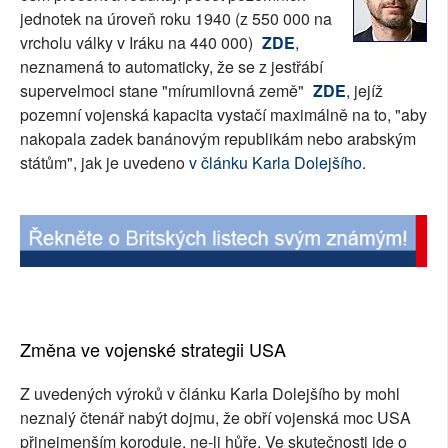
jednotek na úroveň roku 1940 (z 550 000 na
SOCIÁLNÍ SÍTĚ
vrcholu války v Iráku na 440 000)
ZDE
,
neznamená to automaticky, že se z jestřábí
RUBRIKY
supervelmoci stane "mírumilovná země"
ZDE
, jejíž
pozemní vojenská kapacita vystačí maximálně na to, "aby
PLNÁ VERZE STRÁNEK
nakopala zadek banánovým republikám nebo arabským
státům", jak je uvedeno
v článku Karla Dolejšího
.
Změna ve vojenské strategii USA
Z uvedených výroků v článku Karla Dolejšího by mohl
neznalý čtenář nabýt dojmu, že obří vojenská moc USA
přinejmenším koroduje, ne-li hůře. Ve skutečnosti jde o