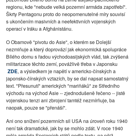
regionu, kde "nebude velká pozemní armáda zapotřebí".
Škrty Pentagonu proto do neopomenutelné míry souvisí
s ukončením masivních a neefektivních vojenských
operací v Iráku a Afghánistánu.
O Obamově "pivotu do Asie", o kterém se Dolejší
nezmiňuje a který doprovází jak ekonomická spolupráce
Bílého domu s řadou východoasijských vlád, tak zvýšená
militarizace těchto zemí, povážlivě třeba v Japonsku
ZDE
, a výsledkem je napětí v americko-čínských a
japonsko-čínských vztazích, by se dal napsat samostatný
text. "Přesunutí" amerických "mariňáků" ze Středního
východu na východ Asie -- zjednodušeně řečeno -- jistě
vojenskou tenzi ani zbrojení tamtéž nezmírňuje, ba
naopak, pouze se "přenáší".
Ani ono snížení pozemních sil USA na úroveň roku 1940
není tak dramatické, jak by se mohlo zdát. V roce 1940
měla armáda Spojených států podle textu, na nějž