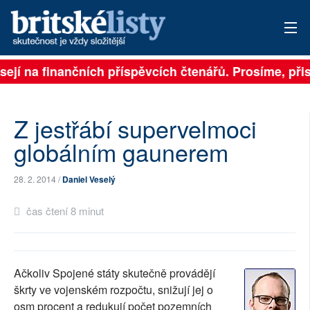
sejí na finančních příspěvcích čtenářů. Prosíme, přisp
PŘIHLÁSIT
AKTUÁLNÍ VYDÁNÍ
Z jestřábí supervelmoci
ARCHIV
globálním gaunerem
ROZHOVORY
28. 2. 2014 /
Daniel Veselý
TÉMATA
čas čtení 8 minut
NEJČTENĚJŠÍ ZA 7 DNÍ
AUTOŘI
Ačkoliv Spojené státy skutečně provádějí
škrty ve vojenském rozpočtu, snižují jej o
PŘÍSPĚVKY NA PROVOZ
osm procent a redukují počet pozemních