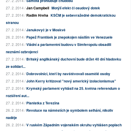
27. 2. 2014 /
Samota prohlubuje chudobu
27. 2. 2014 /
Jan Campbell
Motýlí efekt či osudový dotek
27. 2. 2014 /
Radim Hreha
KSČM je sebevražedně demokratickou
stranou
27. 2. 2014 /
Janukovyč je v Moskvě
26. 2. 2014 /
Papež František je znepokojen násilím ve Venezuele
27. 2. 2014 /
Vládní a parlamentní budovu v Simferopolu obsadili
neznámí ozbrojenci
27. 2. 2014 /
Britský anglikánský duchovní bude držet 40 dní hladovku
ze solidari...
27. 2. 2014 /
Dobrovolníci, kteří by navštěvovali osamělé osoby
27. 2. 2014 /
John Kerry kritizoval "nový americký izolacionismus"
27. 2. 2014 /
Krymský parlament vyhlásil na 25. května referendum o
rozšíření aut...
27. 2. 2014 /
Pianistka z Terezína
26. 2. 2014 /
Revoluce na náměstích je symbolem selhání, nikoliv
naděje
26. 2. 2014 /
V ruském Západním vojenském okruhu vyhlášen poplach