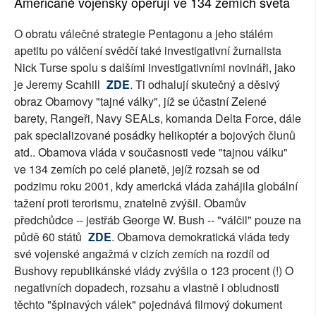
Američané vojensky operují ve 134 zemích světa
O obratu válečné strategie Pentagonu a jeho stálém
apetitu po válčení svědčí také investigativní žurnalista
Nick Turse spolu s dalšími investigativními novináři, jako
je Jeremy Scahill
ZDE
. Ti odhalují skutečný a děsivý
obraz Obamovy "tajné války", jíž se účastní Zelené
barety, Rangeři, Navy SEALs, komanda Delta Force, dále
pak specializované posádky helikoptér a bojových člunů
atd.. Obamova vláda v současnosti vede "tajnou válku"
ve 134 zemích po celé planetě, jejíž rozsah se od
podzimu roku 2001, kdy americká vláda zahájila globální
tažení proti terorismu, znatelně zvýšil. Obamův
předchůdce -- jestřáb George W. Bush -- "válčil" pouze na
půdě 60 států
ZDE
. Obamova demokratická vláda tedy
své vojenské angažmá v cizích zemích na rozdíl od
Bushovy republikánské vlády zvýšila o 123 procent (!) O
negativních dopadech, rozsahu a vlastně i obludnosti
těchto "špinavých válek" pojednává filmový dokument