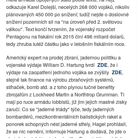
odkazuje Karel Dolejší, necelých 268 000 vojáků, nikoliv
plánovaných 450 000 po snížení; tudíž nejde o doslovné
snížení pozemních sil na "na úroveň před 2. světovou
válkou". Text končí tvrzením, že vojenský rozpočet
Pentagonu na fiskální rok 2015 činí 496 miliard dolarů,
tedy zhruba tutéž částku jako v letošním fiskálním roce.
Americký expert na prodej zbraní, jadernou politiku a
vojenské výdaje William D. Hartung tvrdí
ZDE
, že i
výdaje na zaopatření jednoho vojáka se zvýšily
ZDE
,
stejně tak finance na výrobu zbraňových systémů,
stíhaček, bomb atd. a z toho plynou tučné benefity
zbrojařům z Lockheed Martin a Northtrop Grumman. Ti
mají po ruce armádu lobbistů, již jim jejich mastné zisky
zaručí. Co se "jaderné triády" týče, tedy jaderných
bombardérů, mezikontinentálních balistických raket a
ponorek schopných nést jaderné střely, Hagel prohlásil,
že se nic nemění, informuje Hartung a dodává, že jde o