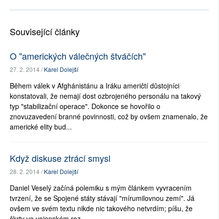
Související články
O "amerických válečných štváčích"
27. 2. 2014 /
Karel Dolejší
Během válek v Afghánistánu a Iráku američtí důstojníci
konstatovali, že nemají dost ozbrojeného personálu na takový
typ "stabilizační operace". Dokonce se hovořilo o
znovuzavedení branné povinnosti, což by ovšem znamenalo, že
americké elity bud...
Když diskuse ztrácí smysl
28. 2. 2014 /
Karel Dolejší
Daniel Veselý začíná polemiku s mým článkem vyvracením
tvrzení, že se Spojené státy stávají "mírumilovnou zemí". Já
ovšem ve svém textu nikde nic takového netvrdím; píšu, že
škrty ve vojenském roz...