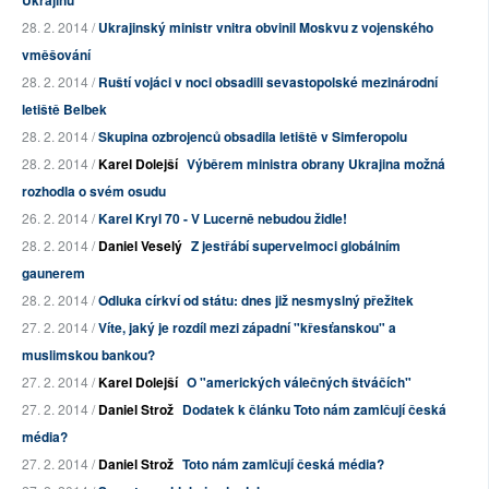
Ukrajinu
28. 2. 2014 /
Ukrajinský ministr vnitra obvinil Moskvu z vojenského
vměšování
28. 2. 2014 /
Ruští vojáci v noci obsadili sevastopolské mezinárodní
letiště Belbek
28. 2. 2014 /
Skupina ozbrojenců obsadila letiště v Simferopolu
28. 2. 2014 /
Karel Dolejší
Výběrem ministra obrany Ukrajina možná
rozhodla o svém osudu
26. 2. 2014 /
Karel Kryl 70 - V Lucerně nebudou židle!
28. 2. 2014 /
Daniel Veselý
Z jestřábí supervelmoci globálním
gaunerem
28. 2. 2014 /
Odluka církví od státu: dnes již nesmyslný přežitek
27. 2. 2014 /
Víte, jaký je rozdíl mezi západní "křesťanskou" a
muslimskou bankou?
27. 2. 2014 /
Karel Dolejší
O "amerických válečných štváčích"
27. 2. 2014 /
Daniel Strož
Dodatek k článku Toto nám zamlčují česká
média?
27. 2. 2014 /
Daniel Strož
Toto nám zamlčují česká média?