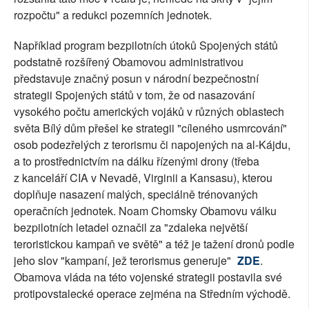
rozpočtu" a redukci pozemních jednotek.
Například program bezpilotních útoků Spojených států
podstatně rozšířený Obamovou administrativou
představuje značný posun v národní bezpečnostní
strategii Spojených států v tom, že od nasazování
vysokého počtu amerických vojáků v různých oblastech
světa Bílý dům přešel ke strategii "cíleného usmrcování"
osob podezřelých z terorismu či napojených na al-Kájdu,
a to prostřednictvím na dálku řízenými drony (třeba
z kanceláří CIA v Nevadě, Virginii a Kansasu), kterou
doplňuje nasazení malých, speciálně trénovaných
operačních jednotek. Noam Chomsky Obamovu válku
bezpilotních letadel označil za "zdaleka největší
teroristickou kampaň ve světě" a též je tažení dronů podle
jeho slov "kampaní, jež terorismus generuje"
ZDE
.
Obamova vláda na této vojenské strategii postavila své
protipovstalecké operace zejména na Středním východě.