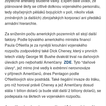
zbytečné artefakty studené války. Expert dále uvádí, že
plánované škrty se citlivě dotknou vojenského personálu,
tedy obyčejných pěšáků bojujících v poli, nikoliv však
zmíněných (a dalších) zbrojařských korporací ani předáků
armádní hierarchie.
Za snížením počtu amerických pozemních sil stojí další
faktory. Podle bývalého amerického ministra financí
Paula O'Neilla je za nynější krouhání vojenského
rozpočtu zodpovědný také Dick Cheney, který v prvních
letech vlády George W. Bushe dvakrát trval na daňových
úlevách pro nejbohatší Američany
ZDE
. Tyto "daňové
úlevy", jež mimo jiné vedly k extrémní nerovnováze
v příjmech Američanů, dnes Pentagon podle
O'Neillových slov postrádá. Také ilegální invaze do Iráku,
pro niž horoval právě Cheney a jež Američany dosud
stála 1 bilion dolarů (a bude stát další 2 biliony dolarů), se
podepsala na škrtech ve vojenském rozpočtu.