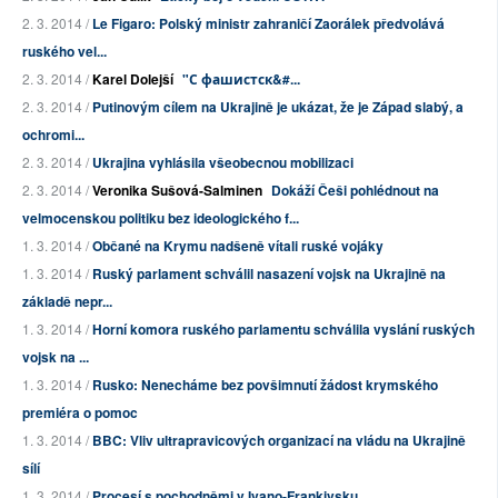
2. 3. 2014 /
Le Figaro: Polský ministr zahraničí Zaorálek předvolává
ruského vel...
2. 3. 2014 /
Karel Dolejší
"С фашистск&#...
2. 3. 2014 /
Putinovým cílem na Ukrajině je ukázat, že je Západ slabý, a
ochromi...
2. 3. 2014 /
Ukrajina vyhlásila všeobecnou mobilizaci
2. 3. 2014 /
Veronika Sušová-Salminen
Dokáží Češi pohlédnout na
velmocenskou politiku bez ideologického f...
1. 3. 2014 /
Občané na Krymu nadšeně vítali ruské vojáky
1. 3. 2014 /
Ruský parlament schválil nasazení vojsk na Ukrajině na
základě nepr...
1. 3. 2014 /
Horní komora ruského parlamentu schválila vyslání ruských
vojsk na ...
1. 3. 2014 /
Rusko: Nenecháme bez povšimnutí žádost krymského
premiéra o pomoc
1. 3. 2014 /
BBC: Vliv ultrapravicových organizací na vládu na Ukrajině
sílí
1. 3. 2014 /
Procesí s pochodněmi v Ivano-Frankivsku