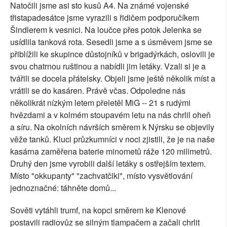
Natočili jsme asi sto kusů A4. Na známé vojenské
třistapadesátce jsme vyrazili s řidičem podporučíkem
Šindlerem k vesnici. Na loučce přes potok Jelenka se
usídlila tanková rota. Sesedli jsme a s úsměvem jsme se
přiblížili ke skupince důstojníků v brigadýrkách, oslovili je
svou chatrnou ruštinou a nabídli jim letáky. Vzali si je a
tvářili se docela přátelsky. Objeli jsme ještě několik míst a
vrátili se do kasáren. Právě včas. Odpoledne nás
několikrát nízkým letem přeletěl MiG -- 21 s rudými
hvězdami a v kolmém stoupavém letu na nás chrlil oheň
a síru. Na okolních návrších směrem k Nýrsku se objevily
věže tanků. Kluci průzkumníci v noci zjistili, že je na naše
kasárna zaměřena baterie minometů ráže 120 milimetrů.
Druhý den jsme vyrobili další letáky s ostřejším textem.
Místo "okkupanty" "zachvatčiki", místo vysvětlování
jednoznačné: táhněte domů...
Sověti vytáhli trumf, na kopci směrem ke Klenové
postavili radiovůz se silným tlampačem a začali chrlit