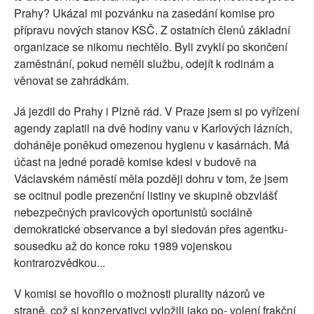
Prahy? Ukázal mi pozvánku na zasedání komise pro
přípravu nových stanov KSČ. Z ostatních členů základní
organizace se nikomu nechtělo. Byli zvyklí po skončení
zaměstnání, pokud neměli službu, odejít k rodinám a
věnovat se zahrádkám.
Já jezdil do Prahy i Plzně rád. V Praze jsem si po vyřízení
agendy zaplatil na dvě hodiny vanu v Karlových lázních,
doháněje poněkud omezenou hygienu v kasárnách. Má
účast na jedné poradě komise kdesi v budově na
Václavském náměstí měla později dohru v tom, že jsem
se ocitnul podle prezenční listiny ve skupině obzvlášť
nebezpečných pravicových oportunistů sociálně
demokratické observance a byl sledován přes agentku-
sousedku až do konce roku 1989 vojenskou
kontrarozvědkou...
V komisi se hovořilo o možnosti plurality názorů ve
straně, což si konzervativci vyložili jako po- volení frakční