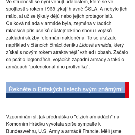
Ve stručnosti se nyní věnuji událostem, které se ve
SOCIÁLNÍ SÍTĚ
spojitosti s rokem 1968 týkají hlavně ČSLA. A nebylo jich
málo, ať už se týkaly dějů nebo jejich protagonistů.
RUBRIKY
Celková nálada v armádě byla, zejména v řadách
mladších příslušníků důstojnického sboru i vojáků
PLNÁ VERZE STRÁNEK
základní služby reformám nakloněna. To se ukázalo
například v článcích čtnáctideníku
Lidová armáda
, který
získal s novým rokem atraktivnější vzhled i obsah. Začalo
se psát o legionářích, vojácích západní armády a také o
armádách "potencionálního protivníka".
Vzpomínám si, jak přednáška o "cizích armádách" na
Komorním Hrádku vyvolala spíše sympatie k
Bundeswehru, U.S. Army a armádě Francie. Měli jsme