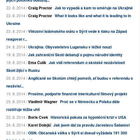
jejich potomků odsuzuj...
22. 8. 2014 /
Craig Proctor
Jak to vypadá a kam to směřuje na Ukrajině
22. 8. 2014 /
Craig Proctor
What it looks like and what it is leading to in
Ukraine
23. 8. 2014 /
Vítězství Islámského státu v Sýrii vede k tlaku na Západ
reagovat r...
24. 8. 2014 /
Ukrajina: Obyvatelstvo Lugansku v těžké nouzi
18. 8. 2014 /
Jak zahraniční Skoti debatují o pojmu národní identity
18. 8. 2014 /
Ema Čulík
Jak vidí referendum o skotské nezávislosti
Skoti žijící v Rusku
20. 8. 2014 /
Angličané se Skotům chtějí pomstít, ať budou v referendu o
nezávisl...
10. 8. 2014 /
Prosíme, podpořte finančně interkulturní filmový projekt
25. 8. 2014 /
Vladimír Wagner
Proč se v Německu a Polsku dále
rozšiřuje těžba uhlí
22. 8. 2014 /
Boris Cvek
Historická pokuta za hypotéční krizi v USA
24. 8. 2014 /
Karel Dolejší
Jak jsem dal za pravdu Jaroslavu Šabatovi
22. 8. 2014 /
OSN: Občanská válka v Sýrii si dosud vyžádala 191 300