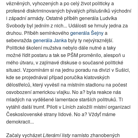
vězněných, vyhozených a po celý život politicky a
profesně diskriminovaných bývalých příslušníků východní
i západní armády. Ostatně příběh generála Ludvíka
Svobody byl jedním z nich... Události se hrnuly jedna za
druhou. Příběh semínkového
generála Šejny
a
sebevražda
generála Janka
byly ty nejvýraznější.
Politické školení mužstva nebylo dále nutné a taky
možné řídit postaru a tak se PŠM proměnilo, alespoň u
mého útvaru, v zajímavé diskuse o současné politické
situaci. Vzpomínám si na jednu poradu na divizi v Sušici,
kde se projednával případ poručíka klatovských
dělostřelců, který vyvěsil na místním stadionu na počest
osvobození americkou vlajku. No a? byla reakce nás
mladých na vyděšené lamentace starších politruků. Ti
vytáhli další trumf. Piloti v Líních založili místní organizaci
Československé strany lidové. No a? Vždyť máme
demokracii...
Začaly vycházet
Literární listy
namísto zhanobených