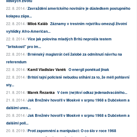
lidských životů
22. 8. 2014 /
Zavraždění amerického novináře je důsledkem postupného
kolapsu zápa...
22. 8. 2014 /
Miloš Kaláb
Záznamy v trestním rejstříku omezují životní
vyhlídky Afro-Američan...
22. 8. 2014 /
Více jak polovina mladých Britů neprošla testem
"britskosti" pro im...
22. 8. 2014 /
Brněnský magistrát čelí žalobě za odmítnutí návrhu na
referendum
22. 8. 2014 /
Kamil Vladislav Vaněk
O energii poněkud jinak
22. 8. 2014 /
Britští tajní policisté nebudou stíháni za to, že měli pohlavní
sty...
21. 8. 2014 /
Marek Řezanka
V čem (ne)tkví odkaz jedenadvacátého...
21. 8. 2014 /
Jak Brežněv hovořil v Moskvě v srpnu 1968 s Dubčekem a
dalšími unes...
20. 8. 2014 /
Jak Brežněv hovořil v Moskvě v srpnu 1968 s Dubčekem a
dalšími poli...
20. 8. 2019 /
Proti zapomnění a manipulaci: O co šlo v roce 1968