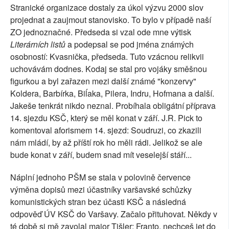
Stranické organizace dostaly za úkol výzvu 2000 slov
projednat a zaujmout stanovisko. To bylo v případě naší
ZO jednoznačné. Předseda si vzal ode mne výtisk
Literárních listů
a podepsal se pod jména známých
osobností: Kvasnička, předseda. Tuto vzácnou relikvii
uchovávám dodnes. Kodaj se stal pro vojáky směšnou
figurkou a byl zařazen mezi další známé "konzervy"
Koldera, Barbírka, Biĺaka, Pilera, Indru, Hofmana a další.
Jakeše tenkrát nikdo neznal. Probíhala obligátní příprava
14. sjezdu KSČ, který se měl konat v září. J.R. Pick to
komentoval aforismem 14. sjezd: Soudruzi, co zkazili
nám mládí, by až příští rok ho měli rádi. Jelikož se ale
bude konat v září, budem snad mít veselejší stáří...
Náplní jednoho PŠM se stala v polovině července
výměna dopisů mezi účastníky varšavské schůzky
komunistických stran bez účasti KSČ a následná
odpověď ÚV KSČ do Varšavy. Začalo přituhovat. Někdy v
té době si mě zavolal major Tišler: Franto, nechceš jet do