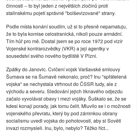
činnosti -- to byl jeden z největších zločinů proti
stalinskému pojetí správné "bolševizované" strany.
Podle místa konání soudím, už si to přesně nepamatuju,
že to byla komise celostranická, nikoli pouze armádní.
Tím hůř pro mě. Dostal jsem se po roce 1972 pod vizír
Vojenské kontrarozvědky (VKR) a její agentky v
sousedství svého nového bydliště V Plzni.
Zpátky do Janovic. Cvičení vojsk Varšavské smlouvy
Šumava se na Šumavě nekonalo, proč? Inu "spřátelená
vojska" se nechystala vtrhnout do ČSSR tudy, ale z
východu a severu. Sledování jejich liknavého odjezdu
začalo vyvolávat obavy i mezi vojáky. Šuškalo se, že se
kdesi konají porady, jak tomu čelit. Mluvilo se i o možnosti
vojenského převratu, který by pod záminkou obrany
socialismu uvedl vojska do pohotovosti, aby si Sověti
invazi rozmysleli. Inu, bylo, nebylo? Těžko říct...