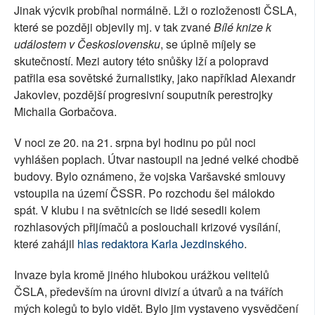
Jinak výcvik probíhal normálně. Lži o rozloženosti ČSLA,
které se později objevily mj. v tak zvané
Bílé knize k
událostem v Československu
, se úplně míjely se
skutečností. Mezi autory této snůšky lží a polopravd
patřila esa sovětské žurnalistiky, jako například Alexandr
Jakovlev, pozdější progresivní souputník perestrojky
Michaila Gorbačova.
V noci ze 20. na 21. srpna byl hodinu po půl noci
vyhlášen poplach. Útvar nastoupil na jedné velké chodbě
budovy. Bylo oznámeno, že vojska Varšavské smlouvy
vstoupila na území ČSSR. Po rozchodu šel málokdo
spát. V klubu i na světnicích se lidé sesedli kolem
rozhlasových přijímačů a poslouchali krizové vysílání,
které zahájil
hlas redaktora Karla Jezdinského
.
Invaze byla kromě jiného hlubokou urážkou velitelů
ČSLA, především na úrovni divizí a útvarů a na tvářích
mých kolegů to bylo vidět. Bylo jim vystaveno vysvědčení