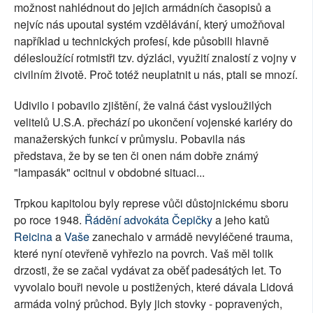
možnost nahlédnout do jejich armádních časopisů a
nejvíc nás upoutal systém vzdělávání, který umožňoval
například u technických profesí, kde působili hlavně
délesloužící rotmistři tzv. dýzláci, využití znalostí z vojny v
civilním životě. Proč totéž neuplatnit u nás, ptali se mnozí.
Udivilo i pobavilo zjištění, že valná část vysloužilých
velitelů U.S.A. přechází po ukončení vojenské kariéry do
manažerských funkcí v průmyslu. Pobavila nás
představa, že by se ten či onen nám dobře známý
"lampasák" ocitnul v obdobné situaci...
Trpkou kapitolou byly represe vůči důstojnickému sboru
po roce 1948.
Řádění advokáta Čepičky
a jeho katů
Reicina
a
Vaše
zanechalo v armádě nevyléčené trauma,
které nyní otevřeně vyhřezlo na povrch. Vaš měl tolik
drzosti, že se začal vydávat za oběť padesátých let. To
vyvolalo bouři nevole u postižených, které dávala Lidová
armáda volný průchod. Byly jich stovky - popravených,