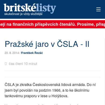
ejí na finančních příspěvcích čtenářů. Prosíme, přispě
PŘIHLÁSIT
AKTUÁLNÍ VYDÁNÍ
Pražské jaro v ČSLA - II
ARCHIV
20. 8. 2014 /
František Řezáč
ROZHOVORY
čas čtení 10 minut
TÉMATA
NEJČTENĚJŠÍ ZA 7 DNÍ
ČSLA je zkratka Československá lidová armáda. Do ní
AUTOŘI
jsem byl povolán na podzim 1966, a to ke školnímu
tankovému praporu v lese u Holýšova.
PŘÍSPĚVKY NA PROVOZ