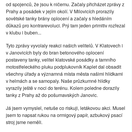
od spojenců, že jsou k ničemu. Začaly přicházet zprávy z
Prahy a posádek v jejím okolí. V Milovicích prorazily
sovětské tanky brány oplocení a začaly s hledáním
důkazů pro kontrarevoluci. Prý tam jeden primitiv rozřezal
v klubu i buben...
Tyto zprávy vyvolaly reakci našich velitelů. V Klatovech i
v Janovicích byly do bran betonového oplocení
postaveny tanky, velitel klatovské posádky a tamního
motostřeleckého pluku podplukovník Kaplet dal obsadit
všechny úřady a významná místa města našimi hlídkami
v helmách a se samopaly. Naše průzkumné hlídky
vyrazily ještě v noci do terénu. Kolem poledne dorazily
tanky z Prahy až do pošumavských Janovic.
Já jsem vymyslel, netuše co riskuji, letákovou akci. Musel
jsem to napsat rukou na ormigový papír, azbukový psací
stroj jsme neměli.