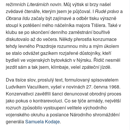
režimních
Literárních novin
. Můj výtisk si brzy našel
zvědavé čtenáře, kterým jsem je půjčoval. I
Rudé právo
a
Obrana lidu
začaly být zajímavé a odběr tisku výrazně
stoupl k potěšení mého náčelníka majora Tišlera. Také v
klubu se po skončení denního zaměstnání bouřlivě
diskutovalo až do večera. Někdy přerostla konzumace
tehdy levného Prazdroje rozumnou míru a mým úkolem
se stalo odvážet gazíkem rozjařené důstojníky, kteří
bydleli ve vojenských bytovkách v Nýrsku. Řidič nesměl
jezdit sám a tak jsem, klimbaje, velel zpáteční jízdě.
Dva tisíce slov, proslulý text, formulovaný spisovatelem
Ludvíkem Vaculíkem, vyšel v novinách 27. června 1968.
Konzervativci zavětřili šanci denuncovat obrodný proces
jako pokus o kontrarevoluci. Co se týče armády, největší
rozruch způsobilo vystoupení velitele východního
vojenského okruhu a poslance Národního shromáždění
generála
Samuela Kodaje
.