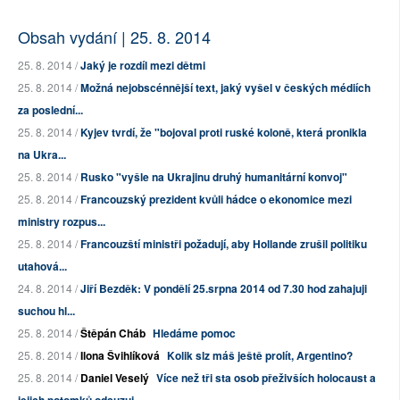
Obsah vydání | 25. 8. 2014
25. 8. 2014 /
Jaký je rozdíl mezi dětmi
25. 8. 2014 /
Možná nejobscénnější text, jaký vyšel v českých médiích
za poslední...
25. 8. 2014 /
Kyjev tvrdí, že "bojoval proti ruské koloně, která pronikla
na Ukra...
25. 8. 2014 /
Rusko "vyšle na Ukrajinu druhý humanitární konvoj"
25. 8. 2014 /
Francouzský prezident kvůli hádce o ekonomice mezi
ministry rozpus...
25. 8. 2014 /
Francouzští ministři požadují, aby Hollande zrušil politiku
utahová...
24. 8. 2014 /
Jiří Bezděk: V pondělí 25.srpna 2014 od 7.30 hod zahajuji
suchou hl...
25. 8. 2014 /
Štěpán Cháb
Hledáme pomoc
25. 8. 2014 /
Ilona Švihlíková
Kolik slz máš ještě prolít, Argentino?
25. 8. 2014 /
Daniel Veselý
Více než tři sta osob přeživších holocaust a