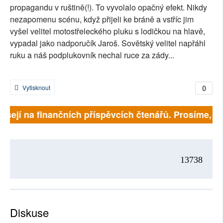
propagandu v ruštině(!). To vyvolalo opačný efekt. Nikdy
nezapomenu scénu, když přijeli ke bráně a vstříc jim
vyšel velitel motostřeleckého pluku s lodičkou na hlavě,
vypadal jako nadporučík Jaroš. Sovětský velitel napřáhl
ruku a náš podplukovník nechal ruce za zády...
0
Vytisknout
isejí na finančních příspěvcích čtenářů. Prosíme, při
13738
Diskuse