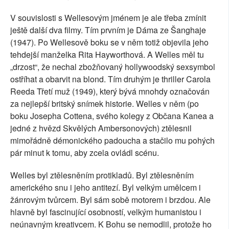
V souvislosti s Wellesovým jménem je ale třeba zmínit
ještě další dva filmy. Tím prvním je Dáma ze Šanghaje
(1947). Po Wellesově boku se v něm totiž objevila jeho
tehdejší manželka Rita Hayworthová. A Welles měl tu
„drzost“, že nechal zbožňovaný hollywoodský sexsymbol
ostříhat a obarvit na blond. Tím druhým je thriller Carola
Reeda Třetí muž (1949), který bývá mnohdy označován
za nejlepší britský snímek historie. Welles v něm (po
boku Josepha Cottena, svého kolegy z Občana Kanea a
jedné z hvězd Skvělých Ambersonových) ztělesnil
mimořádně démonického padoucha a stačilo mu pohých
pár minut k tomu, aby zcela ovládl scénu.
Welles byl ztělesněním protikladů. Byl ztělesněním
amerického snu i jeho antitezí. Byl velkým umělcem i
žánrovým tvůrcem. Byl sám sobě motorem i brzdou. Ale
hlavně byl fascinující osobností, velkým humanistou i
neúnavným kreativcem. K Bohu se nemodlil, protože ho