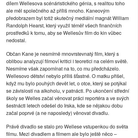
dílem Wellesova scénáristického génia, s realitou toho
ale měl společného až příliš mnoho. Kaneovým
předobrazem byl totiž skutečný mediální magnát William
Randolph Hearst, který využil téměř všech finančních
prostředků k tomu, aby se Wellesův film do kin vůbec
nedostal.
Občan Kane je nesmírně mnovrstevnatý film, který s
oblibou analyzují filmoví kritici i teoretici na celém světě.
Nesmíme však zapomínat na to, co mu předcházelo.
Wellesovo dětství nebylo příliš šťastné. O matku přišel,
když mu bylo pouhých devět let, o otce, který se potýkal
se závislostí na alkoholu, v patnácti. Po ukončení střední
školy se Welles začal věnovat práci reportéra a ve svých
šestnácti letech odešel do Irska, kde se nějakou dobu
začal poprvé (a ne naposledy) věnovat divadlu.
Právě divadlo se stalo pro Wellese vstupenkou do světa
filmu. Mezi divadlem a filmem ale bylo ještě něco –