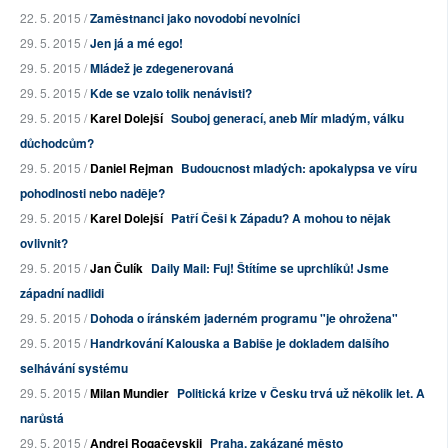
22. 5. 2015 /
Zaměstnanci jako novodobí nevolníci
29. 5. 2015 /
Jen já a mé ego!
29. 5. 2015 /
Mládež je zdegenerovaná
29. 5. 2015 /
Kde se vzalo tolik nenávisti?
29. 5. 2015 /
Karel Dolejší
Souboj generací, aneb Mír mladým, válku
důchodcům?
29. 5. 2015 /
Daniel Rejman
Budoucnost mladých: apokalypsa ve víru
pohodlnosti nebo naděje?
29. 5. 2015 /
Karel Dolejší
Patří Češi k Západu? A mohou to nějak
ovlivnit?
29. 5. 2015 /
Jan Čulík
Daily Mail: Fuj! Štítíme se uprchlíků! Jsme
západní nadlidi
29. 5. 2015 /
Dohoda o íránském jaderném programu "je ohrožena"
29. 5. 2015 /
Handrkování Kalouska a Babiše je dokladem dalšího
selhávání systému
29. 5. 2015 /
Milan Mundier
Politická krize v Česku trvá už několik let. A
narůstá
29. 5. 2015 /
Andrej Rogačevskij
Praha, zakázané město