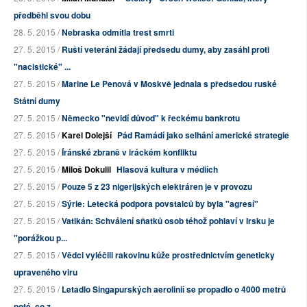
předběhl svou dobu
28. 5. 2015 /
Nebraska odmítla trest smrti
27. 5. 2015 /
Ruští veteráni žádají předsedu dumy, aby zasáhl proti
"nacistické" ...
27. 5. 2015 /
Marine Le Penová v Moskvě jednala s předsedou ruské
Státní dumy
27. 5. 2015 /
Německo "nevidí důvod" k řeckému bankrotu
27. 5. 2015 /
Karel Dolejší
Pád Ramádí jako selhání americké strategie
27. 5. 2015 /
Íránské zbraně v iráckém konfliktu
27. 5. 2015 /
Miloš Dokulil
Hlasová kultura v médiích
27. 5. 2015 /
Pouze 5 z 23 nigerijských elektráren je v provozu
27. 5. 2015 /
Sýrie: Letecká podpora povstalců by byla "agresí"
27. 5. 2015 /
Vatikán: Schválení sňatků osob téhož pohlaví v Irsku je
"porážkou p...
27. 5. 2015 /
Vědci vyléčili rakovinu kůže prostřednictvím geneticky
upraveného viru
27. 5. 2015 /
Letadlo Singapurských aerolinií se propadlo o 4000 metrů
poté, co z...