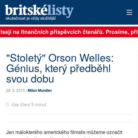
isejí na finančních příspěvcích čtenářů. Prosíme, přis
PŘIHLÁSIT
AKTUÁLNÍ VYDÁNÍ
"Stoletý" Orson Welles:
ARCHIV
Génius, který předběhl
svou dobu
ROZHOVORY
TÉMATA
28. 5. 2015 /
Milan Mundier
NEJČTENĚJŠÍ ZA 7 DNÍ
čas čtení 5 minut
AUTOŘI
PŘÍSPĚVKY NA PROVOZ
Jen málokterého amerického filmaře můžeme označit