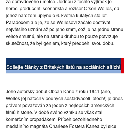
za opravdového umělce. Jednou z těchto výjimek je
SOCIÁLNÍ SÍTĚ
herec, producent, scénárista a režisér Orson Welles, od
jehož narození uplynulo 6. května kulatých sto let.
RUBRIKY
Paradoxem ale je, že se Wellesovi začalo dostávat
největšího uznání až po jeho smrti, což je na jednu stranu
PLNÁ VERZE STRÁNEK
velice smutné, ale na stranu druhou to pouze potvrzuje
skutečnost, že byl géniem, který předběhl svou dobu.
Jeho autorský debut Občan Kane z roku 1941 (ano,
Welles jej natočil v pouhých šestadvaceti letech!) je dnes
právem považován za jeden z nejlepších amerických
filmů historie. V době svého vzniku se však stal
komerčním propadákem. Příběh bezohledného
mediálního magnáta Charlese Fostera Kanea byl sice