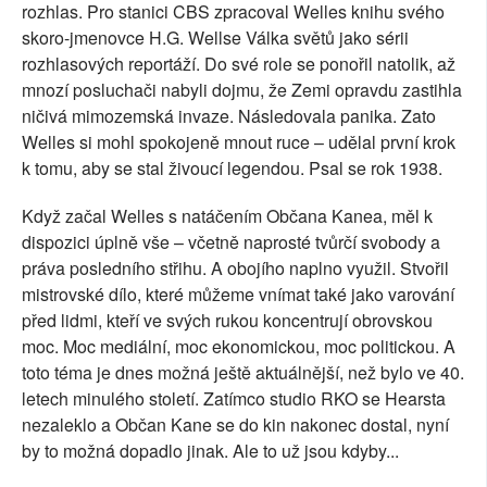
rozhlas. Pro stanici CBS zpracoval Welles knihu svého
skoro-jmenovce H.G. Wellse Válka světů jako sérii
rozhlasových reportáží. Do své role se ponořil natolik, až
mnozí posluchači nabyli dojmu, že Zemi opravdu zastihla
ničivá mimozemská invaze. Následovala panika. Zato
Welles si mohl spokojeně mnout ruce – udělal první krok
k tomu, aby se stal živoucí legendou. Psal se rok 1938.
Když začal Welles s natáčením Občana Kanea, měl k
dispozici úplně vše – včetně naprosté tvůrčí svobody a
práva posledního střihu. A obojího naplno využil. Stvořil
mistrovské dílo, které můžeme vnímat také jako varování
před lidmi, kteří ve svých rukou koncentrují obrovskou
moc. Moc mediální, moc ekonomickou, moc politickou. A
toto téma je dnes možná ještě aktuálnější, než bylo ve 40.
letech minulého století. Zatímco studio RKO se Hearsta
nezaleklo a Občan Kane se do kin nakonec dostal, nyní
by to možná dopadlo jinak. Ale to už jsou kdyby...