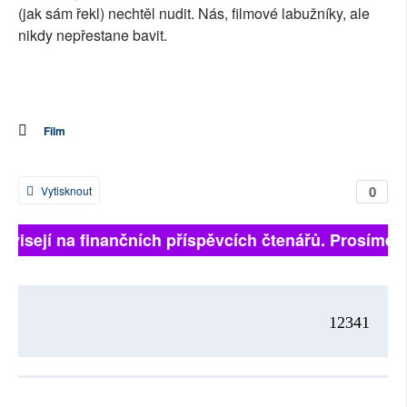
(jak sám řekl) nechtěl nudit. Nás, filmové labužníky, ale
nikdy nepřestane bavit.
Film
0
Vytisknout
ávisejí na finančních příspěvcích čtenářů. Prosíme, p
12341