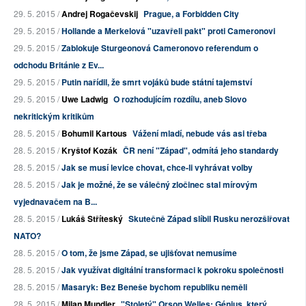
29. 5. 2015 /
Andrej Rogačevskij
Prague, a Forbidden City
29. 5. 2015 /
Hollande a Merkelová "uzavřeli pakt" proti Cameronovi
29. 5. 2015 /
Zablokuje Sturgeonová Cameronovo referendum o
odchodu Británie z Ev...
29. 5. 2015 /
Putin nařídil, že smrt vojáků bude státní tajemství
29. 5. 2015 /
Uwe Ladwig
O rozhodujícím rozdílu, aneb Slovo
nekritickým kritikům
28. 5. 2015 /
Bohumil Kartous
Vážení mladí, nebude vás asi třeba
28. 5. 2015 /
Kryštof Kozák
ČR není "Západ", odmítá jeho standardy
28. 5. 2015 /
Jak se musí levice chovat, chce-li vyhrávat volby
28. 5. 2015 /
Jak je možné, že se válečný zločinec stal mírovým
vyjednavačem na B...
28. 5. 2015 /
Lukáš Stříteský
Skutečně Západ slíbil Rusku nerozšiřovat
NATO?
28. 5. 2015 /
O tom, že jsme Západ, se ujišťovat nemusíme
28. 5. 2015 /
Jak využívat digitální transformaci k pokroku společnosti
28. 5. 2015 /
Masaryk: Bez Beneše bychom republiku neměli
28. 5. 2015 /
Milan Mundier
"Stoletý" Orson Welles: Génius, který