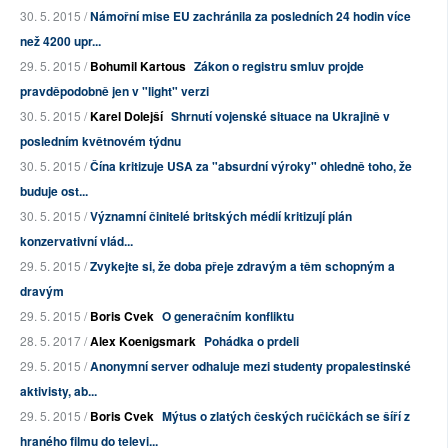
30. 5. 2015 /
Námořní mise EU zachránila za posledních 24 hodin více
než 4200 upr...
29. 5. 2015 /
Bohumil Kartous
Zákon o registru smluv projde
pravděpodobně jen v "light" verzi
30. 5. 2015 /
Karel Dolejší
Shrnutí vojenské situace na Ukrajině v
posledním květnovém týdnu
30. 5. 2015 /
Čína kritizuje USA za "absurdní výroky" ohledně toho, že
buduje ost...
30. 5. 2015 /
Významní činitelé britských médií kritizují plán
konzervativní vlád...
29. 5. 2015 /
Zvykejte si, že doba přeje zdravým a těm schopným a
dravým
29. 5. 2015 /
Boris Cvek
O generačním konfliktu
28. 5. 2017 /
Alex Koenigsmark
Pohádka o prdeli
29. 5. 2015 /
Anonymní server odhaluje mezi studenty propalestinské
aktivisty, ab...
29. 5. 2015 /
Boris Cvek
Mýtus o zlatých českých ručičkách se šíří z
hraného filmu do televi...