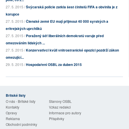
27. 5. 2015 /
Švýcarská policie zatkla šest činitelů FIFA a obvinila je z
korupce
27. 5. 2015 /
Členské země EU mají přijmout 40 000 syrských a
eritrejských uprchlíků
27. 5. 2015 /
Poražený šéf liberálních demokratů varuje před
omezováním lidských ...
27. 5. 2015 /
Konzervativci kvůli vnitrostranické opozici pozdrží zákon
omezující...
29. 5. 2015 /
Hospodaření OSBL za duben 2015
Britské listy
O nás - Britské listy
Stanovy OSBL
Kontakty
Vzkaz redakci
Opravy
Informace pro autory
Reklama
Příspěvky
Obchodní podmínky