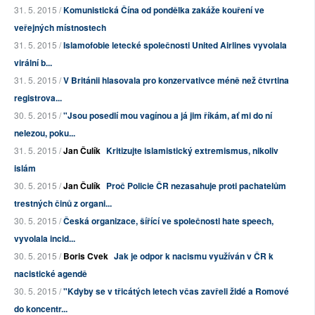
31. 5. 2015 /
Komunistická Čína od pondělka zakáže kouření ve
veřejných místnostech
31. 5. 2015 /
Islamofobie letecké společnosti United Airlines vyvolala
virální b...
31. 5. 2015 /
V Británii hlasovala pro konzervativce méně než čtvrtina
registrova...
30. 5. 2015 /
"Jsou posedlí mou vagínou a já jim říkám, ať mi do ní
nelezou, poku...
31. 5. 2015 /
Jan Čulík
Kritizujte islamistický extremismus, nikoliv
islám
30. 5. 2015 /
Jan Čulík
Proč Policie ČR nezasahuje proti pachatelům
trestných činů z organi...
30. 5. 2015 /
Česká organizace, šířící ve společnosti hate speech,
vyvolala incid...
30. 5. 2015 /
Boris Cvek
Jak je odpor k nacismu využíván v ČR k
nacistické agendě
30. 5. 2015 /
"Kdyby se v třicátých letech včas zavřeli židé a Romové
do koncentr...