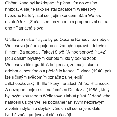
Občan Kane byl každopádně píchnutím do vosího
hnízda. A stejně jako se stal začátkem Wellesovy
hvězdné kariéry, stal se i jejím koncem. Sám Welles
ostatně řekl: „Začal jsem na vrcholu a propracoval se na
dno.“ Památná slova.
Určitě ale nelze říci, že by po Občanu Kaneovi už nebylo
Wellesovo jméno spojeno se žádným opravdu dobrým
filmem. Ba naopak! Takoví Skvělí Ambersonové (1942)
jsou dalším blyštivým klenotem, který pěkně zdobí
Wellesovu filmografii. A to i přesto, že mu je studio
odebralo, sestříhalo a přetočilo konec. Cizince (1946) pak
lze s čistým svědomím označit za nejlepší
„hitchcockovský“ thriller, který nenatočil Alfred Hitchcock.
A nezapomínejme ani na famózní Dotek zla (1958), který
byl svým způsobem Wellesovou labutí písní. V době jeho
natáčení už byl Welles poznamenán svým nezdravým
životním stylem a úbytek tvůrčích sil se na jeho další
tvorbě začal projevovat stále častěji.