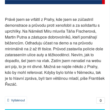
SOCIÁLNÍ SÍTĚ
RUBRIKY
Právě jsem se vrfátil z Prahy, kde jsem se zúčastnil
demonstrace a průvodu proti xenofobii a za solidaritu s
PLNÁ VERZE STRÁNEK
uprchlíky. Na Náměstí Míru mluvila Táňa Fischerová,
Martin Putna a zástupce dobrovolníků, kteří pomáhají
běžencům. Odhaduju účast na demo a na průvodu
minimálně na 2 až tři tisíce. Průvod zastavila policie dole
zatarasením ulice auty a těžkooděnci. Nevím, jak to
dopadlo, šel jsem na vlak. Zatím jsem nenašel na webu
ani píp, to je mi divné. Možná se najde někdo z Prahy,
kdo by mohl referovat. Kdyby bylo tohle v Německu, tak
je to hlavní zpráva, byli tam většinou mladí, píše František
Řezáč.
0
Vytisknout