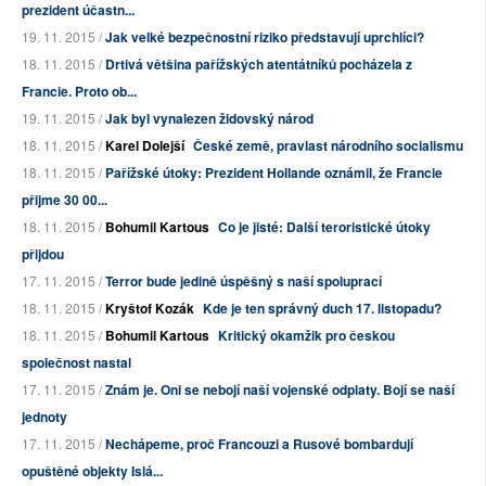
prezident účastn...
19. 11. 2015 /
Jak velké bezpečnostní riziko představují uprchlíci?
18. 11. 2015 /
Drtivá většina pařížských atentátníků pocházela z
Francie. Proto ob...
19. 11. 2015 /
Jak byl vynalezen židovský národ
18. 11. 2015 /
Karel Dolejší
České země, pravlast národního socialismu
18. 11. 2015 /
Pařížské útoky: Prezident Hollande oznámil, že Francie
přijme 30 00...
18. 11. 2015 /
Bohumil Kartous
Co je jisté: Další teroristické útoky
přijdou
17. 11. 2015 /
Terror bude jedině úspěšný s naší spoluprací
18. 11. 2015 /
Kryštof Kozák
Kde je ten správný duch 17. listopadu?
18. 11. 2015 /
Bohumil Kartous
Kritický okamžik pro českou
společnost nastal
17. 11. 2015 /
Znám je. Oni se nebojí naší vojenské odplaty. Bojí se naší
jednoty
17. 11. 2015 /
Nechápeme, proč Francouzi a Rusové bombardují
opuštěné objekty Islá...