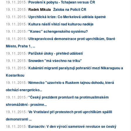
19. 11. 2015 /
Povolení k pobytu - Tchajwan versus ČR
19. 11. 2015 /
Radek Mikula
Žaloba na Policii ČR
13. 11. 2015 /
Uprchlická krize: Co Merkelová udělala špatně
19. 11. 2015 /
Kultura násilí vítězí nad kulturou naděje
19. 11. 2015 /
"Konec" schengenského systému?
18. 11. 2015 /
Ultrapravicová demonstrace proti uprchlíkům, Staré
Město, Praha 1, ...
19. 11. 2015 /
Pařížské útoky - přehled událostí
19. 11. 2015 /
Snowden "má všechno na triku"
19. 11. 2015 /
Kubánští migranti paralyzují pohraničí mezi Nikaraguou a
Kostarikou
19. 11. 2015 /
Německo "uzavřelo s Ruskem tajnou dohodu, která
obchází energeticko...
19. 11. 2015 /
"Český prezident promluvil na protimuslimském
shromáždění - prosíme...
19. 11. 2015 /
Ve Vratislavi při protestech proti uprchlíkům spálili
demonstranti ...
18. 11. 2015 /
Euroactiv: V den výročí sametové revoluce se český