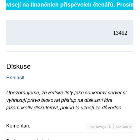
 závisejí na finančních příspěvcích čtenářů. Prosíme, 
13452
Diskuse
Přihlásit
Upozorňujeme, že Britské listy jako soukromý server si
vyhrazují právo blokovat přístup na diskusní fóra
jakémukoliv diskutérovi, pokud to uznají za důvodné.
Komentáře
nejnovější
oblíbené