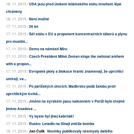
18. 11. 2015 /
USA jsou před útokem Islámského státu mnohem lépe
chráněny
18. 11. 2015 /
Není možné
17. 11. 2015 /
26 let
17. 11. 2015 /
Šéf státu v EU a proponent koncentračních táborů a plynu
pro muslim...
17. 11. 2015 /
Demo na náměstí Míru
17. 11. 2015 /
Czech President Miloš Zeman sings the national anthem
with a propon...
17. 11. 2015 /
Evropské ploty a blokace hranic znamenají, že uprchlíci
umírají, va...
17. 11. 2015 /
Po pařížských útocích, Maďarsko podá žalobu proti
uprchlickým kvótá...
17. 11. 2015 /
Jméno na syrském pasu nalezeném v Paříži bylo zřejmě
jméno Asadova ...
17. 11. 2015 /
Vy byste byl jinej kabrňák!
17. 11. 2015 /
Rusko: Letadlo na Sinaji zničila bomba
16. 11. 2015 /
Jan Čulík
Novinky publikovaly nesmysly dalšího