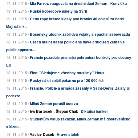
17. 11. 2015 /
Mia Farrow reagovala na dnešní duet Zeman - Konvička
19. 11. 2015 /
Ruské kobercové nálety na Sýrii
19. 11. 2015 /
Ceny ropy krátce klesly pod hranici 40 dolarů za barel.
Mají dále k...
19. 11. 2015 /
Bosenský útočník zabil dva vojáky a spáchal sebevraždu
18. 11. 2015 /
Czech mainstream politicians have criticised Zeman's
public appeara...
18. 11. 2015 /
Francie požaduje přísnější pohraniční kontroly pro občany
EU
18. 11. 2015 /
Fico: "Sledujeme všechny muslimy." Hnus.
18. 11. 2015 /
Ruský nálet zničil pekárnu pro 120 000 lidí
18. 11. 2015 /
Francie: Policie a armáda zasáhly v Saint-Denis. Zajaly tři
podezře...
18. 11. 2015 /
Miloš Zeman porušil ústavu
18. 11. 2015 /
Ivo Barteček
,
Štěpán Cháb
Diktující bankéř
18. 11. 2015 /
Studentům vstup zakázán, Miloš Zeman má dostaveníčko
s lůzou...
18. 11. 2015 /
Václav Dušek
Hravé století