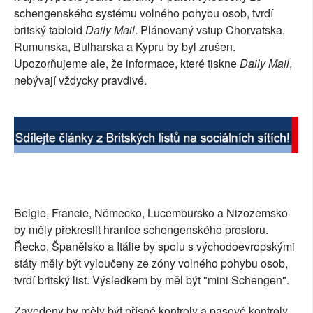
schengenského systému volného pohybu osob, tvrdí
SOCIÁLNÍ SÍTĚ
britský tabloid
Daily Mail
. Plánovaný vstup Chorvatska,
Rumunska, Bulharska a Kypru by byl zrušen.
RUBRIKY
Upozorňujeme ale, že informace, které tiskne
Daily Mail
,
nebývají vždycky pravdivé.
PLNÁ VERZE STRÁNEK
Belgie, Francie, Německo, Lucembursko a Nizozemsko
by měly překreslit hranice schengenského prostoru.
Řecko, Španělsko a Itálie by spolu s východoevropskými
státy měly být vyloučeny ze zóny volného pohybu osob,
tvrdí britský list. Výsledkem by měl být "mini Schengen".
Zavedeny by měly být přísné kontroly a pasové kontroly.