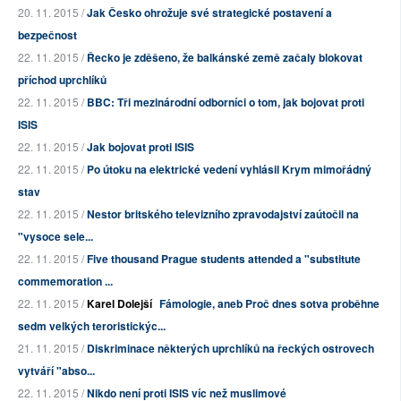
20. 11. 2015 /
Jak Česko ohrožuje své strategické postavení a
bezpečnost
22. 11. 2015 /
Řecko je zděšeno, že balkánské země začaly blokovat
příchod uprchlíků
22. 11. 2015 /
BBC: Tři mezinárodní odborníci o tom, jak bojovat proti
ISIS
22. 11. 2015 /
Jak bojovat proti ISIS
22. 11. 2015 /
Po útoku na elektrické vedení vyhlásil Krym mimořádný
stav
22. 11. 2015 /
Nestor britského televizního zpravodajství zaútočil na
"vysoce sele...
22. 11. 2015 /
Five thousand Prague students attended a "substitute
commemoration ...
22. 11. 2015 /
Karel Dolejší
Fámologie, aneb Proč dnes sotva proběhne
sedm velkých teroristickýc...
21. 11. 2015 /
Diskriminace některých uprchlíků na řeckých ostrovech
vytváří "abso...
22. 11. 2015 /
Nikdo není proti ISIS víc než muslimové