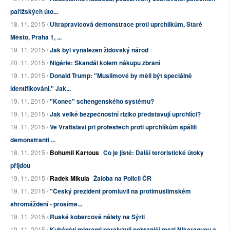
pařížských úto...
18. 11. 2015 /
Ultrapravicová demonstrace proti uprchlíkům, Staré
Město, Praha 1, ...
19. 11. 2015 /
Jak byl vynalezen židovský národ
20. 11. 2015 /
Nigérie: Skandál kolem nákupu zbraní
19. 11. 2015 /
Donald Trump: "Muslimové by měli být speciálně
identifikováni." Jak...
19. 11. 2015 /
"Konec" schengenského systému?
19. 11. 2015 /
Jak velké bezpečnostní riziko představují uprchlíci?
19. 11. 2015 /
Ve Vratislavi při protestech proti uprchlíkům spálili
demonstranti ...
18. 11. 2015 /
Bohumil Kartous
Co je jisté: Další teroristické útoky
přijdou
19. 11. 2015 /
Radek Mikula
Žaloba na Policii ČR
19. 11. 2015 /
"Český prezident promluvil na protimuslimském
shromáždění - prosíme...
19. 11. 2015 /
Ruské kobercové nálety na Sýrii
19. 11. 2015 /
Kubánští migranti paralyzují pohraničí mezi Nikaraguou a