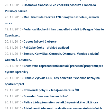
20. 11. 2015 /
Obamovo slabošství ve věci ISIS posouvá Francii do
Putinovy náruče
20. 11. 2015 /
Mali: Islamisté zadrželi 170 rukojmích v hotelu, armáda
útočí
19. 11. 2015 /
Federica Mogherini has cancelled a visit to Prague "due to
Czech xe...
20. 11. 2015 /
Cestování otvírá obzory
19. 11. 2015 /
Pařížské útoky - přehled událostí
20. 11. 2015 /
Zeman, Konvička, Černoch, Okamura, Vandas a slušní
Čechové. Skutečn...
20. 11. 2015 /
Sněmovna reprezentantů schválí přerušení programu pro
syrské uprchlíky
20. 11. 2015 /
Francie vyzvala OSN, aby schválila "všechna nezbytná
opatření" prot...
19. 11. 2015 /
Povolení k pobytu - Tchajwan versus ČR
19. 11. 2015 /
Snowden "má všechno na triku"
20. 11. 2015 /
Petice žádá přemístění ostatků španělského diktátora
19. 11. 2015 /
Abdelhamid Abaaoud, podezřívaný zosnovatel pátečních