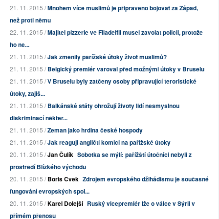
21. 11. 2015 /
Mnohem více muslimů je připraveno bojovat za Západ,
než proti němu
22. 11. 2015 /
Majitel pizzerie ve Filadelfii musel zavolat policii, protože
ho ne...
21. 11. 2015 /
Jak změnily pařížské útoky život muslimů?
21. 11. 2015 /
Belgický premiér varoval před možnými útoky v Bruselu
21. 11. 2015 /
V Bruselu byly zatčeny osoby připravující teroristické
útoky, zajiš...
21. 11. 2015 /
Balkánské státy ohrožují životy lidí nesmyslnou
diskriminací někter...
21. 11. 2015 /
Zeman jako hrdina české hospody
21. 11. 2015 /
Jak reagují angličtí komici na pařížské útoky
20. 11. 2015 /
Jan Čulík
Sobotka se mýlí: pařížští útočníci nebyli z
prostředí Blízkého východu
20. 11. 2015 /
Boris Cvek
Zdrojem evropského džihádismu je současné
fungování evropských spol...
20. 11. 2015 /
Karel Dolejší
Ruský vicepremiér lže o válce v Sýrii v
přímém přenosu