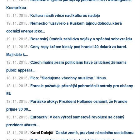
Kostarikou
19. 11. 2015 /
Kultura násilí vítězí nad kulturou naděje
19. 11. 2015 /
Německo "uzavřelo s Ruskem tajnou dohodu, která
obchází energeticko...
19. 11. 2015 /
Bosenský útočník zabil dva vojáky a spáchal sebevraždu
19. 11. 2015 /
Ceny ropy krátce klesly pod hranici 40 dolarů za barel.
Mají dále k...
18. 11. 2015 /
Czech mainstream politicians have criticised Zeman's
public appeara...
18. 11. 2015 /
Fico: "Sledujeme všechny muslimy." Hnus.
18. 11. 2015 /
Francie požaduje přísnější pohraniční kontroly pro občany
EU
18. 11. 2015 /
Pařížské útoky: Prezident Hollande oznámil, že Francie
přijme 30 00...
18. 11. 2015 /
Euroactiv: V den výročí sametové revoluce se český
prezident účastn...
18. 11. 2015 /
Karel Dolejší
České země, pravlast národního socialismu