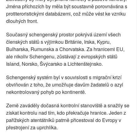
Jména příchozích by měla být soustavně porovnávána s
protiteroristickými databázemi, což může vést ke vzniku
dlouhých front.
Současný schengenský prostor pokrývá území všech
členských států s výjimkou Británie, Irska, Kypru,
Bulharska, Rumunska a Chorvatska. Za hranicemi EU,
ale nikoliv Schengenu, zůstávají z evropských států
Island, Norsko, Švýcarsko a Lichtenštejnsko.
Schengenský systém byl v souvislosti s migrační krizí
obviňován z toho, že umožňuje davům žadatelů o azyl
nekontrolovaný pohyb po kontinentě.
Země zaváděly dočasná kontrolní stanoviště a snažily se
získat kontrolu nad tím, kdo překračuje hranice. Jeden z
pařížských atentátníků patrně přicestoval do Evropy v
přestrojení za uprchlíka.