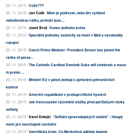
20. 11. 2015 /
Cože???
20. 11. 2015 /
Jan Čulík
Mám je podřezat, nebo jim vyhlásit
náboženskou válku, protože jsou ...
20. 11. 2015 /
Josef Brož
Konec jednoho světa
20. 11. 2015 /
Speciální jednotky zaútočily na hotel v Mali a osvobodily
rukojmí
20. 11. 2015 /
Czech Prime Minister: President Zeman has joined the
ranks of paras...
20. 11. 2015 /
The Catholic Cardinal Dominik Duka will celebrate a mass
in praise ...
20. 11. 2015 /
Ministři EU v pátek jednají o zpřísnění pohraničních
kontrol
20. 11. 2015 /
Američtí republikáni v protiuprchlické hysterii
20. 11. 2015 /
Jak francouzské výzvědné služby před pařížskými útoky
selhaly
20. 11. 2015 /
Karel Dolejší
"Selhání zpravodajských služeb" - hloupý
mem pro neschopné novináře
13. 11. 2015 /
Uprchlická krize: Co Merkelová udělala špatně