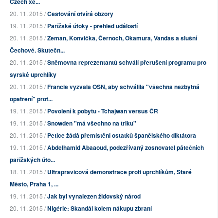
Czech xe...
20. 11. 2015 /
Cestování otvírá obzory
19. 11. 2015 /
Pařížské útoky - přehled událostí
20. 11. 2015 /
Zeman, Konvička, Černoch, Okamura, Vandas a slušní
Čechové. Skutečn...
20. 11. 2015 /
Sněmovna reprezentantů schválí přerušení programu pro
syrské uprchlíky
20. 11. 2015 /
Francie vyzvala OSN, aby schválila "všechna nezbytná
opatření" prot...
19. 11. 2015 /
Povolení k pobytu - Tchajwan versus ČR
19. 11. 2015 /
Snowden "má všechno na triku"
20. 11. 2015 /
Petice žádá přemístění ostatků španělského diktátora
19. 11. 2015 /
Abdelhamid Abaaoud, podezřívaný zosnovatel pátečních
pařížských úto...
18. 11. 2015 /
Ultrapravicová demonstrace proti uprchlíkům, Staré
Město, Praha 1, ...
19. 11. 2015 /
Jak byl vynalezen židovský národ
20. 11. 2015 /
Nigérie: Skandál kolem nákupu zbraní