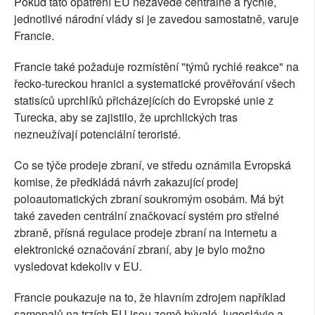
Pokud tato opatření EU nezavede centrálně a rychle,
jednotlivé národní vlády si je zavedou samostatně, varuje
Francie.
Francie také požaduje rozmístění "týmů rychlé reakce" na
řecko-tureckou hranici a systematické prověřování všech
statisíců uprchlíků přicházejících do Evropské unie z
Turecka, aby se zajistilo, že uprchlických tras
nezneužívají potenciální teroristé.
Co se týče prodeje zbraní, ve středu oznámila Evropská
komise, že předkládá návrh zakazující prodej
poloautomatických zbraní soukromým osobám. Má být
také zaveden centrální značkovací systém pro střelné
zbraně, přísná regulace prodeje zbraní na internetu a
elektronické označování zbraní, aby je bylo možno
vysledovat kdekoliv v EU.
Francie poukazuje na to, že hlavním zdrojem například
samopalů na trzích EU jsou země bývalé Jugoslávie a