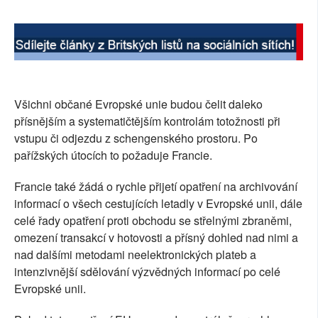
SOCIÁLNÍ SÍTĚ
RUBRIKY
PLNÁ VERZE STRÁNEK
Všichni občané Evropské unie budou čelit daleko
přísnějším a systematičtějším kontrolám totožnosti při
vstupu či odjezdu z schengenského prostoru. Po
pařížských útocích to požaduje Francie.
Francie také žádá o rychle přijetí opatření na archivování
informací o všech cestujících letadly v Evropské unii, dále
celé řady opatření proti obchodu se střelnými zbraněmi,
omezení transakcí v hotovosti a přísný dohled nad nimi a
nad dalšími metodami neelektronických plateb a
intenzivnější sdělování výzvědných informací po celé
Evropské unii.