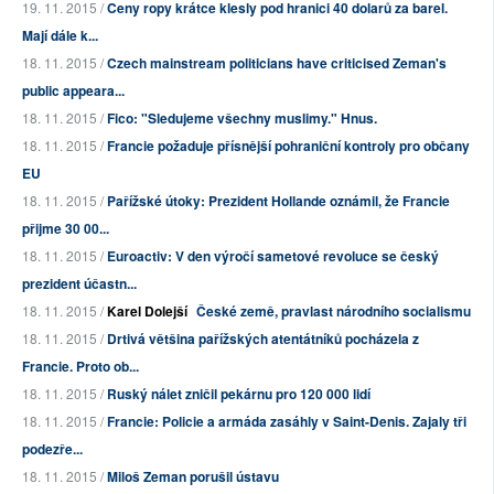
19. 11. 2015 /
Ceny ropy krátce klesly pod hranici 40 dolarů za barel.
Mají dále k...
18. 11. 2015 /
Czech mainstream politicians have criticised Zeman's
public appeara...
18. 11. 2015 /
Fico: "Sledujeme všechny muslimy." Hnus.
18. 11. 2015 /
Francie požaduje přísnější pohraniční kontroly pro občany
EU
18. 11. 2015 /
Pařížské útoky: Prezident Hollande oznámil, že Francie
přijme 30 00...
18. 11. 2015 /
Euroactiv: V den výročí sametové revoluce se český
prezident účastn...
18. 11. 2015 /
Karel Dolejší
České země, pravlast národního socialismu
18. 11. 2015 /
Drtivá většina pařížských atentátníků pocházela z
Francie. Proto ob...
18. 11. 2015 /
Ruský nálet zničil pekárnu pro 120 000 lidí
18. 11. 2015 /
Francie: Policie a armáda zasáhly v Saint-Denis. Zajaly tři
podezře...
18. 11. 2015 /
Miloš Zeman porušil ústavu