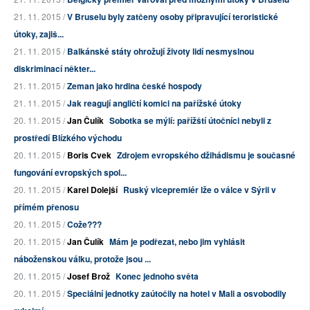
21. 11. 2015 /
V Bruselu byly zatčeny osoby připravující teroristické
útoky, zajiš...
21. 11. 2015 /
Balkánské státy ohrožují životy lidí nesmyslnou
diskriminací někter...
21. 11. 2015 /
Zeman jako hrdina české hospody
21. 11. 2015 /
Jak reagují angličtí komici na pařížské útoky
20. 11. 2015 /
Jan Čulík
Sobotka se mýlí: pařížští útočníci nebyli z
prostředí Blízkého východu
20. 11. 2015 /
Boris Cvek
Zdrojem evropského džihádismu je současné
fungování evropských spol...
20. 11. 2015 /
Karel Dolejší
Ruský vicepremiér lže o válce v Sýrii v
přímém přenosu
20. 11. 2015 /
Cože???
20. 11. 2015 /
Jan Čulík
Mám je podřezat, nebo jim vyhlásit
náboženskou válku, protože jsou ...
20. 11. 2015 /
Josef Brož
Konec jednoho světa
20. 11. 2015 /
Speciální jednotky zaútočily na hotel v Mali a osvobodily