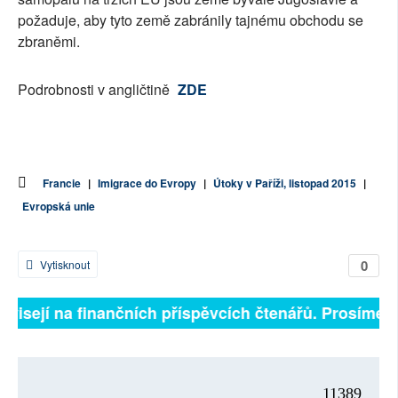
požaduje, aby tyto země zabránily tajnému obchodu se
zbraněmi.
Podrobnosti v angličtině
ZDE
Francie
|
Imigrace do Evropy
|
Útoky v Paříži, listopad 2015
|
Evropská unie
0
Vytisknout
závisejí na finančních příspěvcích čtenářů. Prosíme, p
11389