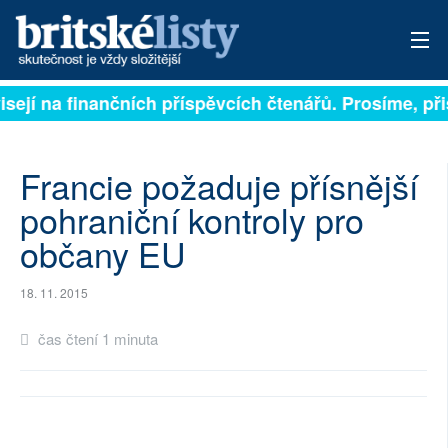
isejí na finančních příspěvcích čtenářů. Prosíme, přis
PŘIHLÁSIT
AKTUÁLNÍ VYDÁNÍ
Francie požaduje přísnější
ARCHIV
pohraniční kontroly pro
občany EU
ROZHOVORY
TÉMATA
18. 11. 2015
NEJČTENĚJŠÍ ZA 7 DNÍ
čas čtení 1 minuta
AUTOŘI
PŘÍSPĚVKY NA PROVOZ