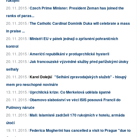
rukojmí
20. 11. 2015 /
Czech Prime Minister: President Zeman has joined the
ranks of paras...
20. 11. 2015 /
The Catholic Cardinal Dominik Duka will celebrate a mass
in praise ...
20. 11. 2015 /
Ministři EU v pátek jednají o zpřísnění pohraničních
kontrol
20. 11. 2015 /
Američtí republikáni v protiuprchlické hysterii
20. 11. 2015 /
Jak francouzské výzvědné služby před pařížskými útoky
selhaly
20. 11. 2015 /
Karel Dolejší
"Selhání zpravodajských služeb" - hloupý
mem pro neschopné novináře
13. 11. 2015 /
Uprchlická krize: Co Merkelová udělala špatně
20. 11. 2015 /
Obamovo slabošství ve věci ISIS posouvá Francii do
Putinovy náruče
20. 11. 2015 /
Mali: Islamisté zadrželi 170 rukojmích v hotelu, armáda
útočí
19. 11. 2015 /
Federica Mogherini has cancelled a visit to Prague "due to