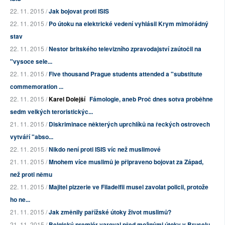
22. 11. 2015 /
Jak bojovat proti ISIS
22. 11. 2015 /
Po útoku na elektrické vedení vyhlásil Krym mimořádný
stav
22. 11. 2015 /
Nestor britského televizního zpravodajství zaútočil na
"vysoce sele...
22. 11. 2015 /
Five thousand Prague students attended a "substitute
commemoration ...
22. 11. 2015 /
Karel Dolejší
Fámologie, aneb Proč dnes sotva proběhne
sedm velkých teroristickýc...
21. 11. 2015 /
Diskriminace některých uprchlíků na řeckých ostrovech
vytváří "abso...
22. 11. 2015 /
Nikdo není proti ISIS víc než muslimové
21. 11. 2015 /
Mnohem více muslimů je připraveno bojovat za Západ,
než proti němu
22. 11. 2015 /
Majitel pizzerie ve Filadelfii musel zavolat policii, protože
ho ne...
21. 11. 2015 /
Jak změnily pařížské útoky život muslimů?
21. 11. 2015 /
Belgický premiér varoval před možnými útoky v Bruselu