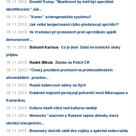
19. 11. 2015 /
Donald Trump: "Muslimové by měli být speciálně
identifikováni." Jak...
19. 11. 2015 /
"Konec" schengenského systému?
19. 11. 2015 /
Jak velké bezpečnostní riziko představují uprchlíci?
19. 11. 2015 /
Ve Vratislavi při protestech proti uprchlíkům spálili
demonstranti ...
18. 11. 2015 /
Bohumil Kartous
Co je jisté: Další teroristické útoky
přijdou
19. 11. 2015 /
Radek Mikula
Žaloba na Policii ČR
19. 11. 2015 /
"Český prezident promluvil na protimuslimském
shromáždění - prosíme...
19. 11. 2015 /
Ruské kobercové nálety na Sýrii
19. 11. 2015 /
Kubánští migranti paralyzují pohraničí mezi Nikaraguou a
Kostarikou
19. 11. 2015 /
Kultura násilí vítězí nad kulturou naděje
19. 11. 2015 /
Německo "uzavřelo s Ruskem tajnou dohodu, která
obchází energeticko...
19. 11. 2015 /
Bosenský útočník zabil dva vojáky a spáchal sebevraždu