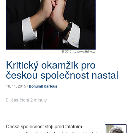
SOCIÁLNÍ SÍTĚ
RUBRIKY
PLNÁ VERZE STRÁNEK
Kritický okamžik pro
českou společnost nastal
18. 11. 2015 /
Bohumil Kartous
čas čtení 2 minuty
Česká společnost stojí před fatálním