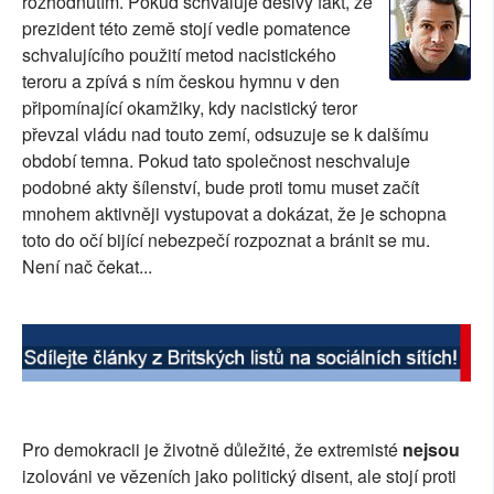
rozhodnutím. Pokud schvaluje děsivý fakt, že
prezident této země stojí vedle pomatence
schvalujícího použití metod nacistického
teroru a zpívá s ním českou hymnu v den
připomínající okamžiky, kdy nacistický teror
převzal vládu nad touto zemí, odsuzuje se k dalšímu
období temna. Pokud tato společnost neschvaluje
podobné akty šílenství, bude proti tomu muset začít
mnohem aktivněji vystupovat a dokázat, že je schopna
toto do očí bijící nebezpečí rozpoznat a bránit se mu.
Není nač čekat...
Pro demokracii je životně důležité, že extremisté
nejsou
izolováni ve vězeních jako politický disent, ale stojí proti