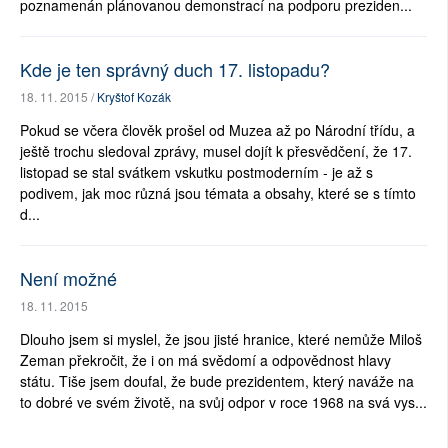
poznamenán plánovanou demonstrací na podporu preziden...
Kde je ten správný duch 17. listopadu?
18. 11. 2015 /
Kryštof Kozák
Pokud se včera člověk prošel od Muzea až po Národní třídu, a
ještě trochu sledoval zprávy, musel dojít k přesvědčení, že 17.
listopad se stal svátkem vskutku postmoderním - je až s
podivem, jak moc různá jsou témata a obsahy, které se s tímto
d...
Není možné
18. 11. 2015
Dlouho jsem si myslel, že jsou jisté hranice, které nemůže Miloš
Zeman překročit, že i on má svědomí a odpovědnost hlavy
státu. Tiše jsem doufal, že bude prezidentem, který naváže na
to dobré ve svém životě, na svůj odpor v roce 1968 na svá vys...