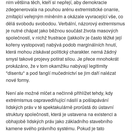
nim většina těch, kteří si nepřejí, aby demokracie
zdegenerovala na pouhou arénu extremistické onanie,
zmítající veřejným míněním a okázale vyvracející vše, co
dělá svobodu svobodou. Verbální, názorový extremismus
je nutné chápat jako běžnou součást života masových
společností, v nichž frustrace (jakkoliv je často těžké její
kořeny vystopovat) nabývá podob marginálních hnutí,
která mohou získávat politický charakter. nemá žádný
smysl takové projevy potírat silou. Je přece mnohokrát
prokázáno, že v tom okamžiku nabývají legitimity
"disentu" a pod fanglí mučednictví se jim daří nalézat
nové formy.
Není ale možné mlčet a nečinně přihlížet tehdy, kdy
extrémismus ospravedlňující násilí a pošlapávání
lidských práv v té spektakulárně prorůstá do ústavní
struktury společnosti, která je ustavena na existenci a
obhajobě lidských práv jako základního stavebního
kamene svého právního systému. Pokud je tato