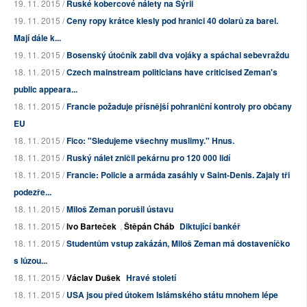
19. 11. 2015 /
Ruské kobercové nálety na Sýrii
19. 11. 2015 /
Ceny ropy krátce klesly pod hranici 40 dolarů za barel.
Mají dále k...
19. 11. 2015 /
Bosenský útočník zabil dva vojáky a spáchal sebevraždu
18. 11. 2015 /
Czech mainstream politicians have criticised Zeman's
public appeara...
18. 11. 2015 /
Francie požaduje přísnější pohraniční kontroly pro občany
EU
18. 11. 2015 /
Fico: "Sledujeme všechny muslimy." Hnus.
18. 11. 2015 /
Ruský nálet zničil pekárnu pro 120 000 lidí
18. 11. 2015 /
Francie: Policie a armáda zasáhly v Saint-Denis. Zajaly tři
podezře...
18. 11. 2015 /
Miloš Zeman porušil ústavu
18. 11. 2015 /
Ivo Barteček
,
Štěpán Cháb
Diktující bankéř
18. 11. 2015 /
Studentům vstup zakázán, Miloš Zeman má dostaveníčko
s lůzou...
18. 11. 2015 /
Václav Dušek
Hravé století
18. 11. 2015 /
USA jsou před útokem Islámského státu mnohem lépe