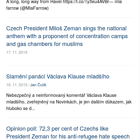
A long, long way from Havel https://t.co/Ty3eu4AVBr— mia
farrow (@MiaFarrow)
Czech President Miloš Zeman sings the national
anthem with a proponent of concentration camps
and gas chambers for muslims
17. 11. 2015
Slamění panáci Václava Klause mladšího
16. 11. 2015 /
Jan Čulík
Nebezpečný a neinformovaný komentář Václava Klause
mladšího, zveřejněný na Novinkách, je jen dalším důkazem, jak
hluboko se d...
Opinion poll: 72,3 per cent of Czechs like
President Zeman for his anti-refugee hate speech