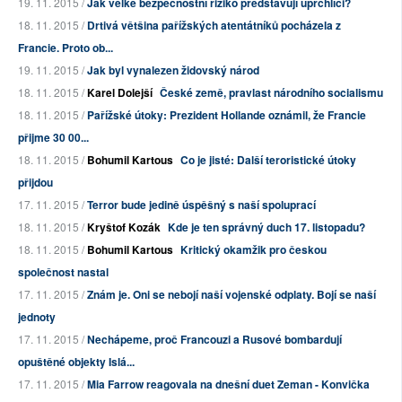
19. 11. 2015 /
Jak velké bezpečnostní riziko představují uprchlíci?
18. 11. 2015 /
Drtivá většina pařížských atentátníků pocházela z
Francie. Proto ob...
19. 11. 2015 /
Jak byl vynalezen židovský národ
18. 11. 2015 /
Karel Dolejší
České země, pravlast národního socialismu
18. 11. 2015 /
Pařížské útoky: Prezident Hollande oznámil, že Francie
přijme 30 00...
18. 11. 2015 /
Bohumil Kartous
Co je jisté: Další teroristické útoky
přijdou
17. 11. 2015 /
Terror bude jedině úspěšný s naší spoluprací
18. 11. 2015 /
Kryštof Kozák
Kde je ten správný duch 17. listopadu?
18. 11. 2015 /
Bohumil Kartous
Kritický okamžik pro českou
společnost nastal
17. 11. 2015 /
Znám je. Oni se nebojí naší vojenské odplaty. Bojí se naší
jednoty
17. 11. 2015 /
Nechápeme, proč Francouzi a Rusové bombardují
opuštěné objekty Islá...
17. 11. 2015 /
Mia Farrow reagovala na dnešní duet Zeman - Konvička