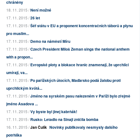
chráněny
18. 11. 2015 /
Není možné
17. 11. 2015 /
26 let
17. 11. 2015 /
Šéf státu v EU a proponent koncentračních táborů a plynu
pro muslim...
17. 11. 2015 /
Demo na náměstí Míru
17. 11. 2015 /
Czech President Miloš Zeman sings the national anthem
with a propon...
17. 11. 2015 /
Evropské ploty a blokace hranic znamenají, že uprchlíci
umírají, va...
17. 11. 2015 /
Po pařížských útocích, Maďarsko podá žalobu proti
uprchlickým kvótá...
17. 11. 2015 /
Jméno na syrském pasu nalezeném v Paříži bylo zřejmě
jméno Asadova ...
17. 11. 2015 /
Vy byste byl jinej kabrňák!
17. 11. 2015 /
Rusko: Letadlo na Sinaji zničila bomba
16. 11. 2015 /
Jan Čulík
Novinky publikovaly nesmysly dalšího
potrhlíka