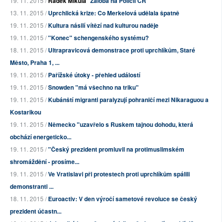
19. 11. 2015 /
Radek Mikula
Žaloba na Policii ČR
13. 11. 2015 /
Uprchlická krize: Co Merkelová udělala špatně
19. 11. 2015 /
Kultura násilí vítězí nad kulturou naděje
19. 11. 2015 /
"Konec" schengenského systému?
18. 11. 2015 /
Ultrapravicová demonstrace proti uprchlíkům, Staré
Město, Praha 1, ...
19. 11. 2015 /
Pařížské útoky - přehled událostí
19. 11. 2015 /
Snowden "má všechno na triku"
19. 11. 2015 /
Kubánští migranti paralyzují pohraničí mezi Nikaraguou a
Kostarikou
19. 11. 2015 /
Německo "uzavřelo s Ruskem tajnou dohodu, která
obchází energeticko...
19. 11. 2015 /
"Český prezident promluvil na protimuslimském
shromáždění - prosíme...
19. 11. 2015 /
Ve Vratislavi při protestech proti uprchlíkům spálili
demonstranti ...
18. 11. 2015 /
Euroactiv: V den výročí sametové revoluce se český
prezident účastn...