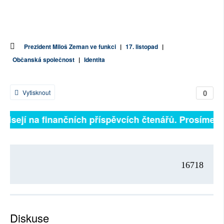
Prezident Miloš Zeman ve funkci
|
17. listopad
|
Občanská společnost
|
Identita
0
Vytisknout
ávisejí na finančních příspěvcích čtenářů. Prosíme, př
16718
Diskuse