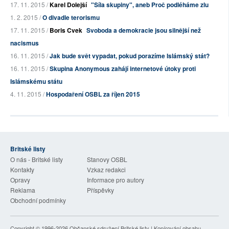
17. 11. 2015 /
Karel Dolejší
"Síla skupiny", aneb Proč podléháme zlu
1. 2. 2015 /
O divadle terorismu
17. 11. 2015 /
Boris Cvek
Svoboda a demokracie jsou silnější než
nacismus
16. 11. 2015 /
Jak bude svět vypadat, pokud porazíme Islámský stát?
16. 11. 2015 /
Skupina Anonymous zahájí internetové útoky proti
Islámskému státu
4. 11. 2015 /
Hospodaření OSBL za říjen 2015
Britské listy
O nás - Britské listy
Stanovy OSBL
Kontakty
Vzkaz redakci
Opravy
Informace pro autory
Reklama
Příspěvky
Obchodní podmínky
Copyright © 1996-2026
Občanské sdružení Britské listy
| Kopírování obsahu