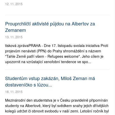
12. 11. 2015
Prouprchličtí aktivisté půjdou na Albertov za
Zemanem
13. 11. 2015
tisková zprávaPRAHA - Dne 17. listopadu svolala iniciativa Proti
projevům nenávisti (PPN) do Prahy shromáždění s názvem
"Tahle Země patří všem - Refugees welcome". Jeho cílem je
upozornit na vzrůstající xenofobní tendence ve spo...
Studentům vstup zakázán, Miloš Zeman má
dostaveníčko s lůzou...
18. 11. 2015
Mezinárodní den studentstva je v Česku pravidelně připomínán
studenty na Albertově, který byl svědkem snahy jejich dřívějších
kolegů udržet či obnovit svobodu v naší zemi. Letošní ročník byl