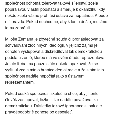
společnost ochotná tolerovat takové šílenství, zcela
popírá svou vlastní podstatu a směřuje k okamžiku, kdy
někdo zcela vážně prohlásí ústavu za neplatnou. A bude
mít pravdu. Pokud nechceme, aby k tomu došlo, musíme
tomu zabránit.
Miloše Zemana je zbytečné soudit či pronásledovat za
schvalování zločinných ideologií, v jejichž zájmu je
ochoten vystupovat a diskreditovat tak demokratickou
podstatu země, kterou má ve svém úřadu reprezentovat.
Je ale třeba mu pouze stále dokola opakovat, že se
vyšinul zcela mimo hranice demokracie a že s ním tato
společnost nadále nepočítá jako s ústavním
reprezentantem.
Pokud česká společnost skutečně chce, aby ji tento
člověk zastupoval, těžko ji lze nadále považovat za
demokratickou. Důsledky takové ignorance si pak ale
pravděpodobně ponese po desetiletí.