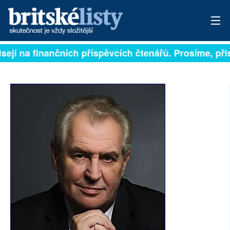
sejí na finančních příspěvcích čtenářů. Prosíme, přisp
PŘIHLÁSIT
AKTUÁLNÍ VYDÁNÍ
ARCHIV
ROZHOVORY
TÉMATA
NEJČTENĚJŠÍ ZA 7 DNÍ
AUTOŘI
PŘÍSPĚVKY NA PROVOZ