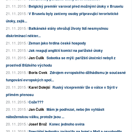
21. 11. 2015 /
Belgický premiér varoval před možnými útoky v Bruselu
21. 11. 2015 /
V Bruselu byly zatčeny osoby připravující teroristické
útoky, zajiš...
21. 11. 2015 /
Balkánské státy ohrožují životy lidí nesmyslnou
diskriminací někter...
21. 11. 2015 /
Zeman jako hrdina české hospody
21. 11. 2015 /
Jak reagují angličtí komici na pařížské útoky
20. 11. 2015 /
Jan Čulík
Sobotka se mýlí: pařížští útočníci nebyli z
prostředí Blízkého východu
20. 11. 2015 /
Boris Cvek
Zdrojem evropského džihádismu je současné
fungování evropských spol...
20. 11. 2015 /
Karel Dolejší
Ruský vicepremiér lže o válce v Sýrii v
přímém přenosu
20. 11. 2015 /
Cože???
20. 11. 2015 /
Jan Čulík
Mám je podřezat, nebo jim vyhlásit
náboženskou válku, protože jsou ...
20. 11. 2015 /
Josef Brož
Konec jednoho světa
20. 11. 2015 /
Speciální jednotky zaútočily na hotel v Mali a osvobodily