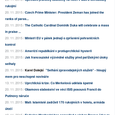
rukojmí
20. 11. 2015 /
Czech Prime Minister: President Zeman has joined the
ranks of paras...
20. 11. 2015 /
The Catholic Cardinal Dominik Duka will celebrate a mass
in praise ...
20. 11. 2015 /
Ministři EU v pátek jednají o zpřísnění pohraničních
kontrol
20. 11. 2015 /
Američtí republikáni v protiuprchlické hysterii
20. 11. 2015 /
Jak francouzské výzvědné služby před pařížskými útoky
selhaly
20. 11. 2015 /
Karel Dolejší
"Selhání zpravodajských služeb" - hloupý
mem pro neschopné novináře
13. 11. 2015 /
Uprchlická krize: Co Merkelová udělala špatně
20. 11. 2015 /
Obamovo slabošství ve věci ISIS posouvá Francii do
Putinovy náruče
20. 11. 2015 /
Mali: Islamisté zadrželi 170 rukojmích v hotelu, armáda
útočí
19. 11. 2015 /