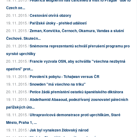
Federica Mogherini has cancelled a visit to Prague "due to
Czech xe...
20. 11. 2015 /
Cestování otvírá obzory
19. 11. 2015 /
Pařížské útoky - přehled událostí
20. 11. 2015 /
Zeman, Konvička, Černoch, Okamura, Vandas a slušní
Čechové. Skutečn...
20. 11. 2015 /
Sněmovna reprezentantů schválí přerušení programu pro
syrské uprchlíky
20. 11. 2015 /
Francie vyzvala OSN, aby schválila "všechna nezbytná
opatření" prot...
19. 11. 2015 /
Povolení k pobytu - Tchajwan versus ČR
19. 11. 2015 /
Snowden "má všechno na triku"
20. 11. 2015 /
Petice žádá přemístění ostatků španělského diktátora
19. 11. 2015 /
Abdelhamid Abaaoud, podezřívaný zosnovatel pátečních
pařížských úto...
18. 11. 2015 /
Ultrapravicová demonstrace proti uprchlíkům, Staré
Město, Praha 1, ...
19. 11. 2015 /
Jak byl vynalezen židovský národ