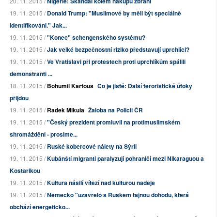
20. 11. 2015 /
Nigérie: Skandál kolem nákupu zbraní
19. 11. 2015 /
Donald Trump: "Muslimové by měli být speciálně
identifikováni." Jak...
19. 11. 2015 /
"Konec" schengenského systému?
19. 11. 2015 /
Jak velké bezpečnostní riziko představují uprchlíci?
19. 11. 2015 /
Ve Vratislavi při protestech proti uprchlíkům spálili
demonstranti ...
18. 11. 2015 /
Bohumil Kartous
Co je jisté: Další teroristické útoky
přijdou
19. 11. 2015 /
Radek Mikula
Žaloba na Policii ČR
19. 11. 2015 /
"Český prezident promluvil na protimuslimském
shromáždění - prosíme...
19. 11. 2015 /
Ruské kobercové nálety na Sýrii
19. 11. 2015 /
Kubánští migranti paralyzují pohraničí mezi Nikaraguou a
Kostarikou
19. 11. 2015 /
Kultura násilí vítězí nad kulturou naděje
19. 11. 2015 /
Německo "uzavřelo s Ruskem tajnou dohodu, která
obchází energeticko...