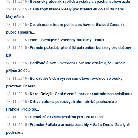
19. 11. 2015 /
Bosenský útočník zabil dva vojáky a spáchal sebevraždu
19. 11. 2015 /
Ceny ropy krátce klesly pod hranici 40 dolarů za barel.
Mají dále k...
18. 11. 2015 /
Czech mainstream politicians have criticised Zeman's
public appeara...
18. 11. 2015 /
Fico: "Sledujeme všechny muslimy." Hnus.
18. 11. 2015 /
Francie požaduje přísnější pohraniční kontroly pro občany
EU
18. 11. 2015 /
Pařížské útoky: Prezident Hollande oznámil, že Francie
přijme 30 00...
18. 11. 2015 /
Euroactiv: V den výročí sametové revoluce se český
prezident účastn...
18. 11. 2015 /
Karel Dolejší
České země, pravlast národního socialismu
18. 11. 2015 /
Drtivá většina pařížských atentátníků pocházela z
Francie. Proto ob...
18. 11. 2015 /
Ruský nálet zničil pekárnu pro 120 000 lidí
18. 11. 2015 /
Francie: Policie a armáda zasáhly v Saint-Denis. Zajaly tři
podezře...