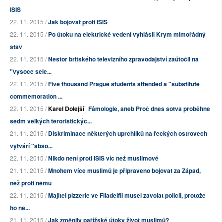
ISIS
22. 11. 2015 /
Jak bojovat proti ISIS
22. 11. 2015 /
Po útoku na elektrické vedení vyhlásil Krym mimořádný
stav
22. 11. 2015 /
Nestor britského televizního zpravodajství zaútočil na
"vysoce sele...
22. 11. 2015 /
Five thousand Prague students attended a "substitute
commemoration ...
22. 11. 2015 /
Karel Dolejší
Fámologie, aneb Proč dnes sotva proběhne
sedm velkých teroristickýc...
21. 11. 2015 /
Diskriminace některých uprchlíků na řeckých ostrovech
vytváří "abso...
22. 11. 2015 /
Nikdo není proti ISIS víc než muslimové
21. 11. 2015 /
Mnohem více muslimů je připraveno bojovat za Západ,
než proti němu
22. 11. 2015 /
Majitel pizzerie ve Filadelfii musel zavolat policii, protože
ho ne...
21. 11. 2015 /
Jak změnily pařížské útoky život muslimů?