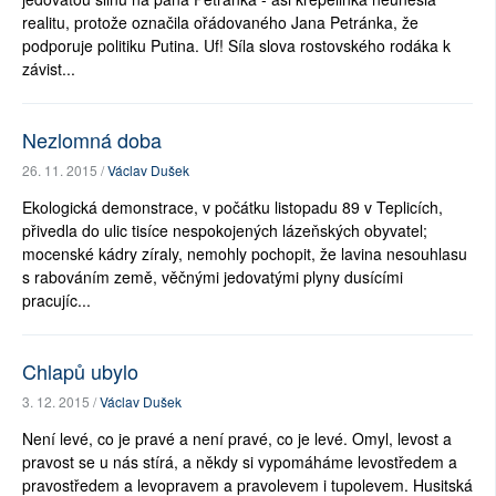
realitu, protože označila ořádovaného Jana Petránka, že
podporuje politiku Putina. Uf! Síla slova rostovského rodáka k
závist...
Nezlomná doba
26. 11. 2015 /
Václav Dušek
Ekologická demonstrace, v počátku listopadu 89 v Teplicích,
přivedla do ulic tisíce nespokojených lázeňských obyvatel;
mocenské kádry zíraly, nemohly pochopit, že lavina nesouhlasu
s rabováním země, věčnými jedovatými plyny dusícími
pracujíc...
Chlapů ubylo
3. 12. 2015 /
Václav Dušek
Není levé, co je pravé a není pravé, co je levé. Omyl, levost a
pravost se u nás stírá, a někdy si vypomáháme levostředem a
pravostředem a levopravem a pravolevem i tupolevem. Husitská