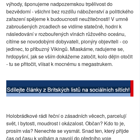
výhody, šponujeme nadpozemskou trpělivost do
SOCIÁLNÍ SÍTĚ
bezvědomí - všichni bez rozdílu náboženství a politického
zařazení spějeme k budoucnosti neužitečnosti! V umně
RUBRIKY
zabroušených zrcadlech se vidíme statečně, hodni k
následování v rozbouřených vlnách růžového oceánu,
PLNÁ VERZE STRÁNEK
cítíme se novodobými dobyvateli, pionýry objeviteli - co
jedinec, to příbuzný Vikingů. Mlaskáme, radujeme se,
hrdopyšní, jak se vším dokážeme zatočit, kolo dějin otočit
- tu se přitočit, vlísat k mocnému s megastrukem.
Holobrádkové rádi řeční o zásadních věcech, parcelují
svět, i bytosti, moudrost i okázalost. Občan? Kdo to je,
prosím vás? Nenechte se vysmát. Snad ten, který přijde
čas od času k volbám a navolí do předního voje