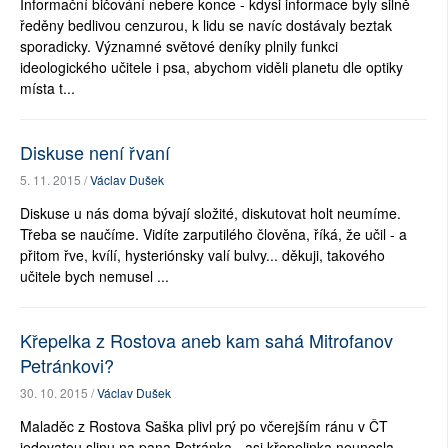
Informační bičování nebere konce - kdysi informace byly silně
ředěny bedlivou cenzurou, k lidu se navíc dostávaly beztak
sporadicky. Významné světové deníky plnily funkci
ideologického učitele i psa, abychom viděli planetu dle optiky
místa t...
Diskuse není řvaní
5. 11. 2015 /
Václav Dušek
Diskuse u nás doma bývají složité, diskutovat holt neumíme.
Třeba se naučíme. Vidíte zarputilého člověna, říká, že učil - a
přitom řve, kvílí, hysteriónsky valí bulvy... děkuji, takového
učitele bych nemusel ...
Křepelka z Rostova aneb kam sahá Mitrofanov
Petránkovi?
30. 10. 2015 /
Václav Dušek
Maladěc z Rostova Saška plivl prý po včerejším ránu v ČT
jedovatou slinu na pana Petránka - asi křepelinka neunesla