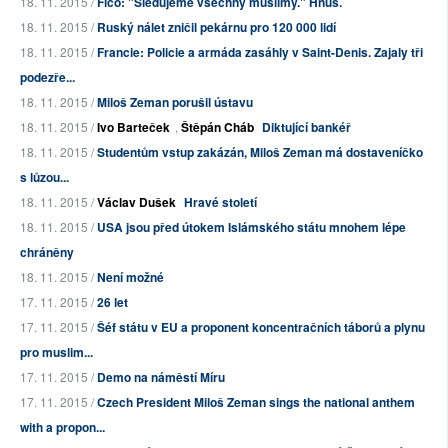
18. 11. 2015 /
Fico: "Sledujeme všechny muslimy." Hnus.
18. 11. 2015 /
Ruský nálet zničil pekárnu pro 120 000 lidí
18. 11. 2015 /
Francie: Policie a armáda zasáhly v Saint-Denis. Zajaly tři
podezře...
18. 11. 2015 /
Miloš Zeman porušil ústavu
18. 11. 2015 /
Ivo Barteček
,
Štěpán Cháb
Diktující bankéř
18. 11. 2015 /
Studentům vstup zakázán, Miloš Zeman má dostaveníčko
s lůzou...
18. 11. 2015 /
Václav Dušek
Hravé století
18. 11. 2015 /
USA jsou před útokem Islámského státu mnohem lépe
chráněny
18. 11. 2015 /
Není možné
17. 11. 2015 /
26 let
17. 11. 2015 /
Šéf státu v EU a proponent koncentračních táborů a plynu
pro muslim...
17. 11. 2015 /
Demo na náměstí Míru
17. 11. 2015 /
Czech President Miloš Zeman sings the national anthem
with a propon...