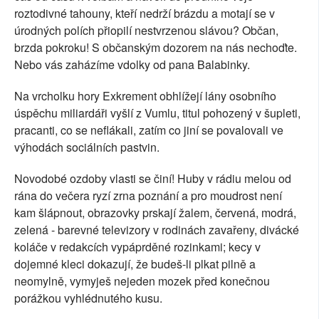
roztodivné tahouny, kteří nedrží brázdu a motají se v
úrodných polích přiopilí nestvrzenou slávou? Občan,
brzda pokroku! S občanským dozorem na nás nechoďte.
Nebo vás zaházíme vdolky od pana Balabinky.
Na vrcholku hory Exkrement obhlížejí lány osobního
úspěchu miliardáři vyšlí z Vumlu, titul pohozený v šupleti,
pracanti, co se neflákali, zatím co jiní se povalovali ve
výhodách sociálních pastvin.
Novodobé ozdoby vlasti se činí! Huby v rádiu melou od
rána do večera ryzí zrna poznání a pro moudrost není
kam šlápnout, obrazovky prskají žalem, červená, modrá,
zelená - barevné televizory v rodinách zavařeny, divácké
koláče v redakcích vypáprděné rozinkami; kecy v
dojemné kleci dokazují, že budeš-li plkat pilně a
neomylně, vymyješ nejeden mozek před konečnou
porážkou vyhlédnutého kusu.