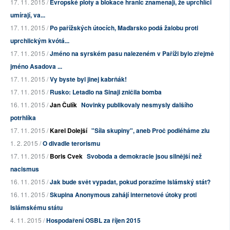
17. 11. 2015 /
Evropské ploty a blokace hranic znamenají, že uprchlíci
umírají, va...
17. 11. 2015 /
Po pařížských útocích, Maďarsko podá žalobu proti
uprchlickým kvótá...
17. 11. 2015 /
Jméno na syrském pasu nalezeném v Paříži bylo zřejmě
jméno Asadova ...
17. 11. 2015 /
Vy byste byl jinej kabrňák!
17. 11. 2015 /
Rusko: Letadlo na Sinaji zničila bomba
16. 11. 2015 /
Jan Čulík
Novinky publikovaly nesmysly dalšího
potrhlíka
17. 11. 2015 /
Karel Dolejší
"Síla skupiny", aneb Proč podléháme zlu
1. 2. 2015 /
O divadle terorismu
17. 11. 2015 /
Boris Cvek
Svoboda a demokracie jsou silnější než
nacismus
16. 11. 2015 /
Jak bude svět vypadat, pokud porazíme Islámský stát?
16. 11. 2015 /
Skupina Anonymous zahájí internetové útoky proti
Islámskému státu
4. 11. 2015 /
Hospodaření OSBL za říjen 2015