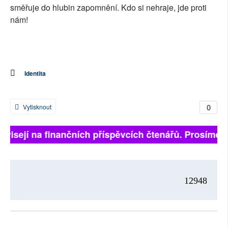
směřuje do hlubin zapomnění. Kdo si nehraje, jde proti
nám!
Identita
0
Vytisknout
ávisejí na finančních příspěvcích čtenářů. Prosíme, p
12948