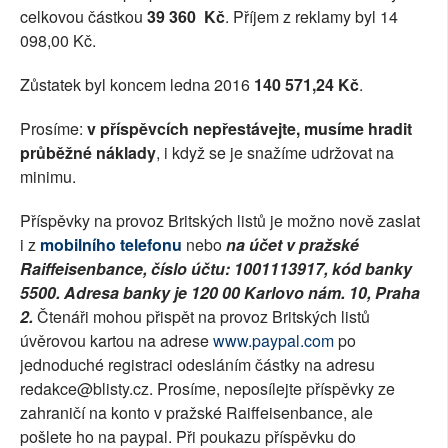
celkovou částkou
39 360 Kč
. Příjem z reklamy byl 14
SOCIÁLNÍ SÍTĚ
098,00 Kč.
RUBRIKY
Zůstatek byl koncem ledna 2016
140 571,24 Kč
.
PLNÁ VERZE STRÁNEK
Prosíme:
v příspěvcích nepřestávejte, musíme hradit
průběžné náklady
, i když se je snažíme udržovat na
minimu.
Příspěvky na provoz Britských listů je možno nově zaslat
i z
mobilního telefonu
nebo
na účet v pražské
Raiffeisenbance, číslo účtu: 1001113917, kód banky
5500. Adresa banky je 120 00 Karlovo nám. 10, Praha
2.
Čtenáři mohou přispět na provoz Britských listů
úvěrovou kartou na adrese
www.paypal.com
po
jednoduché registraci odesláním částky na adresu
redakce@blisty.cz. Prosíme, neposílejte příspěvky ze
zahraničí na konto v pražské Raiffeisenbance, ale
pošlete ho na paypal. Při poukazu příspěvku do