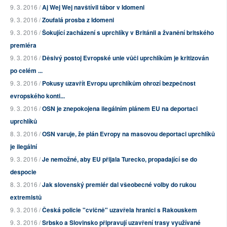
9. 3. 2016 /
Aj Wej Wej navštívil tábor v Idomeni
9. 3. 2016 /
Zoufalá prosba z Idomeni
9. 3. 2016 /
Šokující zacházení s uprchlíky v Británii a žvanění britského
premiéra
9. 3. 2016 /
Děsivý postoj Evropské unie vůči uprchlíkům je kritizován
po celém ...
9. 3. 2016 /
Pokusy uzavřít Evropu uprchlíkům ohrozí bezpečnost
evropského konti...
9. 3. 2016 /
OSN je znepokojena ilegálním plánem EU na deportaci
uprchlíků
8. 3. 2016 /
OSN varuje, že plán Evropy na masovou deportaci uprchlíků
je ilegální
9. 3. 2016 /
Je nemožné, aby EU přijala Turecko, propadající se do
despocie
8. 3. 2016 /
Jak slovenský premiér dal všeobecné volby do rukou
extremistů
9. 3. 2016 /
Česká policie "cvičně" uzavřela hranici s Rakouskem
9. 3. 2016 /
Srbsko a Slovinsko připravují uzavření trasy využívané