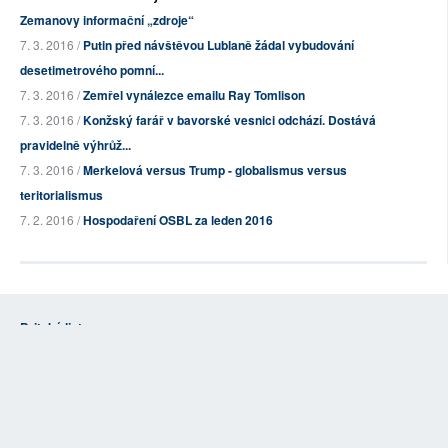
Zemanovy informační „zdroje“
7. 3. 2016 /
Putin před návštěvou Lublaně žádal vybudování
desetimetrového pomní...
7. 3. 2016 /
Zemřel vynálezce emailu Ray Tomlison
7. 3. 2016 /
Konžský farář v bavorské vesnici odchází. Dostává
pravidelně výhrůž...
7. 3. 2016 /
Merkelová versus Trump - globalismus versus
teritorialismus
7. 2. 2016 /
Hospodaření OSBL za leden 2016
Britské listy
O nás - Britské listy
Stanovy OSBL
Kontakty
Vzkaz redakci
Opravy
Informace pro autory
Reklama
Příspěvky
Obchodní podmínky