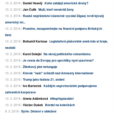
10. 3. 2016 /
Daniel Veselý
Koho zabíjejí americké drony?
10. 3. 2016 /
Jan Čulík
Muži, kteří nenávidí ženy
10. 3. 2016 /
Ruské nepřátelství částečně vyvolal Západ, tvrdí bývalý
americký mi...
10. 3. 2016 /
Prosíme, nezapomínejte na finanční podporu Britských
listů
10. 3. 2016 /
Bohumil Kartous
Legislativní pískoviště aneb kdo si hraje,
nezlobí
10. 3. 2016 /
Karel Dolejší
Na okraj politického romantismu
10. 3. 2016 /
Je cesta do Evropy pro uprchlíky nyní uzavřena?
10. 3. 2016 /
Žiletkový plot nefunguje
10. 3. 2016 /
Kterak "naši" zvítězili nad Amnesty International
10. 3. 2016 /
Trump jako fašista 21. století
10. 3. 2016 /
Ivo Barteček
Každým osprchováním podporujeme
zahraniční korporace
10. 3. 2016 /
Aneta Adámková
#Nepřizpůsobiví
10. 3. 2016 /
Václav Dušek
Bordel na kolečkách
9. 3. 2016 /
Sýrie: Dětství v obležení