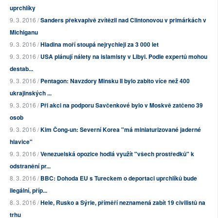
uprchlíky
9. 3. 2016 /
Sanders překvapivě zvítězil nad Clintonovou v primárkách v
Michiganu
9. 3. 2016 /
Hladina moří stoupá nejrychleji za 3 000 let
9. 3. 2016 /
USA plánují nálety na islamisty v Libyi. Podle expertů mohou
destab...
9. 3. 2016 /
Pentagon: Navzdory Minsku II bylo zabito více než 400
ukrajinských ...
9. 3. 2016 /
Při akci na podporu Savčenkové bylo v Moskvě zatčeno 39
osob
9. 3. 2016 /
Kim Čong-un: Severní Korea "má miniaturizované jaderné
hlavice"
9. 3. 2016 /
Venezuelská opozice hodlá využít "všech prostředků" k
odstranění pr...
8. 3. 2016 /
BBC: Dohoda EU s Tureckem o deportaci uprchlíků bude
ilegální, příp...
8. 3. 2016 /
Hele, Rusko a Sýrie, příměří neznamená zabít 19 civilistů na
trhu