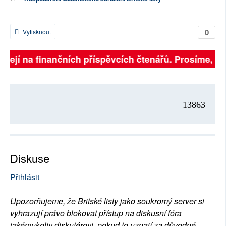
0
Vytisknout
visejí na finančních příspěvcích čtenářů. Prosíme, při
13863
Diskuse
Přihlásit
Upozorňujeme, že Britské listy jako soukromý server si
vyhrazují právo blokovat přístup na diskusní fóra
jakémukoliv diskutérovi, pokud to uznají za důvodné.