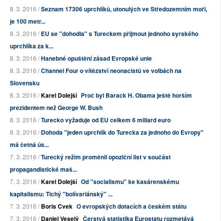
8. 3. 2016 /
Seznam 17306 uprchlíků, utonulých ve Středozemním moři,
je 100 metr...
8. 3. 2016 /
EU se "dohodla" s Tureckem přijmout jednoho syrského
uprchlíka za k...
8. 3. 2016 /
Hanebné opuštění zásad Evropské unie
8. 3. 2016 /
Channel Four o vítězství neonacistů ve volbách na
Slovensku
8. 3. 2016 /
Karel Dolejší
Proč byl Barack H. Obama ještě horším
prezidentem než George W. Bush
8. 3. 2016 /
Turecko vyžaduje od EU celkem 6 miliard euro
8. 3. 2016 /
Dohoda "jeden uprchlík do Turecka za jednoho do Evropy"
má četná ús...
7. 3. 2016 /
Turecký režim proměnil opoziční list v součást
propagandistické maš...
7. 3. 2016 /
Karel Dolejší
Od "socialismu" ke kasárenskému
kapitalismu: Tichý "bolívariánský" ...
7. 3. 2016 /
Boris Cvek
O evropských dotacích a českém státu
7. 3. 2016 /
Daniel Veselý
Čerstvá statistika Eurostatu rozmetává