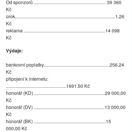
Od sponzorů ............................................................. 39 360
Kč
úrok.....................................................................................1,26
Kč
reklama .....................................................................14 098
Kč
Výdaje:
bankovní poplatky........................................................256,24
Kč
připojení k internetu:
...................................................1691.50 Kč
honorář (KD) ............................................................29 000,00
Kč
honorář (DV) ............................................................13 000,00
Kč
honorář (BK) .............................................................15
000,00 Kč