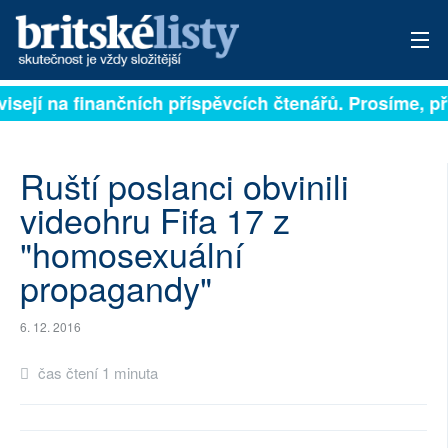
visejí na finančních příspěvcích čtenářů. Prosíme, při
PŘIHLÁSIT
AKTUÁLNÍ VYDÁNÍ
Ruští poslanci obvinili
ARCHIV
videohru Fifa 17 z
"homosexuální
ROZHOVORY
propagandy"
TÉMATA
6. 12. 2016
NEJČTENĚJŠÍ ZA 7 DNÍ
čas čtení 1 minuta
AUTOŘI
PŘÍSPĚVKY NA PROVOZ