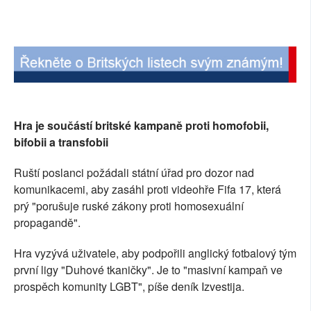
SOCIÁLNÍ SÍTĚ
RUBRIKY
PLNÁ VERZE STRÁNEK
Hra je součástí britské kampaně proti homofobii,
bifobii a transfobii
Ruští poslanci požádali státní úřad pro dozor nad
komunikacemi, aby zasáhl proti videohře Fifa 17, která
prý "porušuje ruské zákony proti homosexuální
propagandě".
Hra vyzývá uživatele, aby podpořili anglický fotbalový tým
první ligy "Duhové tkaničky". Je to "masivní kampaň ve
prospěch komunity LGBT", píše deník Izvestija.