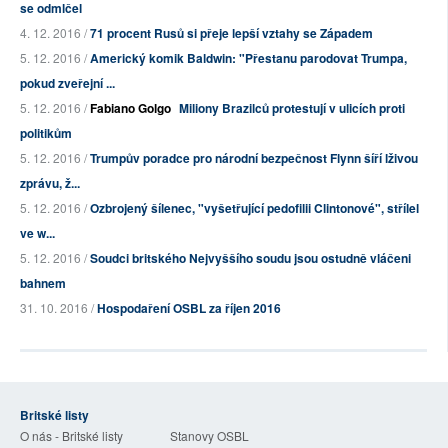
se odmlčel
4. 12. 2016 /
71 procent Rusů si přeje lepší vztahy se Západem
5. 12. 2016 /
Americký komik Baldwin: "Přestanu parodovat Trumpa,
pokud zveřejní ...
5. 12. 2016 /
Fabiano Golgo
Miliony Brazilců protestují v ulicích proti
politikům
5. 12. 2016 /
Trumpův poradce pro národní bezpečnost Flynn šíří lživou
zprávu, ž...
5. 12. 2016 /
Ozbrojený šílenec, "vyšetřující pedofilii Clintonové", střílel
ve w...
5. 12. 2016 /
Soudci britského Nejvyššího soudu jsou ostudně vláčeni
bahnem
31. 10. 2016 /
Hospodaření OSBL za říjen 2016
Britské listy
O nás - Britské listy
Stanovy OSBL