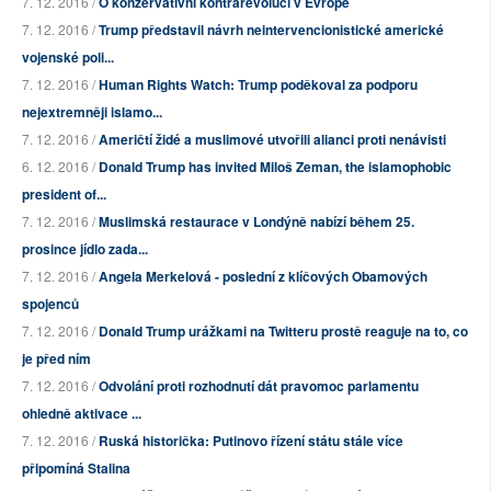
7. 12. 2016 /
O konzervativní kontrarevoluci v Evropě
7. 12. 2016 /
Trump představil návrh neintervencionistické americké
vojenské poli...
7. 12. 2016 /
Human Rights Watch: Trump poděkoval za podporu
nejextremněji islamo...
7. 12. 2016 /
Američtí židé a muslimové utvořili alianci proti nenávisti
6. 12. 2016 /
Donald Trump has invited Miloš Zeman, the islamophobic
president of...
7. 12. 2016 /
Muslimská restaurace v Londýně nabízí během 25.
prosince jídlo zada...
7. 12. 2016 /
Angela Merkelová - poslední z klíčových Obamových
spojenců
7. 12. 2016 /
Donald Trump urážkami na Twitteru prostě reaguje na to, co
je před ním
7. 12. 2016 /
Odvolání proti rozhodnutí dát pravomoc parlamentu
ohledně aktivace ...
7. 12. 2016 /
Ruská historička: Putinovo řízení státu stále více
připomíná Stalina