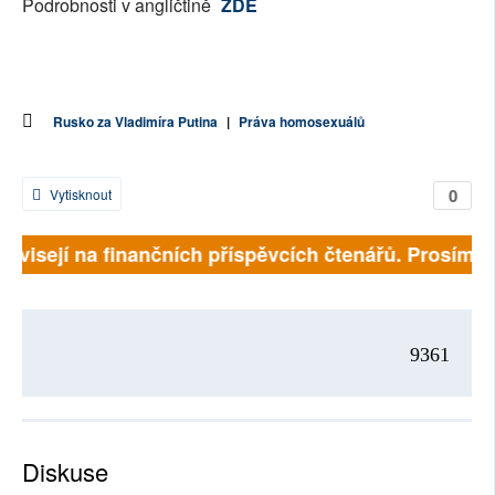
Podrobnosti v angličtině
ZDE
Rusko za Vladimíra Putina
|
Práva homosexuálů
0
Vytisknout
závisejí na finančních příspěvcích čtenářů. Prosíme, 
9361
Diskuse