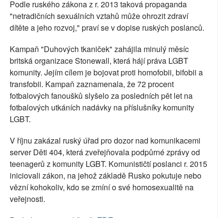
Podle ruského zákona z r. 2013 taková propaganda
"netradičních sexuálních vztahů může ohrozit zdraví
dítěte a jeho rozvoj," praví se v dopise ruských poslanců.
Kampaň "Duhových tkaniček" zahájila minulý měsíc
britská organizace Stonewall, která hájí práva LGBT
komunity. Jejím cílem je bojovat proti homofobii, bifobii a
transfobii. Kampaň zaznamenala, že 72 procent
fotbalových fanoušků slyšelo za posledních pět let na
fotbalových utkáních nadávky na příslušníky komunity
LGBT.
V říjnu zakázal ruský úřad pro dozor nad komunikacemi
server Děti 404, která zveřejňovala podpůrné zprávy od
teenagerů z komunity LGBT. Komunističtí poslanci r. 2015
iniciovali zákon, na jehož základě Rusko pokutuje nebo
vězní kohokoliv, kdo se zmíní o své homosexualitě na
veřejnosti.