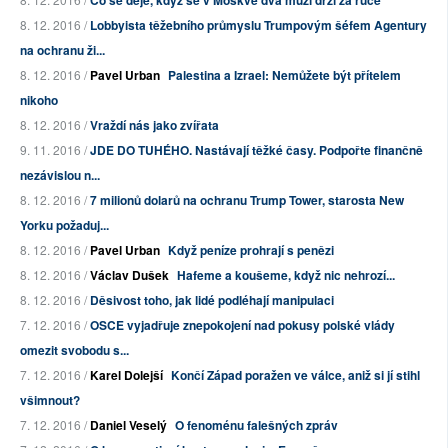
Co se děje, když se v Moskvě dva muži drží za ruce
8. 12. 2016 /
Lobbyista těžebního průmyslu Trumpovým šéfem Agentury
na ochranu ži...
8. 12. 2016 /
Pavel Urban
Palestina a Izrael: Nemůžete být přítelem
nikoho
8. 12. 2016 /
Vraždí nás jako zvířata
9. 11. 2016 /
JDE DO TUHÉHO. Nastávají těžké časy. Podpořte finančně
nezávislou n...
8. 12. 2016 /
7 milionů dolarů na ochranu Trump Tower, starosta New
Yorku požaduj...
8. 12. 2016 /
Pavel Urban
Když peníze prohrají s penězi
8. 12. 2016 /
Václav Dušek
Hafeme a koušeme, když nic nehrozí...
8. 12. 2016 /
Děsivost toho, jak lidé podléhají manipulaci
7. 12. 2016 /
OSCE vyjadřuje znepokojení nad pokusy polské vlády
omezit svobodu s...
7. 12. 2016 /
Karel Dolejší
Končí Západ poražen ve válce, aniž si jí stihl
všimnout?
7. 12. 2016 /
Daniel Veselý
O fenoménu falešných zpráv