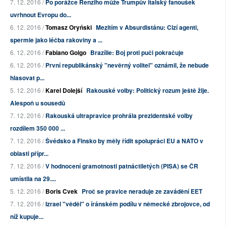
7. 12. 2016 /
Po porážce Renziho může Trumpův italský fanoušek
uvrhnout Evropu do...
6. 12. 2016 /
Tomasz Oryński
Mezitím v Absurdistánu: Cizí agenti,
spermie jako léčba rakoviny a ...
6. 12. 2016 /
Fabiano Golgo
Brazílie: Boj proti puči pokračuje
6. 12. 2016 /
První republikánský "nevěrný volitel" oznámil, že nebude
hlasovat p...
5. 12. 2016 /
Karel Dolejší
Rakouské volby: Politický rozum ještě žije.
Alespoň u sousedů
7. 12. 2016 /
Rakouská ultrapravice prohrála prezidentské volby
rozdílem 350 000 ...
7. 12. 2016 /
Švédsko a Finsko by měly řídit spolupráci EU a NATO v
oblasti přípr...
7. 12. 2016 /
V hodnocení gramotnosti patnáctiletých (PISA) se ČR
umístila na 29....
5. 12. 2016 /
Boris Cvek
Proč se pravice neraduje ze zavádění EET
7. 12. 2016 /
Izrael "věděl" o íránském podílu v německé zbrojovce, od
níž kupuje...