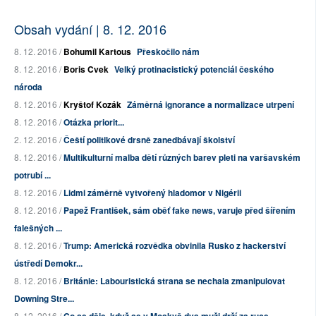
Obsah vydání | 8. 12. 2016
8. 12. 2016 /
Bohumil Kartous
Přeskočilo nám
8. 12. 2016 /
Boris Cvek
Velký protinacistický potenciál českého
národa
8. 12. 2016 /
Kryštof Kozák
Záměrná ignorance a normalizace utrpení
8. 12. 2016 /
Otázka priorit...
2. 12. 2016 /
Čeští politikové drsně zanedbávají školství
8. 12. 2016 /
Multikulturní malba dětí různých barev pleti na varšavském
potrubí ...
8. 12. 2016 /
Lidmi záměrně vytvořený hladomor v Nigérii
8. 12. 2016 /
Papež František, sám oběť fake news, varuje před šířením
falešných ...
8. 12. 2016 /
Trump: Americká rozvědka obvinila Rusko z hackerství
ústředí Demokr...
8. 12. 2016 /
Británie: Labouristická strana se nechala zmanipulovat
Downing Stre...
8. 12. 2016 /