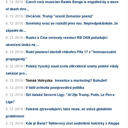
5. 12. 2016 /
Czech rock musician Radek Banga is engulfed by a wave
of death thre...
6. 12. 2016 /
Ovčáček: Trump "ocenil Zemanův postoj"
6. 12. 2016 /
Sovětský svaz se rozložil přes noc. Nepředpokládejte, že
západní de...
6. 12. 2016 /
Rusko a Čína vetovaly rezoluci RB OSN požadující
ukončení útoků na ...
6. 12. 2016 /
Ruští poslanci obvinili videohru Fifa 17 z "homosexuální
propagandy"
6. 12. 2016 /
Polský Vysoký soud zcela zlikvidoval snahy polské vlády
zakázat pro...
6. 12. 2016 /
Tomáš Vohryzka
Investice a marketing? Bohužel!
5. 12. 2016 /
V Itálii zvítězila postpravdivá politika
5. 12. 2016 /
Šéf italské Severní Ligy: "Ať žije Trump, Putin, Le Pen a
Liga!"
5. 12. 2016 /
Falešné zpravodajství, fake news, se stává globálním
problémem
5. 12. 2016 /
Kde je Bana? Twitterový účet sedmileté holčičky z Aleppa