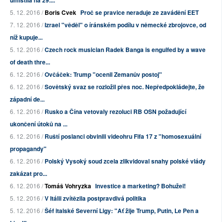
umístila na 29....
5. 12. 2016 /
Boris Cvek
Proč se pravice neraduje ze zavádění EET
7. 12. 2016 /
Izrael "věděl" o íránském podílu v německé zbrojovce, od
níž kupuje...
5. 12. 2016 /
Czech rock musician Radek Banga is engulfed by a wave
of death thre...
6. 12. 2016 /
Ovčáček: Trump "ocenil Zemanův postoj"
6. 12. 2016 /
Sovětský svaz se rozložil přes noc. Nepředpokládejte, že
západní de...
6. 12. 2016 /
Rusko a Čína vetovaly rezoluci RB OSN požadující
ukončení útoků na ...
6. 12. 2016 /
Ruští poslanci obvinili videohru Fifa 17 z "homosexuální
propagandy"
6. 12. 2016 /
Polský Vysoký soud zcela zlikvidoval snahy polské vlády
zakázat pro...
6. 12. 2016 /
Tomáš Vohryzka
Investice a marketing? Bohužel!
5. 12. 2016 /
V Itálii zvítězila postpravdivá politika
5. 12. 2016 /
Šéf italské Severní Ligy: "Ať žije Trump, Putin, Le Pen a