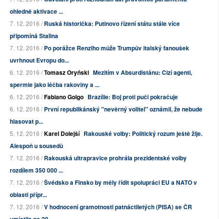
ohledně aktivace ...
7. 12. 2016 /
Ruská historička: Putinovo řízení státu stále více
připomíná Stalina
7. 12. 2016 /
Po porážce Renziho může Trumpův italský fanoušek
uvrhnout Evropu do...
6. 12. 2016 /
Tomasz Oryński
Mezitím v Absurdistánu: Cizí agenti,
spermie jako léčba rakoviny a ...
6. 12. 2016 /
Fabiano Golgo
Brazílie: Boj proti puči pokračuje
6. 12. 2016 /
První republikánský "nevěrný volitel" oznámil, že nebude
hlasovat p...
5. 12. 2016 /
Karel Dolejší
Rakouské volby: Politický rozum ještě žije.
Alespoň u sousedů
7. 12. 2016 /
Rakouská ultrapravice prohrála prezidentské volby
rozdílem 350 000 ...
7. 12. 2016 /
Švédsko a Finsko by měly řídit spolupráci EU a NATO v
oblasti přípr...
7. 12. 2016 /
V hodnocení gramotnosti patnáctiletých (PISA) se ČR