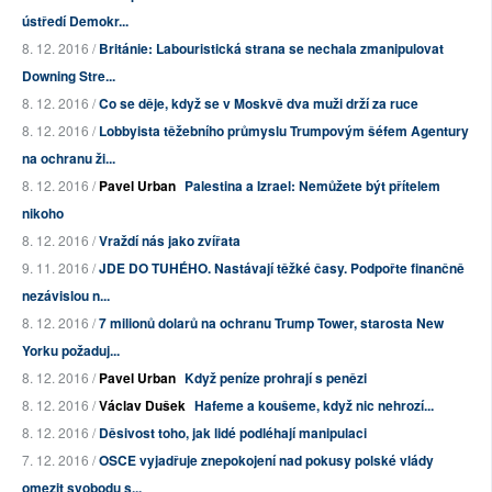
ústředí Demokr...
8. 12. 2016 /
Británie: Labouristická strana se nechala zmanipulovat
Downing Stre...
8. 12. 2016 /
Co se děje, když se v Moskvě dva muži drží za ruce
8. 12. 2016 /
Lobbyista těžebního průmyslu Trumpovým šéfem Agentury
na ochranu ži...
8. 12. 2016 /
Pavel Urban
Palestina a Izrael: Nemůžete být přítelem
nikoho
8. 12. 2016 /
Vraždí nás jako zvířata
9. 11. 2016 /
JDE DO TUHÉHO. Nastávají těžké časy. Podpořte finančně
nezávislou n...
8. 12. 2016 /
7 milionů dolarů na ochranu Trump Tower, starosta New
Yorku požaduj...
8. 12. 2016 /
Pavel Urban
Když peníze prohrají s penězi
8. 12. 2016 /
Václav Dušek
Hafeme a koušeme, když nic nehrozí...
8. 12. 2016 /
Děsivost toho, jak lidé podléhají manipulaci
7. 12. 2016 /
OSCE vyjadřuje znepokojení nad pokusy polské vlády
omezit svobodu s...