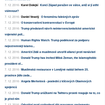
7. 12. 2016 /
Karel Dolejší
Končí Západ poražen ve válce, aniž si jí stihl
všimnout?
7. 12. 2016 /
Daniel Veselý
O fenoménu falešných zpráv
7. 12. 2016 /
O konzervativní kontrarevoluci v Evropě
7. 12. 2016 /
Trump představil návrh neintervencionistické americké
vojenské poli...
7. 12. 2016 /
Human Rights Watch: Trump poděkoval za podporu
nejextremněji islamo...
7. 12. 2016 /
Američtí židé a muslimové utvořili alianci proti nenávisti
6. 12. 2016 /
Donald Trump has invited Miloš Zeman, the islamophobic
president of...
7. 12. 2016 /
Muslimská restaurace v Londýně nabízí během 25.
prosince jídlo zada...
7. 12. 2016 /
Angela Merkelová - poslední z klíčových Obamových
spojenců
7. 12. 2016 /
Donald Trump urážkami na Twitteru prostě reaguje na to, co
je před ním
7. 12. 2016 /
Odvolání proti rozhodnutí dát pravomoc parlamentu