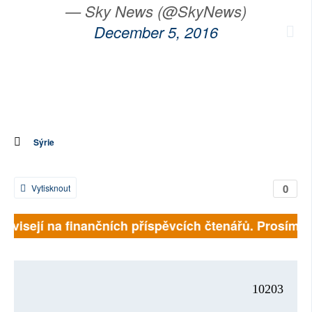
— Sky News (@SkyNews)
December 5, 2016
Sýrie
0
Vytisknout
 závisejí na finančních příspěvcích čtenářů. Prosíme, 
10203