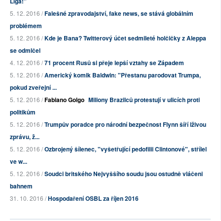
Liga!"
5. 12. 2016 /
Falešné zpravodajství, fake news, se stává globálním
problémem
5. 12. 2016 /
Kde je Bana? Twitterový účet sedmileté holčičky z Aleppa
se odmlčel
4. 12. 2016 /
71 procent Rusů si přeje lepší vztahy se Západem
5. 12. 2016 /
Americký komik Baldwin: "Přestanu parodovat Trumpa,
pokud zveřejní ...
5. 12. 2016 /
Fabiano Golgo
Miliony Brazilců protestují v ulicích proti
politikům
5. 12. 2016 /
Trumpův poradce pro národní bezpečnost Flynn šíří lživou
zprávu, ž...
5. 12. 2016 /
Ozbrojený šílenec, "vyšetřující pedofilii Clintonové", střílel
ve w...
5. 12. 2016 /
Soudci britského Nejvyššího soudu jsou ostudně vláčeni
bahnem
31. 10. 2016 /
Hospodaření OSBL za říjen 2016