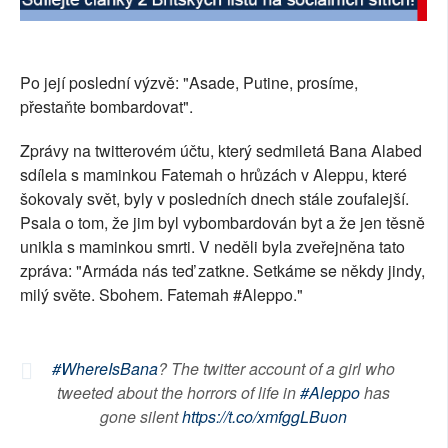
SOCIÁLNÍ SÍTĚ
RUBRIKY
Po její poslední výzvě: "Asade, Putine, prosíme,
přestaňte bombardovat".
PLNÁ VERZE STRÁNEK
Zprávy na twitterovém účtu, který sedmiletá Bana Alabed
sdílela s maminkou Fatemah o hrůzách v Aleppu, které
šokovaly svět, byly v posledních dnech stále zoufalejší.
Psala o tom, že jim byl vybombardován byt a že jen těsně
unikla s maminkou smrti. V neděli byla zveřejněna tato
zpráva: "Armáda nás teď zatkne. Setkáme se někdy jindy,
milý světe. Sbohem. Fatemah #Aleppo."
#WhereIsBana
? The twitter account of a girl who
tweeted about the horrors of life in
#Aleppo
has
gone silent
https://t.co/xmfggLBuon