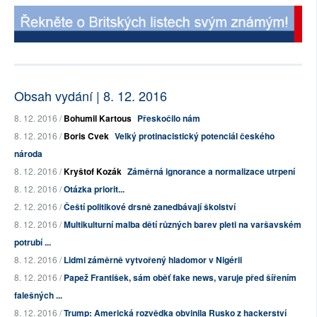
Obsah vydání | 8. 12. 2016
8. 12. 2016 /
Bohumil Kartous
Přeskočilo nám
8. 12. 2016 /
Boris Cvek
Velký protinacistický potenciál českého
národa
8. 12. 2016 /
Kryštof Kozák
Záměrná ignorance a normalizace utrpení
8. 12. 2016 /
Otázka priorit...
2. 12. 2016 /
Čeští politikové drsně zanedbávají školství
8. 12. 2016 /
Multikulturní malba dětí různých barev pleti na varšavském
potrubí ...
8. 12. 2016 /
Lidmi záměrně vytvořený hladomor v Nigérii
8. 12. 2016 /
Papež František, sám oběť fake news, varuje před šířením
falešných ...
8. 12. 2016 /
Trump: Americká rozvědka obvinila Rusko z hackerství