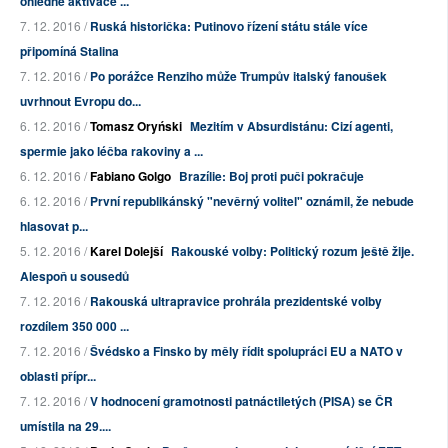
ohledně aktivace ...
7. 12. 2016 /
Ruská historička: Putinovo řízení státu stále více
připomíná Stalina
7. 12. 2016 /
Po porážce Renziho může Trumpův italský fanoušek
uvrhnout Evropu do...
6. 12. 2016 /
Tomasz Oryński
Mezitím v Absurdistánu: Cizí agenti,
spermie jako léčba rakoviny a ...
6. 12. 2016 /
Fabiano Golgo
Brazílie: Boj proti puči pokračuje
6. 12. 2016 /
První republikánský "nevěrný volitel" oznámil, že nebude
hlasovat p...
5. 12. 2016 /
Karel Dolejší
Rakouské volby: Politický rozum ještě žije.
Alespoň u sousedů
7. 12. 2016 /
Rakouská ultrapravice prohrála prezidentské volby
rozdílem 350 000 ...
7. 12. 2016 /
Švédsko a Finsko by měly řídit spolupráci EU a NATO v
oblasti přípr...
7. 12. 2016 /
V hodnocení gramotnosti patnáctiletých (PISA) se ČR
umístila na 29....