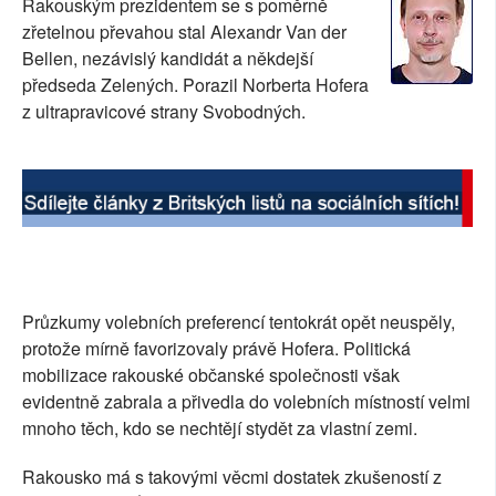
Rakouským prezidentem se s poměrně
SOCIÁLNÍ SÍTĚ
zřetelnou převahou stal Alexandr Van der
Bellen, nezávislý kandidát a někdejší
RUBRIKY
předseda Zelených. Porazil Norberta Hofera
z ultrapravicové strany Svobodných.
PLNÁ VERZE STRÁNEK
Průzkumy volebních preferencí tentokrát opět neuspěly,
protože mírně favorizovaly právě Hofera. Politická
mobilizace rakouské občanské společnosti však
evidentně zabrala a přivedla do volebních místností velmi
mnoho těch, kdo se nechtějí stydět za vlastní zemi.
Rakousko má s takovými věcmi dostatek zkušeností z