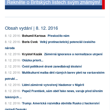
Obsah vydání | 8. 12. 2016
8. 12. 2016 /
Bohumil Kartous
Přeskočilo nám
8. 12. 2016 /
Boris Cvek
Velký protinacistický potenciál českého
národa
8. 12. 2016 /
Kryštof Kozák
Záměrná ignorance a normalizace utrpení
8. 12. 2016 /
Otázka priorit...
2. 12. 2016 /
Čeští politikové drsně zanedbávají školství
8. 12. 2016 /
Multikulturní malba dětí různých barev pleti na varšavském
potrubí ...
8. 12. 2016 /
Lidmi záměrně vytvořený hladomor v Nigérii
8. 12. 2016 /
Papež František, sám oběť fake news, varuje před šířením
falešných ...
8. 12. 2016 /
Trump: Americká rozvědka obvinila Rusko z hackerství
ústředí Demokr...