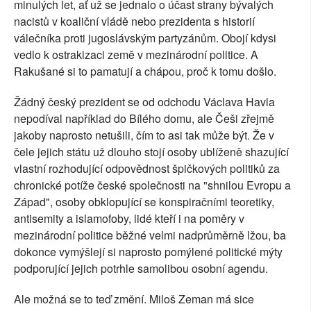
minulých let, ať už se jednalo o účast strany bývalých
nacistů v koaliční vládě nebo prezidenta s historií
válečníka proti jugoslávským partyzánům. Obojí kdysi
vedlo k ostrakizaci země v mezinárodní politice. A
Rakušané si to pamatují a chápou, proč k tomu došlo.
Žádný český prezident se od odchodu Václava Havla
nepodíval například do Bílého domu, ale Češi zřejmě
jakoby naprosto netušili, čím to asi tak může být. Že v
čele jejich státu už dlouho stojí osoby ublíženě shazující
vlastní rozhodující odpovědnost špičkových politiků za
chronické potíže české společnosti na "shnilou Evropu a
Západ", osoby obklopující se konspiračními teoretiky,
antisemity a islamofoby, lidé kteří i na poměry v
mezinárodní politice běžné velmi nadprůměrně lžou, ba
dokonce vymýšlejí si naprosto pomýlené politické mýty
podporující jejich potrhle samolibou osobní agendu.
Ale možná se to teď změní. Miloš Zeman má sice