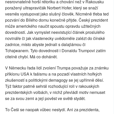
nesrovnatelně horší rétoriku a chování než v Rakousku
poražený ultrapravičák Norbert Hofer, který se snaží
vesměs vystupovat jako slušný člověk. Nicméně třeba teď
pozvání do Bílého domu konečně přijde. Český prezident
může amerického naučit spoustu opravdu užitečných
dovedností. Jak vymyslet neexistující článek proslulého
novináře či jak vlastenecky uvědoměle zalézt do čínské
zadnice, místo abyste jednali s dalajlámou či
Tchajwanem. Tyto dovednosti i Donaldu Trumpovi zatím
citelně chybí. Má co dohánět.
V Německu řada lidí zvolení Trumpa považuje za známku
příklonu USA k fašismu a na pozadí vlastních hořkých
zkušeností s politickými demagogy se jej upřímně děsí.
Týž faktor patrně sehrál rozhodující roli v rakouských
prezidentských volbách, v nichž převládl motiv nemuset
se za svou zemi a její pověst ve světě stydět.
To Češi se naopak vůbec nestydí. Ani za prezidenta,