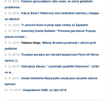
5. 12. 2016 /
Falešné zpravodajství, fake news, se stává globálním
problémem
5. 12. 2016 /
Kde je Bana? Twitterový účet sedmileté holčičky z Aleppa
se odmlčel
4. 12. 2016 /
71 procent Rusů si přeje lepší vztahy se Západem
5. 12. 2016 /
Americký komik Baldwin: "Přestanu parodovat Trumpa,
pokud zveřejní ...
5. 12. 2016 /
Fabiano Golgo
Miliony Brazilců protestují v ulicích proti
politikům
5. 12. 2016 /
Trumpův poradce pro národní bezpečnost Flynn šíří lživou
zprávu, ž...
5. 12. 2016 /
Ozbrojený šílenec, "vyšetřující pedofilii Clintonové", střílel
ve w...
5. 12. 2016 /
Soudci britského Nejvyššího soudu jsou ostudně vláčeni
bahnem
31. 10. 2016 /
Hospodaření OSBL za říjen 2016