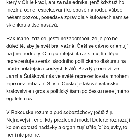
který v Chile kradl, ani za následníka, jenž když už ho
mezinárodně respektovaní kolegové náhodou vůbec
někam pozvou, posedává zpravidla v kuloárech sám se
sklenkou a tiše nasává.
Rakušané, zdá se, ještě nezapomněli, že je pro ně
důležité, aby je svět bral vážně. Češi se dávno orientují
na jiné hodnoty. Čím potrhlejší hlava státu, tím lépe
reprezentuje svéráz národního politického diskursu na
hradě někdejších českých králů. Každý přece ví, že
Jarmila Šuláková nás ve světě reprezentovala mnohem
lépe než třeba Jiří Stivín. Česko je takové valašské
království en gros a politický šarm po česku nese jméno
egoteismus.
V Rakousku rozum a pud sebezáchovy ještě žijí.
Nejnovější trend, kdy prezidenti model Duterte rozhazují
kolem sprosté nadávky a organizují střílející bojůvky, to
není nic pro ně.