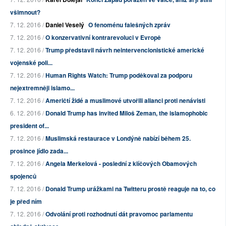
všimnout?
7. 12. 2016 /
Daniel Veselý
O fenoménu falešných zpráv
7. 12. 2016 /
O konzervativní kontrarevoluci v Evropě
7. 12. 2016 /
Trump představil návrh neintervencionistické americké
vojenské poli...
7. 12. 2016 /
Human Rights Watch: Trump poděkoval za podporu
nejextremněji islamo...
7. 12. 2016 /
Američtí židé a muslimové utvořili alianci proti nenávisti
6. 12. 2016 /
Donald Trump has invited Miloš Zeman, the islamophobic
president of...
7. 12. 2016 /
Muslimská restaurace v Londýně nabízí během 25.
prosince jídlo zada...
7. 12. 2016 /
Angela Merkelová - poslední z klíčových Obamových
spojenců
7. 12. 2016 /
Donald Trump urážkami na Twitteru prostě reaguje na to, co
je před ním
7. 12. 2016 /
Odvolání proti rozhodnutí dát pravomoc parlamentu