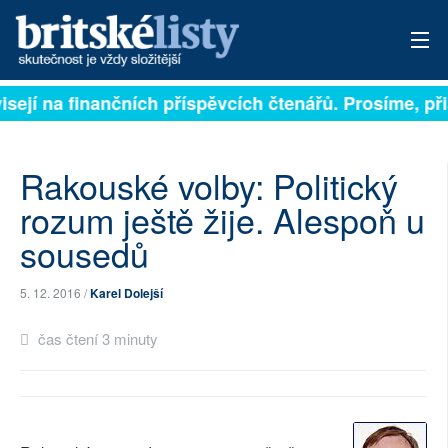
isejí na finančních příspěvcích čtenářů. Prosíme, přis
PŘIHLÁSIT
AKTUÁLNÍ VYDÁNÍ
Rakouské volby: Politický
ARCHIV
rozum ještě žije. Alespoň u
sousedů
ROZHOVORY
TÉMATA
5. 12. 2016 /
Karel Dolejší
NEJČTENĚJŠÍ ZA 7 DNÍ
čas čtení 3 minuty
AUTOŘI
PŘÍSPĚVKY NA PROVOZ