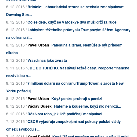
8. 12. 2016 /
Británie: Labouristická strana se nechala zmanipulovat
Downing Stre...
8. 12. 2016 /
Co se děje, když se v Moskvě dva muži drží za ruce
8. 12. 2016 /
Lobbyista těžebního průmyslu Trumpovým šéfem Agentury
na ochranu ži...
8. 12. 2016 /
Pavel Urban
Palestina a Izrael: Nemůžete být přítelem
nikoho
8. 12. 2016 /
Vraždí nás jako zvířata
9. 11. 2016 /
JDE DO TUHÉHO. Nastávají těžké časy. Podpořte finančně
nezávislou n...
8. 12. 2016 /
7 milionů dolarů na ochranu Trump Tower, starosta New
Yorku požaduj...
8. 12. 2016 /
Pavel Urban
Když peníze prohrají s penězi
8. 12. 2016 /
Václav Dušek
Hafeme a koušeme, když nic nehrozí...
8. 12. 2016 /
Děsivost toho, jak lidé podléhají manipulaci
7. 12. 2016 /
OSCE vyjadřuje znepokojení nad pokusy polské vlády
omezit svobodu s...
7. 12. 2016 /
Karel Dolejší
Končí Západ poražen ve válce, aniž si jí stihl