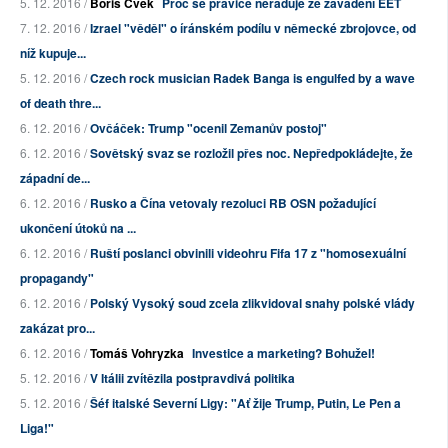
5. 12. 2016 /
Boris Cvek
Proč se pravice neraduje ze zavádění EET
7. 12. 2016 /
Izrael "věděl" o íránském podílu v německé zbrojovce, od
níž kupuje...
5. 12. 2016 /
Czech rock musician Radek Banga is engulfed by a wave
of death thre...
6. 12. 2016 /
Ovčáček: Trump "ocenil Zemanův postoj"
6. 12. 2016 /
Sovětský svaz se rozložil přes noc. Nepředpokládejte, že
západní de...
6. 12. 2016 /
Rusko a Čína vetovaly rezoluci RB OSN požadující
ukončení útoků na ...
6. 12. 2016 /
Ruští poslanci obvinili videohru Fifa 17 z "homosexuální
propagandy"
6. 12. 2016 /
Polský Vysoký soud zcela zlikvidoval snahy polské vlády
zakázat pro...
6. 12. 2016 /
Tomáš Vohryzka
Investice a marketing? Bohužel!
5. 12. 2016 /
V Itálii zvítězila postpravdivá politika
5. 12. 2016 /
Šéf italské Severní Ligy: "Ať žije Trump, Putin, Le Pen a
Liga!"