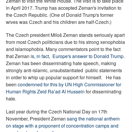
Zeman to visit the White House. The visit is to take place
in April 2017. Trump has accepted Zeman's invitation to
the Czech Republic. (One of Donald Trump's former
wives was Czech and his children are half-Czech.)
The Czech president Miloš Zeman stands seriously apart
from most Czech politicians due to his strong xenophobia
and islamophobia. Many commentators point to the fact
that Zeman
is, in fact, Europe's answer to Donald Trump
.
Zeman has been disseminating hate speech, making
strongly anti-islamic, unsubstantiated public statements
in order to whip up popular support for himself. He has
been
condemned for this by UN High Commissioner for
Human Rights Zeid Ra’ad Al Hussein
for disseminating
hate.
Last year during the Czech National Day on 17th
November, President Zeman
sang the national anthem
on stage with a proponent of concentration camps and