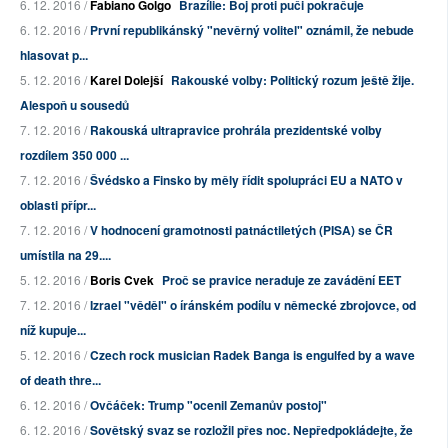
6. 12. 2016 /
Fabiano Golgo
Brazílie: Boj proti puči pokračuje
6. 12. 2016 /
První republikánský "nevěrný volitel" oznámil, že nebude
hlasovat p...
5. 12. 2016 /
Karel Dolejší
Rakouské volby: Politický rozum ještě žije.
Alespoň u sousedů
7. 12. 2016 /
Rakouská ultrapravice prohrála prezidentské volby
rozdílem 350 000 ...
7. 12. 2016 /
Švédsko a Finsko by měly řídit spolupráci EU a NATO v
oblasti přípr...
7. 12. 2016 /
V hodnocení gramotnosti patnáctiletých (PISA) se ČR
umístila na 29....
5. 12. 2016 /
Boris Cvek
Proč se pravice neraduje ze zavádění EET
7. 12. 2016 /
Izrael "věděl" o íránském podílu v německé zbrojovce, od
níž kupuje...
5. 12. 2016 /
Czech rock musician Radek Banga is engulfed by a wave
of death thre...
6. 12. 2016 /
Ovčáček: Trump "ocenil Zemanův postoj"
6. 12. 2016 /
Sovětský svaz se rozložil přes noc. Nepředpokládejte, že