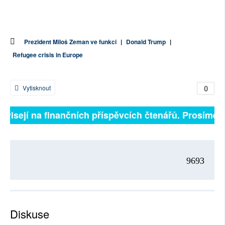
Prezident Miloš Zeman ve funkci
|
Donald Trump
|
Refugee crisis in Europe
0
Vytisknout
ávisejí na finančních příspěvcích čtenářů. Prosíme, p
9693
Diskuse