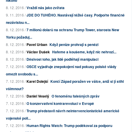
nikoho
8. 12. 2016 /
Vraždí nás jako zvířata
9. 11. 2016 /
JDE DO TUHÉHO. Nastávají těžké časy. Podpořte finančně
nezávislou n...
8. 12. 2016 /
7 milionů dolarů na ochranu Trump Tower, starosta New
Yorku požaduj...
8. 12. 2016 /
Pavel Urban
Když peníze prohrají s penězi
8. 12. 2016 /
Václav Dušek
Hafeme a koušeme, když nic nehrozí...
8. 12. 2016 /
Děsivost toho, jak lidé podléhají manipulaci
7. 12. 2016 /
OSCE vyjadřuje znepokojení nad pokusy polské vlády
omezit svobodu s...
7. 12. 2016 /
Karel Dolejší
Končí Západ poražen ve válce, aniž si jí stihl
všimnout?
7. 12. 2016 /
Daniel Veselý
O fenoménu falešných zpráv
7. 12. 2016 /
O konzervativní kontrarevoluci v Evropě
7. 12. 2016 /
Trump představil návrh neintervencionistické americké
vojenské poli...
7. 12. 2016 /
Human Rights Watch: Trump poděkoval za podporu