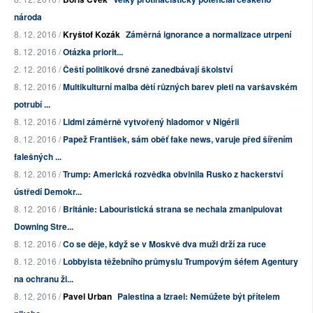
národa
8. 12. 2016 /
Kryštof Kozák
Záměrná ignorance a normalizace utrpení
8. 12. 2016 /
Otázka priorit...
2. 12. 2016 /
Čeští politikové drsně zanedbávají školství
8. 12. 2016 /
Multikulturní malba dětí různých barev pleti na varšavském
potrubí ...
8. 12. 2016 /
Lidmi záměrně vytvořený hladomor v Nigérii
8. 12. 2016 /
Papež František, sám oběť fake news, varuje před šířením
falešných ...
8. 12. 2016 /
Trump: Americká rozvědka obvinila Rusko z hackerství
ústředí Demokr...
8. 12. 2016 /
Británie: Labouristická strana se nechala zmanipulovat
Downing Stre...
8. 12. 2016 /
Co se děje, když se v Moskvě dva muži drží za ruce
8. 12. 2016 /
Lobbyista těžebního průmyslu Trumpovým šéfem Agentury
na ochranu ži...
8. 12. 2016 /
Pavel Urban
Palestina a Izrael: Nemůžete být přítelem