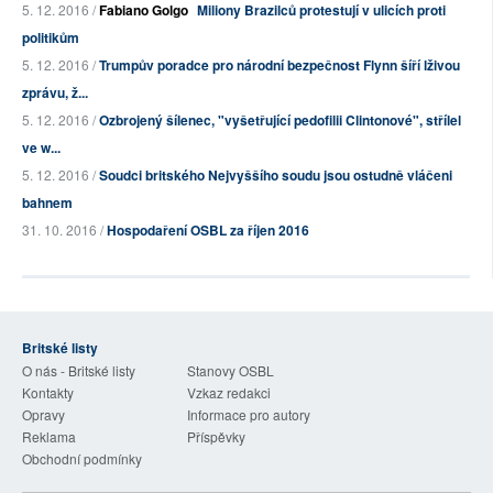
5. 12. 2016 /
Fabiano Golgo
Miliony Brazilců protestují v ulicích proti
politikům
5. 12. 2016 /
Trumpův poradce pro národní bezpečnost Flynn šíří lživou
zprávu, ž...
5. 12. 2016 /
Ozbrojený šílenec, "vyšetřující pedofilii Clintonové", střílel
ve w...
5. 12. 2016 /
Soudci britského Nejvyššího soudu jsou ostudně vláčeni
bahnem
31. 10. 2016 /
Hospodaření OSBL za říjen 2016
Britské listy
O nás - Britské listy
Stanovy OSBL
Kontakty
Vzkaz redakci
Opravy
Informace pro autory
Reklama
Příspěvky
Obchodní podmínky