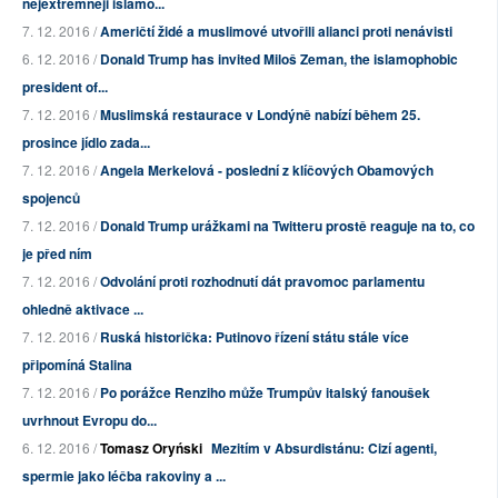
nejextremněji islamo...
7. 12. 2016 /
Američtí židé a muslimové utvořili alianci proti nenávisti
6. 12. 2016 /
Donald Trump has invited Miloš Zeman, the islamophobic
president of...
7. 12. 2016 /
Muslimská restaurace v Londýně nabízí během 25.
prosince jídlo zada...
7. 12. 2016 /
Angela Merkelová - poslední z klíčových Obamových
spojenců
7. 12. 2016 /
Donald Trump urážkami na Twitteru prostě reaguje na to, co
je před ním
7. 12. 2016 /
Odvolání proti rozhodnutí dát pravomoc parlamentu
ohledně aktivace ...
7. 12. 2016 /
Ruská historička: Putinovo řízení státu stále více
připomíná Stalina
7. 12. 2016 /
Po porážce Renziho může Trumpův italský fanoušek
uvrhnout Evropu do...
6. 12. 2016 /
Tomasz Oryński
Mezitím v Absurdistánu: Cizí agenti,
spermie jako léčba rakoviny a ...