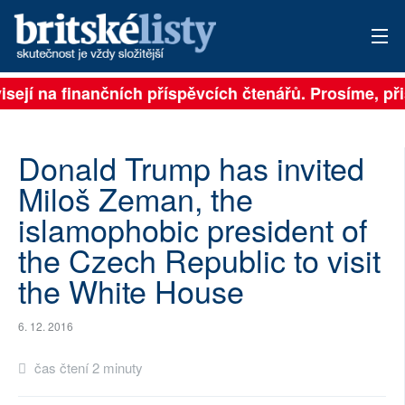
isejí na finančních příspěvcích čtenářů. Prosíme, přis
PŘIHLÁSIT
AKTUÁLNÍ VYDÁNÍ
Donald Trump has invited
ARCHIV
Miloš Zeman, the
islamophobic president of
ROZHOVORY
the Czech Republic to visit
TÉMATA
the White House
NEJČTENĚJŠÍ ZA 7 DNÍ
6. 12. 2016
AUTOŘI
čas čtení 2 minuty
PŘÍSPĚVKY NA PROVOZ