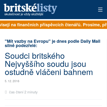
visejí na finančních příspěvcích čtenářů. Prosíme, při
PŘIHLÁSIT
AKTUÁLNÍ VYDÁNÍ
"Mít vazby na Evropu" je dnes podle Daily Mail
silně podezřelé:
ARCHIV
Soudci britského
ROZHOVORY
Nejvyššího soudu jsou
ostudně vláčeni bahnem
TÉMATA
NEJČTENĚJŠÍ ZA 7 DNÍ
5. 12. 2016
AUTOŘI
čas čtení 2 minuty
PŘÍSPĚVKY NA PROVOZ