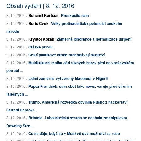
Obsah vydání | 8. 12. 2016
8. 12. 2016 /
Bohumil Kartous
Přeskočilo nám
8. 12. 2016 /
Boris Cvek
Velký protinacistický potenciál českého
národa
8. 12. 2016 /
Kryštof Kozák
Záměrná ignorance a normalizace utrpení
8. 12. 2016 /
Otázka priorit...
2. 12. 2016 /
Čeští politikové drsně zanedbávají školství
8. 12. 2016 /
Multikulturní malba dětí různých barev pleti na varšavském
potrubí ...
8. 12. 2016 /
Lidmi záměrně vytvořený hladomor v Nigérii
8. 12. 2016 /
Papež František, sám oběť fake news, varuje před šířením
falešných ...
8. 12. 2016 /
Trump: Americká rozvědka obvinila Rusko z hackerství
ústředí Demokr...
8. 12. 2016 /
Británie: Labouristická strana se nechala zmanipulovat
Downing Stre...
8. 12. 2016 /
Co se děje, když se v Moskvě dva muži drží za ruce