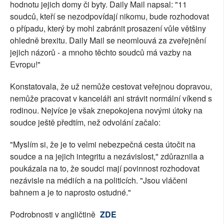
hodnotu jejich domy či byty. Daily Mail napsal: "11
soudců, kteří se nezodpovídají nikomu, bude rozhodovat
o případu, který by mohl zabránit prosazení vůle většiny
ohledně brexitu. Daily Mail se neomlouvá za zveřejnění
jejich názorů - a mnoho těchto soudců má vazby na
Evropu!"
Konstatovala, že už nemůže cestovat veřejnou dopravou,
nemůže pracovat v kanceláři ani strávit normální víkend s
rodinou. Nejvíce je však znepokojena novými útoky na
soudce ještě předtím, než odvolání začalo:
"Myslím si, že je to velmi nebezpečná cesta útočit na
soudce a na jejich integritu a nezávislost," zdůraznila a
poukázala na to, že soudci mají povinnost rozhodovat
nezávisle na médiích a na politicích. "Jsou vláčeni
bahnem a je to naprosto ostudné."
Podrobnosti v angličtině
ZDE