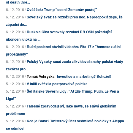
of death thre...
6. 12. 2016 /
Ovčáček: Trump "ocenil Zemanův postoj"
6. 12. 2016 /
Sovětský svaz se rozložil přes noc. Nepředpokládejte, že
západní de...
6. 12. 2016 /
Rusko a Čína vetovaly rezoluci RB OSN požadující
ukončení útoků na ...
6. 12. 2016 /
Ruští poslanci obvinili videohru Fifa 17 z "homosexuální
propagandy"
6. 12. 2016 /
Polský Vysoký soud zcela zlikvidoval snahy polské vlády
zakázat pro...
6. 12. 2016 /
Tomáš Vohryzka
Investice a marketing? Bohužel!
5. 12. 2016 /
V Itálii zvítězila postpravdivá politika
5. 12. 2016 /
Šéf italské Severní Ligy: "Ať žije Trump, Putin, Le Pen a
Liga!"
5. 12. 2016 /
Falešné zpravodajství, fake news, se stává globálním
problémem
5. 12. 2016 /
Kde je Bana? Twitterový účet sedmileté holčičky z Aleppa
se odmlčel