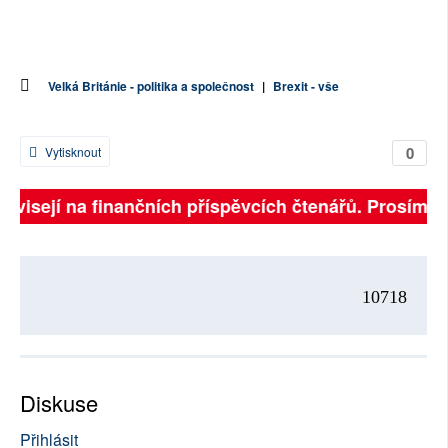
Velká Británie - politika a společnost
|
Brexit - vše
0
Vytisknout
závisejí na finančních příspěvcích čtenářů. Prosíme, p
10718
Diskuse
Přihlásit