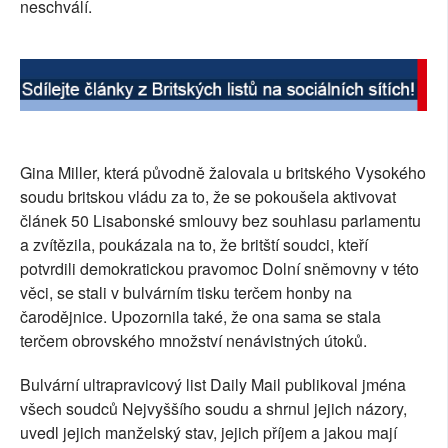
neschválí.
Gina Miller, která původně žalovala u britského Vysokého
soudu britskou vládu za to, že se pokoušela aktivovat
článek 50 Lisabonské smlouvy bez souhlasu parlamentu
a zvítězila, poukázala na to, že britští soudci, kteří
potvrdili demokratickou pravomoc Dolní sněmovny v této
věci, se stali v bulvárním tisku terčem honby na
čarodějnice. Upozornila také, že ona sama se stala
terčem obrovského množství nenávistných útoků.
Bulvární ultrapravicový list Daily Mail publikoval jména
všech soudců Nejvyššího soudu a shrnul jejich názory,
uvedl jejich manželský stav, jejich příjem a jakou mají