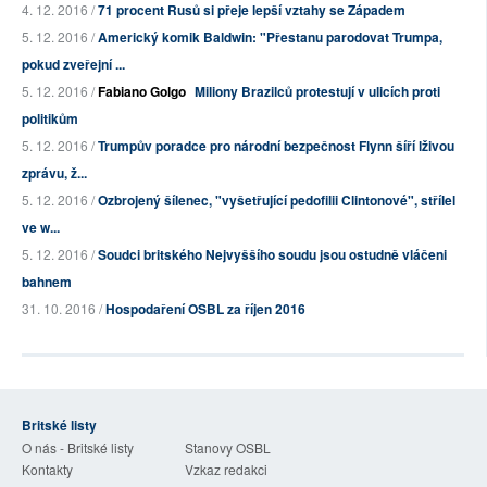
4. 12. 2016 /
71 procent Rusů si přeje lepší vztahy se Západem
5. 12. 2016 /
Americký komik Baldwin: "Přestanu parodovat Trumpa,
pokud zveřejní ...
5. 12. 2016 /
Fabiano Golgo
Miliony Brazilců protestují v ulicích proti
politikům
5. 12. 2016 /
Trumpův poradce pro národní bezpečnost Flynn šíří lživou
zprávu, ž...
5. 12. 2016 /
Ozbrojený šílenec, "vyšetřující pedofilii Clintonové", střílel
ve w...
5. 12. 2016 /
Soudci britského Nejvyššího soudu jsou ostudně vláčeni
bahnem
31. 10. 2016 /
Hospodaření OSBL za říjen 2016
Britské listy
O nás - Britské listy
Stanovy OSBL
Kontakty
Vzkaz redakci