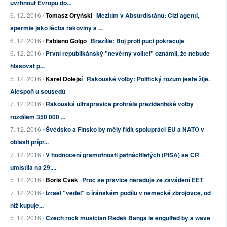
uvrhnout Evropu do...
6. 12. 2016 /
Tomasz Oryński
Mezitím v Absurdistánu: Cizí agenti,
spermie jako léčba rakoviny a ...
6. 12. 2016 /
Fabiano Golgo
Brazílie: Boj proti puči pokračuje
6. 12. 2016 /
První republikánský "nevěrný volitel" oznámil, že nebude
hlasovat p...
5. 12. 2016 /
Karel Dolejší
Rakouské volby: Politický rozum ještě žije.
Alespoň u sousedů
7. 12. 2016 /
Rakouská ultrapravice prohrála prezidentské volby
rozdílem 350 000 ...
7. 12. 2016 /
Švédsko a Finsko by měly řídit spolupráci EU a NATO v
oblasti přípr...
7. 12. 2016 /
V hodnocení gramotnosti patnáctiletých (PISA) se ČR
umístila na 29....
5. 12. 2016 /
Boris Cvek
Proč se pravice neraduje ze zavádění EET
7. 12. 2016 /
Izrael "věděl" o íránském podílu v německé zbrojovce, od
níž kupuje...
5. 12. 2016 /
Czech rock musician Radek Banga is engulfed by a wave