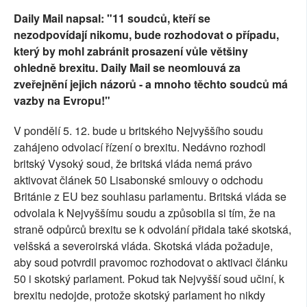
SOCIÁLNÍ SÍTĚ
Daily Mail napsal: "11 soudců, kteří se
nezodpovídají nikomu, bude rozhodovat o případu,
RUBRIKY
který by mohl zabránit prosazení vůle většiny
ohledně brexitu. Daily Mail se neomlouvá za
PLNÁ VERZE STRÁNEK
zveřejnění jejich názorů - a mnoho těchto soudců má
vazby na Evropu!"
V pondělí 5. 12. bude u britského Nejvyššího soudu
zahájeno odvolací řízení o brexitu. Nedávno rozhodl
britský Vysoký soud, že britská vláda nemá právo
aktivovat článek 50 Lisabonské smlouvy o odchodu
Británie z EU bez souhlasu parlamentu. Britská vláda se
odvolala k Nejvyššímu soudu a způsobila si tím, že na
straně odpůrců brexitu se k odvolání přidala také skotská,
velšská a severoirská vláda. Skotská vláda požaduje,
aby soud potvrdil pravomoc rozhodovat o aktivaci článku
50 i skotský parlament. Pokud tak Nejvyšší soud učiní, k
brexitu nedojde, protože skotský parlament ho nikdy