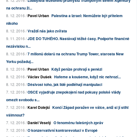
8. 12. 2016 /
Lobbyista těžebního průmyslu Trumpovým šéfem Agentury
na ochranu ži...
8. 12. 2016 /
Pavel Urban
Palestina a Izrael: Nemůžete být přítelem
nikoho
8. 12. 2016 /
Vraždí nás jako zvířata
9. 11. 2016 /
JDE DO TUHÉHO. Nastávají těžké časy. Podpořte finančně
nezávislou n...
8. 12. 2016 /
7 milionů dolarů na ochranu Trump Tower, starosta New
Yorku požaduj...
8. 12. 2016 /
Pavel Urban
Když peníze prohrají s penězi
8. 12. 2016 /
Václav Dušek
Hafeme a koušeme, když nic nehrozí...
8. 12. 2016 /
Děsivost toho, jak lidé podléhají manipulaci
7. 12. 2016 /
OSCE vyjadřuje znepokojení nad pokusy polské vlády
omezit svobodu s...
7. 12. 2016 /
Karel Dolejší
Končí Západ poražen ve válce, aniž si jí stihl
všimnout?
7. 12. 2016 /
Daniel Veselý
O fenoménu falešných zpráv
7. 12. 2016 /
O konzervativní kontrarevoluci v Evropě