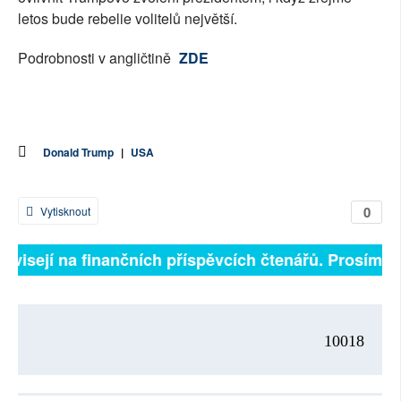
letos bude rebelie volitelů největší.
Podrobnosti v angličtině
ZDE
Donald Trump
|
USA
0
Vytisknout
závisejí na finančních příspěvcích čtenářů. Prosíme, p
10018