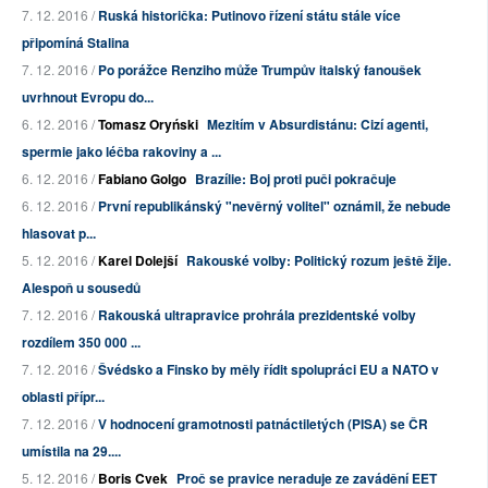
7. 12. 2016 /
Ruská historička: Putinovo řízení státu stále více
připomíná Stalina
7. 12. 2016 /
Po porážce Renziho může Trumpův italský fanoušek
uvrhnout Evropu do...
6. 12. 2016 /
Tomasz Oryński
Mezitím v Absurdistánu: Cizí agenti,
spermie jako léčba rakoviny a ...
6. 12. 2016 /
Fabiano Golgo
Brazílie: Boj proti puči pokračuje
6. 12. 2016 /
První republikánský "nevěrný volitel" oznámil, že nebude
hlasovat p...
5. 12. 2016 /
Karel Dolejší
Rakouské volby: Politický rozum ještě žije.
Alespoň u sousedů
7. 12. 2016 /
Rakouská ultrapravice prohrála prezidentské volby
rozdílem 350 000 ...
7. 12. 2016 /
Švédsko a Finsko by měly řídit spolupráci EU a NATO v
oblasti přípr...
7. 12. 2016 /
V hodnocení gramotnosti patnáctiletých (PISA) se ČR
umístila na 29....
5. 12. 2016 /
Boris Cvek
Proč se pravice neraduje ze zavádění EET