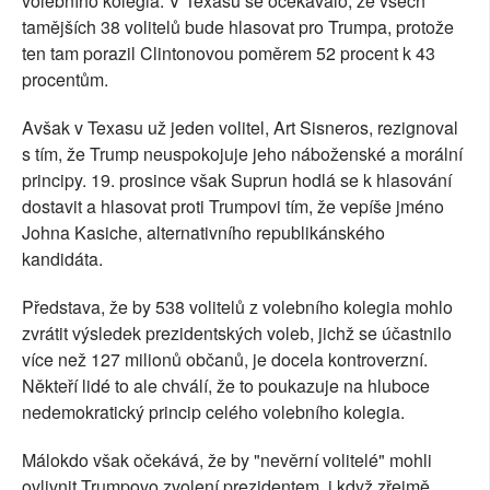
volebního kolegia. V Texasu se očekávalo, že všech
tamějších 38 volitelů bude hlasovat pro Trumpa, protože
ten tam porazil Clintonovou poměrem 52 procent k 43
procentům.
Avšak v Texasu už jeden volitel, Art Sisneros, rezignoval
s tím, že Trump neuspokojuje jeho náboženské a morální
principy. 19. prosince však Suprun hodlá se k hlasování
dostavit a hlasovat proti Trumpovi tím, že vepíše jméno
Johna Kasiche, alternativního republikánského
kandidáta.
Představa, že by 538 volitelů z volebního kolegia mohlo
zvrátit výsledek prezidentských voleb, jichž se účastnilo
více než 127 milionů občanů, je docela kontroverzní.
Někteří lidé to ale chválí, že to poukazuje na hluboce
nedemokratický princip celého volebního kolegia.
Málokdo však očekává, že by "nevěrní volitelé" mohli
ovlivnit Trumpovo zvolení prezidentem, i když zřejmě