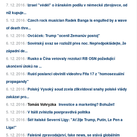
7. 12. 2016 /
Izrael "věděl" o íránském podílu v německé zbrojovce, od
níž kupuje...
5. 12. 2016 /
Czech rock musician Radek Banga is engulfed by a wave
of death thre...
6. 12. 2016 /
Ovčáček: Trump "ocenil Zemanův postoj"
6. 12. 2016 /
Sovětský svaz se rozložil přes noc. Nepředpokládejte, že
západní de...
6. 12. 2016 /
Rusko a Čína vetovaly rezoluci RB OSN požadující
ukončení útoků na ...
6. 12. 2016 /
Ruští poslanci obvinili videohru Fifa 17 z "homosexuální
propagandy"
6. 12. 2016 /
Polský Vysoký soud zcela zlikvidoval snahy polské vlády
zakázat pro...
6. 12. 2016 /
Tomáš Vohryzka
Investice a marketing? Bohužel!
5. 12. 2016 /
V Itálii zvítězila postpravdivá politika
5. 12. 2016 /
Šéf italské Severní Ligy: "Ať žije Trump, Putin, Le Pen a
Liga!"
5. 12. 2016 /
Falešné zpravodajství, fake news, se stává globálním