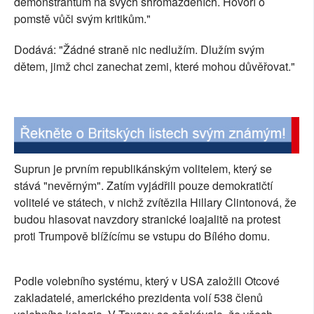
demonstrantům na svých shromážděních. Hovoří o
pomstě vůči svým kritikům."
Dodává: "Žádné straně nic nedlužím. Dlužím svým
dětem, jimž chci zanechat zemi, které mohou důvěřovat."
Suprun je prvním republikánským volitelem, který se
stává "nevěrným". Zatím vyjádřili pouze demokratičtí
volitelé ve státech, v nichž zvítězila Hillary Clintonová, že
budou hlasovat navzdory stranické loajalitě na protest
proti Trumpově blížícímu se vstupu do Bílého domu.
Podle volebního systému, který v USA založili Otcové
zakladatelé, amerického prezidenta volí 538 členů