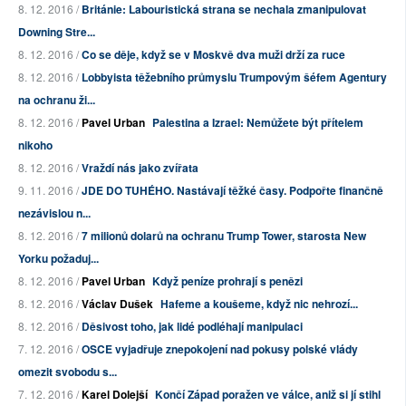
8. 12. 2016 /
Británie: Labouristická strana se nechala zmanipulovat
Downing Stre...
8. 12. 2016 /
Co se děje, když se v Moskvě dva muži drží za ruce
8. 12. 2016 /
Lobbyista těžebního průmyslu Trumpovým šéfem Agentury
na ochranu ži...
8. 12. 2016 /
Pavel Urban
Palestina a Izrael: Nemůžete být přítelem
nikoho
8. 12. 2016 /
Vraždí nás jako zvířata
9. 11. 2016 /
JDE DO TUHÉHO. Nastávají těžké časy. Podpořte finančně
nezávislou n...
8. 12. 2016 /
7 milionů dolarů na ochranu Trump Tower, starosta New
Yorku požaduj...
8. 12. 2016 /
Pavel Urban
Když peníze prohrají s penězi
8. 12. 2016 /
Václav Dušek
Hafeme a koušeme, když nic nehrozí...
8. 12. 2016 /
Děsivost toho, jak lidé podléhají manipulaci
7. 12. 2016 /
OSCE vyjadřuje znepokojení nad pokusy polské vlády
omezit svobodu s...
7. 12. 2016 /
Karel Dolejší
Končí Západ poražen ve válce, aniž si jí stihl