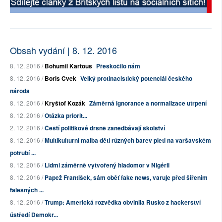
Obsah vydání | 8. 12. 2016
8. 12. 2016 /
Bohumil Kartous
Přeskočilo nám
8. 12. 2016 /
Boris Cvek
Velký protinacistický potenciál českého
národa
8. 12. 2016 /
Kryštof Kozák
Záměrná ignorance a normalizace utrpení
8. 12. 2016 /
Otázka priorit...
2. 12. 2016 /
Čeští politikové drsně zanedbávají školství
8. 12. 2016 /
Multikulturní malba dětí různých barev pleti na varšavském
potrubí ...
8. 12. 2016 /
Lidmi záměrně vytvořený hladomor v Nigérii
8. 12. 2016 /
Papež František, sám oběť fake news, varuje před šířením
falešných ...
8. 12. 2016 /
Trump: Americká rozvědka obvinila Rusko z hackerství
ústředí Demokr...