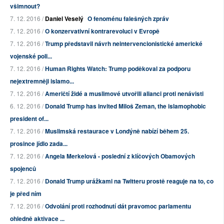
všimnout?
7. 12. 2016 /
Daniel Veselý
O fenoménu falešných zpráv
7. 12. 2016 /
O konzervativní kontrarevoluci v Evropě
7. 12. 2016 /
Trump představil návrh neintervencionistické americké
vojenské poli...
7. 12. 2016 /
Human Rights Watch: Trump poděkoval za podporu
nejextremněji islamo...
7. 12. 2016 /
Američtí židé a muslimové utvořili alianci proti nenávisti
6. 12. 2016 /
Donald Trump has invited Miloš Zeman, the islamophobic
president of...
7. 12. 2016 /
Muslimská restaurace v Londýně nabízí během 25.
prosince jídlo zada...
7. 12. 2016 /
Angela Merkelová - poslední z klíčových Obamových
spojenců
7. 12. 2016 /
Donald Trump urážkami na Twitteru prostě reaguje na to, co
je před ním
7. 12. 2016 /
Odvolání proti rozhodnutí dát pravomoc parlamentu
ohledně aktivace ...