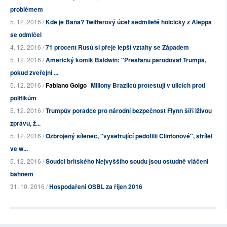
problémem
5. 12. 2016 /
Kde je Bana? Twitterový účet sedmileté holčičky z Aleppa
se odmlčel
4. 12. 2016 /
71 procent Rusů si přeje lepší vztahy se Západem
5. 12. 2016 /
Americký komik Baldwin: "Přestanu parodovat Trumpa,
pokud zveřejní ...
5. 12. 2016 /
Fabiano Golgo
Miliony Brazilců protestují v ulicích proti
politikům
5. 12. 2016 /
Trumpův poradce pro národní bezpečnost Flynn šíří lživou
zprávu, ž...
5. 12. 2016 /
Ozbrojený šílenec, "vyšetřující pedofilii Clintonové", střílel
ve w...
5. 12. 2016 /
Soudci britského Nejvyššího soudu jsou ostudně vláčeni
bahnem
31. 10. 2016 /
Hospodaření OSBL za říjen 2016