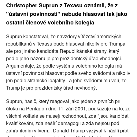
Christopher Suprun z Texasu oznámil, že z
SOCIÁLNÍ SÍTĚ
"ústavní povinnosti" nebude hlasovat tak jako
ostatní členové volebního kolegia
RUBRIKY
PLNÁ VERZE STRÁNEK
Suprun konstatoval, že navzdory vítězství amerických
republikánů v Texasu bude hlasovat nikoliv pro Trumpa,
ale pro jiného kandidáta Republikánské strany, který
podle jeho názoru je pro prezidentský úřad vhodnější.
Argumentuje, že podle systému volebního kolegia má
ústavní povinnost hlasovat podle svého svědomí a nikoliv
jen podle stranické loajality - a jeho svědomí mu velí, že
Trump je pro prezidentský úřad nevhodný.
Suprun, hasič, který reagoval jako jeden z prvních při
útoku na Pentagon dne 11, září 2001, poukazuje na to, že
všichni volitelé se musejí rozhodnout, zda "jsou kandidáti
kvalifikováni, zda nešíří demagogii a zda nejsou pod
zahraničním vlivem... Donald Triump vyzýval k násilí proti