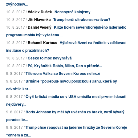
zvýhodňov...
10. 8. 2017 /
Václav Dušek
Nenasytné kalojemy
10. 8. 2017 /
Jiří Hlavenka
Trump horší ultrakonzervativce?
10. 8. 2017 /
Daniel Veselý
Krize kolem severokorejského jaderného
programu mohla být vyřešena ...
10. 8. 2017 /
Bohumil Kartous
Výběrové řízení na ředitele vzdělávací
instituce o prázdninách?
10. 8. 2017 /
Česko to moc nevyhrává
10. 8. 2017 /
Pú, Kryštůfek Robin, Milan, Dan a přátelé...
9. 8. 2017 /
Tillerson: Válka se Severní Koreou nehrozí
9. 8. 2017 /
Británie "potřebuje novou politickou stranu, která by
odvrátila kat...
9. 8. 2017 /
Čtyři britská média se v USA umístila mezi prvními deseti
nejdůvěry...
9. 8. 2017 /
Boris Johnson by měl být uvězněn za brexit, tvrdí bývalý
poradce br...
9. 8. 2017 /
Trump chce reagovat na jaderné hrozby ze Severní Koreje
"ohněm a zu...