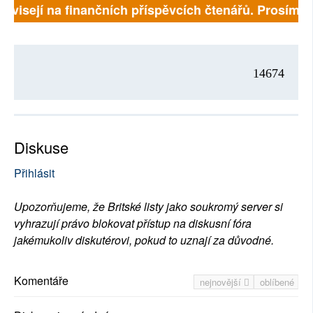
závisejí na finančních příspěvcích čtenářů. Prosíme, 
14674
Diskuse
Přihlásit
Upozorňujeme, že Britské listy jako soukromý server si
vyhrazují právo blokovat přístup na diskusní fóra
jakémukoliv diskutérovi, pokud to uznají za důvodné.
Komentáře
nejnovější
oblíbené