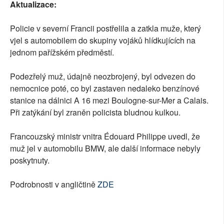
Aktualizace:
SOCIÁLNÍ SÍTĚ
Policie v severní Francii postřelila a zatkla muže, který
RUBRIKY
vjel s automobilem do skupiny vojáků hlídkujících na
jednom pařížském předměstí.
PLNÁ VERZE STRÁNEK
Podezřelý muž, údajně neozbrojený, byl odvezen do
nemocnice poté, co byl zastaven nedaleko benzínové
stanice na dálnici A 16 mezi Boulogne-sur-Mer a Calais.
Při zatýkání byl zraněn policista bludnou kulkou.
Francouzský ministr vnitra Édouard Philippe uvedl, že
muž jel v automobilu BMW, ale další informace nebyly
poskytnuty.
Podrobnosti v angličtině
ZDE