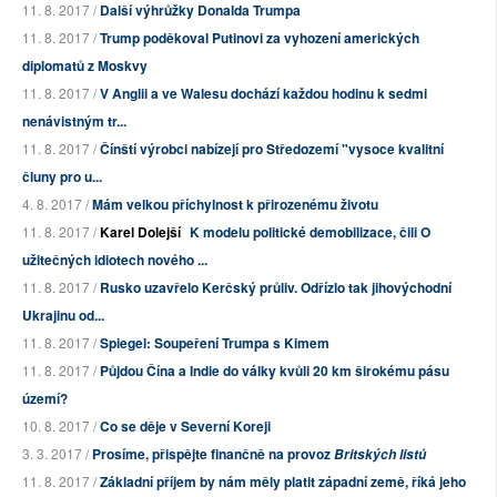
11. 8. 2017 /
Další výhrůžky Donalda Trumpa
11. 8. 2017 /
Trump poděkoval Putinovi za vyhození amerických
diplomatů z Moskvy
11. 8. 2017 /
V Anglii a ve Walesu dochází každou hodinu k sedmi
nenávistným tr...
11. 8. 2017 /
Čínští výrobci nabízejí pro Středozemí "vysoce kvalitní
čluny pro u...
4. 8. 2017 /
Mám velkou příchylnost k přirozenému životu
11. 8. 2017 /
Karel Dolejší
K modelu politické demobilizace, čili O
užitečných idiotech nového ...
11. 8. 2017 /
Rusko uzavřelo Kerčský průliv. Odřízlo tak jihovýchodní
Ukrajinu od...
11. 8. 2017 /
Spiegel: Soupeření Trumpa s Kimem
11. 8. 2017 /
Půjdou Čína a Indie do války kvůli 20 km širokému pásu
území?
10. 8. 2017 /
Co se děje v Severní Koreji
3. 3. 2017 /
Prosíme, přispějte finančně na provoz
Britských listů
11. 8. 2017 /
Základní příjem by nám měly platit západní země, říká jeho