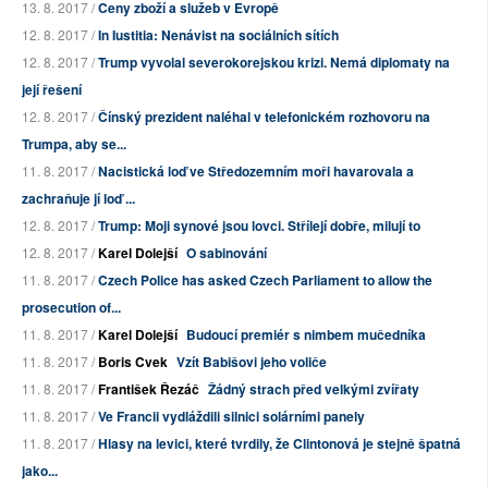
13. 8. 2017 /
Ceny zboží a služeb v Evropě
12. 8. 2017 /
In Iustitia: Nenávist na sociálních sítích
12. 8. 2017 /
Trump vyvolal severokorejskou krizi. Nemá diplomaty na
její řešení
12. 8. 2017 /
Čínský prezident naléhal v telefonickém rozhovoru na
Trumpa, aby se...
11. 8. 2017 /
Nacistická loď ve Středozemním moři havarovala a
zachraňuje jí loď ...
12. 8. 2017 /
Trump: Moji synové jsou lovci. Střílejí dobře, milují to
12. 8. 2017 /
Karel Dolejší
O sabinování
11. 8. 2017 /
Czech Police has asked Czech Parliament to allow the
prosecution of...
11. 8. 2017 /
Karel Dolejší
Budoucí premiér s nimbem mučedníka
11. 8. 2017 /
Boris Cvek
Vzít Babišovi jeho voliče
11. 8. 2017 /
František Řezáč
Žádný strach před velkými zvířaty
11. 8. 2017 /
Ve Francii vydláždili silnici solárními panely
11. 8. 2017 /
Hlasy na levici, které tvrdily, že Clintonová je stejně špatná
jako...