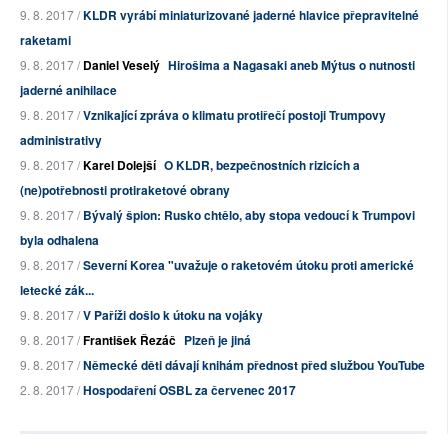
9. 8. 2017 /
KLDR vyrábí miniaturizované jaderné hlavice přepravitelné
raketami
9. 8. 2017 /
Daniel Veselý
Hirošima a Nagasaki aneb Mýtus o nutnosti
jaderné anihilace
9. 8. 2017 /
Vznikající zpráva o klimatu protiřečí postoji Trumpovy
administrativy
9. 8. 2017 /
Karel Dolejší
O KLDR, bezpečnostních rizicích a
(ne)potřebnosti protiraketové obrany
9. 8. 2017 /
Bývalý špion: Rusko chtělo, aby stopa vedoucí k Trumpovi
byla odhalena
9. 8. 2017 /
Severní Korea "uvažuje o raketovém útoku proti americké
letecké zák...
9. 8. 2017 /
V Paříži došlo k útoku na vojáky
9. 8. 2017 /
František Řezáč
Plzeň je jiná
9. 8. 2017 /
Německé děti dávají knihám přednost před službou YouTube
2. 8. 2017 /
Hospodaření OSBL za červenec 2017