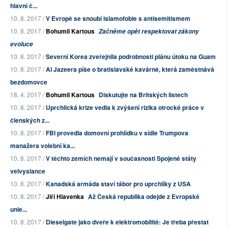
hlavní č...
10. 8. 2017 /
V Evropě se snoubí islamofobie s antisemitismem
10. 8. 2017 /
Bohumil Kartous
Začněme opět respektovat zákony
evoluce
10. 8. 2017 /
Severní Korea zveřejnila podrobnosti plánu útoku na Guam
10. 8. 2017 /
Al Jazeera píše o bratislavské kavárně, která zaměstnává
bezdomovce
18. 4. 2017 /
Bohumil Kartous
Diskutujte na Britských listech
10. 8. 2017 /
Uprchlická krize vedla k zvýšení rizika otrocké práce v
členských z...
10. 8. 2017 /
FBI provedla domovní prohlídku v sídle Trumpova
manažera volební ka...
10. 8. 2017 /
V těchto zemích nemají v současnosti Spojené státy
velvyslance
10. 8. 2017 /
Kanadská armáda staví tábor pro uprchlíky z USA
10. 8. 2017 /
Jiří Hlavenka
Až Česká republika odejde z Evropské
unie...
10. 8. 2017 /
Dieselgate jako dveře k elektromobilitě: Je třeba přestat