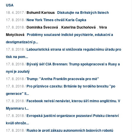
USA
18. 4. 2017 /
Bohumil Kartous
Diskutujte na Britských listech
17. 8. 2018 /
New York Times chválí Karla Čapka
17. 8. 2018 /
Dominika Švecová
,
Kateřina Duchoňová
,
Věra
Motyčková
Problémy současné indické psychiatrie, edukační a
destigmatizační p...
17. 8. 2018 /
Labouristická strana si stěžovala regulačnímu úřadu pro
tisk na pom...
17. 8. 2018 /
Bývalý šéf CIA Brennan: Trump spolupracoval s Rusy a
nyní je zoufalý
17. 8. 2018 /
Trump: "Aretha Franklin pracovala pro mě"
17. 8. 2018 /
Pro příznivce czexitu: Británie by tvrdého brexitu "po
generace" li...
17. 8. 2018 /
Facebook neřeší nenávist, kterou šíří mimo angličtinu. V
Myanmaru t...
17. 8. 2018 /
Evropská justiční organizace pozastaví Polsku členství
kvůli ohrože...
17. 8. 2018 /
Rusko je proti zákazu autonomních bojových robotů