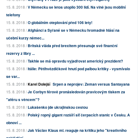
15. 8. 2018 /
V Německu se letos utopilo 300 lidí. Na vině jsou mobilní
telefony
15. 8. 2018 /
O globálním oteplování před 106 lety!
15. 8. 2018 /
Afghánci a Syřané se v Německu hromadně hlásí na
učební kurzy němec...
15. 8. 2018 /
Britská vláda před brexitem přesunuje své finanční
rezervy z libry ...
15. 8. 2018 /
Takhle se má opravdu vyjadřovat americký prezident?
15. 8. 2018 /
Itálie: Pětihvězdičkové hnutí pod palbou kritiky - vysmívalo
se var...
15. 8. 2018 /
Karel Dolejší
Srpen a neprojev: Zeman versus Santayana
15. 8. 2018 /
Je Corbyn férově pronásledován pravicovým tiskem za
"aféru s věncem"?
15. 8. 2018 /
Lukašenko jde ukrajinskou cestou
15. 8. 2018 /
Polský ropný gigant rozšíří síť čerpacích stanic v Česku. A
obnoví ...
15. 8. 2018 /
Jak Václav Klaus ml. reaguje na kritiku jeho "kreativního
nakládání...