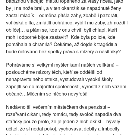
babiznou vláčející matku topeného za vlasy řičela, jako
by ji na nože brali, a v ten okamžik se napadnuté ženy
zastal mladík – odměna přišla záhy, zbabělí pazdráti,
voličská elita, zmlátili ochránce, vybili mu zuby, zhmoždili
obličej… a ptám se, kde v onu chvíli byli chlapi, kteří
mohli odporné bijce zastavit?! Kde byla policie, kde
pomáhala a chránila? Čekáme, až dojde k tragédii a
bude účtováno bez špetky práva s mizery a násilníky?
Pohráváme si velkými myšlenkami našich velikánů –
posloucháme názory těch, kteří se oddělili od
nenapravitelného etnika, vystudovali vysoké školy,
zapojili se do majoritní společnosti, vyrostli z nich vážení
občané…Mlčením se ničeho nevyřeší!
Nedávno šli večerním městečkem dva penzisté –
rozeřvaní cikáni, tedy romáci, tedy svoloč napadla dva
staříčky pouze proto, že je jeden z nich okřikl – bývalý
učitel, že si nedal pokoj, vychovávat debily a imbecily