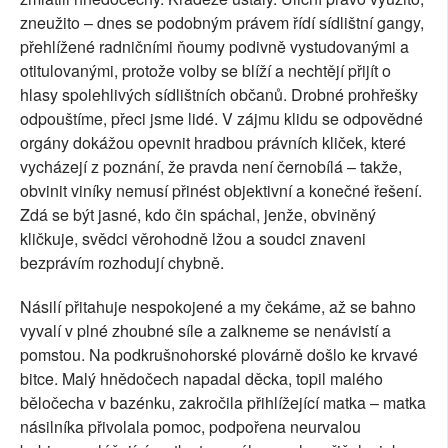
zneužito – dnes se podobným právem řídí sídlištní gangy,
přehlížené radničními ňoumy podivně vystudovanými a
otitulovanými, protože volby se blíží a nechtějí přijít o
hlasy spolehlivých sídlištních občanů. Drobné prohřešky
odpouštíme, přeci jsme lidé. V zájmu klidu se odpovědné
orgány dokážou opevnit hradbou právních kliček, které
vycházejí z poznání, že pravda není černobílá – takže,
obvinit viníky nemusí přinést objektivní a konečné řešení.
Zdá se být jasné, kdo čin spáchal, jenže, obviněný
kličkuje, svědci věrohodně lžou a soudci znaveni
bezprávím rozhodují chybně.
Násilí přitahuje nespokojené a my čekáme, až se bahno
vyvalí v plné zhoubné síle a zalkneme se nenávistí a
pomstou. Na podkrušnohorské plovárně došlo ke krvavé
bitce. Malý hnědočech napadal děcka, topil malého
běločecha v bazénku, zakročila přihlížející matka – matka
násilníka přivolala pomoc, podpořena neurvalou