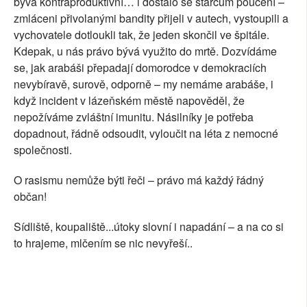
bývá kontraproduktivní… i dostalo se starcům poučení –
zmláceni přivolanými bandity přijeli v autech, vystoupili a
vychovatele dotloukli tak, že jeden skončil ve špitále.
Kdepak, u nás právo bývá využito do mrtě. Dozvídáme
se, jak arabáši přepadají domorodce v demokraciích
nevybíravě, surově, odporně – my nemáme arabáše, i
když incident v lázeňském městě napověděl, že
nepožíváme zvláštní imunitu. Násilníky je potřeba
dopadnout, řádně odsoudit, vyloučit na léta z nemocné
společnosti.
O rasismu nemůže býti řeči – právo má každý řádný
občan!
Sídliště, koupaliště...útoky slovní i napadání – a na co si
to hrajeme, mlčením se nic nevyřeší..