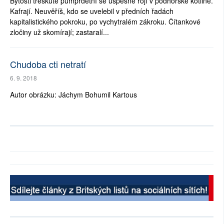
Bytosti třeskutě pumprdetní se úspěšně rojí v podhorské kotlině.
Kafrají. Neuvěříš, kdo se uvelebil v předních řadách
kapitalistického pokroku, po vychytralém zákroku. Čítankové
zločiny už skomírají; zastaralí...
Chudoba cti netratí
6. 9. 2018
Autor obrázku: Jáchym Bohumil Kartous