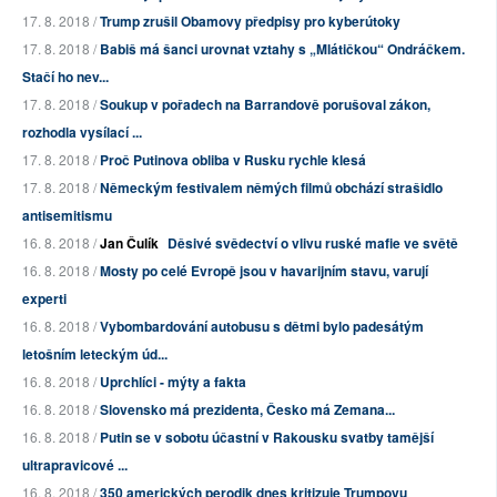
17. 8. 2018 /
Trump zrušil Obamovy předpisy pro kyberútoky
17. 8. 2018 /
Babiš má šanci urovnat vztahy s „Mlátičkou“ Ondráčkem.
Stačí ho nev...
17. 8. 2018 /
Soukup v pořadech na Barrandově porušoval zákon,
rozhodla vysílací ...
17. 8. 2018 /
Proč Putinova obliba v Rusku rychle klesá
17. 8. 2018 /
Německým festivalem němých filmů obchází strašidlo
antisemitismu
16. 8. 2018 /
Jan Čulík
Děsivé svědectví o vlivu ruské mafie ve světě
16. 8. 2018 /
Mosty po celé Evropě jsou v havarijním stavu, varují
experti
16. 8. 2018 /
Vybombardování autobusu s dětmi bylo padesátým
letošním leteckým úd...
16. 8. 2018 /
Uprchlíci - mýty a fakta
16. 8. 2018 /
Slovensko má prezidenta, Česko má Zemana...
16. 8. 2018 /
Putin se v sobotu účastní v Rakousku svatby tamější
ultrapravicové ...
16. 8. 2018 /
350 amerických perodik dnes kritizuje Trumpovu