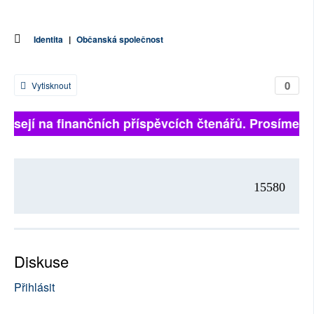
Identita
|
Občanská společnost
0
Vytisknout
visejí na finančních příspěvcích čtenářů. Prosíme, při
15580
Diskuse
Přihlásit