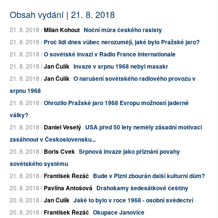
Obsah vydání | 21. 8. 2018
21. 8. 2018 /
Milan Kohout
Noční můra českého rasisty
21. 8. 2018 /
Proč lidi dnes vůbec nerozumějí, jaké bylo Pražské jaro?
21. 8. 2018 /
O sovětské invazi v Radio France Internationale
21. 8. 2018 /
Jan Čulík
Invaze v srpnu 1968 nebyl masakr
21. 8. 2018 /
Jan Čulík
O narušení sovětského radiového provozu v
srpnu 1968
21. 8. 2018 /
Ohrozilo Pražské jaro 1968 Evropu možností jaderné
války?
21. 8. 2018 /
Daniel Veselý
USA před 50 lety neměly zásadní motivaci
zasáhnout v Československu...
20. 8. 2018 /
Boris Cvek
Srpnová invaze jako přiznání povahy
sovětského systému
21. 8. 2018 /
František Řezáč
Bude v Plzni zbourán další kulturní dům?
20. 8. 2018 /
Pavlína Antošová
Drahokamy šedesátkové češtiny
20. 8. 2018 /
Jan Čulík
Jaké to bylo v roce 1968 - osobní svědectví
20. 8. 2018 /
František Řezáč
Okupace Janovice