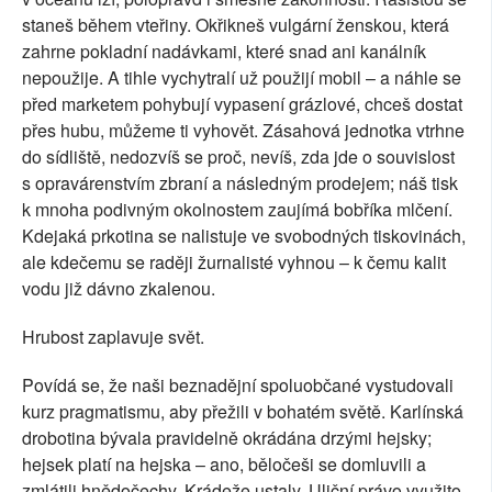
staneš během vteřiny. Okřikneš vulgární ženskou, která
zahrne pokladní nadávkami, které snad ani kanálník
nepoužije. A tihle vychytralí už použijí mobil – a náhle se
před marketem pohybují vypasení grázlové, chceš dostat
přes hubu, můžeme ti vyhovět. Zásahová jednotka vtrhne
do sídliště, nedozvíš se proč, nevíš, zda jde o souvislost
s opravárenstvím zbraní a následným prodejem; náš tisk
k mnoha podivným okolnostem zaujímá bobříka mlčení.
Kdejaká prkotina se nalistuje ve svobodných tiskovinách,
ale kdečemu se raději žurnalisté vyhnou – k čemu kalit
vodu již dávno zkalenou.
Hrubost zaplavuje svět.
Povídá se, že naši beznadějní spoluobčané vystudovali
kurz pragmatismu, aby přežili v bohatém světě. Karlínská
drobotina bývala pravidelně okrádána drzými hejsky;
hejsek platí na hejska – ano, běločeši se domluvili a
zmlátili hnědočechy. Krádeže ustaly. Uliční právo využito,