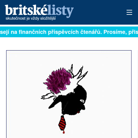
sejí na finančních příspěvcích čtenářů. Prosíme, přisp
PŘIHLÁSIT
AKTUÁLNÍ VYDÁNÍ
ARCHIV
ROZHOVORY
TÉMATA
NEJČTENĚJŠÍ ZA 7 DNÍ
AUTOŘI
PŘÍSPĚVKY NA PROVOZ