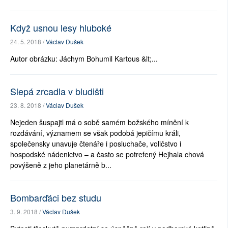
Když usnou lesy hluboké
24. 5. 2018 /
Václav Dušek
Autor obrázku: Jáchym Bohumil Kartous &lt;...
Slepá zrcadla v bludišti
23. 8. 2018 /
Václav Dušek
Nejeden šuspajtl má o sobě samém božského mínění k
rozdávání, významem se však podobá jepičímu králi,
společensky unavuje čtenáře i posluchače, voličstvo i
hospodské nádenictvo – a často se potrefený Hejhala chová
povýšeně z jeho planetárně b...
Bombarďáci bez studu
3. 9. 2018 /
Václav Dušek