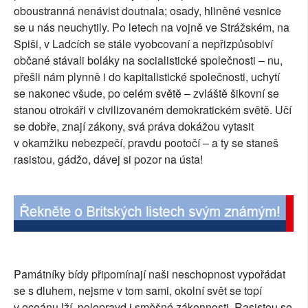
oboustranná nenávist doutnala; osady, hliněné vesnice
se u nás neuchytily. Po letech na vojně ve Strážském, na
Spiši, v Ladcích se stále vyobcovaní a nepřizpůsobiví
občané stávali boláky na socialistické společnosti – nu,
přešli nám plynně i do kapitalistické společnosti, uchytí
se nakonec všude, po celém světě – zvláště šikovní se
stanou otrokáři v civilizovaném demokratickém světě. Učí
se dobře, znají zákony, svá práva dokážou vytasit
v okamžiku nebezpečí, pravdu pootočí – a ty se staneš
rasistou, gádžo, dávej si pozor na ústa!
Památníky bídy připomínají naši neschopnost vypořádat
se s dluhem, nejsme v tom sami, okolní svět se topí
v oceánu lží, polopravd i směšné zákonnosti. Rasistou se