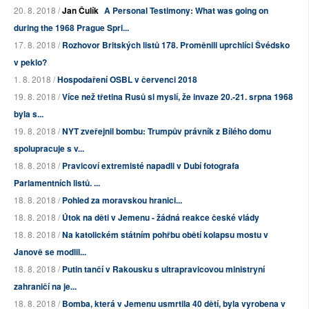
20. 8. 2018 /
Jan Čulík
A Personal Testimony: What was going on
during the 1968 Prague Spri...
17. 8. 2018 /
Rozhovor Britských listů 178. Proměnili uprchlíci Švédsko
v peklo?
1. 8. 2018 /
Hospodaření OSBL v červenci 2018
19. 8. 2018 /
Více než třetina Rusů si myslí, že invaze 20.-21. srpna 1968
byla s...
19. 8. 2018 /
NYT zveřejnil bombu: Trumpův právník z Bílého domu
spolupracuje s v...
18. 8. 2018 /
Pravicoví extremisté napadli v Dubí fotografa
Parlamentních listů. ...
18. 8. 2018 /
Pohled za moravskou hranici...
18. 8. 2018 /
Útok na děti v Jemenu - žádná reakce české vlády
18. 8. 2018 /
Na katolickém státním pohřbu obětí kolapsu mostu v
Janově se modlil...
18. 8. 2018 /
Putin tančí v Rakousku s ultrapravicovou ministryní
zahraničí na je...
18. 8. 2018 /
Bomba, která v Jemenu usmrtila 40 dětí, byla vyrobena v