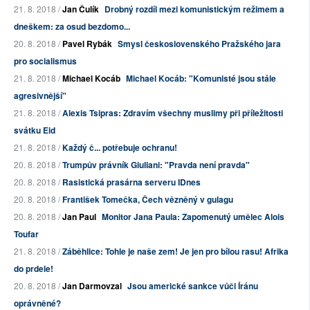
21. 8. 2018 /
Jan Čulík
Drobný rozdíl mezi komunistickým režimem a
dneškem: za osud bezdomo...
20. 8. 2018 /
Pavel Rybák
Smysl československého Pražského jara
pro socialismus
21. 8. 2018 /
Michael Kocáb
Michael Kocáb: "Komunisté jsou stále
agresivnější"
21. 8. 2018 /
Alexis Tsipras: Zdravím všechny muslimy při příležitosti
svátku Eid
21. 8. 2018 /
Každý č... potřebuje ochranu!
20. 8. 2018 /
Trumpův právník Giuliani: "Pravda není pravda"
20. 8. 2018 /
Rasistická prasárna serveru IDnes
20. 8. 2018 /
František Tomečka, Čech vězněný v gulagu
20. 8. 2018 /
Jan Paul
Monitor Jana Paula: Zapomenutý umělec Alois
Toufar
21. 8. 2018 /
Záběhlice: Tohle je naše zem! Je jen pro bílou rasu! Afrika
do prdele!
20. 8. 2018 /
Jan Darmovzal
Jsou americké sankce vůči Íránu
oprávněné?