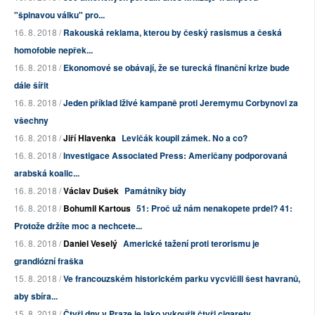
"špinavou válku" pro...
16. 8. 2018 /
Rakouská reklama, kterou by český rasismus a česká
homofobie nepřek...
16. 8. 2018 /
Ekonomové se obávají, že se turecká finanční krize bude
dále šířit
16. 8. 2018 /
Jeden příklad lživé kampaně proti Jeremymu Corbynovi za
všechny
16. 8. 2018 /
Jiří Hlavenka
Levičák koupil zámek. No a co?
16. 8. 2018 /
Investigace Associated Press: Američany podporovaná
arabská koalic...
16. 8. 2018 /
Václav Dušek
Památníky bídy
16. 8. 2018 /
Bohumil Kartous
51: Proč už nám nenakopete prdel? 41:
Protože držíte moc a nechcete...
16. 8. 2018 /
Daniel Veselý
Americké tažení proti terorismu je
grandiózní fraška
15. 8. 2018 /
Ve francouzském historickém parku vycvičili šest havranů,
aby sbíra...
15. 8. 2018 /
Čtyři dny v Praze je jako vykouřit čtyři cigarety