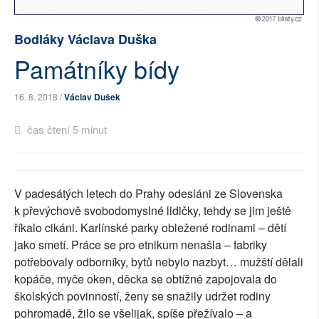
SOCIÁLNÍ SÍTĚ
Bodláky Václava Duška
RUBRIKY
Památníky bídy
PLNÁ VERZE STRÁNEK
16. 8. 2018 /
Václav Dušek
čas čtení 5 minut
V padesátých letech do Prahy odesláni ze Slovenska
k převýchově svobodomyslné lidičky, tehdy se jim ještě
říkalo cikáni. Karlínské parky obležené rodinami – dětí
jako smetí. Práce se pro etnikum nenašla – fabriky
potřebovaly odborníky, bytů nebylo nazbyt… mužští dělali
kopáče, myče oken, děcka se obtížně zapojovala do
školských povinností, ženy se snažily udržet rodiny
pohromadě, žilo se všelijak, spíše přežívalo – a