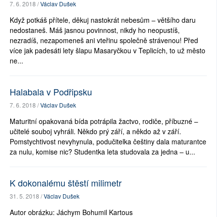
7. 6. 2018 /
Václav Dušek
Když potkáš přítele, děkuj nastokrát nebesům – většího daru
nedostaneš. Máš jasnou povinnost, nikdy ho neopustíš,
nezradíš, nezapomeneš ani vteřinu společně strávenou! Před
více jak padesáti lety šlapu Masaryčkou v Teplicích, to už město
ne...
Halabala v Podřipsku
7. 6. 2018 /
Václav Dušek
Maturitní opakovaná bída potrápila žactvo, rodiče, příbuzné –
učitelé souboj vyhráli. Někdo prý září, a někdo až v září.
Pomstychtivost nevyhynula, podučitelka češtiny dala maturantce
za nulu, komise nic? Studentka leta studovala za jedna – u...
K dokonalému štěstí milimetr
31. 5. 2018 /
Václav Dušek
Autor obrázku: Jáchym Bohumil Kartous