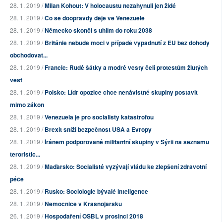
28. 1. 2019 /
Milan Kohout: V holocaustu nezahynuli jen židé
28. 1. 2019 /
Co se doopravdy děje ve Venezuele
28. 1. 2019 /
Německo skončí s uhlím do roku 2038
28. 1. 2019 /
Británie nebude moci v případě vypadnutí z EU bez dohody
obchodovat...
28. 1. 2019 /
Francie: Rudé šátky a modré vesty čelí protestům žlutých
vest
28. 1. 2019 /
Polsko: Lídr opozice chce nenávistné skupiny postavit
mimo zákon
28. 1. 2019 /
Venezuela je pro socialisty katastrofou
28. 1. 2019 /
Brexit sníží bezpečnost USA a Evropy
28. 1. 2019 /
Íránem podporované militantní skupiny v Sýrii na seznamu
teroristic...
28. 1. 2019 /
Maďarsko: Socialisté vyzývají vládu ke zlepšení zdravotní
péče
28. 1. 2019 /
Rusko: Sociologie bývalé inteligence
28. 1. 2019 /
Nemocnice v Krasnojarsku
26. 1. 2019 /
Hospodaření OSBL v prosinci 2018