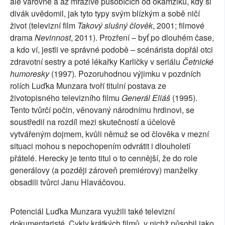
ale varovně a až mrazivě působících od okamžiku, kdy si
divák uvědomil, jak tyto typy svým blízkým a sobě ničí
život (televizní film
Takový slušný člověk
, 2001; filmové
drama
Nevinnost
, 2011). Prozření – byť po dlouhém čase,
a kdo ví, jestli ve správné podobě – scénárista dopřál otci
zdravotní sestry a poté lékařky Karličky v seriálu
Četnické
humoresky
(1997). Pozoruhodnou výjimku v pozdních
rolích Luďka Munzara tvoří titulní postava ze
životopisného televizního filmu
Generál Eliáš
(1995).
Tento tvůrčí počin, věnovaný národnímu hrdinovi, se
soustředil na rozdíl mezi skutečností a účelově
vytvářeným dojmem, kvůli němuž se od člověka v mezní
situaci mohou s nepochopením odvrátit i dlouholetí
přátelé. Herecky je tento titul o to cennější, že do role
generálovy (a později zároveň premiérovy) manželky
obsadili tvůrci Janu Hlaváčovou.
Potenciál Luďka Munzara využili také televizní
dokumentaristé. Cykly krátkých filmů, v nichž působil jako