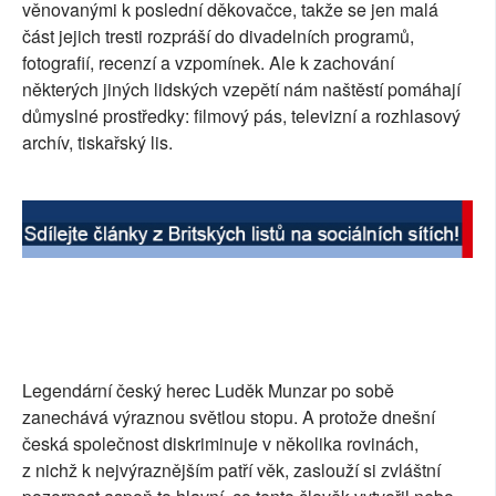
věnovanými k poslední děkovačce, takže se jen malá
SOCIÁLNÍ SÍTĚ
část jejich tresti rozpráší do divadelních programů,
fotografií, recenzí a vzpomínek. Ale k zachování
RUBRIKY
některých jiných lidských vzepětí nám naštěstí pomáhají
důmyslné prostředky: filmový pás, televizní a rozhlasový
PLNÁ VERZE STRÁNEK
archív, tiskařský lis.
Legendární český herec Luděk Munzar po sobě
zanechává výraznou světlou stopu. A protože dnešní
česká společnost diskriminuje v několika rovinách,
z nichž k nejvýraznějším patří věk, zaslouží si zvláštní