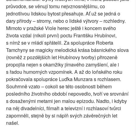
průvodce, se věnují tomu nejvznosnějšímu, co
jednotlivou lidskou bytost přesahuje. Ať už se jedná o
dary přírody – stromy, nebo o lidské výtvory – rozhledny.
Mimoto v pražské Viole herec ještě i koncem svého
života vzdal (nikoli první) poctu Františku Hrubínovi,
s nímž se v mládí spřátelil. Za spolupráce Roberta
Tamchyny se magicky melodická krása básnického slova
(rovněž z pozdějších let Hrubínovy tvorby) přirozeně
propojila nejen s okamžiky jímavého zamyšlení, ale i
s řadou humorných vzpomínek. A až do loňského roku
pokračovala spolupráce Luďka Munzara s rozhlasem.
Souhrnně vzato – cokoli se této osobnosti během
posledního životního období nepovedlo, tvoří ve srovnání
s dosaženými metami jen malou epizodu. Nadto, i kdyby
na něj divadelníci, filmaři a televizní i rozhlasoví tvůrci
zapomněli, stejně by si náplň svých závěrečných let
našel.