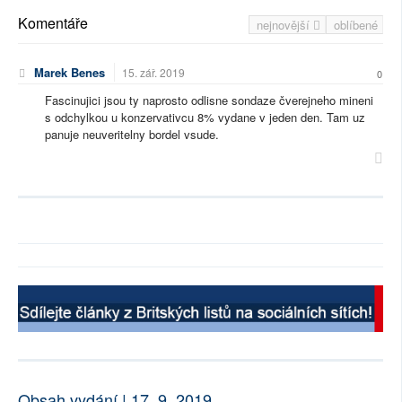
Komentáře
nejnovější
oblíbené
Marek Benes
15. zář. 2019
0
Fascinujici jsou ty naprosto odlisne sondaze čverejneho mineni
s odchylkou u konzervativcu 8% vydane v jeden den. Tam uz
panuje neuveritelny bordel vsude.
Obsah vydání | 17. 9. 2019