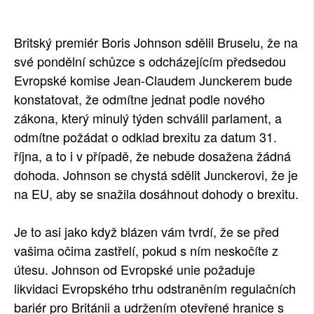
SOCIÁLNÍ SÍTĚ
Britský premiér Boris Johnson sdělil Bruselu, že na
RUBRIKY
své pondělní schůzce s odcházejícím předsedou
Evropské komise Jean-Claudem Junckerem bude
PLNÁ VERZE STRÁNEK
konstatovat, že odmítne jednat podle nového
zákona, který minulý týden schválil parlament, a
odmítne požádat o odklad brexitu za datum 31.
října, a to i v případě, že nebude dosažena žádná
dohoda. Johnson se chystá sdělit Junckerovi, že je
na EU, aby se snažila dosáhnout dohody o brexitu.
Je to asi jako když blázen vám tvrdí, že se před
vašima očima zastřelí, pokud s ním neskočíte z
útesu. Johnson od Evropské unie požaduje
likvidaci Evropského trhu odstraněním regulačních
bariér pro Británii a udržením otevřené hranice s