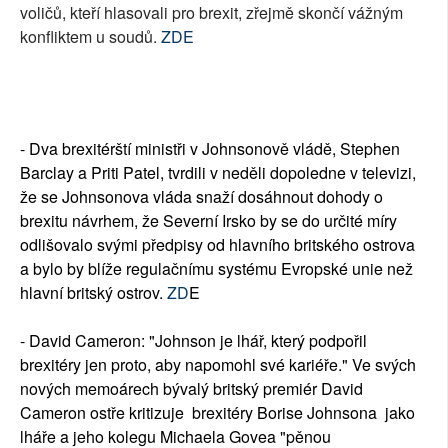
voličů, kteří hlasovali pro brexit, zřejmě skončí vážným
konfliktem u soudů.
ZDE
- Dva brexitérští ministři v Johnsonově vládě, Stephen
Barclay a Priti Patel, tvrdili v neděli dopoledne v televizi,
že se Johnsonova vláda snaží dosáhnout dohody o
brexitu návrhem, že Severní Irsko by se do určité míry
odlišovalo svými předpisy od hlavního britského ostrova
a bylo by blíže regulačnímu systému Evropské unie než
hlavní britský ostrov.
ZD
E
- David Cameron: "Johnson je lhář, který podpořil
brexitéry jen proto, aby napomohl své kariéře." Ve svých
nových memoárech bývalý britský premiér David
Cameron ostře kritizuje brexitéry Borise Johnsona jako
lháře a jeho kolegu Michaela Govea "pěnou