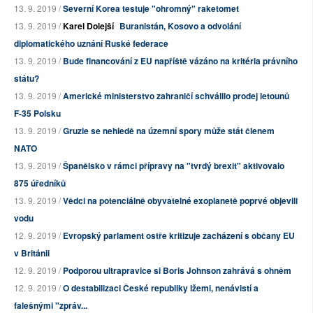
13. 9. 2019 /
Severní Korea testuje "ohromný" raketomet
13. 9. 2019 /
Karel Dolejší
Buranistán, Kosovo a odvolání
diplomatického uznání Ruské federace
13. 9. 2019 /
Bude financování z EU napříště vázáno na kritéria právního
státu?
13. 9. 2019 /
Americké ministerstvo zahraničí schválilo prodej letounů
F-35 Polsku
13. 9. 2019 /
Gruzie se nehledě na územní spory může stát členem
NATO
13. 9. 2019 /
Španělsko v rámci přípravy na "tvrdý brexit" aktivovalo
875 úředníků
13. 9. 2019 /
Vědci na potenciálně obyvatelné exoplanetě poprvé objevili
vodu
12. 9. 2019 /
Evropský parlament ostře kritizuje zacházení s občany EU
v Británii
12. 9. 2019 /
Podporou ultrapravice si Boris Johnson zahrává s ohněm
12. 9. 2019 /
O destabilizaci České republiky lžemi, nenávistí a
falešnými "zpráv...