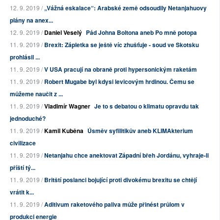
12. 9. 2019 /
„Vážná eskalace“: Arabské země odsoudily Netanjahuovy
plány na anex...
12. 9. 2019 /
Daniel Veselý
Pád Johna Boltona aneb Po mně potopa
11. 9. 2019 /
Brexit: Zápletka se ještě víc zhušťuje - soud ve Skotsku
prohlásil ...
11. 9. 2019 /
V USA pracují na obraně proti hypersonickým raketám
11. 9. 2019 /
Robert Mugabe byl kdysi levicovým hrdinou. Čemu se
můžeme naučit z ...
11. 9. 2019 /
Vladimír Wagner
Je to s debatou o klimatu opravdu tak
jednoduché?
11. 9. 2019 /
Kamil Kuběna
Úsměv syfilitikův aneb KLIMAkterium
civilizace
11. 9. 2019 /
Netanjahu chce anektovat Západní břeh Jordánu, vyhraje-li
příští tý...
11. 9. 2019 /
Britští poslanci bojující proti divokému brexitu se chtějí
vrátit k...
11. 9. 2019 /
Aditivum raketového paliva může přinést průlom v
produkci energie