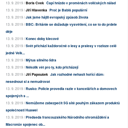
13. 9. 2019 /
Boris Cvek
Čapí hnízdo v proměnách voličských nálad
13. 9. 2019 /
Jiří Hlavenka
Proč je Babiš populární
13. 9. 2019 /
Jak jsme hájili evropský způsob života
13. 9. 2019 /
BBC: Británie se dožaduje vysvětlení, co se to do prdele
děje
13. 9. 2019 /
Konec doby klecové
13. 9. 2019 /
Svět přichází každoročně o lesy a pralesy v rozloze celé
jedné Velk...
13. 9. 2019 /
Mýtus silného lídra
13. 9. 2019 /
Několik vět pro ty, kdo přicházejí
13. 9. 2019 /
Jiří Papoušek
Jak rozhodně nehasit hořící dům:
nesednout si a nemudrovat
13. 9. 2019 /
Rusko: Policie provedla razie v kancelářích a domovech
spojených s ...
13. 9. 2019 /
Nemůžeme zabezpečit 5G sítě pouhým zákazem produktů
společnosti Huawei
13. 9. 2019 /
Předseda francouzského Národního shromáždění a
Macronův spojenec ob...