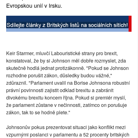
Evropskou unií v Irsku.
Keir Starmer, mluvčí Labouristické strany pro brexit,
konstatoval, že by si Johnson měl dobře rozmyslet, zda
skutečně hodlá jednat protizákonně. "Pokud se Johnson
rozhodne porušit zákon, důsledky budou vážné,"
zdůraznil. "Parlament uvalil na Borise Johnsona robustní
právní povinnosti zajistit odklad brexitu a zabránit
divokému brexitu koncem října. Pokud si premiér myslí,
že parlament zůstane v nečinnosti, zatímco on porušuje
zákon, tak to se hodně plete."
Johnsonův pokus prezentovat situaci jako konflikt mezi
vzpurnými poslanci v parlamentu a 52 procenty britských