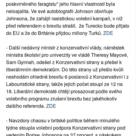
poskvrněného faragistu" jeho hlavní vlastností byla
neloajalita. Ve své autobiografii Johnson obviňuje
Johnsona, že zahájil rasistickou volební kampaň, v níž
před referendem o brexitu strašil, že Turecko bude přijato
do EU a že do Británie přijdou miliony Turků.
ZDE
- Další nedávný ministr z konzervativní vlády, náměstek
ministra školství pro univerzity ve vládě Theresy Mayové,
Sam Gyimah, odešel z Konzervativní strany a přešel k
liberálmním demokratům. Do této strany už přešlo kvůli
neshodám ohledně brexitu 6 poslanců z Konzervativní i z
Labouristické strany, takže jejich počet stoupl ze 12 na
18. Liberální demokraté chtějí prosazovat podle svého
volebního programu zrušení brexitu bez jakéhokoliv
dalšího referenda.
ZDE
- Navzdory chaosu v britské politice během minulého
týdne stoupla volební podpora Konzervativní strany pod
vedením Borise Johnsona na 37 procent, s náskokem