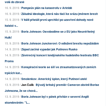
volá do zbraně
16. 9. 2019 /
Pompeův plán na katastrofu v Arktidě
16. 9. 2019 /
Záludná ideologie, která nás tlačí ke srázu jménem brexit
15. 9. 2019 /
V Itálii přistáli první uprchlíci po uzavření dohody nové
italské v...
15. 9. 2019 /
Boris Johnson: Osvobodíme se z EU jako Neuvěřitelný
Hulk!
15. 9. 2019 /
Boris Johnson Junckerovi: O odložení brexitu nepožádám
14. 9. 2019 /
Západ začíná vypadat jak Putinovo Rusko
14. 9. 2019 /
Závěrečný koncert londýnského hudebního festivalu BBC
Proms
14. 9. 2019 /
Konspirační teorie se šíří ve ztraumatizovaných zemích
trpících kat...
14. 9. 2019 /
Smolenkov: Americký špion, který Putinovi utekl
13. 9. 2019 /
Jan Čulík
Bývalý britský premiér Cameron obvinil Borise
Johnsona, že se chová...
13. 9. 2019 /
Boris Johnson byl v pátek přivítán v severní Anglii
skandováním: "L...