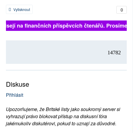
0
Vytisknout
ávisejí na finančních příspěvcích čtenářů. Prosíme, př
14782
Diskuse
Přihlásit
Upozorňujeme, že Britské listy jako soukromý server si
vyhrazují právo blokovat přístup na diskusní fóra
jakémukoliv diskutérovi, pokud to uznají za důvodné.