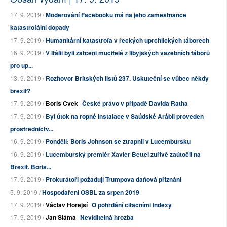
17. 9. 2019 /
Moderování Facebooku má na jeho zaměstnance
katastrofální dopady
17. 9. 2019 /
Humanitární katastrofa v řeckých uprchlických táborech
16. 9. 2019 /
V Itálii byli zatčeni mučitelé z libyjských vazebních táborů
pro up...
13. 9. 2019 /
Rozhovor Britských listů 237. Uskuteční se vůbec někdy
brexit?
17. 9. 2019 /
Boris Cvek
České právo v případě Davida Ratha
17. 9. 2019 /
Byl útok na ropné instalace v Saúdské Arábii proveden
prostřednictv...
16. 9. 2019 /
Pondělí: Boris Johnson se ztrapnil v Lucembursku
16. 9. 2019 /
Lucemburský premiér Xavier Bettel zuřivě zaútočil na
Brexit. Boris...
17. 9. 2019 /
Prokurátoři požadují Trumpova daňová přiznání
5. 9. 2019 /
Hospodaření OSBL za srpen 2019
17. 9. 2019 /
Václav Hořejší
O pohrdání citačními indexy
17. 9. 2019 /
Jan Sláma
Neviditelná hrozba