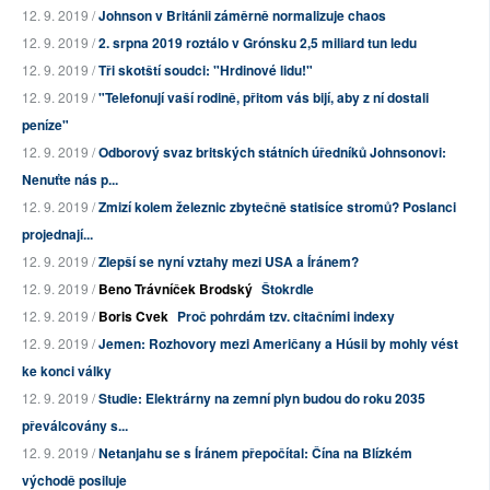
12. 9. 2019 /
Johnson v Británii záměrně normalizuje chaos
12. 9. 2019 /
2. srpna 2019 roztálo v Grónsku 2,5 miliard tun ledu
12. 9. 2019 /
Tři skotští soudci: "Hrdinové lidu!"
12. 9. 2019 /
"Telefonují vaší rodině, přitom vás bijí, aby z ní dostali
peníze"
12. 9. 2019 /
Odborový svaz britských státních úředníků Johnsonovi:
Nenuťte nás p...
12. 9. 2019 /
Zmizí kolem železnic zbytečně statisíce stromů? Poslanci
projednají...
12. 9. 2019 /
Zlepší se nyní vztahy mezi USA a Íránem?
12. 9. 2019 /
Beno Trávníček Brodský
Štokrdle
12. 9. 2019 /
Boris Cvek
Proč pohrdám tzv. citačními indexy
12. 9. 2019 /
Jemen: Rozhovory mezi Američany a Húsii by mohly vést
ke konci války
12. 9. 2019 /
Studie: Elektrárny na zemní plyn budou do roku 2035
převálcovány s...
12. 9. 2019 /
Netanjahu se s Íránem přepočítal: Čína na Blízkém
východě posiluje