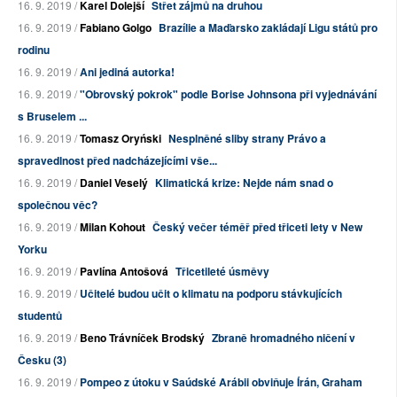
16. 9. 2019 /
Karel Dolejší
Střet zájmů na druhou
16. 9. 2019 /
Fabiano Golgo
Brazílie a Maďarsko zakládají Ligu států pro
rodinu
16. 9. 2019 /
Ani jediná autorka!
16. 9. 2019 /
"Obrovský pokrok" podle Borise Johnsona při vyjednávání
s Bruselem ...
16. 9. 2019 /
Tomasz Oryński
Nesplněné sliby strany Právo a
spravedlnost před nadcházejícími vše...
16. 9. 2019 /
Daniel Veselý
Klimatická krize: Nejde nám snad o
společnou věc?
16. 9. 2019 /
Milan Kohout
Český večer téměř před třiceti lety v New
Yorku
16. 9. 2019 /
Pavlína Antošová
Třicetileté úsměvy
16. 9. 2019 /
Učitelé budou učit o klimatu na podporu stávkujících
studentů
16. 9. 2019 /
Beno Trávníček Brodský
Zbraně hromadného ničení v
Česku (3)
16. 9. 2019 /
Pompeo z útoku v Saúdské Arábii obviňuje Írán, Graham