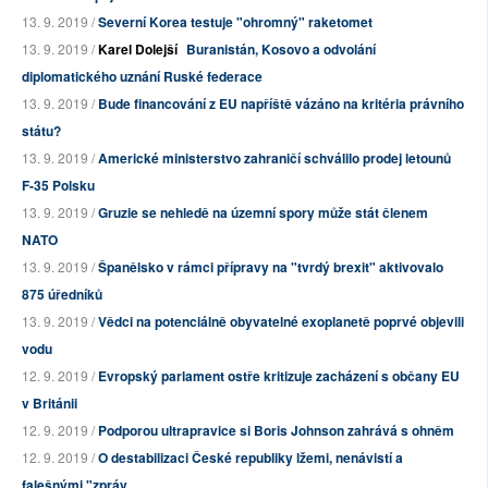
13. 9. 2019 /
Severní Korea testuje "ohromný" raketomet
13. 9. 2019 /
Karel Dolejší
Buranistán, Kosovo a odvolání
diplomatického uznání Ruské federace
13. 9. 2019 /
Bude financování z EU napříště vázáno na kritéria právního
státu?
13. 9. 2019 /
Americké ministerstvo zahraničí schválilo prodej letounů
F-35 Polsku
13. 9. 2019 /
Gruzie se nehledě na územní spory může stát členem
NATO
13. 9. 2019 /
Španělsko v rámci přípravy na "tvrdý brexit" aktivovalo
875 úředníků
13. 9. 2019 /
Vědci na potenciálně obyvatelné exoplanetě poprvé objevili
vodu
12. 9. 2019 /
Evropský parlament ostře kritizuje zacházení s občany EU
v Británii
12. 9. 2019 /
Podporou ultrapravice si Boris Johnson zahrává s ohněm
12. 9. 2019 /
O destabilizaci České republiky lžemi, nenávistí a
falešnými "zpráv...