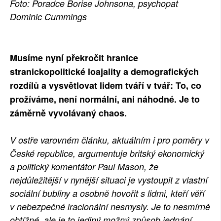
Foto: Poradce Borise Johnsona, psychopat
SOCIÁLNÍ SÍTĚ
Dominic Cummings
RUBRIKY
Musíme nyní překročit hranice
PLNÁ VERZE STRÁNEK
stranickopolitické loajality a demografických
rozdílů a vysvětlovat lidem tváří v tvář: To, co
prožíváme, není normální, ani náhodné. Je to
záměrně vyvolávaný chaos.
V ostře varovném článku, aktuálním i pro poměry v
České republice, argumentuje britský ekonomický
a politický komentátor Paul Mason, že
nejdůležitější v nynější situaci je vystoupit z vlastní
sociální bubliny a osobně hovořit s lidmi, kteří věří
v nebezpečné iracionální nesmysly. Je to nesmírně
obtížné, ale je to jediný možný způsob jednání