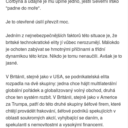
Corbyna a údajně je mu úplně jedno, jestli Severní Irsko
"padne do moře".
Je to otevřené úsilí převzít moc.
Jedním z nejnebezpečnějších faktorů této situace je, že
britské technokratické elity jí vůbec nerozumějí. Málokdo
je ochoten zabývat se hmotnými příčinami a třídní
dynamikou této krize. Nikdo je tomu nenaučili. Avšak je to
jasné.
V Británii, stejně jako v USA, se podnikatelská elita
rozpadla na dvě skupiny: jedna chce hájit multilaterální
globální pořádek a globalizovaný volný obchod, druhá
chce ten systém rozbít. V Británii, stejně jako v Americe
za Trumpa, patří do této druhé skupiny šéfové firem, které
chtějí provádět frakování, šéfové podniků spekujících v
oblasti soukromých akcií, vyhýbající se daním, a
spekulanti s nemovitostmi a vysokými financemi.