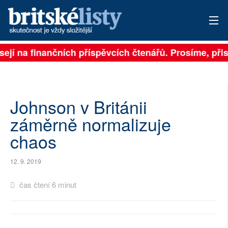
sejí na finančních příspěvcích čtenářů. Prosíme, přisp
PŘIHLÁSIT
AKTUÁLNÍ VYDÁNÍ
ARCHIV
Johnson v Británii
záměrně normalizuje
ROZHOVORY
chaos
TÉMATA
12. 9. 2019
NEJČTENĚJŠÍ ZA 7 DNÍ
čas čtení 6 minut
AUTOŘI
PŘÍSPĚVKY NA PROVOZ