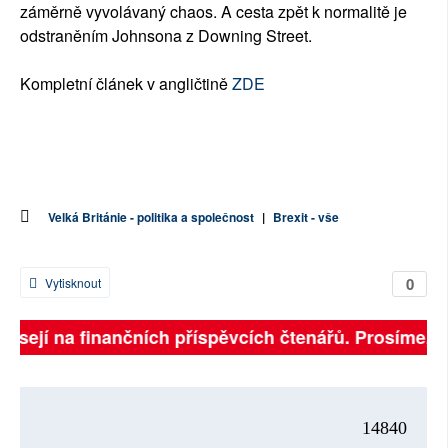
záměrně vyvolávaný chaos. A cesta zpět k normalitě je
odstraněním Johnsona z Downing Street.
Kompletní článek v angličtině
ZDE
Velká Británie - politika a společnost
|
Brexit - vše
0
Vytisknout
visejí na finančních příspěvcích čtenářů. Prosíme, při
14840