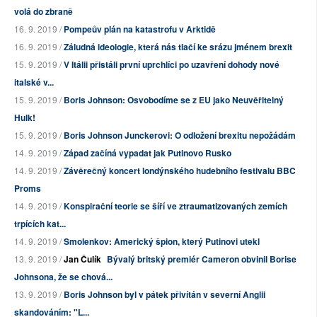
volá do zbraně
16. 9. 2019 /
Pompeův plán na katastrofu v Arktidě
16. 9. 2019 /
Záludná ideologie, která nás tlačí ke srázu jménem brexit
15. 9. 2019 /
V Itálii přistáli první uprchlíci po uzavření dohody nové
italské v...
15. 9. 2019 /
Boris Johnson: Osvobodíme se z EU jako Neuvěřitelný
Hulk!
15. 9. 2019 /
Boris Johnson Junckerovi: O odložení brexitu nepožádám
14. 9. 2019 /
Západ začíná vypadat jak Putinovo Rusko
14. 9. 2019 /
Závěrečný koncert londýnského hudebního festivalu BBC
Proms
14. 9. 2019 /
Konspirační teorie se šíří ve ztraumatizovaných zemích
trpících kat...
14. 9. 2019 /
Smolenkov: Americký špion, který Putinovi utekl
13. 9. 2019 /
Jan Čulík
Bývalý britský premiér Cameron obvinil Borise
Johnsona, že se chová...
13. 9. 2019 /
Boris Johnson byl v pátek přivítán v severní Anglii
skandováním: "L...