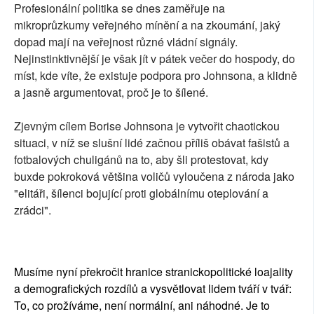
Profesionální politika se dnes zaměřuje na
mikroprůzkumy veřejného mínění a na zkoumání, jaký
dopad mají na veřejnost různé vládní signály.
Nejinstinktivnější je však jít v pátek večer do hospody, do
míst, kde víte, že existuje podpora pro Johnsona, a klidně
a jasně argumentovat, proč je to šílené.
Zjevným cílem Borise Johnsona je vytvořit chaotickou
situaci, v níž se slušní lidé začnou příliš obávat fašistů a
fotbalových chuligánů na to, aby šli protestovat, kdy
buxde pokroková většina voličů vyloučena z národa jako
"elitáři, šílenci bojující proti globálnímu oteplování a
zrádci".
Musíme nyní překročit hranice stranickopolitické loajality
a demografických rozdílů a vysvětlovat lidem tváří v tvář:
To, co prožíváme, není normální, ani náhodné. Je to