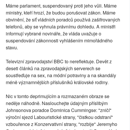
Máme parlament, suspendovaný proti jeho vůli. Máme
ministry, kteří hrozí, že budou porušovat zákon. Máme
obvinění, že síť vládních poradců používá zašifrovaných
telefonů, aby se vyhnula právnímu dohledu. A ministři
informují vybrané novináře, že vláda uvažuje o
suspendování zákonnosti vyhlášením mimořádného
stavu.
Televizní zpravodajství BBC to nereflektuje. Devět z
deseti článků na zpravodajských serverech se
soustřeďuje na sex, na módní potraviny a na skandály
méně významnějších příslušníků královské rodiny.
Nic v tomto deprimujícím a rozmazaném obraze se
neděje náhodně. Naslouchejte údajným příslibým
Johnsonova poradce Dominica Cummingse: "zničí"
výroční sjezd Labouristické strany, "čistkou odstraní"
vzbouřence z Konzervativní strany, "rozbije" Jeremyho