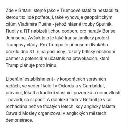
Zde v Británii stejně jako v Trumpově státě ta nestabilita,
kterou tito lidé potřebují, také vyhovuje geopolitickým
cílům Vladimíra Putina - jehož hlásné trouby Sputnik,
Ruptly a RT nabízejí tichou podporu pro narativ Borise
Johnsona. Avšak toto je také transatlantický projekt
Trumpovy vlády. Pro Trumpa je přínosem divokého
brexitu dne 31. října poslušný, rozbitý britský obchodní
partner a potenciální účastník na provokacích, které
Trump plánuje proti Íránu.
Liberální establishment - v korporátních správních
radách, ve vedení kolejí v Oxfordu a v Cambridgi,
právníci, lékaři a tradiční vlastníci pozemků a nemovitostí
- nevědí, co si počít. A dělnická třída v Británii je více
rozhádána než ve třicátých letech, kdy anglický fašista
Oswald Mosley organizoval v anglických městech
demonstrace.