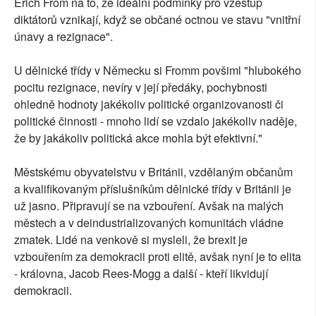
Erich From na to, že ideální podmínky pro vzestup
diktátorů vznikají, když se občané octnou ve stavu "vnitřní
únavy a rezignace".
U dělnické třídy v Německu si Fromm povšiml "hlubokého
pocitu rezignace, nevíry v její předáky, pochybnosti
ohledně hodnoty jakékoliv politické organizovanosti či
politické činnosti - mnoho lidí se vzdalo jakékoliv naděje,
že by jakákoliv politická akce mohla být efektivní."
Městskému obyvatelstvu v Británii, vzdělaným občanům
a kvalifikovaným příslušníkům dělnické třídy v Británii je
už jasno. Připravují se na vzbouření. Avšak na malých
městech a v deindustrializovaných komunitách vládne
zmatek. Lidé na venkově si mysleli, že brexit je
vzbouřením za demokracii proti elitě, avšak nyní je to elita
- královna, Jacob Rees-Mogg a další - kteří likvidují
demokracii.