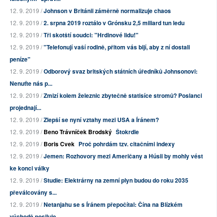
12. 9. 2019 /
Johnson v Británii záměrně normalizuje chaos
12. 9. 2019 /
2. srpna 2019 roztálo v Grónsku 2,5 miliard tun ledu
12. 9. 2019 /
Tři skotští soudci: "Hrdinové lidu!"
12. 9. 2019 /
"Telefonují vaší rodině, přitom vás bijí, aby z ní dostali
peníze"
12. 9. 2019 /
Odborový svaz britských státních úředníků Johnsonovi:
Nenuťte nás p...
12. 9. 2019 /
Zmizí kolem železnic zbytečně statisíce stromů? Poslanci
projednají...
12. 9. 2019 /
Zlepší se nyní vztahy mezi USA a Íránem?
12. 9. 2019 /
Beno Trávníček Brodský
Štokrdle
12. 9. 2019 /
Boris Cvek
Proč pohrdám tzv. citačními indexy
12. 9. 2019 /
Jemen: Rozhovory mezi Američany a Húsii by mohly vést
ke konci války
12. 9. 2019 /
Studie: Elektrárny na zemní plyn budou do roku 2035
převálcovány s...
12. 9. 2019 /
Netanjahu se s Íránem přepočítal: Čína na Blízkém
východě posiluje