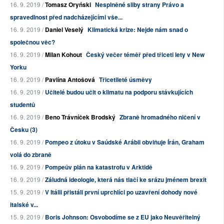
16. 9. 2019 /
Tomasz Oryński
Nesplněné sliby strany Právo a
spravedlnost před nadcházejícími vše...
16. 9. 2019 /
Daniel Veselý
Klimatická krize: Nejde nám snad o
společnou věc?
16. 9. 2019 /
Milan Kohout
Český večer téměř před třiceti lety v New
Yorku
16. 9. 2019 /
Pavlína Antošová
Třicetileté úsměvy
16. 9. 2019 /
Učitelé budou učit o klimatu na podporu stávkujících
studentů
16. 9. 2019 /
Beno Trávníček Brodský
Zbraně hromadného ničení v
Česku (3)
16. 9. 2019 /
Pompeo z útoku v Saúdské Arábii obviňuje Írán, Graham
volá do zbraně
16. 9. 2019 /
Pompeův plán na katastrofu v Arktidě
16. 9. 2019 /
Záludná ideologie, která nás tlačí ke srázu jménem brexit
15. 9. 2019 /
V Itálii přistáli první uprchlíci po uzavření dohody nové
italské v...
15. 9. 2019 /
Boris Johnson: Osvobodíme se z EU jako Neuvěřitelný