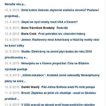
Nenuťte nás p...
12. 9. 2019 /
Zmizí kolem železnic zbytečně statisíce stromů? Poslanci
projednají...
12. 9. 2019 /
Zlepší se nyní vztahy mezi USA a Íránem?
12. 9. 2019 /
Beno Trávníček Brodský
Štokrdle
12. 9. 2019 /
Boris Cvek
Proč pohrdám tzv. citačními indexy
12. 9. 2019 /
Jemen: Rozhovory mezi Američany a Húsii by mohly vést
ke konci války
12. 9. 2019 /
Studie: Elektrárny na zemní plyn budou do roku 2035
převálcovány s...
12. 9. 2019 /
Netanjahu se s Íránem přepočítal: Čína na Blízkém
východě posiluje
12. 9. 2019 /
„Vážná eskalace“: Arabské země odsoudily Netanjahuovy
plány na anex...
12. 9. 2019 /
Daniel Veselý
Pád Johna Boltona aneb Po mně potopa
11. 9. 2019 /
Brexit: Zápletka se ještě víc zhušťuje - soud ve Skotsku
prohlásil ...
11. 9. 2019 /
V USA pracují na obraně proti hypersonickým raketám