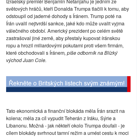
Izraelský premiér Benjamin Netanjahu je jedním ze
SOCIÁLNÍ SÍTĚ
světových hráčů, kteří Donalda Trumpa tlačili k tomu, aby
odstoupil od jaderné dohody s Íránem. Trump poté na
RUBRIKY
Írán uvalil nejtvrdší sankce, jaké kdo může uvalit vyjma
válečného období. Americký prezident po celém světě
PLNÁ VERZE STRÁNEK
zastrašoval jiné země, aby přestaly kupovat íránskou
ropu a hrozil miliardovými pokutami proti všem firmám,
které obchodovali s Íránem
, píše odborník na Blízký
východ Juan Cole.
Tato ekonomická a finanční blokáda měla Írán srazit na
kolena; měla za cíl vypudit Teherán z Iráku, Sýrie a
Libanonu. Možná - jak někteří okolo Trumpa doufali - je
cílem blokády svrhnout tamní režim a umést cestu k moci