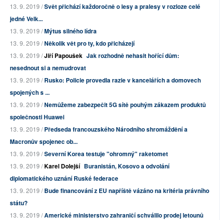
13. 9. 2019 /
Svět přichází každoročně o lesy a pralesy v rozloze celé
jedné Velk...
13. 9. 2019 /
Mýtus silného lídra
13. 9. 2019 /
Několik vět pro ty, kdo přicházejí
13. 9. 2019 /
Jiří Papoušek
Jak rozhodně nehasit hořící dům:
nesednout si a nemudrovat
13. 9. 2019 /
Rusko: Policie provedla razie v kancelářích a domovech
spojených s ...
13. 9. 2019 /
Nemůžeme zabezpečit 5G sítě pouhým zákazem produktů
společnosti Huawei
13. 9. 2019 /
Předseda francouzského Národního shromáždění a
Macronův spojenec ob...
13. 9. 2019 /
Severní Korea testuje "ohromný" raketomet
13. 9. 2019 /
Karel Dolejší
Buranistán, Kosovo a odvolání
diplomatického uznání Ruské federace
13. 9. 2019 /
Bude financování z EU napříště vázáno na kritéria právního
státu?
13. 9. 2019 /
Americké ministerstvo zahraničí schválilo prodej letounů