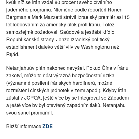
kvůli níž se Írán vzdal 80 procent svého civilního
jaderného programu. Nicméně podle reportéři Ronen
Bergman a Mark Mazzetti strávil izraelský premiér asi 15
let lobbováním za americký útok proti Íránu. Totéž
samozřejmě požadovali Saúdové a jestřábí křídlo
Republikánské strany. Jenže izraelský politický
establishment daleko větší vliv ve Washingtonu než
Rijád.
Netanjahuův plán nakonec nevyšel. Pokud Čína v Íránu
zakotví, může to nést výrazná bezpečnostní rizika
(významné posílení íránských hardlinerů, možné
rozmístění čínských jednotek v zemi apod.). Kdyby Írán
zůstal v JCPOA, ještě více by se integroval se Západem
a ještě více by byl otevřený západním tlaků. Netanjahu
svou šanci promarnil.
Bližší informace
ZDE