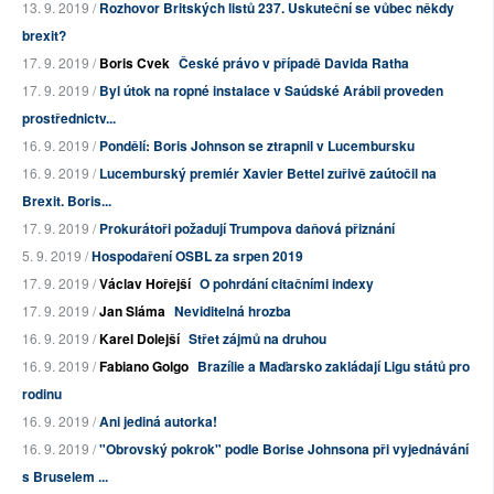
13. 9. 2019 /
Rozhovor Britských listů 237. Uskuteční se vůbec někdy
brexit?
17. 9. 2019 /
Boris Cvek
České právo v případě Davida Ratha
17. 9. 2019 /
Byl útok na ropné instalace v Saúdské Arábii proveden
prostřednictv...
16. 9. 2019 /
Pondělí: Boris Johnson se ztrapnil v Lucembursku
16. 9. 2019 /
Lucemburský premiér Xavier Bettel zuřivě zaútočil na
Brexit. Boris...
17. 9. 2019 /
Prokurátoři požadují Trumpova daňová přiznání
5. 9. 2019 /
Hospodaření OSBL za srpen 2019
17. 9. 2019 /
Václav Hořejší
O pohrdání citačními indexy
17. 9. 2019 /
Jan Sláma
Neviditelná hrozba
16. 9. 2019 /
Karel Dolejší
Střet zájmů na druhou
16. 9. 2019 /
Fabiano Golgo
Brazílie a Maďarsko zakládají Ligu států pro
rodinu
16. 9. 2019 /
Ani jediná autorka!
16. 9. 2019 /
"Obrovský pokrok" podle Borise Johnsona při vyjednávání
s Bruselem ...