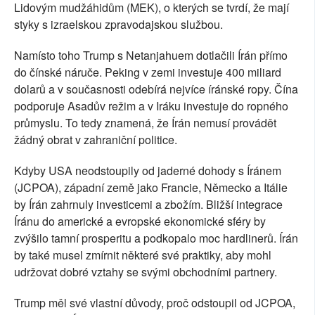
Lidovým mudžáhidům (MEK), o kterých se tvrdí, že mají
styky s izraelskou zpravodajskou službou.
Namísto toho Trump s Netanjahuem dotlačili Írán přímo
do čínské náruče. Peking v zemi investuje 400 miliard
dolarů a v současnosti odebírá nejvíce íránské ropy. Čína
podporuje Asadův režim a v Iráku investuje do ropného
průmyslu. To tedy znamená, že Írán nemusí provádět
žádný obrat v zahraniční politice.
Kdyby USA neodstoupily od jaderné dohody s Íránem
(JCPOA), západní země jako Francie, Německo a Itálie
by Írán zahrnuly investicemi a zbožím. Bližší integrace
Íránu do americké a evropské ekonomické sféry by
zvýšilo tamní prosperitu a podkopalo moc hardlinerů. Írán
by také musel zmírnit některé své praktiky, aby mohl
udržovat dobré vztahy se svými obchodními partnery.
Trump měl své vlastní důvody, proč odstoupil od JCPOA,