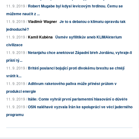
11. 9. 2019 /
Robert Mugabe byl kdysi levicovým hrdinou. Čemu se
můžeme naučit z ...
11. 9. 2019 /
Vladimír Wagner
Je to s debatou o klimatu opravdu tak
jednoduché?
11. 9. 2019 /
Kamil Kuběna
Úsměv syfilitikův aneb KLIMAkterium
civilizace
11. 9. 2019 /
Netanjahu chce anektovat Západní břeh Jordánu, vyhraje-li
příští tý...
11. 9. 2019 /
Britští poslanci bojující proti divokému brexitu se chtějí
vrátit k...
11. 9. 2019 /
Aditivum raketového paliva může přinést průlom v
produkci energie
11. 9. 2019 /
Itálie: Conte vyhrál první parlamentní hlasování o důvěře
11. 9. 2019 /
OSN naléhavě vyzvala Írán ke spolupráci ve věci jaderného
programu