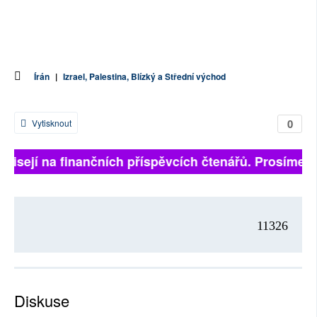
Írán
|
Izrael, Palestina, Blízký a Střední východ
0
Vytisknout
ávisejí na finančních příspěvcích čtenářů. Prosíme, př
11326
Diskuse