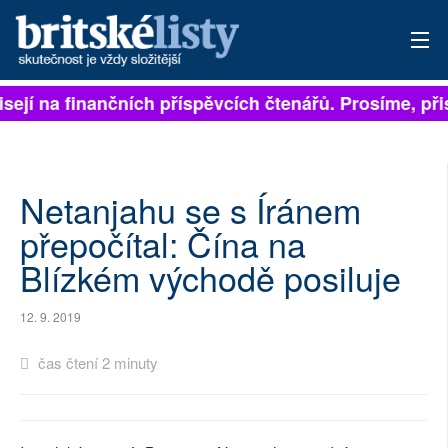
isejí na finančních příspěvcích čtenářů. Prosíme, přis
PŘIHLÁSIT
AKTUÁLNÍ VYDÁNÍ
ARCHIV
Netanjahu se s Íránem
přepočítal: Čína na
ROZHOVORY
Blízkém východě posiluje
TÉMATA
12. 9. 2019
NEJČTENĚJŠÍ ZA 7 DNÍ
čas čtení 2 minuty
AUTOŘI
PŘÍSPĚVKY NA PROVOZ