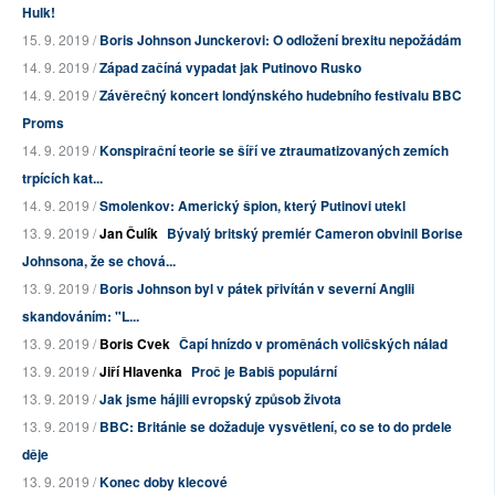
Hulk!
15. 9. 2019 /
Boris Johnson Junckerovi: O odložení brexitu nepožádám
14. 9. 2019 /
Západ začíná vypadat jak Putinovo Rusko
14. 9. 2019 /
Závěrečný koncert londýnského hudebního festivalu BBC
Proms
14. 9. 2019 /
Konspirační teorie se šíří ve ztraumatizovaných zemích
trpících kat...
14. 9. 2019 /
Smolenkov: Americký špion, který Putinovi utekl
13. 9. 2019 /
Jan Čulík
Bývalý britský premiér Cameron obvinil Borise
Johnsona, že se chová...
13. 9. 2019 /
Boris Johnson byl v pátek přivítán v severní Anglii
skandováním: "L...
13. 9. 2019 /
Boris Cvek
Čapí hnízdo v proměnách voličských nálad
13. 9. 2019 /
Jiří Hlavenka
Proč je Babiš populární
13. 9. 2019 /
Jak jsme hájili evropský způsob života
13. 9. 2019 /
BBC: Británie se dožaduje vysvětlení, co se to do prdele
děje
13. 9. 2019 /
Konec doby klecové