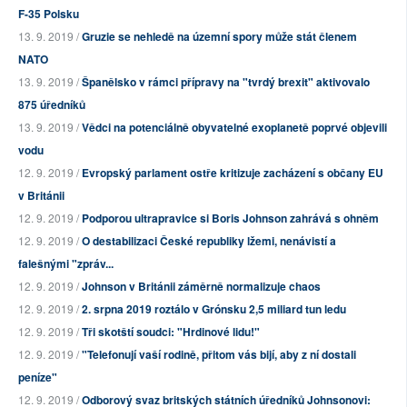
F-35 Polsku
13. 9. 2019 /
Gruzie se nehledě na územní spory může stát členem
NATO
13. 9. 2019 /
Španělsko v rámci přípravy na "tvrdý brexit" aktivovalo
875 úředníků
13. 9. 2019 /
Vědci na potenciálně obyvatelné exoplanetě poprvé objevili
vodu
12. 9. 2019 /
Evropský parlament ostře kritizuje zacházení s občany EU
v Británii
12. 9. 2019 /
Podporou ultrapravice si Boris Johnson zahrává s ohněm
12. 9. 2019 /
O destabilizaci České republiky lžemi, nenávistí a
falešnými "zpráv...
12. 9. 2019 /
Johnson v Británii záměrně normalizuje chaos
12. 9. 2019 /
2. srpna 2019 roztálo v Grónsku 2,5 miliard tun ledu
12. 9. 2019 /
Tři skotští soudci: "Hrdinové lidu!"
12. 9. 2019 /
"Telefonují vaší rodině, přitom vás bijí, aby z ní dostali
peníze"
12. 9. 2019 /
Odborový svaz britských státních úředníků Johnsonovi: