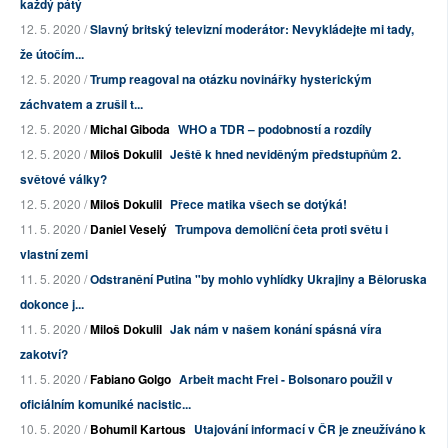
každý pátý
12. 5. 2020 /
Slavný britský televizní moderátor: Nevykládejte mi tady,
že útočím...
12. 5. 2020 /
Trump reagoval na otázku novinářky hysterickým
záchvatem a zrušil t...
12. 5. 2020 /
Michal Giboda
WHO a TDR – podobností a rozdíly
12. 5. 2020 /
Miloš Dokulil
Ještě k hned neviděným předstupňům 2.
světové války?
12. 5. 2020 /
Miloš Dokulil
Přece matika všech se dotýká!
11. 5. 2020 /
Daniel Veselý
Trumpova demoliční četa proti světu i
vlastní zemi
11. 5. 2020 /
Odstranění Putina "by mohlo vyhlídky Ukrajiny a Běloruska
dokonce j...
11. 5. 2020 /
Miloš Dokulil
Jak nám v našem konání spásná víra
zakotví?
11. 5. 2020 /
Fabiano Golgo
Arbeit macht Frei - Bolsonaro použil v
oficiálním komuniké nacistic...
10. 5. 2020 /
Bohumil Kartous
Utajování informací v ČR je zneužíváno k