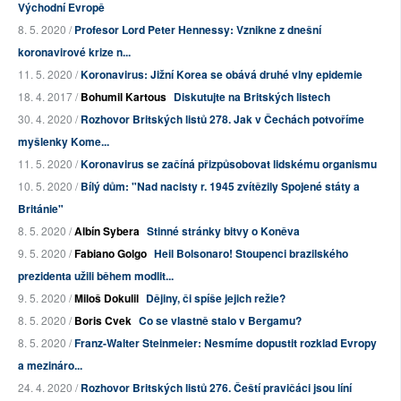
Východní Evropě
8. 5. 2020 /
Profesor Lord Peter Hennessy: Vznikne z dnešní
koronavirové krize n...
11. 5. 2020 /
Koronavirus: Jižní Korea se obává druhé vlny epidemie
18. 4. 2017 /
Bohumil Kartous
Diskutujte na Britských listech
30. 4. 2020 /
Rozhovor Britských listů 278. Jak v Čechách potvoříme
myšlenky Kome...
11. 5. 2020 /
Koronavirus se začíná přizpůsobovat lidskému organismu
10. 5. 2020 /
Bílý dům: "Nad nacisty r. 1945 zvítězily Spojené státy a
Británie"
8. 5. 2020 /
Albín Sybera
Stinné stránky bitvy o Koněva
9. 5. 2020 /
Fabiano Golgo
Heil Bolsonaro! Stoupenci brazilského
prezidenta užili během modlit...
9. 5. 2020 /
Miloš Dokulil
Dějiny, či spíše jejich režie?
8. 5. 2020 /
Boris Cvek
Co se vlastně stalo v Bergamu?
8. 5. 2020 /
Franz-Walter Steinmeier: Nesmíme dopustit rozklad Evropy
a mezináro...
24. 4. 2020 /
Rozhovor Britských listů 276. Čeští pravičáci jsou líní