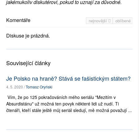
jakémukoliv diskutérovi, pokud to uznají za důvodné.
Komentáře
nejnovější
oblíbené
Diskuse je prázdná.
Související články
Je Polsko na hraně? Stává se fašistickým státem?
4. 5. 2020 /
Tomasz Oryński
Vím, že po 125 pokračováních mého seriálu "Mezitím v
Absurdistánu" už možná ten povyk některé lidi už nudí. Ti
čtenáři, kteří stále ještě můj seriál sledují, mě možná považují ...