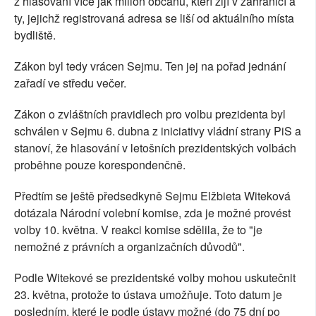
z hlasování více jak milion občanů, kteří žijí v zahraničí a
ty, jejichž registrovaná adresa se liší od aktuálního místa
bydliště.
Zákon byl tedy vrácen Sejmu. Ten jej na pořad jednání
zařadí ve středu večer.
Zákon o zvláštních pravidlech pro volbu prezidenta byl
schválen v Sejmu 6. dubna z iniciativy vládní strany PiS a
stanoví, že hlasování v letošních prezidentských volbách
proběhne pouze korespondenčně.
Předtím se ještě předsedkyně Sejmu Elžbieta Witeková
dotázala Národní volební komise, zda je možné provést
volby 10. května. V reakci komise sdělila, že to "je
nemožné z právních a organizačních důvodů".
Podle Witekové se prezidentské volby mohou uskutečnit
23. května, protože to ústava umožňuje. Toto datum je
posledním, které je podle ústavy možné (do 75 dní po