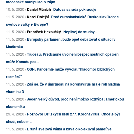
mocenské manipulaci v zájm...
10. 5. 2020 /
Daniel Münich
Datová šaráda pokračuje
11. 5. 2020 /
Karel Dolejší
Proč eurasianistické Rusko slaví konec
světové války
?
v Evropě
11. 5. 2020 /
František Hezoučký
Neplivej do studny...
11. 5. 2020 /
Evropský parlament bude opět debatovat o situaci v
Maďarsku
11. 5. 2020 /
Trudeau: Předčasné uvolnění bezpečnostních opatření
může Kanadu pos...
11. 5. 2020 /
OSN: Pandemie může vyvolat "hladomor biblických
rozměrů"
11. 5. 2020 /
Zdá se, že v úmrtnosti na koronavirus hraje roli hladina
vitamínu D
11. 5. 2020 /
Jeden velký důvod, proč není možno rozhýbat americkou
ekonomiku
29. 4. 2020 /
Rozhovor Britských listů 277. Koronavirus: Chcete být
chudí, nebo m...
11. 5. 2020 /
Druhá světová válka a bitva o kolektivní paměť ve