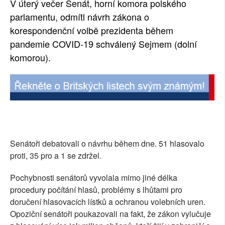
V úterý večer Senát, horní komora polského
SOCIÁLNÍ SÍTĚ
parlamentu, odmítl návrh zákona o
korespondenční volbě prezidenta během
RUBRIKY
pandemie COVID-19 schválený Sejmem (dolní
komorou).
PLNÁ VERZE STRÁNEK
Senátoři debatovali o návrhu během dne. 51 hlasovalo
proti, 35 pro a 1 se zdržel.
Pochybnosti senátorů vyvolala mimo jiné délka
procedury počítání hlasů, problémy s lhůtami pro
doručení hlasovacích lístků a ochranou volebních uren.
Opoziční senátoři poukazovali na fakt, že zákon vylučuje