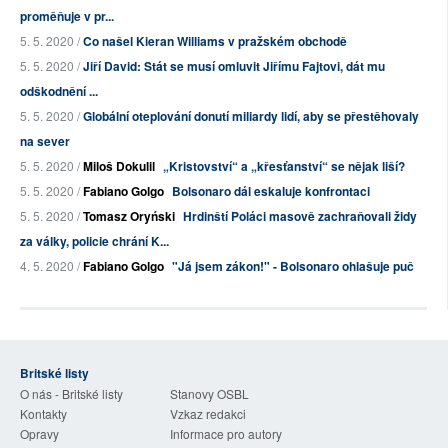
proměňuje v pr...
5. 5. 2020 /
Co našel Kieran Williams v pražském obchodě
5. 5. 2020 /
Jiří David: Stát se musí omluvit Jiřímu Fajtovi, dát mu
odškodnění ...
5. 5. 2020 /
Globální oteplování donutí miliardy lidí, aby se přestěhovaly
na sever
5. 5. 2020 /
Miloš Dokulil
„Kristovství“ a „křesťanství“ se nějak liší?
5. 5. 2020 /
Fabiano Golgo
Bolsonaro dál eskaluje konfrontaci
5. 5. 2020 /
Tomasz Oryński
Hrdinští Poláci masově zachraňovali židy
za války, policie chrání K...
4. 5. 2020 /
Fabiano Golgo
"Já jsem zákon!" - Bolsonaro ohlašuje puč
Britské listy
O nás - Britské listy
Stanovy OSBL
Kontakty
Vzkaz redakci
Opravy
Informace pro autory