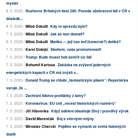
myslet
8. 5. 2020 /
Rozhovor Britských listů 280. Povede ožebračení lidí v ČR v
důsledk...
8. 5. 2020 /
Miloš Dokulil
Kdy to opravdu bylo?
7. 5. 2020 /
Miloš Dokulil
Jak se tam dostali?
8. 5. 2020 /
Miloš Dokulil
Matika — její čas teď (konečně?) dotiká?
7. 5. 2020 /
Karel Dolejší
Sbohem, vaše promořenosti!
7. 5. 2020 /
Trump: Bude muset holt zemřít víc lidí
7. 5. 2020 /
Bohumil Kartous
Zakázka na zvýšení jaderných
energetických kapacit v ČR má zvýšit v...
7. 5. 2020 /
Donald Trump se chlubí „fantastickým jobem“: Reportérka
varuje, že ...
7. 5. 2020 /
Zachrání lidstvo protilátky z lamy?
7. 5. 2020 /
Koronavirus: EU čelí „recesi historických rozměrů“
7. 5. 2020 /
Jiří Hlavenka
Když sdělení obsahuje lživý i pravdivý výrok
7. 5. 2020 /
David Marenčák
Boj s větrnými mlýny
7. 5. 2020 /
Miroslav Charvát
Pojďme se vymanit ze světa falešných
dualit