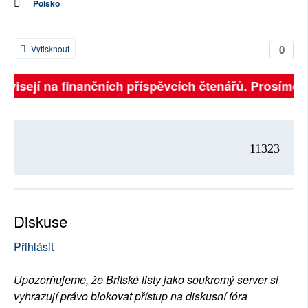
Polsko
0
Vytisknout
závisejí na finančních příspěvcích čtenářů. Prosíme, p
11323
Diskuse
Přihlásit
Upozorňujeme, že Britské listy jako soukromý server si
vyhrazují právo blokovat přístup na diskusní fóra