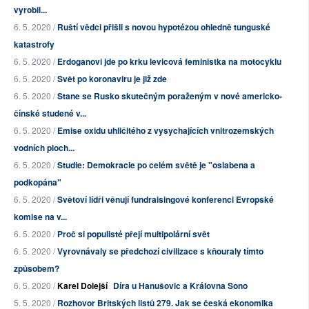
vyrobil...
6. 5. 2020 /
Ruští vědci přišli s novou hypotézou ohledně tunguské
katastrofy
6. 5. 2020 /
Erdoganovi jde po krku levicová feministka na motocyklu
6. 5. 2020 /
Svět po koronaviru je již zde
6. 5. 2020 /
Stane se Rusko skutečným poraženým v nové americko-
čínské studené v...
6. 5. 2020 /
Emise oxidu uhličitého z vysychajících vnitrozemských
vodních ploch...
6. 5. 2020 /
Studie: Demokracie po celém světě je "oslabena a
podkopána"
6. 5. 2020 /
Světoví lídři věnují fundraisingové konferenci Evropské
komise na v...
6. 5. 2020 /
Proč si populisté přejí multipolární svět
6. 5. 2020 /
Vyrovnávaly se předchozí civilizace s kňouraly tímto
způsobem?
6. 5. 2020 /
Karel Dolejší
Díra u Hanušovic a Královna Sono
5. 5. 2020 /
Rozhovor Britských listů 279. Jak se česká ekonomika