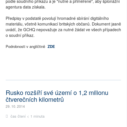
podle soudního příkazu a je "nutné a přiměřené", aby špionážní
agentura data získala.
Předpisy v podstatě povolují hromadné sbírání digitálního
materiálu, včetně komunikací britských občanů. Dokument jasně
uvádí, že GCHQ nepovažuje za nutné žádat ve všech případech
o soudní příkaz.
Podrobnosti v angličtině
ZDE
Rusko rozšíří své území o 1,2 milionu
čtverečních kilometrů
29. 10. 2014
čas čtení < 1 minuta