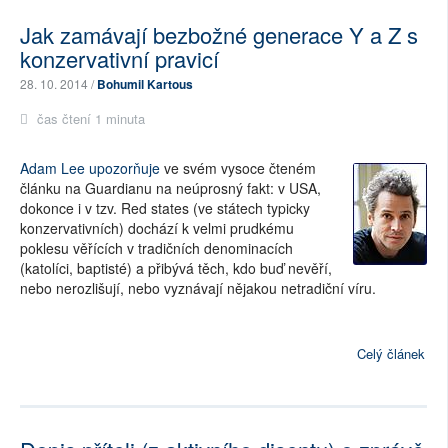
Jak zamávají bezbožné generace Y a Z s
konzervativní pravicí
28. 10. 2014 /
Bohumil Kartous
čas čtení 1 minuta
Adam Lee upozorňuje
ve svém vysoce čteném
článku na Guardianu na neúprosný fakt: v USA,
dokonce i v tzv. Red states (ve státech typicky
konzervativních) dochází k velmi prudkému
poklesu věřících v tradičních denominacích
(katolíci, baptisté) a přibývá těch, kdo buď nevěří,
nebo nerozlišují, nebo vyznávají nějakou netradiční víru.
Celý článek