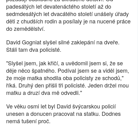
padesátých let devatenáctého století až do
SOCIÁLNÍ SÍTĚ
sedmdesátých let dvacátého století unášely úřady
děti z chudších rodin a posílaly je na nucené práce
RUBRIKY
do zemědělství.
PLNÁ VERZE STRÁNEK
David Gogniat slyšel silné zaklepání na dveře.
Stáli tam dva policisté.
"Slyšel jsem, jak křičí, a uvědomil jsem si, že se
děje něco špatného. Podíval jsem se a viděl jsem,
že moje matka shodila oba policisty ze schodů,"
říká. Druhý den přišli tři policisté. Jeden držel mou
matku a druzí dva mě odvedli."
Ve věku osmi let byl David švýcarskou policií
unesen a donucen pracovat na statku. Dodnes
nemá tušení proč.