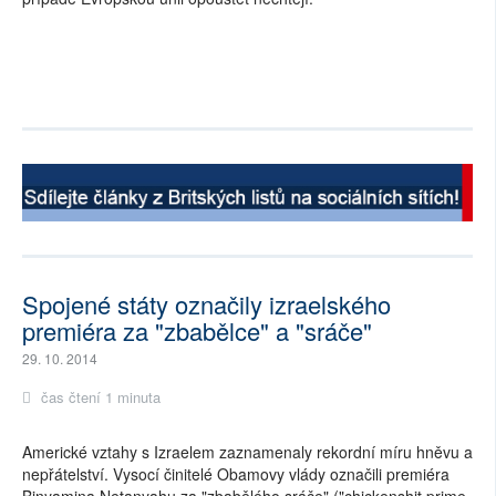
Spojené státy označily izraelského
premiéra za "zbabělce" a "sráče"
29. 10. 2014
čas čtení 1 minuta
Americké vztahy s Izraelem zaznamenaly rekordní míru hněvu a
nepřátelství. Vysocí činitelé Obamovy vlády označili premiéra