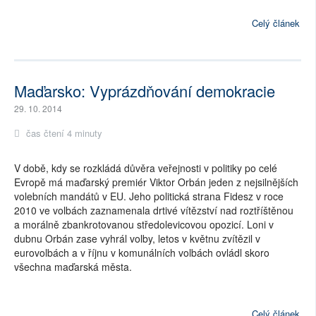
Celý článek
Maďarsko: Vyprázdňování demokracie
29. 10. 2014
čas čtení 4 minuty
V době, kdy se rozkládá důvěra veřejnosti v politiky po celé
Evropě má maďarský premiér Viktor Orbán jeden z nejsilnějších
volebních mandátů v EU. Jeho politická strana Fidesz v roce
2010 ve volbách zaznamenala drtivé vítězství nad roztříštěnou
a morálně zbankrotovanou středolevicovou opozicí. Loni v
dubnu Orbán zase vyhrál volby, letos v květnu zvítězil v
eurovolbách a v říjnu v komunálních volbách ovládl skoro
všechna maďarská města.
Celý článek