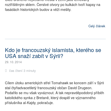
roztříštěným sklem. Čerstvé otvory po kulkách tvoří kapsy na
fasádách historických budov a věži mešity.
Celý článek
Kdo je francouzský islamista, kterého se
USA snaží zabít v Sýrii?
29. 10. 2014
čas čtení 3 minuty
Cílem útoku amerických střel Tomahawk se koncem září v Sýrii
stal čtyřiadvacetiletý francouzský občan David Drugeon.
Podařilo se mu však vyváznout. A tak nepravděpodobný příběh
katolického synka z Bretaně, který dospěl ve významného
příslušníka al-Kajdy, pokračuje.