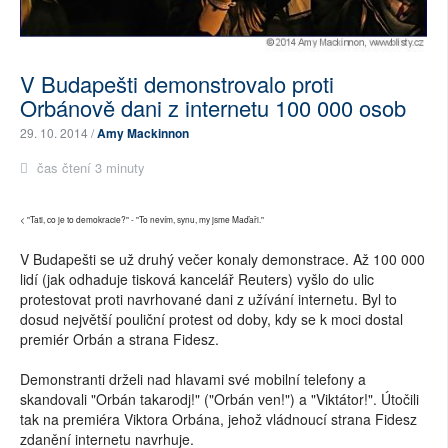
V Budapešti demonstrovalo proti
Orbánově dani z internetu 100 000 osob
29. 10. 2014 /
Amy Mackinnon
čas čtení 3 minuty
< "Tati, co je to demokracie?" - "To nevím, synu, my jsme Maďaři."
V Budapešti se už druhý večer konaly demonstrace. Až 100 000
lidí (jak odhaduje tisková kancelář Reuters) vyšlo do ulic
protestovat proti navrhované dani z užívání internetu. Byl to
dosud největší pouliční protest od doby, kdy se k moci dostal
premiér Orbán a strana Fidesz.
Demonstranti drželi nad hlavami své mobilní telefony a
skandovali "Orbán takarodj!" ("Orbán ven!") a "Viktátor!". Útočili
tak na premiéra Viktora Orbána, jehož vládnoucí strana Fidesz
zdanění internetu navrhuje.