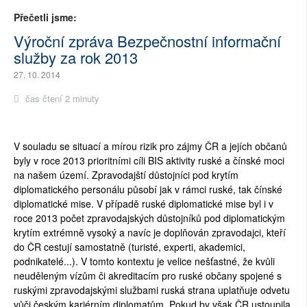
Přečetli jsme:
Výroční zpráva Bezpečnostní informační
služby za rok 2013
27. 10. 2014
čas čtení 2 minuty
V souladu se situací a mírou rizik pro zájmy ČR a jejích občanů
byly v roce 2013 prioritními cíli BIS aktivity ruské a čínské moci
na našem území. Zpravodajští důstojníci pod krytím
diplomatického personálu působí jak v rámci ruské, tak čínské
diplomatické mise. V případě ruské diplomatické mise byl i v
roce 2013 počet zpravodajských důstojníků pod diplomatickým
krytím extrémně vysoký a navíc je doplňován zpravodajci, kteří
do ČR cestují samostatně (turisté, experti, akademici,
podnikatelé...). V tomto kontextu je velice nešťastné, že kvůli
neuděleným vízům či akreditacím pro ruské občany spojené s
ruskými zpravodajskými službami ruská strana uplatňuje odvetu
vůči českým kariérním diplomatům. Pokud by však ČR ustoupila