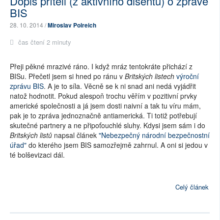
Dopis příteli (z aktivního disentu) o zprávě
BIS
28. 10. 2014 /
Miroslav Polreich
čas čtení 2 minuty
Přeji pěkné mrazivé ráno. I když mráz tentokráte přichází z
BISu. Přečetl jsem si hned po ránu v
Britských listech
výroční
zprávu BIS
. A je to síla. Věcně se k ni snad ani nedá vyjádřit
natož hodnotit. Pokud alespoň trochu věřím v pozitivní prvky
americké společnosti a já jsem dosti naivní a tak tu víru mám,
pak je to zpráva jednoznačně antiamerická. Ti totiž potřebují
skutečné partnery a ne připoťouchlé sluhy. Kdysi jsem sám i do
Britských listů
napsal článek
"Nebezpečný národní bezpečnostní
úřad"
do kterého jsem BIS samozřejmě zahrnul. A oni si jedou v
té bolševizaci dál.
Celý článek