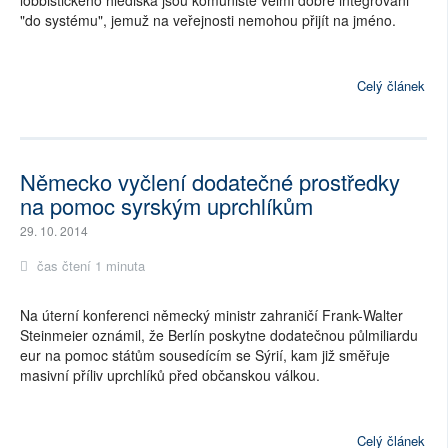
"do systému", jemuž na veřejnosti nemohou přijít na jméno.
Celý článek
Německo vyčlení dodatečné prostředky
na pomoc syrským uprchlíkům
29. 10. 2014
čas čtení 1 minuta
Na úterní konferenci německý ministr zahraničí Frank-Walter
Steinmeier oznámil, že Berlín poskytne dodatečnou půlmiliardu
eur na pomoc státům sousedícím se Sýrií, kam již směřuje
masivní příliv uprchlíků před občanskou válkou.
Celý článek