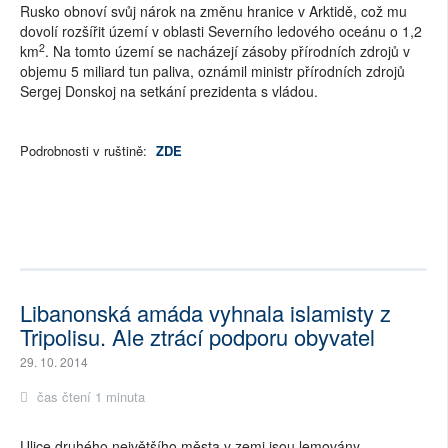
Rusko obnoví svůj nárok na změnu hranice v Arktidě, což mu
dovolí rozšířit území v oblasti Severního ledového oceánu o 1,2
2
km
. Na tomto území se nacházejí zásoby přírodních zdrojů v
objemu 5 miliard tun paliva, oznámil ministr přírodních zdrojů
Sergej Donskoj na setkání prezidenta s vládou.
Podrobnosti v ruštině:
ZDE
Libanonská amáda vyhnala islamisty z
Tripolisu. Ale ztrácí podporu obyvatel
29. 10. 2014
čas čtení 1 minuta
Ulice druhého největšího města v zemi jsou lemovány