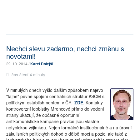
Nechci slevu zadarmo, nechci změnu s
novotami!
29. 10. 2014 /
Karel Dolejší
čas čtení 4 minuty
V minulých dnech vyšlo dalším způsobem najevo
"tajné" pevné spojení centrálních struktur KSČM s
politickým establishmentem v ČR
ZDE
. Kontakty
kontroverzní lobbistky Mrencové přímo do vedení
strany ukazují, že občasné oportunní
antikomunistické kampaně pravice jsou vlastně
netypickou výjimkou. Nejen formálně institucionálně a na úrovni
zákulisních politických dohod o dělbě moci a pozic, ale také z
lobbistického hlediska jsou komunisté velmi dobře integrováni