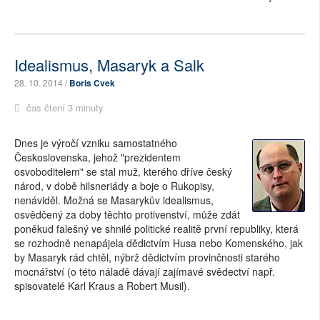
Idealismus, Masaryk a Salk
28. 10. 2014 /
Boris Cvek
čas čtení 3 minuty
Dnes je výročí vzniku samostatného
Československa, jehož "prezidentem
osvoboditelem" se stal muž, kterého dříve český
národ, v době hilsneriády a boje o Rukopisy,
nenáviděl. Možná se Masarykův idealismus,
osvědčený za doby těchto protivenství, může zdát
poněkud falešný ve shnilé politické realitě první republiky, která
se rozhodně nenapájela dědictvím Husa nebo Komenského, jak
by Masaryk rád chtěl, nýbrž dědictvím provinčnosti starého
mocnářství (o této náladě dávají zajímavé svědectví např.
spisovatelé Karl Kraus a Robert Musil).