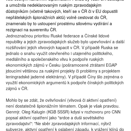
a umožnila nedeklarovaným ruským zpravodajským
důstojníkům (včetně takových, kteří se v ČR či v EU dopustili
nepřátelských špionážních aktů) volně cestovat do ČR,
znamenalo by to ustoupení prostému silovému vydírání a
rezignaci na suverenitu ČR.
Jednoznačnou prioritou Ruské federace a Čínské lidové
republiky a jejich zpravodajských služeb bylo upevňování a další
rozšiřování jejich vlivových kapacit v ČR. V případě Ruska se
jednalo o snahu využít otevřeného i utajeného politického,
mediálního a společenského vlivu k podpoře ruských
ekonomických zájmů v Česku (pošramocené ztrátami EGAP
jdoucími většinou za ruskými projekty či problémy s projektem
leningradské jaderné elektrárny). V případě Číny šlo zejména o
využití ekonomických argumentů k podpoře čínských politických
zájmů v ČR.
Mohlo by se zdát, že ovlivňování (vlivová či aktivní opatření)
není dostatečně špionážním tématem. Opak je však pravdou.
Genmjr. Oleg Kalugin (KGB SSSR) kdysi v rozhovoru pro CNN
popsal aktivní opatření jako "srdce a duši sovětského
zpravodajství": "Ne sběr zpravodajských informací, nýbrž
subverze, aktivní opatření k oslabení západu, k vrážení klínů do