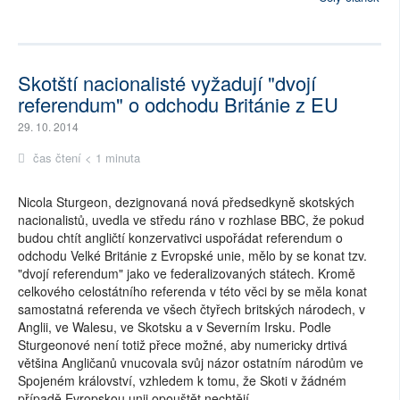
Skotští nacionalisté vyžadují "dvojí
referendum" o odchodu Británie z EU
29. 10. 2014
čas čtení < 1 minuta
Nicola Sturgeon, dezignovaná nová předsedkyně skotských
nacionalistů, uvedla ve středu ráno v rozhlase BBC, že pokud
budou chtít angličtí konzervativci uspořádat referendum o
odchodu Velké Británie z Evropské unie, mělo by se konat tzv.
"dvojí referendum" jako ve federalizovaných státech. Kromě
celkového celostátního referenda v této věci by se měla konat
samostatná referenda ve všech čtyřech britských národech, v
Anglii, ve Walesu, ve Skotsku a v Severním Irsku. Podle
Sturgeonové není totiž přece možné, aby numericky drtivá
většina Angličanů vnucovala svůj názor ostatním národům ve
Spojeném království, vzhledem k tomu, že Skoti v žádném
případě Evropskou unii opouštět nechtějí.