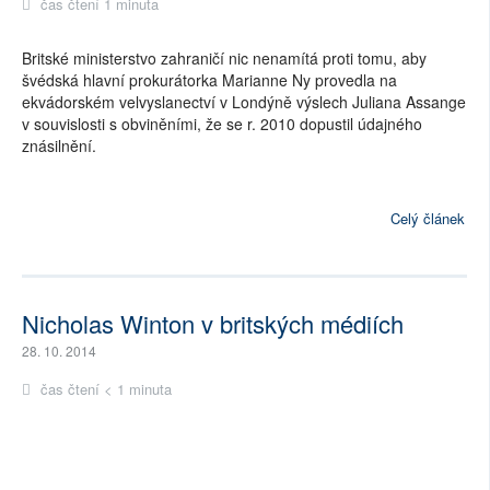
čas čtení 1 minuta
Britské ministerstvo zahraničí nic nenamítá proti tomu, aby
švédská hlavní prokurátorka Marianne Ny provedla na
ekvádorském velvyslanectví v Londýně výslech Juliana Assange
v souvislosti s obviněními, že se r. 2010 dopustil údajného
znásilnění.
Celý článek
Nicholas Winton v britských médiích
28. 10. 2014
čas čtení < 1 minuta