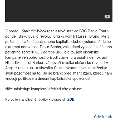
V pořadu
Start the Week
rozhlasové stanice BBC Radio Four v
pondělí diskutoval o revoluci britský komik Russell Brand, který
požaduje svržení současného kapitalistického systému, šířícího
extremní nerovnost. David Babbs, zakladatel vysoce úspěšného
petičního serveru 38 Degrees usiluje o to, aby občanské
kampaně ve společnosti přivodily změnu a posílily demokracii.
Historička Juliet Barkerová hovoří o velké občanské revoluci v
Anglii z roku 1381 a filozofka Susan Neimannová soustřeďuje
svou pozornost na to, jak se bránit před infantilizací, kterou nám
vnucují politikové a dnešní kapitalistická společnost.
Níže následuje kompletní překlad této diskuse.
Pořad je v angličtině (audio) k dispozici
ZDE
Celý článek