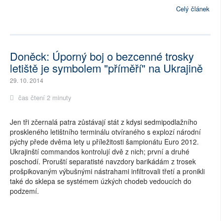
Celý článek
Doněck: Úporný boj o bezcenné trosky
letiště je symbolem "příměří" na Ukrajině
29. 10. 2014
čas čtení 2 minuty
Jen tři zčernalá patra zůstávají stát z kdysi sedmipodlažního
proskleného letištního terminálu otvíraného s explozí národní
pýchy přede dvěma lety u příležitosti šampionátu Euro 2012.
Ukrajinští commandos kontrolují dvě z nich; první a druhé
poschodí. Proruští separatisté navzdory barikádám z trosek
prošpikovaným výbušnými nástrahami infiltrovali třetí a pronikli
také do sklepa se systémem úzkých chodeb vedoucích do
podzemí.