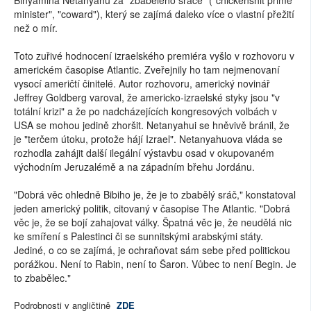
Binyamina Netanyahu za "zbabělého sráče" ("chickenshit prime
minister", "coward"), který se zajímá daleko více o vlastní přežití
než o mír.
Toto zuřivé hodnocení izraelského premiéra vyšlo v rozhovoru v
americkém časopise Atlantic. Zveřejnily ho tam nejmenovaní
vysocí američtí činitelé. Autor rozhovoru, americký novinář
Jeffrey Goldberg varoval, že americko-izraelské styky jsou "v
totální krizi" a že po nadcházejících kongresových volbách v
USA se mohou jedině zhoršit. Netanyahui se hněvivě bránil, že
je "terčem útoku, protože hájí Izrael". Netanyahuova vláda se
rozhodla zahájit další ilegální výstavbu osad v okupovaném
východním Jeruzalémě a na západním břehu Jordánu.
"Dobrá věc ohledně Bibiho je, že je to zbabělý sráč," konstatoval
jeden americký politik, citovaný v časopise The Atlantic. "Dobrá
věc je, že se bojí zahajovat války. Špatná věc je, že neudělá nic
ke smíření s Palestinci či se sunnitskými arabskými státy.
Jediné, o co se zajímá, je ochraňovat sám sebe před politickou
porážkou. Není to Rabin, není to Šaron. Vůbec to není Begin. Je
to zbabělec."
Podrobnosti v angličtině
ZDE