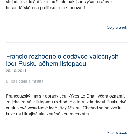
stejného vzdělání jako muži, ale pak jsou vyšachovány z
hospodářského a politického rozhodování.
Celý článek
Francie rozhodne o dodávce válečných
lodí Rusku během listopadu
29. 10. 2014
čas čtení 1 minuta
Francouzský ministr obrany Jean-Yves Le Drian včera oznámil,
že jeho země v listopadu rozhodne o tom, zda dodat Rusku dvě
vrtulníkové výsadkové lodě třídy Mistral. Obchod se po vzniku
krize na Ukrajině stal značně kontroverzním.
Celý článek