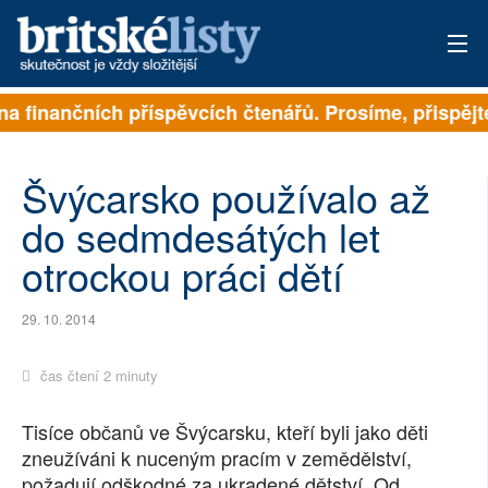
a finančních příspěvcích čtenářů. Prosíme, přispějte. 
PŘIHLÁSIT
AKTUÁLNÍ VYDÁNÍ
Švýcarsko používalo až
ARCHIV
do sedmdesátých let
otrockou práci dětí
ROZHOVORY
TÉMATA
29. 10. 2014
NEJČTENĚJŠÍ ZA 7 DNÍ
čas čtení 2 minuty
AUTOŘI
Tisíce občanů ve Švýcarsku, kteří byli jako děti
zneužíváni k nuceným pracím v zemědělství,
PŘÍSPĚVKY NA PROVOZ
požadují odškodné za ukradené dětství. Od